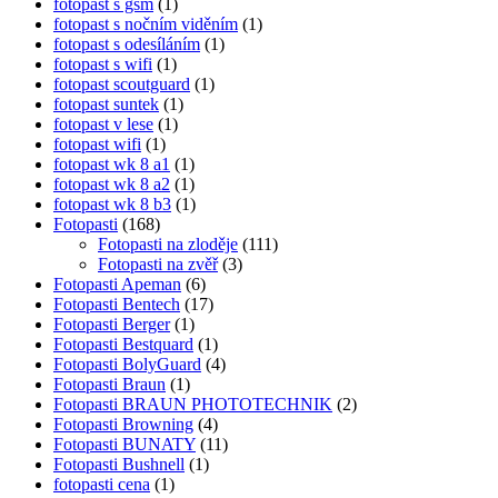
fotopast s gsm
(1)
fotopast s nočním viděním
(1)
fotopast s odesíláním
(1)
fotopast s wifi
(1)
fotopast scoutguard
(1)
fotopast suntek
(1)
fotopast v lese
(1)
fotopast wifi
(1)
fotopast wk 8 a1
(1)
fotopast wk 8 a2
(1)
fotopast wk 8 b3
(1)
Fotopasti
(168)
Fotopasti na zloděje
(111)
Fotopasti na zvěř
(3)
Fotopasti Apeman
(6)
Fotopasti Bentech
(17)
Fotopasti Berger
(1)
Fotopasti Bestquard
(1)
Fotopasti BolyGuard
(4)
Fotopasti Braun
(1)
Fotopasti BRAUN PHOTOTECHNIK
(2)
Fotopasti Browning
(4)
Fotopasti BUNATY
(11)
Fotopasti Bushnell
(1)
fotopasti cena
(1)