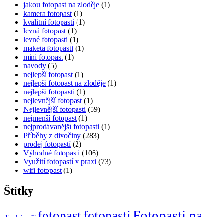
jakou fotopast na zloděje
(1)
kamera fotopast
(1)
kvalitní fotopasti
(1)
levná fotopast
(1)
levné fotopasti
(1)
maketa fotopasti
(1)
mini fotopast
(1)
navody
(5)
nejlepší fotopast
(1)
nejlepší fotopast na zloděje
(1)
nejlepší fotopasti
(1)
nejlevnější fotopast
(1)
Nejlevnější fotopasti
(59)
nejmenší fotopast
(1)
nejprodávanější fotopasti
(1)
Příběhy z divočiny
(283)
prodej fotopastí
(2)
Výhodné fotopasti
(106)
Využití fotopastí v praxi
(73)
wifi fotopast
(1)
Štítky
Fotopasti na
fotopasti
fotopast