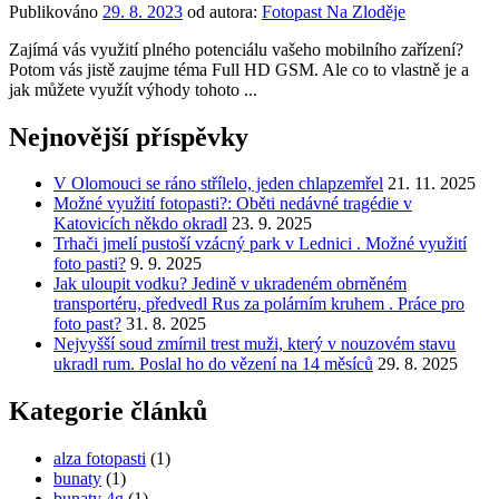
Publikováno
29. 8. 2023
od autora:
Fotopast Na Zloděje
Zajímá vás využití plného potenciálu vašeho mobilního zařízení?
Potom vás jistě zaujme téma Full HD GSM. Ale co to vlastně je a
jak můžete využít výhody tohoto ...
Nejnovější příspěvky
V Olomouci se ráno střílelo, jeden chlapzemřel
21. 11. 2025
Možné využití fotopasti?: Oběti nedávné tragédie v
Katovicích někdo okradl
23. 9. 2025
Trhači jmelí pustoší vzácný park v Lednici . Možné využití
foto pasti?
9. 9. 2025
Jak uloupit vodku? Jedině v ukradeném obrněném
transportéru, předvedl Rus za polárním kruhem . Práce pro
foto past?
31. 8. 2025
Nejvyšší soud zmírnil trest muži, který v nouzovém stavu
ukradl rum. Poslal ho do vězení na 14 měsíců
29. 8. 2025
Kategorie článků
alza fotopasti
(1)
bunaty
(1)
bunaty 4g
(1)