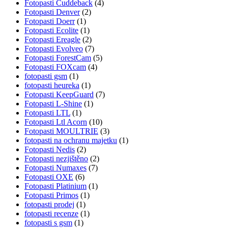
Fotopasti Cuddeback
(4)
Fotopasti Denver
(2)
Fotopasti Doerr
(1)
Fotopasti Ecolite
(1)
Fotopasti Ereagle
(2)
Fotopasti Evolveo
(7)
Fotopasti ForestCam
(5)
Fotopasti FOXcam
(4)
fotopasti gsm
(1)
fotopasti heureka
(1)
Fotopasti KeepGuard
(7)
Fotopasti L-Shine
(1)
Fotopasti LTL
(1)
Fotopasti Ltl Acorn
(10)
Fotopasti MOULTRIE
(3)
fotopasti na ochranu majetku
(1)
Fotopasti Nedis
(2)
Fotopasti nezjištěno
(2)
Fotopasti Numaxes
(7)
Fotopasti OXE
(6)
Fotopasti Platinium
(1)
Fotopasti Primos
(1)
fotopasti prodej
(1)
fotopasti recenze
(1)
fotopasti s gsm
(1)