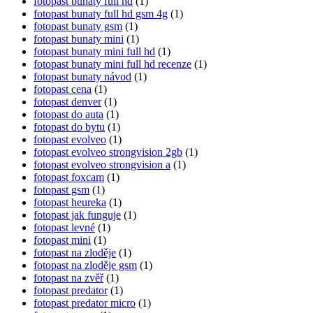
fotopast bunaty full hd
(1)
fotopast bunaty full hd gsm 4g
(1)
fotopast bunaty gsm
(1)
fotopast bunaty mini
(1)
fotopast bunaty mini full hd
(1)
fotopast bunaty mini full hd recenze
(1)
fotopast bunaty návod
(1)
fotopast cena
(1)
fotopast denver
(1)
fotopast do auta
(1)
fotopast do bytu
(1)
fotopast evolveo
(1)
fotopast evolveo strongvision 2gb
(1)
fotopast evolveo strongvision a
(1)
fotopast foxcam
(1)
fotopast gsm
(1)
fotopast heureka
(1)
fotopast jak funguje
(1)
fotopast levné
(1)
fotopast mini
(1)
fotopast na zloděje
(1)
fotopast na zloděje gsm
(1)
fotopast na zvěř
(1)
fotopast predator
(1)
fotopast predator micro
(1)