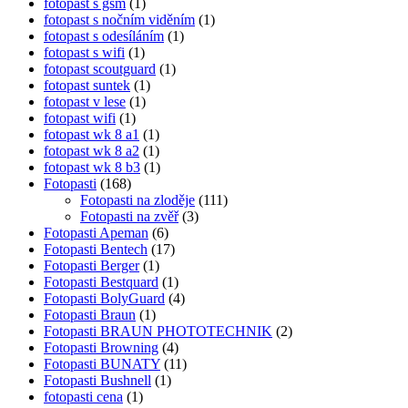
fotopast s gsm
(1)
fotopast s nočním viděním
(1)
fotopast s odesíláním
(1)
fotopast s wifi
(1)
fotopast scoutguard
(1)
fotopast suntek
(1)
fotopast v lese
(1)
fotopast wifi
(1)
fotopast wk 8 a1
(1)
fotopast wk 8 a2
(1)
fotopast wk 8 b3
(1)
Fotopasti
(168)
Fotopasti na zloděje
(111)
Fotopasti na zvěř
(3)
Fotopasti Apeman
(6)
Fotopasti Bentech
(17)
Fotopasti Berger
(1)
Fotopasti Bestquard
(1)
Fotopasti BolyGuard
(4)
Fotopasti Braun
(1)
Fotopasti BRAUN PHOTOTECHNIK
(2)
Fotopasti Browning
(4)
Fotopasti BUNATY
(11)
Fotopasti Bushnell
(1)
fotopasti cena
(1)