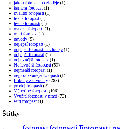
jakou fotopast na zloděje
(1)
kamera fotopast
(1)
kvalitní fotopasti
(1)
levná fotopast
(1)
levné fotopasti
(1)
maketa fotopasti
(1)
mini fotopast
(1)
navody
(5)
nejlepší fotopast
(1)
nejlepší fotopast na zloděje
(1)
nejlepší fotopasti
(1)
nejlevnější fotopast
(1)
Nejlevnější fotopasti
(59)
nejmenší fotopast
(1)
nejprodávanější fotopasti
(1)
Příběhy z divočiny
(283)
prodej fotopastí
(2)
Výhodné fotopasti
(106)
Využití fotopastí v praxi
(73)
wifi fotopast
(1)
Štítky
Fotopasti na
fotopasti
fotopast