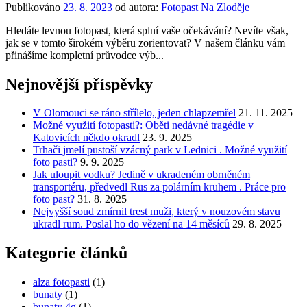
Publikováno
23. 8. 2023
od autora:
Fotopast Na Zloděje
Hledáte levnou fotopast, která splní vaše očekávání? Nevíte však,
jak se v tomto širokém výběru zorientovat? V našem článku vám
přinášíme kompletní průvodce výb...
Nejnovější příspěvky
V Olomouci se ráno střílelo, jeden chlapzemřel
21. 11. 2025
Možné využití fotopasti?: Oběti nedávné tragédie v
Katovicích někdo okradl
23. 9. 2025
Trhači jmelí pustoší vzácný park v Lednici . Možné využití
foto pasti?
9. 9. 2025
Jak uloupit vodku? Jedině v ukradeném obrněném
transportéru, předvedl Rus za polárním kruhem . Práce pro
foto past?
31. 8. 2025
Nejvyšší soud zmírnil trest muži, který v nouzovém stavu
ukradl rum. Poslal ho do vězení na 14 měsíců
29. 8. 2025
Kategorie článků
alza fotopasti
(1)
bunaty
(1)
bunaty 4g
(1)