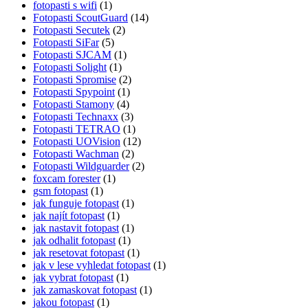
fotopasti s wifi
(1)
Fotopasti ScoutGuard
(14)
Fotopasti Secutek
(2)
Fotopasti SiFar
(5)
Fotopasti SJCAM
(1)
Fotopasti Solight
(1)
Fotopasti Spromise
(2)
Fotopasti Spypoint
(1)
Fotopasti Stamony
(4)
Fotopasti Technaxx
(3)
Fotopasti TETRAO
(1)
Fotopasti UOVision
(12)
Fotopasti Wachman
(2)
Fotopasti Wildguarder
(2)
foxcam forester
(1)
gsm fotopast
(1)
jak funguje fotopast
(1)
jak najít fotopast
(1)
jak nastavit fotopast
(1)
jak odhalit fotopast
(1)
jak resetovat fotopast
(1)
jak v lese vyhledat fotopast
(1)
jak vybrat fotopast
(1)
jak zamaskovat fotopast
(1)
jakou fotopast
(1)