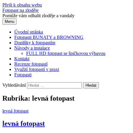
Přejít k obsahu webu
Fotopast na zloděje
Pomůže vám odhalit zloděje a vandaly
Menu
Úvodní stránka
Fotopasti BUNATY a BROWNING
Doplňky k fotopastím
Návody a instalace
FULL HD fotopast se špičkovou výbavou
Kontakt
Recenze fotopastí
Využití fotopastí v praxi
Fotopasti
Vyhledávání
Rubrika:
levná fotopast
levná fotopast
levná fotopast