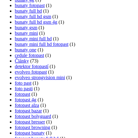
bunaty fotopast
(1)
bunaty full hd
(1)
bunaty full hd gsm
(1)
bunaty full hd gsm 4g
(1)
bunaty gsm
(1)
bunaty mini
(1)
bunaty mini full hd
(1)
bunaty mini full hd fotopast
(1)
bunaty one
(1)
cedule fotopast
(1)
Články
(73)
detektor fotopastí
(1)
evolveo fotopast
(1)
evolveo strongvision mini
(1)
foto past
(1)
foto pasti
(1)
fotopast
(1)
fotopast 4g
(1)
fotopast alza
(1)
fotopast bazar
(1)
fotopast bolyguard
(1)
fotopast bresser
(1)
fotopast browning
(1)
fotopast bunaty
(1)