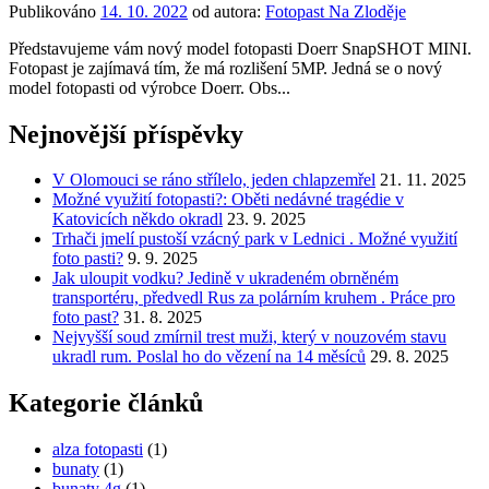
Publikováno
14. 10. 2022
od autora:
Fotopast Na Zloděje
Představujeme vám nový model fotopasti Doerr SnapSHOT MINI.
Fotopast je zajímavá tím, že má rozlišení 5MP. Jedná se o nový
model fotopasti od výrobce Doerr. Obs...
Nejnovější příspěvky
V Olomouci se ráno střílelo, jeden chlapzemřel
21. 11. 2025
Možné využití fotopasti?: Oběti nedávné tragédie v
Katovicích někdo okradl
23. 9. 2025
Trhači jmelí pustoší vzácný park v Lednici . Možné využití
foto pasti?
9. 9. 2025
Jak uloupit vodku? Jedině v ukradeném obrněném
transportéru, předvedl Rus za polárním kruhem . Práce pro
foto past?
31. 8. 2025
Nejvyšší soud zmírnil trest muži, který v nouzovém stavu
ukradl rum. Poslal ho do vězení na 14 měsíců
29. 8. 2025
Kategorie článků
alza fotopasti
(1)
bunaty
(1)
bunaty 4g
(1)