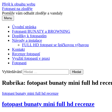
Přejít k obsahu webu
Fotopast na zloděje
Pomůže vám odhalit zloděje a vandaly
Menu
Úvodní stránka
Fotopasti BUNATY a BROWNING
Doplňky k fotopastím
Návody a instalace
FULL HD fotopast se špičkovou výbavou
Kontakt
Recenze fotopastí
Využití fotopastí v praxi
Fotopasti
Vyhledávání
Rubrika:
fotopast bunaty mini full hd rece
fotopast bunaty mini full hd recenze
fotopast bunaty mini full hd recenze