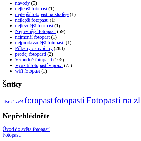
navody
(5)
nejlepší fotopast
(1)
nejlepší fotopast na zloděje
(1)
nejlepší fotopasti
(1)
nejlevnější fotopast
(1)
Nejlevnější fotopasti
(59)
nejmenší fotopast
(1)
nejprodávanější fotopasti
(1)
Příběhy z divočiny
(283)
prodej fotopastí
(2)
Výhodné fotopasti
(106)
Využití fotopastí v praxi
(73)
wifi fotopast
(1)
Štítky
Fotopasti na z
fotopasti
fotopast
divoká zvěř
Nepřehlédněte
Úvod do světa fotopastí
Fotopasti