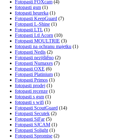
Fotopasti FOXcam
(4)
fotopasti gsm
(1)
fotopasti heureka
(1)
Fotopasti KeepGuard
(7)
Fotopasti L-Shine
(1)
Fotopasti LTL
(1)
Fotopasti Ltl Acorn
(10)
Fotopasti MOULTRIE
(3)
fotopasti na ochranu majetku
(1)
Fotopasti Nedis
(2)
Fotopasti nezjištěno
(2)
Fotopasti Numaxes
(7)
Fotopasti OXE
(6)
Fotopasti Platinium
(1)
Fotopasti Primos
(1)
fotopasti prodej
(1)
fotopasti recenze
(1)
fotopasti s gsm
(1)
fotopasti s wifi
(1)
Fotopasti ScoutGuard
(14)
Fotopasti Secutek
(2)
Fotopasti SiFar
(5)
Fotopasti SJCAM
(1)
Fotopasti Solight
(1)
Fotopasti Spromise
(2)