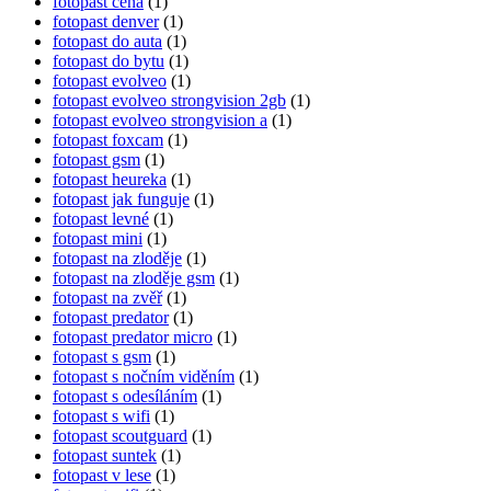
fotopast cena
(1)
fotopast denver
(1)
fotopast do auta
(1)
fotopast do bytu
(1)
fotopast evolveo
(1)
fotopast evolveo strongvision 2gb
(1)
fotopast evolveo strongvision a
(1)
fotopast foxcam
(1)
fotopast gsm
(1)
fotopast heureka
(1)
fotopast jak funguje
(1)
fotopast levné
(1)
fotopast mini
(1)
fotopast na zloděje
(1)
fotopast na zloděje gsm
(1)
fotopast na zvěř
(1)
fotopast predator
(1)
fotopast predator micro
(1)
fotopast s gsm
(1)
fotopast s nočním viděním
(1)
fotopast s odesíláním
(1)
fotopast s wifi
(1)
fotopast scoutguard
(1)
fotopast suntek
(1)
fotopast v lese
(1)