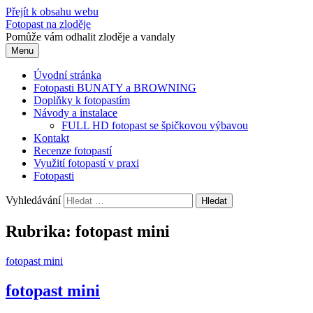
Přejít k obsahu webu
Fotopast na zloděje
Pomůže vám odhalit zloděje a vandaly
Menu
Úvodní stránka
Fotopasti BUNATY a BROWNING
Doplňky k fotopastím
Návody a instalace
FULL HD fotopast se špičkovou výbavou
Kontakt
Recenze fotopastí
Využití fotopastí v praxi
Fotopasti
Vyhledávání
Rubrika:
fotopast mini
fotopast mini
fotopast mini