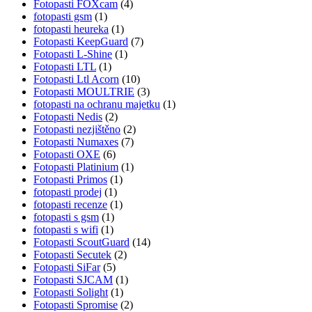
Fotopasti FOXcam
(4)
fotopasti gsm
(1)
fotopasti heureka
(1)
Fotopasti KeepGuard
(7)
Fotopasti L-Shine
(1)
Fotopasti LTL
(1)
Fotopasti Ltl Acorn
(10)
Fotopasti MOULTRIE
(3)
fotopasti na ochranu majetku
(1)
Fotopasti Nedis
(2)
Fotopasti nezjištěno
(2)
Fotopasti Numaxes
(7)
Fotopasti OXE
(6)
Fotopasti Platinium
(1)
Fotopasti Primos
(1)
fotopasti prodej
(1)
fotopasti recenze
(1)
fotopasti s gsm
(1)
fotopasti s wifi
(1)
Fotopasti ScoutGuard
(14)
Fotopasti Secutek
(2)
Fotopasti SiFar
(5)
Fotopasti SJCAM
(1)
Fotopasti Solight
(1)
Fotopasti Spromise
(2)