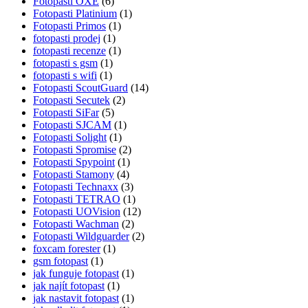
Fotopasti OXE
(6)
Fotopasti Platinium
(1)
Fotopasti Primos
(1)
fotopasti prodej
(1)
fotopasti recenze
(1)
fotopasti s gsm
(1)
fotopasti s wifi
(1)
Fotopasti ScoutGuard
(14)
Fotopasti Secutek
(2)
Fotopasti SiFar
(5)
Fotopasti SJCAM
(1)
Fotopasti Solight
(1)
Fotopasti Spromise
(2)
Fotopasti Spypoint
(1)
Fotopasti Stamony
(4)
Fotopasti Technaxx
(3)
Fotopasti TETRAO
(1)
Fotopasti UOVision
(12)
Fotopasti Wachman
(2)
Fotopasti Wildguarder
(2)
foxcam forester
(1)
gsm fotopast
(1)
jak funguje fotopast
(1)
jak najít fotopast
(1)
jak nastavit fotopast
(1)