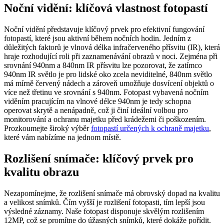
Noční vidění: klíčová vlastnost fotopastí
Noční vidění představuje klíčový prvek pro efektivní fungování
fotopastí, které jsou aktivní během nočních hodin. Jedním z
důležitých faktorů je vlnová délka infračerveného přísvitu (IR), která
hraje rozhodující roli při zaznamenávání obrazů v noci. Zejména při
srovnání 940nm a 840nm IR přísvitu lze pozorovat, že zatímco
940nm IR světlo je pro lidské oko zcela neviditelné, 840nm světlo
má mírně červený nádech a zároveň umožňuje dosvícení objektů o
více než třetinu ve srovnání s 940nm. Fotopast vybavená nočním
viděním pracujícím na vlnové délce 940nm je tedy schopna
operovat skrytě a nenápadně, což ji činí ideální volbou pro
monitorování a ochranu majetku před krádežemi či poškozením.
Prozkoumejte široký výběr
fotopastí určených k ochraně majetku
,
které vám nabízíme na jednom místě.
Rozlišení snímače: klíčový prvek pro
kvalitu obrazu
Nezapomínejme, že rozlišení snímače má obrovský dopad na kvalitu
a velikost snímků. Čím vyšší je rozlišení fotopasti, tím lepší jsou
výsledné záznamy. Naše fotopast disponuje skvělým rozlišením
12MP, což se promítne do úžasných snímků, které dokáže pořídit.