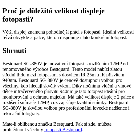
Proč je důležitá velikost displeje
fotopasti?
Větší displej znamená pohodlnější práci s fotopastí. Ideální velikostí
bývá obvykle 2 palce, kterou disponuje i tato konkrétní fotopast.
Shrnutí
Bestquard SG-880V je inovativní fotopast s rozlišením 12MP od
renomovaného výrobce Bestquard. Tento model nabízí zlatou
střední třídu mezi fotopastmi s dosvitem IR 25m a IR přísvitem
940nm. Bestquard SG-880V je cenově dostupnou volbou pro
všechny, kdo hledají skvělý výkon. Díky nočnímu vidění a vlnové
délce infračerveného přísvitu 940nm je tato fotopast ideální pro
monitorování a ochranu majetku. Má také velikost displeje 2 palce a
rozlišení snímače 12MP, což zajišťuje kvalitní snímky. Bestquard
SG-880V je skvělou volbou pro profesionální lovecké nadšence i
rekreační fotografy.
Máte-li oblíbenou značku Bestquard. Pak si zde, můžete
prohlédnout všechny
fotopasti Bestquard
.