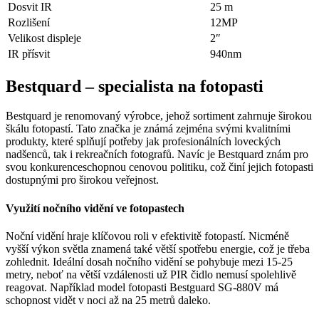
Dosvit IR
25 m
Rozlišení
12MP
Velikost displeje
2″
IR přísvit
940nm
Bestquard – specialista na fotopasti
Bestquard je renomovaný výrobce, jehož sortiment zahrnuje širokou
škálu fotopastí. Tato značka je známá zejména svými kvalitními
produkty, které splňují potřeby jak profesionálních loveckých
nadšenců, tak i rekreačních fotografů. Navíc je Bestquard znám pro
svou konkurenceschopnou cenovou politiku, což činí jejich fotopasti
dostupnými pro širokou veřejnost.
Využití nočního vidění ve fotopastech
Noční vidění hraje klíčovou roli v efektivitě fotopastí. Nicméně
vyšší výkon světla znamená také větší spotřebu energie, což je třeba
zohlednit. Ideální dosah nočního vidění se pohybuje mezi 15-25
metry, neboť na větší vzdálenosti už PIR čidlo nemusí spolehlivě
reagovat. Například model fotopasti Bestguard SG-880V má
schopnost vidět v noci až na 25 metrů daleko.