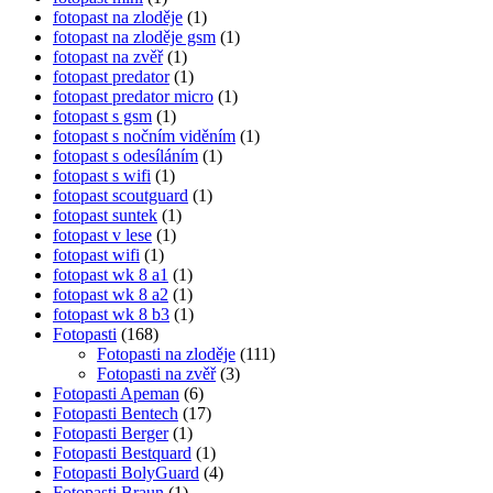
fotopast na zloděje
(1)
fotopast na zloděje gsm
(1)
fotopast na zvěř
(1)
fotopast predator
(1)
fotopast predator micro
(1)
fotopast s gsm
(1)
fotopast s nočním viděním
(1)
fotopast s odesíláním
(1)
fotopast s wifi
(1)
fotopast scoutguard
(1)
fotopast suntek
(1)
fotopast v lese
(1)
fotopast wifi
(1)
fotopast wk 8 a1
(1)
fotopast wk 8 a2
(1)
fotopast wk 8 b3
(1)
Fotopasti
(168)
Fotopasti na zloděje
(111)
Fotopasti na zvěř
(3)
Fotopasti Apeman
(6)
Fotopasti Bentech
(17)
Fotopasti Berger
(1)
Fotopasti Bestquard
(1)
Fotopasti BolyGuard
(4)
Fotopasti Braun
(1)