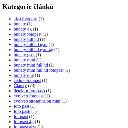
Kategorie článků
alza fotopasti
(1)
bunaty
(1)
bunaty 4g
(1)
bunaty fotopast
(1)
bunaty full hd
(1)
bunaty full hd gsm
(1)
bunaty full hd gsm 4g
(1)
bunaty gsm
(1)
bunaty mini
(1)
bunaty mini full hd
(1)
bunaty mini full hd fotopast
(1)
bunaty one
(1)
cedule fotopast
(1)
Články
(73)
detektor fotopastí
(1)
evolveo fotopast
(1)
evolveo strongvision mini
(1)
foto past
(1)
foto pasti
(1)
fotopast
(1)
fotopast 4g
(1)
fotopast alza
(1)