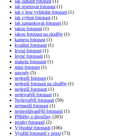
jak odhalit fotopast
(1)
jak resetovat fotopast
(1)
jak v lese vyhledat fotopast
(1)
jak vybrat fotopast
(1)
jak zamaskovat fotopast
(1)
jakou fotopast
(1)
jakou fotopast na zloděje
(1)
kamera fotopast
(1)
kvalitní fotopasti
(1)
levná fotopast
(1)
levné fotopasti
(1)
maketa fotopasti
(1)
mini fotopast
(1)
navody
(5)
nejlepší fotopast
(1)
nejlepší fotopast na zloděje
(1)
nejlepší fotopasti
(1)
nejlevnější fotopast
(1)
Nejlevnější fotopasti
(59)
nejmenší fotopast
(1)
nejprodávanější fotopasti
(1)
Příběhy z divočiny
(283)
prodej fotopastí
(2)
Výhodné fotopasti
(106)
Využití fotopastí v praxi
(73)