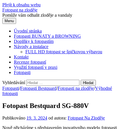
Přejít k obsahu webu
Fotopast na zloděje
Pomůže vám odhalit zloděje a vandaly
Menu
Úvodní stránka
Fotopasti BUNATY a BROWNING
Doplňky k fotopastím
Návody a instalace
FULL HD fotopast se špičkovou výbavou
Kontakt
Recenze fotopastí
Využití fotopastí v praxi
Fotopasti
Vyhledávání
Fotopasti
/
Fotopasti Bestquard
/
Fotopasti na zloděje
/
Výhodné
fotopasti
Fotopast Bestquard SG-880V
Publikováno
19. 3. 2024
od autora:
Fotopast Na Zloděje
Nově přicházíme s představením inovativního modelu fotopasti