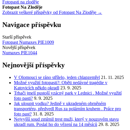
Fotopasti na zloděje
Fotopast Na Zloděje
Zobrazit veškeré příspěvky od Fotopast Na Zloděje →
Navigace příspěvku
Starší příspěvek
Fotopast Numaxes PIE1009
Novější příspěvek
Numaxes PIE1044
Nejnovější příspěvky
V Olomouci se ráno střílelo, jeden chlapzemřel
21. 11. 2025
Možné využití fotopasti?: Oběti nedávné tragédie v
Katovicích někdo okradl
23. 9. 2025
Trhači jmelí pustoší vzácný park v Lednici . Možné využití
foto pasti?
9. 9. 2025
Jak uloupit vodku? Jedině v ukradeném obrněném
transportéru, předvedl Rus za polárním kruhem . Práce pro
foto past?
31. 8. 2025
Nejvyšší soud zmírnil trest muži, který v nouzovém stavu
ukradl rum. Poslal ho do vězení na 14 měsíců
29. 8. 2025