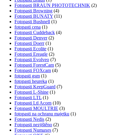
Fotopasti BRAUN PHOTOTECHNIK
(2)
Fotopasti Browning
(4)
Fotopasti BUNATY
(11)
Fotopasti Bushnell
(1)
fotopasti cena
(1)
Fotopasti Cuddeback
(4)
Fotopasti Denver
(2)
Fotopasti Doerr
(1)
Fotopasti Ecolite
(1)
Fotopasti Ereagle
(2)
Fotopasti Evolveo
(7)
Fotopasti ForestCam
(5)
Fotopasti FOXcam
(4)
fotopasti gsm
(1)
fotopasti heureka
(1)
Fotopasti KeepGuard
(7)
Fotopasti L-Shine
(1)
Fotopasti LTL
(1)
Fotopasti Ltl Acorn
(10)
Fotopasti MOULTRIE
(3)
fotopasti na ochranu majetku
(1)
Fotopasti Nedis
(2)
Fotopasti nezjištěno
(2)
Fotopasti Numaxes
(7)