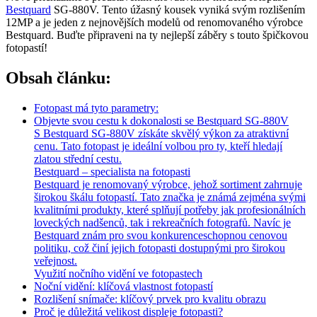
Bestquard
SG-880V. Tento úžasný kousek vyniká svým rozlišením
12MP a je jeden z nejnovějších modelů od renomovaného výrobce
Bestquard. Buďte připraveni na ty nejlepší záběry s touto špičkovou
fotopastí!
Obsah článku:
Fotopast má tyto parametry:
Objevte svou cestu k dokonalosti se Bestquard SG-880V
S Bestquard SG-880V získáte skvělý výkon za atraktivní
cenu. Tato fotopast je ideální volbou pro ty, kteří hledají
zlatou střední cestu.
Bestquard – specialista na fotopasti
Bestquard je renomovaný výrobce, jehož sortiment zahrnuje
širokou škálu fotopastí. Tato značka je známá zejména svými
kvalitními produkty, které splňují potřeby jak profesionálních
loveckých nadšenců, tak i rekreačních fotografů. Navíc je
Bestquard znám pro svou konkurenceschopnou cenovou
politiku, což činí jejich fotopasti dostupnými pro širokou
veřejnost.
Využití nočního vidění ve fotopastech
Noční vidění: klíčová vlastnost fotopastí
Rozlišení snímače: klíčový prvek pro kvalitu obrazu
Proč je důležitá velikost displeje fotopasti?