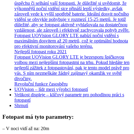
úspěchu či selhání vaší fotopasti. Je důležité si uvědomit, že
výkonnější noční vidění sice přináší lepší výsledky, avšak
zároveň vede k vyšší spotřebě baterie. Ideální dosvit nočního
vidění se obvykle pohybuje v rozmezí 15-25 metrů. Je totiž
důležité, aby se fotopast aktivně vyhlašovala na dostatečnou
vzdálenost, ale zároveň i efektivně zachycovala pohyb zvěře.
Fotopast UOVision GLORY LTE nabízí noční vidění s
maximálním dosvitem až 20 metrů, což je optimální hodnota
pro efektivní monitorování vašeho terénu.
Nejlepší fotopast roku 2021
Fotopast UOVision GLORY LTE je bezesporu špičkovou
volbou mezi nejlepšími fotopastmi na trhu. Pokud hledáte ten
nejlepší zážitek z fotopastování, pak je tento model právě pro
vás. S ním nezmeškáte žádný zajímavý okamžik ve světě
divočiny.
Revoluční funkce časosběru
UOVision – lídr mezi výrobci fotopastí
Velikost displeje – klíčový parametr pro pohodlnou práci s
fotopastí
Shrnutí
Fotopast má tyto parametry:
– V noci vidí až na: 20m