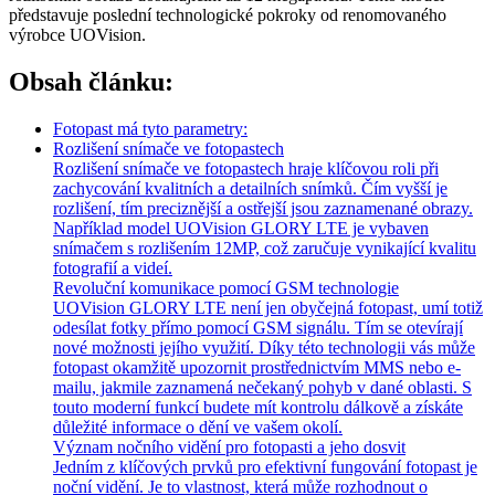
představuje poslední technologické pokroky od renomovaného
výrobce UOVision.
Obsah článku:
Fotopast má tyto parametry:
Rozlišení snímače ve fotopastech
Rozlišení snímače ve fotopastech hraje klíčovou roli při
zachycování kvalitních a detailních snímků. Čím vyšší je
rozlišení, tím preciznější a ostřejší jsou zaznamenané obrazy.
Například model UOVision GLORY LTE je vybaven
snímačem s rozlišením 12MP, což zaručuje vynikající kvalitu
fotografií a videí.
Revoluční komunikace pomocí GSM technologie
UOVision GLORY LTE není jen obyčejná fotopast, umí totiž
odesílat fotky přímo pomocí GSM signálu. Tím se otevírají
nové možnosti jejího využití. Díky této technologii vás může
fotopast okamžitě upozornit prostřednictvím MMS nebo e-
mailu, jakmile zaznamená nečekaný pohyb v dané oblasti. S
touto moderní funkcí budete mít kontrolu dálkově a získáte
důležité informace o dění ve vašem okolí.
Význam nočního vidění pro fotopasti a jeho dosvit
Jedním z klíčových prvků pro efektivní fungování fotopast je
noční vidění. Je to vlastnost, která může rozhodnout o