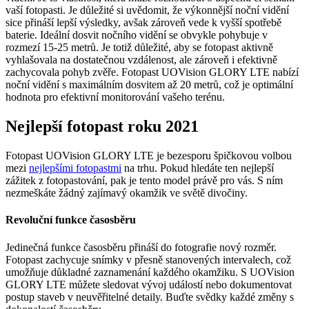
vaší fotopasti. Je důležité si uvědomit, že výkonnější noční vidění
sice přináší lepší výsledky, avšak zároveň vede k vyšší spotřebě
baterie. Ideální dosvit nočního vidění se obvykle pohybuje v
rozmezí 15-25 metrů. Je totiž důležité, aby se fotopast aktivně
vyhlašovala na dostatečnou vzdálenost, ale zároveň i efektivně
zachycovala pohyb zvěře. Fotopast UOVision GLORY LTE nabízí
noční vidění s maximálním dosvitem až 20 metrů, což je optimální
hodnota pro efektivní monitorování vašeho terénu.
Nejlepší fotopast roku 2021
Fotopast UOVision GLORY LTE je bezesporu špičkovou volbou
mezi
nejlepšími fotopastmi
na trhu. Pokud hledáte ten nejlepší
zážitek z fotopastování, pak je tento model právě pro vás. S ním
nezmeškáte žádný zajímavý okamžik ve světě divočiny.
Revoluční funkce časosběru
Jedinečná funkce časosběru přináší do fotografie nový rozměr.
Fotopast zachycuje snímky v přesně stanovených intervalech, což
umožňuje důkladné zaznamenání každého okamžiku. S UOVision
GLORY LTE můžete sledovat vývoj událostí nebo dokumentovat
postup staveb v neuvěřitelné detaily. Buďte svědky každé změny s