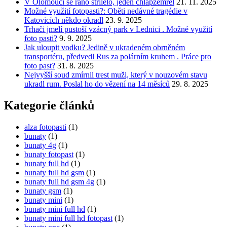
V Olomouci se ráno střílelo, jeden chlapzemřel
21. 11. 2025
Možné využití fotopasti?: Oběti nedávné tragédie v
Katovicích někdo okradl
23. 9. 2025
Trhači jmelí pustoší vzácný park v Lednici . Možné využití
foto pasti?
9. 9. 2025
Jak uloupit vodku? Jedině v ukradeném obrněném
transportéru, předvedl Rus za polárním kruhem . Práce pro
foto past?
31. 8. 2025
Nejvyšší soud zmírnil trest muži, který v nouzovém stavu
ukradl rum. Poslal ho do vězení na 14 měsíců
29. 8. 2025
Kategorie článků
alza fotopasti
(1)
bunaty
(1)
bunaty 4g
(1)
bunaty fotopast
(1)
bunaty full hd
(1)
bunaty full hd gsm
(1)
bunaty full hd gsm 4g
(1)
bunaty gsm
(1)
bunaty mini
(1)
bunaty mini full hd
(1)
bunaty mini full hd fotopast
(1)