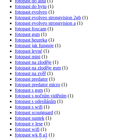
fotopast do auta
(1)
fotopast do bytu
(1)
fotopast evolveo
(1)
fotopast evolveo strongvision 2gb
(1)
fotopast evolveo strongvision a
(1)
fotopast foxcam
(1)
fotopast gsm
(1)
fotopast heureka
(1)
fotopast jak funguje
(1)
fotopast levné
(1)
fotopast mini
(1)
fotopast na zloděje
(1)
fotopast na zloděje gsm
(1)
fotopast na zvěř
(1)
fotopast predator
(1)
fotopast predator micro
(1)
fotopast s gsm
(1)
fotopast s nočním viděním
(1)
fotopast s odesíláním
(1)
fotopast s wifi
(1)
fotopast scoutguard
(1)
fotopast suntek
(1)
fotopast v lese
(1)
fotopast wifi
(1)
fotopast wk 8 a1
(1)