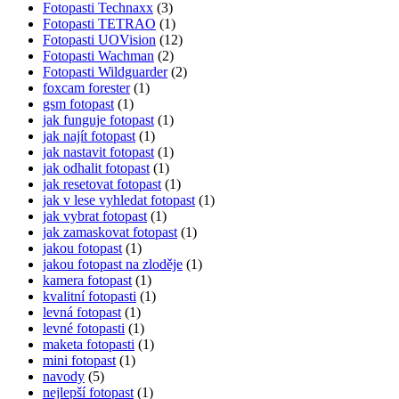
Fotopasti Technaxx
(3)
Fotopasti TETRAO
(1)
Fotopasti UOVision
(12)
Fotopasti Wachman
(2)
Fotopasti Wildguarder
(2)
foxcam forester
(1)
gsm fotopast
(1)
jak funguje fotopast
(1)
jak najít fotopast
(1)
jak nastavit fotopast
(1)
jak odhalit fotopast
(1)
jak resetovat fotopast
(1)
jak v lese vyhledat fotopast
(1)
jak vybrat fotopast
(1)
jak zamaskovat fotopast
(1)
jakou fotopast
(1)
jakou fotopast na zloděje
(1)
kamera fotopast
(1)
kvalitní fotopasti
(1)
levná fotopast
(1)
levné fotopasti
(1)
maketa fotopasti
(1)
mini fotopast
(1)
navody
(5)
nejlepší fotopast
(1)