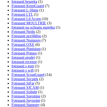
fotopasti heureka
(1)
Fotopasti KeepGuard
(7)
Fotopasti L-Shine
(1)
Fotopasti LTL
(1)
Fotopasti Ltl Acorn
(10)
Fotopasti MOULTRIE
(3)
fotopasti na ochranu majetku
(1)
Fotopasti Nedis
(2)
Fotopasti nezjištěno
(2)
Fotopasti Numaxes
(7)
Fotopasti OXE
(6)
Fotopasti Platinium
(1)
Fotopasti Primos
(1)
fotopasti prodej
(1)
fotopasti recenze
(1)
fotopasti s gsm
(1)
fotopasti s wifi
(1)
Fotopasti ScoutGuard
(14)
Fotopasti Secutek
(2)
Fotopasti SiFar
(5)
Fotopasti SJCAM
(1)
Fotopasti Solight
(1)
Fotopasti Spromise
(2)
Fotopasti Spypoint
(1)
Fotopasti Stamony
(4)