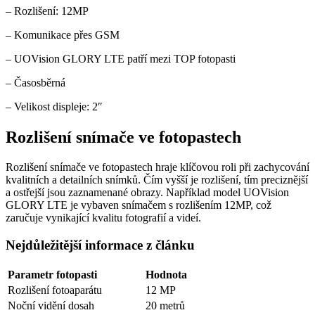
– Rozlišení: 12MP
– Komunikace přes GSM
– UOVision GLORY LTE patří mezi TOP fotopasti
– Časosběrná
– Velikost displeje: 2″
Rozlišení snímače ve fotopastech
Rozlišení snímače ve fotopastech hraje klíčovou roli při zachycování
kvalitních a detailních snímků. Čím vyšší je rozlišení, tím preciznější
a ostřejší jsou zaznamenané obrazy. Například model UOVision
GLORY LTE je vybaven snímačem s rozlišením 12MP, což
zaručuje vynikající kvalitu fotografií a videí.
Nejdůležitější informace z článku
Parametr fotopasti
Hodnota
Rozlišení fotoaparátu
12 MP
Noční vidění dosah
20 metrů