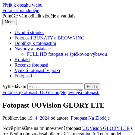
Přejít k obsahu webu
Fotopast na zloděje
Pomůže vám odhalit zloděje a vandaly
Menu
Úvodní stránka
Fotopasti BUNATY a BROWNING
Doplňky k fotopastím
Návody a instalace
FULL HD fotopast se špičkovou výbavou
Kontakt
Recenze fotopastí
Využití fotopastí v praxi
Fotopasti
Vyhledávání
Fotopasti
/
Fotopasti UOVision
/
Nejlevnější fotopasti
Fotopast UOVision GLORY LTE
Publikováno
19. 4. 2024
od autora:
Fotopast Na Zloděje
Nově přinášíme na trh inovativní fotopast
UOVision GLORY LTE
s
rozlišením obrazu dosahujícím až 12 megapixelů. Tento model