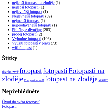
nejlepší fotopast na zloděje
(1)
nejlepší fotopasti
(1)
nejlevnější fotopast
(1)
Nejlevnější fotopasti
(59)
nejmenší fotopast
(1)
nejprodávanější fotopasti
(1)
Příběhy z divočiny
(283)
prodej fotopastí
(2)
Výhodné fotopasti
(106)
Využití fotopastí v praxi
(73)
wifi fotopast
(1)
Štítky
Fotopasti na
fotopasti
fotopast
divoká zvěř
zloděje
fotopast na zloděje
krádež
Fotopasti na zvěř
Nepřehlédněte
Úvod do světa fotopastí
Fotopasti