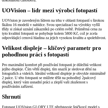
dokonalostí časosběru.
UOVision – lídr mezi výrobci fotopastí
UOVision je zavedeným lídrem na trhu v oblasti fotopastí s širokou
škálou 16 modelů v nabídce. Svou specializací na výrobky vyšší
třídy si získal uznání zákazníků po celém světě. Průměrná cena za
tyto kvalitní fotopasti se pohybuje kolem 5800 Kč, což je zcela
odpovídající cenová hladina za jejich vysokou kvalitu a spolehlivost.
Velikost displeje – klíčový parametr pro
pohodlnou práci s fotopastí
Pro maximální komfort při používání fotopasti je důležitá velikost
jejího displeje. Čím větší displej, tím snazší je sledovat dění na
fotografích a videích. Ideální velikostí displeje je obvykle minimálně
2 palce. U této fotopasti se můžete těšit na pohodlný 2palcový
displej, který vám usnadní práci a zlepší vaši zkušenost s
používáním zařízení.
Shrnutí
Fotopast UOVision GLORY LTE představuje špičkový model s