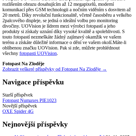
rozlišením obrazu dosahujícím až 12 megapixelů, moderní
komunikací přes GSM technologii a nočním viděním s dosvitem až
20 metrů. Díky revoluční funkcionalitě, včetně časosběru a velkého
2palcového displeje, se jedná o ideální volbu pro monitoring
divočiny. UOVision je lídrem mezi výrobci fotopastí a jeho
produkty si získaly uznání díky vysoké kvalitě a spolehlivosti. S
touto fotopastí nezmeškáte žádný zajímavý okamžik ve vašem
terénu a získáte důležité informace o dění ve vašem okolí.Máte-li
oblíbenou značku UOVision. Pak si zde, můžete prohlédnout
všechny
fotopasti UOVision
.
Fotopast Na Zloděje
Zobrazit veškeré příspěvky od Fotopast Na Zloděje →
Navigace příspěvku
Starší příspěvek
Fotopast Numaxes PIE1023
Novější příspěvek
OXE Spider 4G
Nejnovější příspěvky