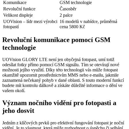
Komunikace
GSM technologie
Revoluční funkce
Časosběr
Velikost displeje
2 palce
UOVision – lídr mezi výrobci
16 modelů v nabídce, průměrná
fotopastí
cena 5800 Kč
Revoluční komunikace pomocí GSM
technologie
UOVision GLORY LTE není jen obyčejná fotopast, umí totiž
odesílat fotky přímo pomocí GSM signálu. Tím se otevírají nové
možnosti jejího využití. Díky této technologii vás může fotopast
okamžitě upozornit prostřednictvím MMS nebo e-mailu, jakmile
zaznamená nečekaný pohyb v dané oblasti. S touto moderní funkcí
budete mít kontrolu dálkově a získáte důležité informace o dění ve
vašem okolí.
Význam nočního vidění pro fotopasti a
jeho dosvit
Jedním z klíčových prvků pro efektivní fungování fotopast je noční
vidění. Je to vlastnost, která může rozhodnout o úspěchu či selhání