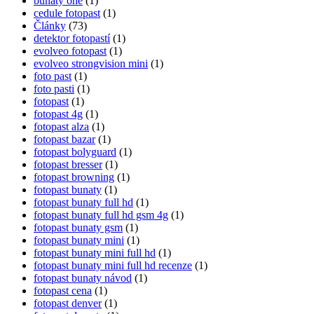
bunaty one
(1)
cedule fotopast
(1)
Články
(73)
detektor fotopastí
(1)
evolveo fotopast
(1)
evolveo strongvision mini
(1)
foto past
(1)
foto pasti
(1)
fotopast
(1)
fotopast 4g
(1)
fotopast alza
(1)
fotopast bazar
(1)
fotopast bolyguard
(1)
fotopast bresser
(1)
fotopast browning
(1)
fotopast bunaty
(1)
fotopast bunaty full hd
(1)
fotopast bunaty full hd gsm 4g
(1)
fotopast bunaty gsm
(1)
fotopast bunaty mini
(1)
fotopast bunaty mini full hd
(1)
fotopast bunaty mini full hd recenze
(1)
fotopast bunaty návod
(1)
fotopast cena
(1)
fotopast denver
(1)