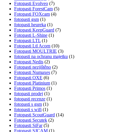
Fotopasti Evolveo
(7)
Fotopasti ForestCam
(5)
Fotopasti FOXcam
(4)
fotopasti gsm
(1)
fotopasti heureka
(1)
Fotopasti KeepGuard
(7)
Fotopasti L-Shine
(1)
Fotopasti LTL
(1)
Fotopasti Ltl Acorn
(10)
Fotopasti MOULTRIE
(3)
fotopasti na ochranu majetku
(1)
Fotopasti Nedis
(2)
Fotopasti nezjištěno
(2)
Fotopasti Numaxes
(7)
Fotopasti OXE
(6)
Fotopasti Platinium
(1)
Fotopasti Primos
(1)
fotopasti prodej
(1)
fotopasti recenze
(1)
fotopasti s gsm
(1)
fotopasti s wifi
(1)
Fotopasti ScoutGuard
(14)
Fotopasti Secutek
(2)
Fotopasti SiFar
(5)
Fotopasti SJCAM
(1)