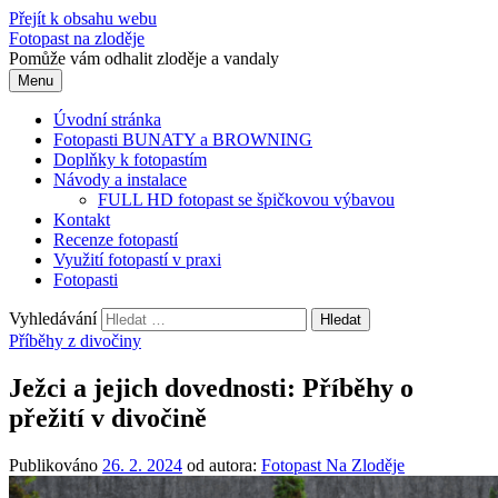
Přejít k obsahu webu
Fotopast na zloděje
Pomůže vám odhalit zloděje a vandaly
Menu
Úvodní stránka
Fotopasti BUNATY a BROWNING
Doplňky k fotopastím
Návody a instalace
FULL HD fotopast se špičkovou výbavou
Kontakt
Recenze fotopastí
Využití fotopastí v praxi
Fotopasti
Vyhledávání
Příběhy z divočiny
Ježci a jejich dovednosti: Příběhy o
přežití v divočině
Publikováno
26. 2. 2024
od autora:
Fotopast Na Zloděje