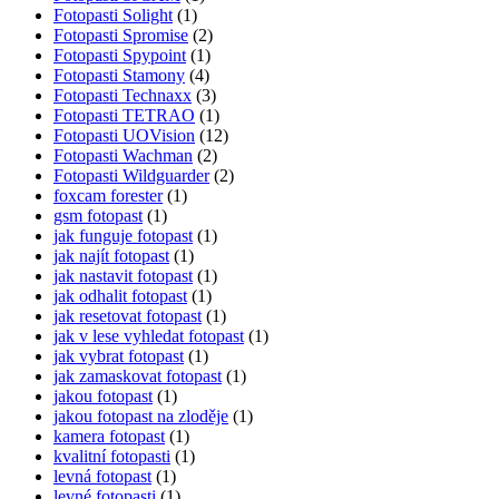
Fotopasti Solight
(1)
Fotopasti Spromise
(2)
Fotopasti Spypoint
(1)
Fotopasti Stamony
(4)
Fotopasti Technaxx
(3)
Fotopasti TETRAO
(1)
Fotopasti UOVision
(12)
Fotopasti Wachman
(2)
Fotopasti Wildguarder
(2)
foxcam forester
(1)
gsm fotopast
(1)
jak funguje fotopast
(1)
jak najít fotopast
(1)
jak nastavit fotopast
(1)
jak odhalit fotopast
(1)
jak resetovat fotopast
(1)
jak v lese vyhledat fotopast
(1)
jak vybrat fotopast
(1)
jak zamaskovat fotopast
(1)
jakou fotopast
(1)
jakou fotopast na zloděje
(1)
kamera fotopast
(1)
kvalitní fotopasti
(1)
levná fotopast
(1)
levné fotopasti
(1)