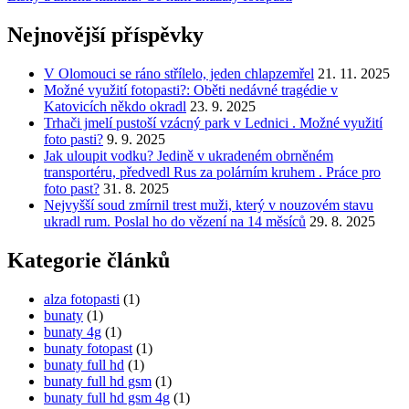
Nejnovější příspěvky
V Olomouci se ráno střílelo, jeden chlapzemřel
21. 11. 2025
Možné využití fotopasti?: Oběti nedávné tragédie v
Katovicích někdo okradl
23. 9. 2025
Trhači jmelí pustoší vzácný park v Lednici . Možné využití
foto pasti?
9. 9. 2025
Jak uloupit vodku? Jedině v ukradeném obrněném
transportéru, předvedl Rus za polárním kruhem . Práce pro
foto past?
31. 8. 2025
Nejvyšší soud zmírnil trest muži, který v nouzovém stavu
ukradl rum. Poslal ho do vězení na 14 měsíců
29. 8. 2025
Kategorie článků
alza fotopasti
(1)
bunaty
(1)
bunaty 4g
(1)
bunaty fotopast
(1)
bunaty full hd
(1)
bunaty full hd gsm
(1)
bunaty full hd gsm 4g
(1)