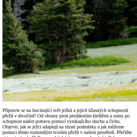
Připravte se na fascinující svět ježků a jejich úžasných schopností
přežít v divočině! Od obrany proti predátorům kleštěmi a ostny po
schopnost nalézt potravu pomocí vynikajícího sluchu a čichu.
Objevte, jak se ježci adaptují na různé podmínky a jak můžeme
pomoci těmto roztomilým tvorům přežít v našem prostředí. Přečtěte