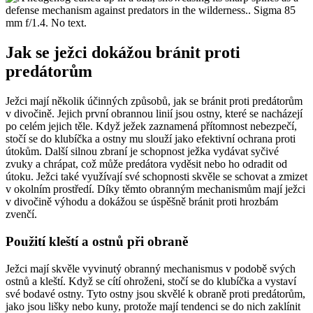
Jak se ježci dokážou bránit proti
predátorům
Ježci mají několik účinných způsobů, jak se bránit proti predátorům
v divočině. Jejich první obrannou linií jsou ostny, které se nacházejí
po celém jejich těle. Když ježek zaznamená přítomnost nebezpečí,
stočí se do klubíčka a ostny mu slouží jako efektivní ochrana proti
útokům. Další silnou zbraní je schopnost ježka vydávat syčivé
zvuky a chrápat, což může predátora vyděsit nebo ho odradit od
útoku. Ježci také využívají své schopnosti skvěle se schovat a zmizet
v okolním prostředí. Díky těmto obranným mechanismům mají ježci
v divočině výhodu a dokážou se úspěšně bránit proti hrozbám
zvenčí.
Použití kleští a ostnů při obraně
Ježci mají skvěle vyvinutý obranný mechanismus v podobě svých
ostnů a kleští. Když se cítí ohroženi, stočí se do klubíčka a vystaví
své bodavé ostny. Tyto ostny jsou skvělé k obraně proti predátorům,
jako jsou lišky nebo kuny, protože mají tendenci se do nich zaklínit