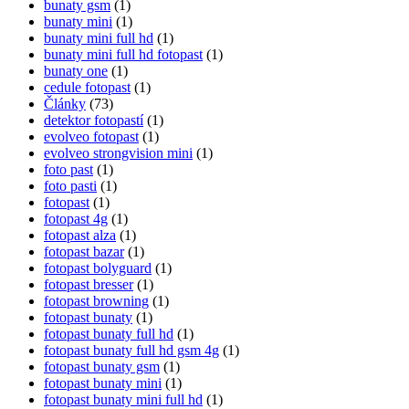
bunaty gsm
(1)
bunaty mini
(1)
bunaty mini full hd
(1)
bunaty mini full hd fotopast
(1)
bunaty one
(1)
cedule fotopast
(1)
Články
(73)
detektor fotopastí
(1)
evolveo fotopast
(1)
evolveo strongvision mini
(1)
foto past
(1)
foto pasti
(1)
fotopast
(1)
fotopast 4g
(1)
fotopast alza
(1)
fotopast bazar
(1)
fotopast bolyguard
(1)
fotopast bresser
(1)
fotopast browning
(1)
fotopast bunaty
(1)
fotopast bunaty full hd
(1)
fotopast bunaty full hd gsm 4g
(1)
fotopast bunaty gsm
(1)
fotopast bunaty mini
(1)
fotopast bunaty mini full hd
(1)