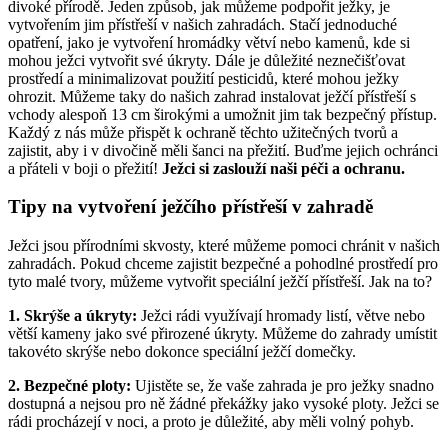
divoké přírodě. Jeden způsob, jak můžeme podpořit ježky, je
vytvořením jim přístřeší v našich zahradách. Stačí jednoduché
opatření, jako je vytvoření hromádky větví nebo kamenů, kde si
mohou ježci vytvořit své úkryty. Dále je důležité neznečišťovat
prostředí a minimalizovat použití pesticidů, které mohou ježky
ohrozit. Můžeme taky do našich zahrad instalovat ježčí přístřeší s
vchody alespoň 13 cm širokými a umožnit jim tak bezpečný přístup.
Každý z nás může přispět k ochraně těchto užitečných tvorů a
zajistit, aby i v divočině měli šanci na přežití. Buďme jejich ochránci
a přáteli v boji o přežití!
Ježci si zaslouží naši péči a ochranu.
Tipy na vytvoření ježčího přístřeší v zahradě
Ježci jsou přírodními skvosty, které můžeme pomoci chránit v našich
zahradách. Pokud chceme zajistit bezpečné a pohodlné prostředí pro
tyto malé tvory, můžeme vytvořit speciální ježčí přístřeší. Jak na to?
1. Skrýše a úkryty:
Ježci rádi využívají hromady listí, větve nebo
větší kameny jako své přirozené úkryty. Můžeme do zahrady umístit
takovéto skrýše nebo dokonce speciální ježčí domečky.
2. Bezpečné ploty:
Ujistěte se, že vaše zahrada je pro ježky snadno
dostupná a nejsou pro ně žádné překážky jako vysoké ploty. Ježci se
rádi procházejí v noci, a proto je důležité, aby měli volný pohyb.