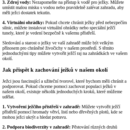
3. Zdroj vody:
Nezapomeňte na přístup k vodě pro ježky. Můžete
umístit malou misku s vodou nebo pravidelně zalévat zahradu, aby
měli ježci dostatek tekutin.
4. Virtuální ohrádky:
Pokud chcete chránit ježky před nebezpečím
silnic, můžete instalovat virtuální ohrádky nebo speciální ježčí
tunely, které je vedení bezpečně k vašemu přístřeší.
Sledování a starost o ježky ve vaší zahradě může být velkým
přínosem pro chráněné živočichy v našem prostředí. S těmito
jednoduchými tipy můžete vytvořit ježčí raj na zahrádkách ve vašem
okolí.
Jak přispět k zachování ježků v našem okolí
Ježci jsou fascinující a užiteční tvorové, které bychom měli chránit a
podporovat. Pokud chceme pomoci zachovat populaci ježků v
našem okolí, existuje několik jednoduchých kroků, které můžeme
udělat.
1. Vytvoření ježčího přístřeší v zahradě:
Můžete vytvořit ježčí
přístřeší pomocí hromady větví, listí nebo dřevěných plotů, kde se
mohou ježci ukrýt a hledat potravu.
2. Podpora biodiverzity v zahradě:
Pěstování různých druhů