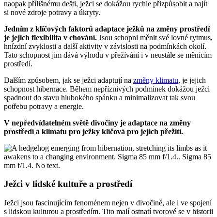
naopak přílišnému dešti, ježci se dokážou rychle přizpůsobit a najít
si nové zdroje potravy a úkryty.
Jedním z klíčových faktorů adaptace ježků na změny prostředí
je jejich flexibilita v chování.
Jsou schopni měnit své lovné rytmus,
hnízdní zvyklosti a další aktivity v závislosti na podmínkách okolí.
Tato schopnost jim dává výhodu v přežívání i v neustále se měnícím
prostředí.
Dalším způsobem, jak se ježci adaptují na
změny klimatu
, je jejich
schopnost hibernace. Během nepříznivých podmínek dokážou ježci
spadnout do stavu hlubokého spánku a minimalizovat tak svou
potřebu potravy a energie.
V nepředvídatelném světě divočiny je adaptace na změny
prostředí a klimatu pro ježky klíčová pro jejich přežití.
Ježci v lidské kultuře a prostředí
Ježci jsou fascinujícím fenoménem nejen v divočině, ale i ve spojení
s lidskou kulturou a prostředím. Tito malí ostnatí tvorové se v historii