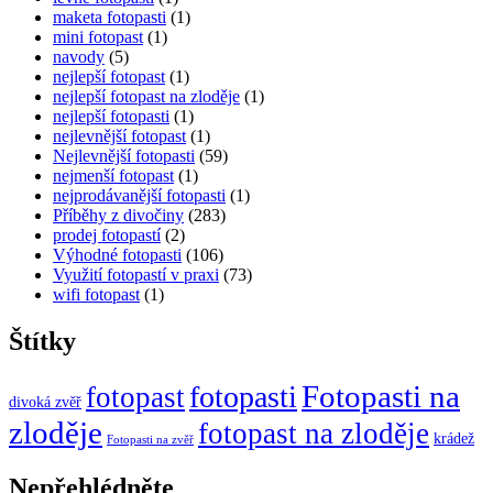
maketa fotopasti
(1)
mini fotopast
(1)
navody
(5)
nejlepší fotopast
(1)
nejlepší fotopast na zloděje
(1)
nejlepší fotopasti
(1)
nejlevnější fotopast
(1)
Nejlevnější fotopasti
(59)
nejmenší fotopast
(1)
nejprodávanější fotopasti
(1)
Příběhy z divočiny
(283)
prodej fotopastí
(2)
Výhodné fotopasti
(106)
Využití fotopastí v praxi
(73)
wifi fotopast
(1)
Štítky
Fotopasti na
fotopasti
fotopast
divoká zvěř
zloděje
fotopast na zloděje
krádež
Fotopasti na zvěř
Nepřehlédněte