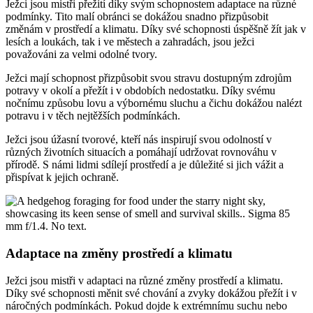
Ježci jsou mistři přežití díky svým schopnostem adaptace na různé
podmínky. Tito malí obránci se dokážou snadno přizpůsobit
změnám v prostředí a klimatu. Díky své schopnosti úspěšně žít jak v
lesích a loukách, tak i ve městech a zahradách, jsou ježci
považováni za velmi odolné tvory.
Ježci mají schopnost přizpůsobit svou stravu dostupným zdrojům
potravy v okolí a přežít i v obdobích nedostatku. Díky svému
nočnímu způsobu lovu a výbornému sluchu a čichu dokážou nalézt
potravu i v těch nejtěžších podmínkách.
Ježci jsou úžasní tvorové, kteří nás inspirují svou odolností v
různých životních situacích a pomáhají udržovat rovnováhu v
přírodě. S námi lidmi sdílejí prostředí a je důležité si jich vážit a
přispívat k jejich ochraně.
Adaptace na změny prostředí a klimatu
Ježci jsou mistři v adaptaci na různé změny prostředí a klimatu.
Díky své schopnosti měnit své chování a zvyky dokážou přežít i v
náročných podmínkách. Pokud dojde k extrémnímu suchu nebo