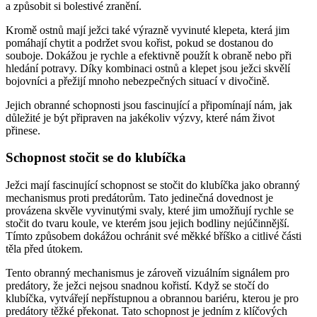
a způsobit si bolestivé zranění.
Kromě ostnů mají ježci také výrazně vyvinuté klepeta, která jim
pomáhají chytit a podržet svou kořist, pokud se dostanou do
souboje. Dokážou je rychle a efektivně použít k obraně nebo při
hledání potravy. Díky kombinaci ostnů a klepet jsou ježci skvělí
bojovníci a přežijí mnoho nebezpečných situací v divočině.
Jejich obranné schopnosti jsou fascinující a připomínají nám, jak
důležité je být připraven na jakékoliv výzvy, které nám život
přinese.
Schopnost stočit se do klubíčka
Ježci mají fascinující schopnost se stočit do klubíčka jako obranný
mechanismus proti predátorům. Tato jedinečná dovednost je
provázena skvěle vyvinutými svaly, které jim umožňují rychle se
stočit do tvaru koule, ve kterém jsou jejich bodliny nejúčinnější.
Tímto způsobem dokážou ochránit své měkké bříško a citlivé části
těla před útokem.
Tento obranný mechanismus je zároveň vizuálním signálem pro
predátory, že ježci nejsou snadnou kořistí. Když se stočí do
klubíčka, vytvářejí nepřístupnou a obrannou bariéru, kterou je pro
predátory těžké překonat. Tato schopnost je jedním z klíčových