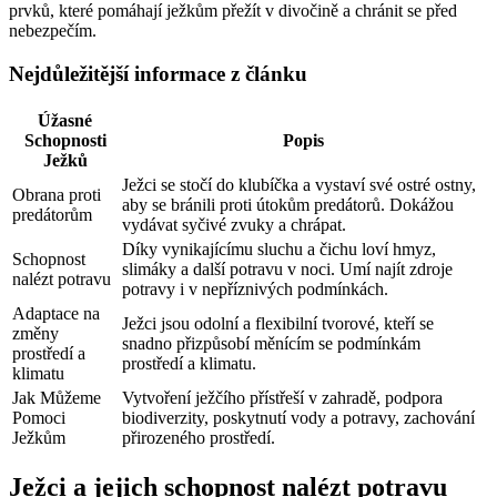
prvků, které pomáhají ježkům přežít v divočině a chránit se před
nebezpečím.
Nejdůležitější informace z článku
Úžasné
Schopnosti
Popis
Ježků
Ježci se stočí do klubíčka a vystaví své ostré ostny,
Obrana proti
aby se bránili proti útokům predátorů. Dokážou
predátorům
vydávat syčivé zvuky a chrápat.
Díky vynikajícímu sluchu a čichu loví hmyz,
Schopnost
slimáky a další potravu v noci. Umí najít zdroje
nalézt potravu
potravy i v nepříznivých podmínkách.
Adaptace na
Ježci jsou odolní a flexibilní tvorové, kteří se
změny
snadno přizpůsobí měnícím se podmínkám
prostředí a
prostředí a klimatu.
klimatu
Jak Můžeme
Vytvoření ježčího přístřeší v zahradě, podpora
Pomoci
biodiverzity, poskytnutí vody a potravy, zachování
Ježkům
přirozeného prostředí.
Ježci a jejich schopnost nalézt potravu