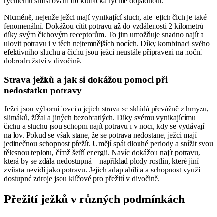
rychlému smršťování do klubíčka rychle dopadnout.
Nicméně, nejenže ježci mají vynikající sluch, ale jejich čich je také
fenomenální. Dokážou cítit potravu až do vzdálenosti 2 kilometrů
díky svým čichovým receptorům. To jim umožňuje snadno najít a
ulovit potravu i v těch nejtemnějších nocích. Díky kombinaci svého
efektivního sluchu a čichu jsou ježci neustále připraveni na noční
dobrodružství v divočině.
Strava ježků a jak si dokážou pomoci při
nedostatku potravy
Ježci jsou výborní lovci a jejich strava se skládá převážně z hmyzu,
slimáků, žížal a jiných bezobratlých. Díky svému vynikajícímu
čichu a sluchu jsou schopni najít potravu i v noci, kdy se vydávají
na lov. Pokud se však stane, že se potrava nedostane, ježci mají
jedinečnou schopnost přežít. Umějí spát dlouhé periody a snížit svou
tělesnou teplotu, čímž šetří energii. Navíc dokážou najít potravu,
která by se zdála nedostupná – například plody rostlin, které jiní
zvířata nevidí jako potravu. Jejich adaptabilita a schopnost využít
dostupné zdroje jsou klíčové pro přežití v divočině.
Přežití ježků v různých podmínkách