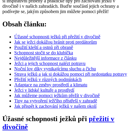
si inspirativní příběhy a praktické tipy pro zachování ježků v
divočině i v našich zahradách. Buďte součástí jejich ochrany a
podívejte se, jakým způsobem jim můžete pomoci přežít!
Obsah článku:
Úžasné schopnosti ježků při přežití v divočině
Jak se ježci dokážou bránit proti predátorům
Použití kleští a ostnů při obraně
Schopnost stočit se do klubíčka
Nejdůležitější informace z článku
Ježci a jejich schopnost nalézt potravu
Noční lov díky vynikajícímu sluchu a čichu
Strava ježků a jak si dokážou pomoci při nedostatku potravy
Přežití ježků v různých podmínkách
Adaptace na změny prostředí a klimatu
Ježci v lidské kultuře a prostředí
Jak můžeme pomoci ježkům přežít v divočině
Tipy na vytvoření ježčího přístřeší v zahradě
Jak přispět k zachování ježků v našem okolí
Úžasné schopnosti ježků při
přežití v
divočině