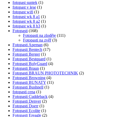
fotopast suntek
(1)
fotopast v lese
(1)
fotopast wifi
(1)
fotopast wk 8 a1
(1)
fotopast wk 8 a2
(1)
fotopast wk 8 b3
(1)
Fotopasti
(168)
Fotopasti na zloděje
(111)
Fotopasti na zvěř
(3)
Fotopasti Apeman
(6)
Fotopasti Bentech
(17)
Fotopasti Berger
(1)
Fotopasti Bestquard
(1)
Fotopasti BolyGuard
(4)
Fotopasti Braun
(1)
Fotopasti BRAUN PHOTOTECHNIK
(2)
Fotopasti Browning
(4)
Fotopasti BUNATY
(11)
Fotopasti Bushnell
(1)
fotopasti cena
(1)
Fotopasti Cuddeback
(4)
Fotopasti Denver
(2)
Fotopasti Doerr
(1)
Fotopasti Ecolite
(1)
Fotopasti Ereagle
(2)