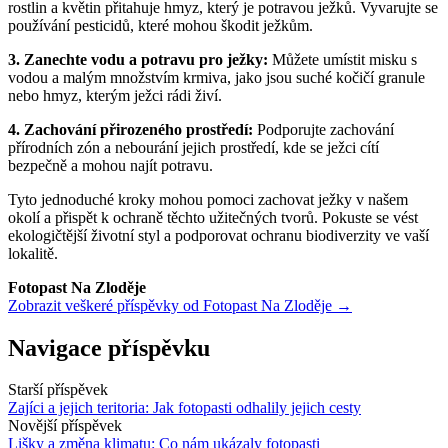
rostlin a květin přitahuje hmyz, který je potravou ježků. Vyvarujte se
používání pesticidů, které mohou škodit ježkům.
3. Zanechte vodu a potravu pro ježky:
Můžete umístit misku s
vodou a malým množstvím krmiva, jako jsou suché kočičí granule
nebo hmyz, kterým ježci rádi živí.
4. Zachování přirozeného prostředí:
Podporujte zachování
přírodních zón a nebourání jejich prostředí, kde se ježci cítí
bezpečně a mohou najít potravu.
Tyto jednoduché kroky mohou pomoci zachovat ježky v našem
okolí a přispět k ochraně těchto užitečných tvorů. Pokuste se vést
ekologičtější životní styl a podporovat ochranu biodiverzity ve vaší
lokalitě.
Fotopast Na Zloděje
Zobrazit veškeré příspěvky od Fotopast Na Zloděje →
Navigace příspěvku
Starší příspěvek
Zajíci a jejich teritoria: Jak fotopasti odhalily jejich cesty
Novější příspěvek
Lišky a změna klimatu: Co nám ukázaly fotopasti