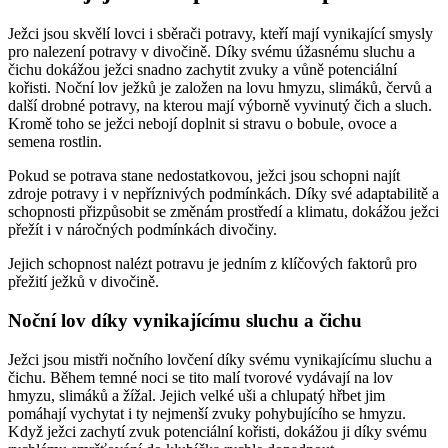
Ježci jsou skvělí lovci i sběrači potravy, kteří mají vynikající smysly
pro nalezení potravy v divočině. Díky svému úžasnému sluchu a
čichu dokážou ježci snadno zachytit zvuky a vůně potenciální
kořisti. Noční lov ježků je založen na lovu hmyzu, slimáků, červů a
další drobné potravy, na kterou mají výborně vyvinutý čich a sluch.
Kromě toho se ježci nebojí doplnit si stravu o bobule, ovoce a
semena rostlin.
Pokud se potrava stane nedostatkovou, ježci jsou schopni najít
zdroje potravy i v nepříznivých podmínkách. Díky své adaptabilitě a
schopnosti přizpůsobit se změnám prostředí a klimatu, dokážou ježci
přežít i v náročných podmínkách divočiny.
Jejich schopnost nalézt potravu je jedním z klíčových faktorů pro
přežití ježků v divočině.
Noční lov díky vynikajícímu sluchu a čichu
Ježci jsou mistři nočního lovčení díky svému vynikajícímu sluchu a
čichu. Během temné noci se tito malí tvorové vydávají na lov
hmyzu, slimáků a žížal. Jejich velké uši a chlupatý hřbet jim
pomáhají vychytat i ty nejmenší zvuky pohybujícího se hmyzu.
Když ježci zachytí zvuk potenciální kořisti, dokážou ji díky svému