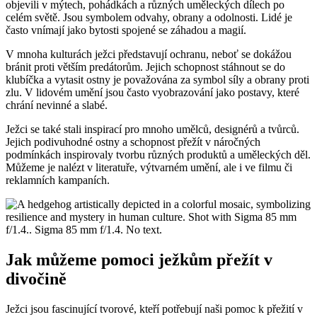
objevili v mýtech, pohádkách a různých uměleckých dílech po
celém světě. Jsou symbolem odvahy, obrany a odolnosti. Lidé je
často vnímají jako bytosti spojené se záhadou a magií.
V mnoha kulturách ježci představují ochranu, neboť se dokážou
bránit proti větším predátorům. Jejich schopnost stáhnout se do
klubíčka a vytasit ostny je považována za symbol síly a obrany proti
zlu. V lidovém umění jsou často vyobrazování jako postavy, které
chrání nevinné a slabé.
Ježci se také stali inspirací pro mnoho umělců, designérů a tvůrců.
Jejich podivuhodné ostny a schopnost přežít v náročných
podmínkách inspirovaly tvorbu různých produktů a uměleckých děl.
Můžeme je nalézt v literatuře, výtvarném umění, ale i ve filmu či
reklamních kampaních.
Jak můžeme pomoci ježkům přežít v
divočině
Ježci jsou fascinující tvorové, kteří potřebují naši pomoc k přežití v