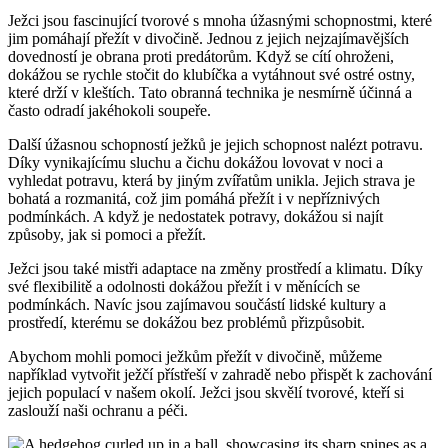
Ježci jsou fascinující tvorové s mnoha úžasnými schopnostmi, které
jim pomáhají přežít v divočině. Jednou z jejich nejzajímavějších
dovedností je obrana proti predátorům. Když se cítí ohroženi,
dokážou se rychle stočit do klubíčka a vytáhnout své ostré ostny,
které drží v kleštích. Tato obranná technika je nesmírně účinná a
často odradí jakéhokoli soupeře.
Další úžasnou schopností ježků je jejich schopnost nalézt potravu.
Díky vynikajícímu sluchu a čichu dokážou lovovat v noci a
vyhledat potravu, která by jiným zvířatům unikla. Jejich strava je
bohatá a rozmanitá, což jim pomáhá přežít i v nepříznivých
podmínkách. A když je nedostatek potravy, dokážou si najít
způsoby, jak si pomoci a přežít.
Ježci jsou také mistři adaptace na změny prostředí a klimatu. Díky
své flexibilitě a odolnosti dokážou přežít i v měnících se
podmínkách. Navíc jsou zajímavou součástí lidské kultury a
prostředí, kterému se dokážou bez problémů přizpůsobit.
Abychom mohli pomoci ježkům přežít v divočině, můžeme
například vytvořit ježčí přístřeší v zahradě nebo přispět k zachování
jejich populací v našem okolí. Ježci jsou skvělí tvorové, kteří si
zaslouží naši ochranu a péči.