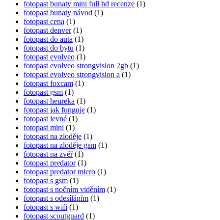
fotopast bunaty mini full hd recenze
(1)
fotopast bunaty návod
(1)
fotopast cena
(1)
fotopast denver
(1)
fotopast do auta
(1)
fotopast do bytu
(1)
fotopast evolveo
(1)
fotopast evolveo strongvision 2gb
(1)
fotopast evolveo strongvision a
(1)
fotopast foxcam
(1)
fotopast gsm
(1)
fotopast heureka
(1)
fotopast jak funguje
(1)
fotopast levné
(1)
fotopast mini
(1)
fotopast na zloděje
(1)
fotopast na zloděje gsm
(1)
fotopast na zvěř
(1)
fotopast predator
(1)
fotopast predator micro
(1)
fotopast s gsm
(1)
fotopast s nočním viděním
(1)
fotopast s odesíláním
(1)
fotopast s wifi
(1)
fotopast scoutguard
(1)