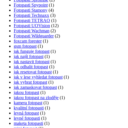
Fotopasti Spypoint
(1)
Fotopasti Stamony
(4)
Fotopasti Technaxx
(3)
Fotopasti TETRAO
(1)
Fotopasti UOVision
(12)
Fotopasti Wachman
(2)
Fotopasti Wildguarder
(2)
foxcam forester
(1)
gsm fotopast
(1)
jak funguje fotopast
(1)
jak najít fotopast
(1)
jak nastavit fotopast
(1)
jak odhalit fotopast
(1)
jak resetovat fotopast
(1)
jak v lese vyhledat fotopast
(1)
jak vybrat fotopast
(1)
jak zamaskovat fotopast
(1)
jakou fotopast
(1)
jakou fotopast na zloděje
(1)
kamera fotopast
(1)
kvalitní fotopasti
(1)
levná fotopast
(1)
levné fotopasti
(1)
maketa fotopasti
(1)