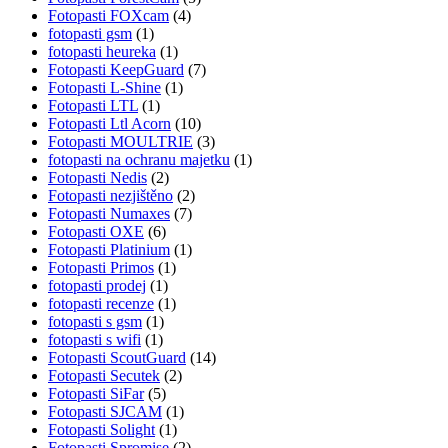
Fotopasti FOXcam
(4)
fotopasti gsm
(1)
fotopasti heureka
(1)
Fotopasti KeepGuard
(7)
Fotopasti L-Shine
(1)
Fotopasti LTL
(1)
Fotopasti Ltl Acorn
(10)
Fotopasti MOULTRIE
(3)
fotopasti na ochranu majetku
(1)
Fotopasti Nedis
(2)
Fotopasti nezjištěno
(2)
Fotopasti Numaxes
(7)
Fotopasti OXE
(6)
Fotopasti Platinium
(1)
Fotopasti Primos
(1)
fotopasti prodej
(1)
fotopasti recenze
(1)
fotopasti s gsm
(1)
fotopasti s wifi
(1)
Fotopasti ScoutGuard
(14)
Fotopasti Secutek
(2)
Fotopasti SiFar
(5)
Fotopasti SJCAM
(1)
Fotopasti Solight
(1)
Fotopasti Spromise
(2)