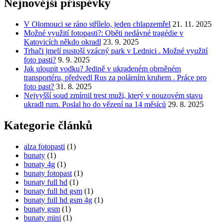
Nejnovější příspěvky
V Olomouci se ráno střílelo, jeden chlapzemřel
21. 11. 2025
Možné využití fotopasti?: Oběti nedávné tragédie v
Katovicích někdo okradl
23. 9. 2025
Trhači jmelí pustoší vzácný park v Lednici . Možné využití
foto pasti?
9. 9. 2025
Jak uloupit vodku? Jedině v ukradeném obrněném
transportéru, předvedl Rus za polárním kruhem . Práce pro
foto past?
31. 8. 2025
Nejvyšší soud zmírnil trest muži, který v nouzovém stavu
ukradl rum. Poslal ho do vězení na 14 měsíců
29. 8. 2025
Kategorie článků
alza fotopasti
(1)
bunaty
(1)
bunaty 4g
(1)
bunaty fotopast
(1)
bunaty full hd
(1)
bunaty full hd gsm
(1)
bunaty full hd gsm 4g
(1)
bunaty gsm
(1)
bunaty mini
(1)