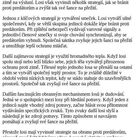
zimě na výsluní. Losi však vyvinuli několik strategií, jak se bránit
proti predátorům a zvýšit tak své šance na přežití.
Jednou z klíčových strategií je vytváření smeček. Losi vytváří silné
společenství, kdy se větší skupina jedinců dokáže lépe bránit proti
predátorům. Při zjištění nebezpečí vydávají varovné signály a
jednotliví členové smečky si svoje chování synchronizují, aby se
predátorům vyhnuli. Společná taktika zvyšuje jejich šanci na přežití
a umožňuje lepší ochranu mláďat.
Další zajímavou strategií je využití hromadného tepla. Když losi
spolu stojí nebo leží blízko sebe, jejich těla vytvářejí přirozenou
ochranu proti zimě. Tělesné teplo jednoho losa se přenáší na ostatní
a tím se vytváří společný teplý prostor. To je zvláště důležité v
období velmi nízkých teplot, kdy se stádo stahuje do uzavřenějších
prostorů. Společně tak zvyšují své šance na přežití.
Dalším fascinujícím obranným mechanismem losů je dudování.
Jedná se o spolupráci mezi losy při hledání potravy. Když jeden z
jedinců najde vhodný zdroj potravy, začne hlásit svou přítomnost
vydáváním specifických zvuků. Tyto zvuky další losi slyší a
následují je ke zdroji potravy. Tímto způsobem si navzájem
pomáhají a zvyšují své šance na přežití.
Přestože losi mají vyvinuté strategie na obranu proti predátorům,