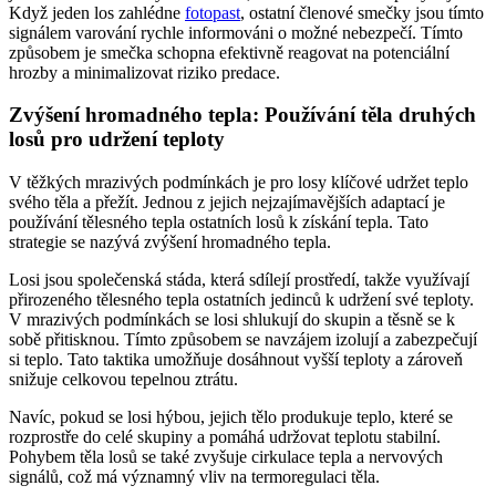
Když jeden los zahlédne
fotopast
, ostatní členové smečky jsou tímto
signálem varování rychle informováni o možné nebezpečí. Tímto
způsobem je smečka schopna efektivně reagovat na potenciální
hrozby a minimalizovat riziko predace.
Zvýšení hromadného tepla: Používání těla druhých
losů pro udržení teploty
V těžkých mrazivých podmínkách je pro losy klíčové udržet teplo
svého těla a přežít. Jednou z jejich nejzajímavějších adaptací je
používání tělesného tepla ostatních losů k získání tepla. Tato
strategie se nazývá zvýšení hromadného tepla.
Losi jsou společenská stáda, která sdílejí prostředí, takže využívají
přirozeného tělesného tepla ostatních jedinců k udržení své teploty.
V mrazivých podmínkách se losi shlukují do skupin a těsně se k
sobě přitisknou. Tímto způsobem se navzájem izolují a zabezpečují
si teplo. Tato taktika umožňuje dosáhnout vyšší teploty a zároveň
snižuje celkovou tepelnou ztrátu.
Navíc, pokud se losi hýbou, jejich tělo produkuje teplo, které se
rozprostře do celé skupiny a pomáhá udržovat teplotu stabilní.
Pohybem těla losů se také zvyšuje cirkulace tepla a nervových
signálů, což má významný vliv na termoregulaci těla.