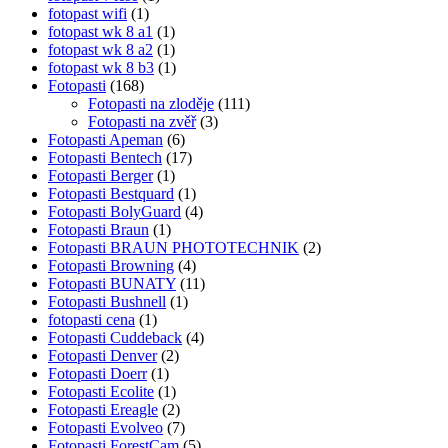
fotopast wifi
(1)
fotopast wk 8 a1
(1)
fotopast wk 8 a2
(1)
fotopast wk 8 b3
(1)
Fotopasti
(168)
Fotopasti na zloděje
(111)
Fotopasti na zvěř
(3)
Fotopasti Apeman
(6)
Fotopasti Bentech
(17)
Fotopasti Berger
(1)
Fotopasti Bestquard
(1)
Fotopasti BolyGuard
(4)
Fotopasti Braun
(1)
Fotopasti BRAUN PHOTOTECHNIK
(2)
Fotopasti Browning
(4)
Fotopasti BUNATY
(11)
Fotopasti Bushnell
(1)
fotopasti cena
(1)
Fotopasti Cuddeback
(4)
Fotopasti Denver
(2)
Fotopasti Doerr
(1)
Fotopasti Ecolite
(1)
Fotopasti Ereagle
(2)
Fotopasti Evolveo
(7)
Fotopasti ForestCam
(5)