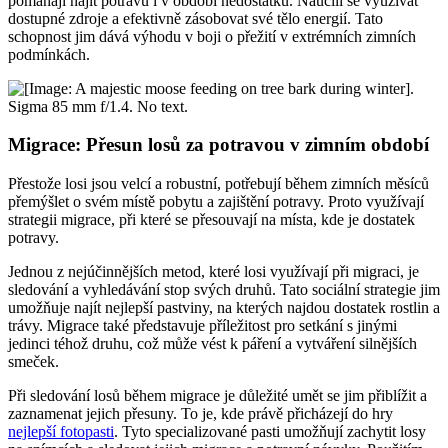
pomáhají najít potravu i v období nedostatku. Naučili se využívat
dostupné zdroje a efektivně zásobovat své tělo energií. Tato
schopnost jim dává výhodu v boji o přežití v extrémních zimních
podmínkách.
Migrace: Přesun losů za potravou v zimním období
Přestože losi jsou velcí a robustní, potřebují během zimních měsíců
přemýšlet o svém místě pobytu a zajištění potravy. Proto využívají
strategii migrace, při které se přesouvají na místa, kde je dostatek
potravy.
Jednou z nejúčinnějších metod, které losi využívají při migraci, je
sledování a vyhledávání stop svých druhů. Tato sociální strategie jim
umožňuje najít nejlepší pastviny, na kterých najdou dostatek rostlin a
trávy. Migrace také představuje příležitost pro setkání s jinými
jedinci téhož druhu, což může vést k páření a vytváření silnějších
smeček.
Při sledování losů během migrace je důležité umět se jim přiblížit a
zaznamenat jejich přesuny. To je, kde právě přicházejí do hry
nejlepší fotopasti
. Tyto specializované pasti umožňují zachytit losy