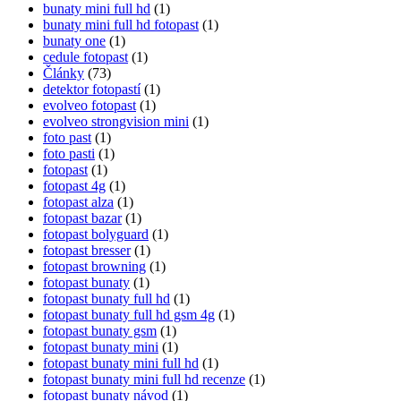
bunaty mini full hd
(1)
bunaty mini full hd fotopast
(1)
bunaty one
(1)
cedule fotopast
(1)
Články
(73)
detektor fotopastí
(1)
evolveo fotopast
(1)
evolveo strongvision mini
(1)
foto past
(1)
foto pasti
(1)
fotopast
(1)
fotopast 4g
(1)
fotopast alza
(1)
fotopast bazar
(1)
fotopast bolyguard
(1)
fotopast bresser
(1)
fotopast browning
(1)
fotopast bunaty
(1)
fotopast bunaty full hd
(1)
fotopast bunaty full hd gsm 4g
(1)
fotopast bunaty gsm
(1)
fotopast bunaty mini
(1)
fotopast bunaty mini full hd
(1)
fotopast bunaty mini full hd recenze
(1)
fotopast bunaty návod
(1)