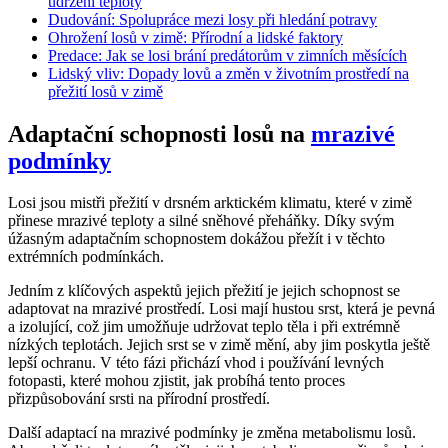
udržení teploty
Dudování: Spolupráce mezi losy při hledání potravy
Ohrožení losů v zimě: Přírodní a lidské faktory
Predace: Jak se losi brání predátorům v zimních měsících
Lidský vliv: Dopady lovů a změn v životním prostředí na
přežití losů v zimě
Adaptační schopnosti losů na
mrazivé
podmínky
Losi jsou mistři přežití v drsném arktickém klimatu, které v zimě
přinese mrazivé teploty a silné sněhové přeháňky. Díky svým
úžasným adaptačním schopnostem dokážou přežít i v těchto
extrémních podmínkách.
Jedním z klíčových aspektů jejich přežití je jejich schopnost se
adaptovat na mrazivé prostředí. Losi mají hustou srst, která je pevná
a izolující, což jim umožňuje udržovat teplo těla i při extrémně
nízkých teplotách. Jejich srst se v zimě mění, aby jim poskytla ještě
lepší ochranu. V této fázi přichází vhod i používání levných
fotopasti, které mohou zjistit, jak probíhá tento proces
přizpůsobování srsti na přírodní prostředí.
Další adaptací na mrazivé podmínky je změna metabolismu losů.