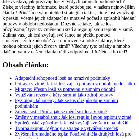
Jste zvědaví, jak přežívají losi v tvrdých zimních podmínkách?
Získejte všechny informace, které potřebujete, v našem nejnovějším
článku! Přinášíme vám přehled strategií a taktik, které losi využívají
k přežití, včetně jejich adaptací na mrazivé počasí a způsobů hledání
potravy v období nedostatku. Dozvíte se také, jak se losi
přizpůsobují fyzicky změněnou srstí a regulují svou teplotu v zimě.
Zajímá vás, jak losi zvyšují své šance na přežití pomocí
společenských způsobů? A co přirozené a lidské faktory, které
mohou ohrozit jejich život v zimě? Všechny tyto otázky a mnoho
dalšího vám v našem článku rádi zodpovíme. Přečtěte si ho teď!
Obsah článku:
Adaptační schopnosti losů na mrazivé podmínky
Potrava v zimě: Jak si losi zajistí potravu v období nedostatku
Migrace: Přesun losů za potravou v zimním období
Využívání rezerv a kůry stromů jako zdroj potravy
Fyziologické změny: Jak se los přizpůsobuje zimním
podmínkám
Změna srsti: Proč a jak se mění srst losa v zimě
Změny v metabolismu: Jak losi regulují svou teplotu v zimě
Společenské způsoby: Jak losi zvyšují své šance na přežití
Tvorba skupin: Výhody a strategie vytváření smeček
Zvýšení hromadného tepla: Používání těla druhých losů pro