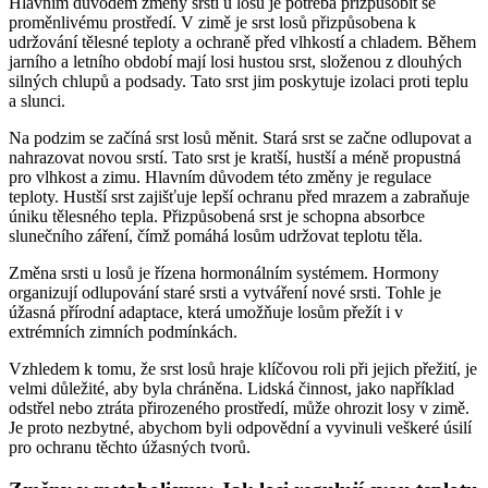
Hlavním důvodem změny srsti u losů je potřeba přizpůsobit se
proměnlivému prostředí. V zimě je srst losů přizpůsobena k
udržování tělesné teploty a ochraně před vlhkostí a chladem. Během
jarního a letního období mají losi hustou srst, složenou z dlouhých
silných chlupů a podsady. Tato srst jim poskytuje izolaci proti teplu
a slunci.
Na podzim se začíná srst losů měnit. Stará srst se začne odlupovat a
nahrazovat novou srstí. Tato srst je kratší, hustší a méně propustná
pro vlhkost a zimu. Hlavním důvodem této změny je regulace
teploty. Hustší srst zajišťuje lepší ochranu před mrazem a zabraňuje
úniku tělesného tepla. Přizpůsobená srst je schopna absorbce
slunečního záření, čímž pomáhá losům udržovat teplotu těla.
Změna srsti u losů je řízena hormonálním systémem. Hormony
organizují odlupování staré srsti a vytváření nové srsti. Tohle je
úžasná přírodní adaptace, která umožňuje losům přežít i v
extrémních zimních podmínkách.
Vzhledem k tomu, že srst losů hraje klíčovou roli při jejich přežití, je
velmi důležité, aby byla chráněna. Lidská činnost, jako například
odstřel nebo ztráta přirozeného prostředí, může ohrozit losy v zimě.
Je proto nezbytné, abychom byli odpovědní a vyvinuli veškeré úsilí
pro ochranu těchto úžasných tvorů.