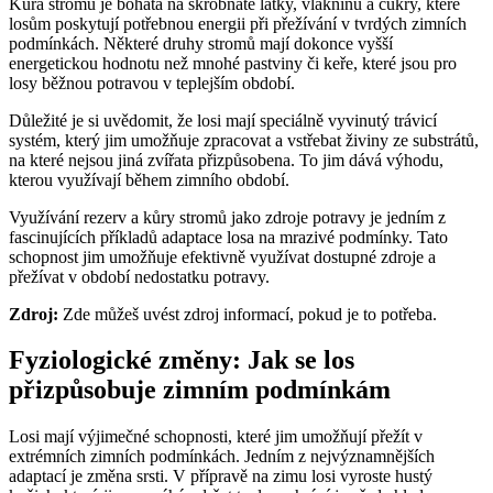
Kůra stromů je bohatá na škrobnaté látky, vlákninu a cukry, které
losům poskytují potřebnou energii při přežívání v tvrdých zimních
podmínkách. Některé druhy stromů mají dokonce vyšší
energetickou hodnotu než mnohé pastviny či keře, které jsou pro
losy běžnou potravou v teplejším období.
Důležité je si uvědomit, že losi mají speciálně vyvinutý trávicí
systém, který jim umožňuje zpracovat a vstřebat živiny ze substrátů,
na které nejsou jiná zvířata přizpůsobena. To jim dává výhodu,
kterou využívají během zimního období.
Využívání rezerv a kůry stromů jako zdroje potravy je jedním z
fascinujících příkladů adaptace losa na mrazivé podmínky. Tato
schopnost jim umožňuje efektivně využívat dostupné zdroje a
přežívat v období nedostatku potravy.
Zdroj:
Zde můžeš uvést zdroj informací, pokud je to potřeba.
Fyziologické změny: Jak se los
přizpůsobuje zimním podmínkám
Losi mají výjimečné schopnosti, které jim umožňují přežít v
extrémních zimních podmínkách. Jedním z nejvýznamnějších
adaptací je změna srsti. V přípravě na zimu losi vyroste hustý