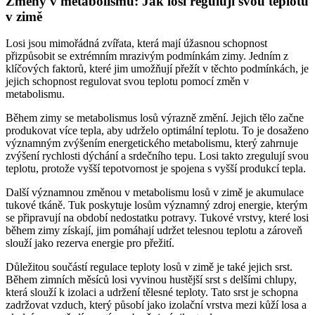
Změny v metabolismu: Jak losi regulují svou teplotu
v zimě
Losi jsou mimořádná zvířata, která mají úžasnou schopnost
přizpůsobit se extrémním mrazivým podmínkám zimy. Jedním z
klíčových faktorů, které jim umožňují přežít v těchto podmínkách, je
jejich schopnost regulovat svou teplotu pomocí změn v
metabolismu.
Během zimy se metabolismus losů výrazně změní. Jejich tělo začne
produkovat více tepla, aby udrželo optimální teplotu. To je dosaženo
významným zvýšením energetického metabolismu, který zahrnuje
zvýšení rychlosti dýchání a srdečního tepu. Losi takto zregulují svou
teplotu, protože vyšší tepotvornost je spojena s vyšší produkcí tepla.
Další významnou změnou v metabolismu losů v zimě je akumulace
tukové tkáně. Tuk poskytuje losům významný zdroj energie, kterým
se připravují na období nedostatku potravy. Tukové vrstvy, které losi
během zimy získají, jim pomáhají udržet telesnou teplotu a zároveň
slouží jako rezerva energie pro přežití.
Důležitou součástí regulace teploty losů v zimě je také jejich srst.
Během zimních měsíců losi vyvinou hustější srst s delšími chlupy,
která slouží k izolaci a udržení tělesné teploty. Tato srst je schopna
zadržovat vzduch, který působí jako izolační vrstva mezi kůží losa a