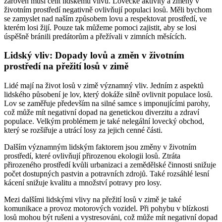
zároveň musí čelit lidskému vlivu. Lovecké aktivity a změny v
životním prostředí negativně ovlivňují populaci losů. Měli bychom
se zamyslet nad naším způsobem lovu a respektovat prostředí, ve
kterém losi žijí. Pouze tak můžeme pomoci zajistit, aby se losi
úspěšně bránili predátorům a přežívali v zimních měsících.
Lidský vliv: Dopady lovů a změn v životním
prostředí na přežití losů v zimě
Lidé mají na život losů v zimě významný vliv. Jedním z aspektů
lidského působení je lov, který dokáže silně ovlivnit populace losů.
Lov se zaměřuje především na silné samce s imponujícími parohy,
což může mít negativní dopad na genetickou diverzitu a zdraví
populace. Velkým problémem je také nelegální lovecký obchod,
který se rozšiřuje a utrácí losy za jejich cenné části.
Dalším významným lidským faktorem jsou změny v životním
prostředí, které ovlivňují přirozenou ekologii losů. Ztráta
přirozeného prostředí kvůli urbanizaci a zemědělské činnosti snižuje
počet dostupných pastvin a potravních zdrojů. Také rozsáhlé lesní
kácení snižuje kvalitu a množství potravy pro losy.
Mezi dalšími lidskými vlivy na přežití losů v zimě je také
komunikace a provoz motorových vozidel. Při pohybu v blízkosti
losů mohou být rušeni a vystresováni, což může mít negativní dopad