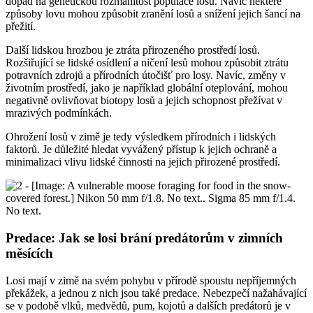
dopad na genetickou rozmanitost populace losů. Navíc některé
způsoby lovu mohou způsobit zranění losů a snížení jejich šancí na
přežití.
Další lidskou hrozbou je ztráta přirozeného prostředí losů.
Rozšiřující se lidské osídlení a ničení lesů mohou způsobit ztrátu
potravních zdrojů a přírodních útočišť pro losy. Navíc, změny v
životním prostředí, jako je například globální oteplování, mohou
negativně ovlivňovat biotopy losů a jejich schopnost přežívat v
mrazivých podmínkách.
Ohrožení losů v zimě je tedy výsledkem přírodních i lidských
faktorů. Je důležité hledat vyvážený přístup k jejich ochraně a
minimalizaci vlivu lidské činnosti na jejich přirozené prostředí.
Predace: Jak se losi brání predátorům v zimních
měsících
Losi mají v zimě na svém pohybu v přírodě spoustu nepříjemných
překážek, a jednou z nich jsou také predace. Nebezpečí nažahávající
se v podobě vlků, medvědů, pum, kojotů a dalších predátorů je v