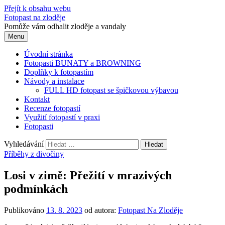
Přejít k obsahu webu
Fotopast na zloděje
Pomůže vám odhalit zloděje a vandaly
Menu
Úvodní stránka
Fotopasti BUNATY a BROWNING
Doplňky k fotopastím
Návody a instalace
FULL HD fotopast se špičkovou výbavou
Kontakt
Recenze fotopastí
Využití fotopastí v praxi
Fotopasti
Vyhledávání
Příběhy z divočiny
Losi v zimě: Přežití v mrazivých
podmínkách
Publikováno
13. 8. 2023
od autora:
Fotopast Na Zloděje