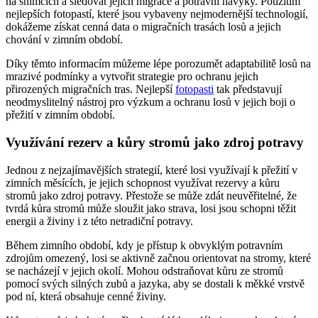
na snímcích a sledovat jejich migrace a potravní návyky. Použitím
nejlepších fotopastí, které jsou vybaveny nejmodernější technologií,
dokážeme získat cenná data o migračních trasách losů a jejich
chování v zimním období.
Díky těmto informacím můžeme lépe porozumět adaptabilitě losů na
mrazivé podmínky a vytvořit strategie pro ochranu jejich
přirozených migračních tras. Nejlepší
fotopasti
tak představují
neodmyslitelný nástroj pro výzkum a ochranu losů v jejich boji o
přežití v zimním období.
Využívání rezerv a kůry stromů jako zdroj potravy
Jednou z nejzajímavějších strategií, které losi využívají k přežití v
zimních měsících, je jejich schopnost využívat rezervy a kůru
stromů jako zdroj potravy. Přestože se může zdát neuvěřitelné, že
tvrdá kůra stromů může sloužit jako strava, losi jsou schopni těžit
energii a živiny i z této netradiční potravy.
Během zimního období, kdy je přístup k obvyklým potravním
zdrojům omezený, losi se aktivně začnou orientovat na stromy, které
se nacházejí v jejich okolí. Mohou odstraňovat kůru ze stromů
pomocí svých silných zubů a jazyka, aby se dostali k měkké vrstvě
pod ní, která obsahuje cenné živiny.