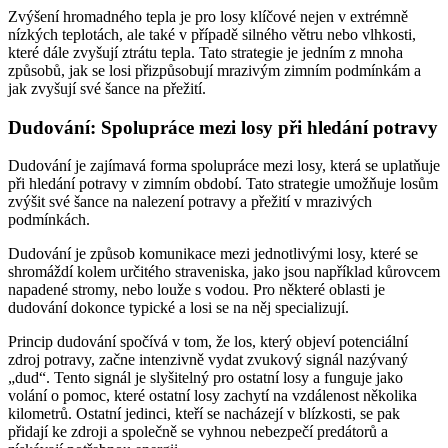
Zvýšení hromadného tepla je pro losy klíčové nejen v extrémně
nízkých teplotách, ale také v případě silného větru nebo vlhkosti,
které dále zvyšují ztrátu tepla. Tato strategie je jedním z mnoha
způsobů, jak se losi přizpůsobují mrazivým zimním podmínkám a
jak zvyšují své šance na přežití.
Dudování: Spolupráce mezi losy při hledání potravy
Dudování je zajímavá forma spolupráce mezi losy, která se uplatňuje
při hledání potravy v zimním období. Tato strategie umožňuje losům
zvýšit své šance na nalezení potravy a přežití v mrazivých
podmínkách.
Dudování je způsob komunikace mezi jednotlivými losy, které se
shromáždí kolem určitého straveniska, jako jsou například kůrovcem
napadené stromy, nebo louže s vodou. Pro některé oblasti je
dudování dokonce typické a losi se na něj specializují.
Princip dudování spočívá v tom, že los, který objeví potenciální
zdroj potravy, začne intenzivně vydat zvukový signál nazývaný
„dud“. Tento signál je slyšitelný pro ostatní losy a funguje jako
volání o pomoc, které ostatní losy zachytí na vzdálenost několika
kilometrů. Ostatní jedinci, kteří se nacházejí v blízkosti, se pak
přidají ke zdroji a společně se vyhnou nebezpečí predátorů a