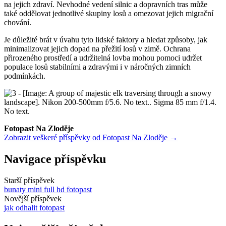
na jejich zdraví. Nevhodné vedení silnic a dopravních tras může
také oddělovat jednotlivé skupiny losů a omezovat jejich migrační
chování.
Je důležité brát v úvahu tyto lidské faktory a hledat způsoby, jak
minimalizovat jejich dopad na přežití losů v zimě. Ochrana
přirozeného prostředí a udržitelná lovba mohou pomoci udržet
populace losů stabilními a zdravými i v náročných zimních
podmínkách.
Fotopast Na Zloděje
Zobrazit veškeré příspěvky od Fotopast Na Zloděje →
Navigace příspěvku
Starší příspěvek
bunaty mini full hd fotopast
Novější příspěvek
jak odhalit fotopast