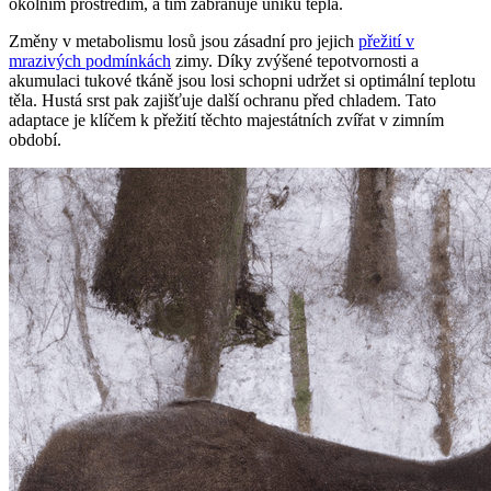
okolním prostředím, a tím zabraňuje úniku tepla.
Změny v metabolismu losů jsou zásadní pro jejich
přežití v
mrazivých podmínkách
zimy. Díky zvýšené tepotvornosti a
akumulaci tukové tkáně jsou losi schopni udržet si optimální teplotu
těla. Hustá srst pak zajišťuje další ochranu před chladem. Tato
adaptace je klíčem k přežití těchto majestátních zvířat v zimním
období.