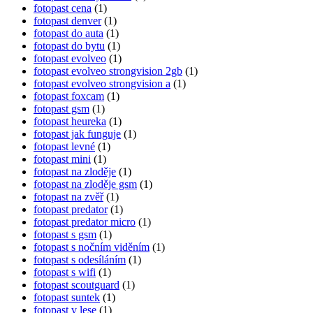
fotopast cena
(1)
fotopast denver
(1)
fotopast do auta
(1)
fotopast do bytu
(1)
fotopast evolveo
(1)
fotopast evolveo strongvision 2gb
(1)
fotopast evolveo strongvision a
(1)
fotopast foxcam
(1)
fotopast gsm
(1)
fotopast heureka
(1)
fotopast jak funguje
(1)
fotopast levné
(1)
fotopast mini
(1)
fotopast na zloděje
(1)
fotopast na zloděje gsm
(1)
fotopast na zvěř
(1)
fotopast predator
(1)
fotopast predator micro
(1)
fotopast s gsm
(1)
fotopast s nočním viděním
(1)
fotopast s odesíláním
(1)
fotopast s wifi
(1)
fotopast scoutguard
(1)
fotopast suntek
(1)
fotopast v lese
(1)