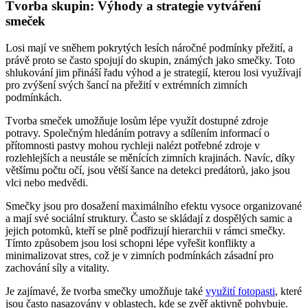
Tvorba skupin: Výhody a strategie vytváření
smeček
Losi mají ve sněhem pokrytých lesích náročné podmínky přežití, a
právě proto se často spojují do skupin, známých jako smečky. Toto
shlukování jim přináší řadu výhod a je strategií, kterou losi využívají
pro zvýšení svých šancí na přežití v extrémních zimních
podmínkách.
Tvorba smeček umožňuje losům lépe využít dostupné zdroje
potravy. Společným hledáním potravy a sdílením informací o
přítomnosti pastvy mohou rychleji nalézt potřebné zdroje v
rozlehlejších a neustále se měnících zimních krajinách. Navíc, díky
většímu počtu očí, jsou větší šance na detekci predátorů, jako jsou
vlci nebo medvědi.
Smečky jsou pro dosažení maximálního efektu vysoce organizované
a mají své sociální struktury. Často se skládají z dospělých samic a
jejich potomků, kteří se plně podřizují hierarchii v rámci smečky.
Tímto způsobem jsou losi schopni lépe vyřešit konflikty a
minimalizovat stres, což je v zimních podmínkách zásadní pro
zachování síly a vitality.
Je zajímavé, že tvorba smečky umožňuje také
využití fotopasti
, které
jsou často nasazovány v oblastech, kde se zvěř aktivně pohybuje.