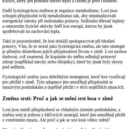
kožich, který jim pomáhá udržet teplo a chrání je před chladem.
Další fyziologickou změnou je regulace metabolismu. Losi jsou
schopni přizpůsobit svůj metabolismus tak, aby minimalizovali
energetické nároky při nedostatku potravy. Snížením tělesné teploty
a omezením fyzické aktivity šetří losi energii, kterou by jinak
spotřebovali na zachování tepla.
Také je pozoruhodné, že losi dokáží spolupracovat při hledání
potravy. Vím, že to nezní jako fyziologická změna, ale tato strategie
je přímým důsledkem jejich přizpůsobení životu v zimě. Losi mohou
dudovat, což znamená, že kopáním do sněhu odhalují potravní
zdroje (například mechy nebo lišejníky), které by jinak byly skryty
pod sněhem.
Fyziologické změny jsou důležitými strategiemi, které losi využívají
pro přežití v zimě. Tyto adaptace jim umožňují přizpůsobit se
mrazivým podmínkám a úspěšně přežít i v těch nejtěžších situacích.
Změna srsti: Proč a jak se mění srst losa v zimě
Losi jsou mistři přizpůsobení se chladným zimním podmínkám, a
změna srsti je jednou z klíčových strategií, které jim umožňují přežít
v extrémním mrazu. Ale proč a jak se srst losů vůbec mění?