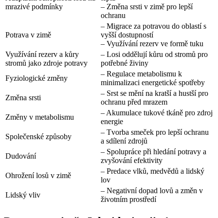
mrazivé podmínky
– Změna srsti v zimě pro lepší
ochranu
– Migrace za potravou do oblastí s
Potrava v zimě
vyšší dostupností
– Využívání rezerv ve formě tuku
Využívání rezerv a kůry
– Losi oddělují kůru od stromů pro
stromů jako zdroje potravy
potřebné živiny
– Regulace metabolismu k
Fyziologické změny
minimalizaci energetické spotřeby
– Srst se mění na kratší a hustší pro
Změna srsti
ochranu před mrazem
– Akumulace tukové tkáně pro zdroj
Změny v metabolismu
energie
– Tvorba smeček pro lepší ochranu
Společenské způsoby
a sdílení zdrojů
– Spolupráce při hledání potravy a
Dudování
zvyšování efektivity
– Predace vlků, medvědů a lidský
Ohrožení losů v zimě
lov
– Negativní dopad lovů a změn v
Lidský vliv
životním prostředí