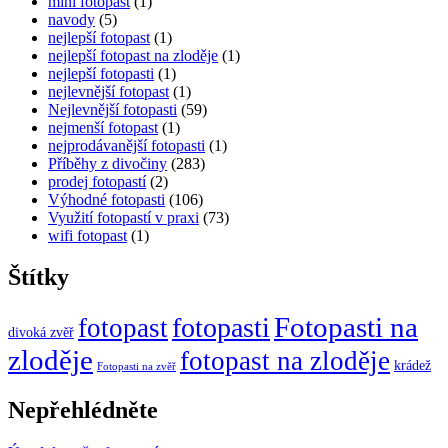
mini fotopast
(1)
navody
(5)
nejlepší fotopast
(1)
nejlepší fotopast na zloděje
(1)
nejlepší fotopasti
(1)
nejlevnější fotopast
(1)
Nejlevnější fotopasti
(59)
nejmenší fotopast
(1)
nejprodávanější fotopasti
(1)
Příběhy z divočiny
(283)
prodej fotopastí
(2)
Výhodné fotopasti
(106)
Využití fotopastí v praxi
(73)
wifi fotopast
(1)
Štítky
Fotopasti na
fotopasti
fotopast
divoká zvěř
zloděje
fotopast na zloděje
krádež
Fotopasti na zvěř
Nepřehlédněte