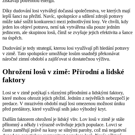
získávají potřebnou energii.
Díky dudování losi vytvářejí dočasná společenstva, ve kterých mají
lepší šanci na přežití. Navíc, spolupráce a sdílení zdrojů potravy
může také snížit konkurenci mezi jednotlivými losy. Ve chvíli, kdy
jeden los objeví potravu, není tak vytvářena síla pouze jedním
jedincem, ale skupinou losů, čímž se zvyšuje jejich efektivita a šance
na úspěch.
Dudování je tedy strategií, kterou losi využívají při hledání potravy
v zimě. Tato spolupráce umožňuje losům snadněji překonávat
náročné zimní období a zajišťovat si dostatečnou výživu.
Ohrožení losů v zimě: Přírodní a lidské
faktory
Losi se v zimě potýkají s různými přírodními a lidskými faktory,
které mohou ohrozit jejich přežití. Jedním z největších nebezpečí je
predace. V mrazivém období mají losi omezenou možnost úniku
před predátory, které využívají sníh jako výhodný kryt.
Dalším faktorem ohrožení je lidský vliv. Lov losů v zimě je stále
přítomný a někdy i výrazně ovlivňuje jejich populace. Lovci se
často zaměřují právě na kusy se silnými parohy, což má negativní