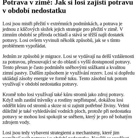
Potrava v zimě: Jak si losi zajistí potravu
v období nedostatku
Losi jsou mistři přežití v extrémních podmínkách, a potrava je
jednou z klíčových složek jejich strategie pro přežití v zimě. V
zimním období se příroda ochladí a stává se těžší najít dostatek
potravy. Losi ovšem vyvinuli několik způsobů, jak se s tímto
problémem vypořádat.
Jedním ze způsobů je migrace. Losi se vydávají na delší vzdálenosti
za potravou, přesouvající se do oblastí s vyšší dostupností potravy.
Tento přesun je často podmíněn sněhovými srážkami a kvalitou
zimní pastvy. Dalším způsobem je využívání rezerv. Losi si dopředu
ukládají zásoby energie ve formě tuku. Tento zásobní tuk potom
využívají v období nedostatku potravy.
Kromě toho losi využívají také kůru stromů jako zdroj potravy.
Když sníh zastíní trávníky a rostliny nepřístupné, dokážou losi
oddělit kůru od stromů a skrze ni si zajistit potřebné živiny. Velmi
důležité je také vyhledávání vodních ploch, protože při nedostatku
potravy se mohou losi spokojit se sněhem, který je pro ně bohatým
zdrojem vody.
Losi jsou tedy vybaveni strategiemi a mechanismy, které jim