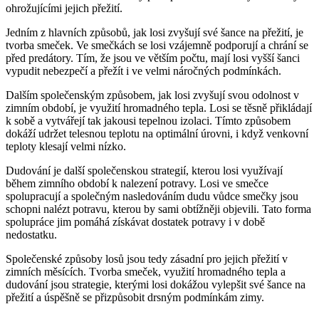
ohrožujícími jejich přežití.
Jedním z hlavních způsobů, jak losi zvyšují své šance na přežití, je
tvorba smeček. Ve smečkách se losi vzájemně podporují a chrání se
před predátory. Tím, že jsou ve větším počtu, mají losi vyšší šanci
vypudit nebezpečí a přežít i ve velmi náročných podmínkách.
Dalším společenským způsobem, jak losi zvyšují svou odolnost v
zimním období, je využití hromadného tepla. Losi se těsně přikládají
k sobě a vytvářejí tak jakousi tepelnou izolaci. Tímto způsobem
dokáží udržet telesnou teplotu na optimální úrovni, i když venkovní
teploty klesají velmi nízko.
Dudování je další společenskou strategií, kterou losi využívají
během zimního období k nalezení potravy. Losi ve smečce
spolupracují a společným nasledováním dudu vůdce smečky jsou
schopni nalézt potravu, kterou by sami obtížněji objevili. Tato forma
spolupráce jim pomáhá získávat dostatek potravy i v době
nedostatku.
Společenské způsoby losů jsou tedy zásadní pro jejich přežití v
zimních měsících. Tvorba smeček, využití hromadného tepla a
dudování jsou strategie, kterými losi dokážou vylepšit své šance na
přežití a úspěšně se přizpůsobit drsným podmínkám zimy.