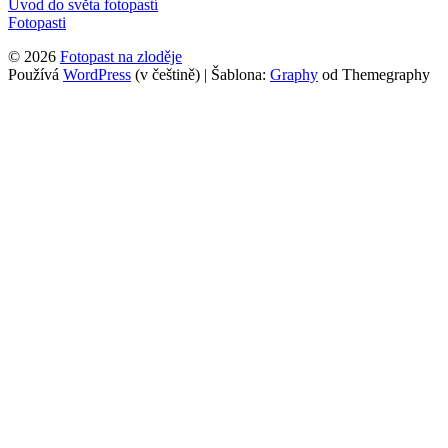
Úvod do světa fotopastí
Fotopasti
© 2026
Fotopast na zloděje
Používá
WordPress
(v češtině)
|
Šablona:
Graphy
od Themegraphy