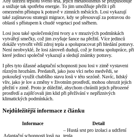
Aby udrželi teplotu svého těla, jejich metabolismus se přizpůsobuje
a snižuje tak spotřebu energie. To jim umožňuje přežít i při
omezeném přístupu k potravě v zimních měsících. Losi vykazují
také zajímavou strategii migrace, kdy se přesouvají za potravou do
oblastí s přístupem k chudé vegetaci pod sněhem.
Losi jsou také společenskými tvory a v mrazivých podmínkách
vytvářejí smečky, což jim zvyšuje šance na přežití. Více jedinců
dokáže vytvořit větší zdroj tepla a spolupracovat při hledání potravy.
Není neobvyklé, že losi zároveň dudují, což je forma spolupráce, při
které jedinci společně vykazují a sledují známky potravy.
I přes tyto úžasné adaptační schopnosti jsou losi v zimě vystaveni
různým hrozbám. Predatoři, jako jsou vlci nebo medvědi, se
pokoušejí využít chabšího stavu losů v této sezóně. Navíc, lidský
vliv, jako je lov a změny v životním prostředí, mohou ohrozit jejich
přežití v zimě. Proto je důležité, abychom chránili jejich přirozené
prostředí a zajišťovali jim klid při přežívání v nepříznivých
klimatických podmínkách.
Nejdůležitější informace z článku
Informace
Detail
– Hustá srst pro izolaci a udržení
Adaptační schopnosti losů na
tepla