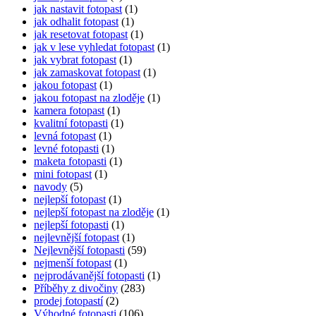
jak nastavit fotopast
(1)
jak odhalit fotopast
(1)
jak resetovat fotopast
(1)
jak v lese vyhledat fotopast
(1)
jak vybrat fotopast
(1)
jak zamaskovat fotopast
(1)
jakou fotopast
(1)
jakou fotopast na zloděje
(1)
kamera fotopast
(1)
kvalitní fotopasti
(1)
levná fotopast
(1)
levné fotopasti
(1)
maketa fotopasti
(1)
mini fotopast
(1)
navody
(5)
nejlepší fotopast
(1)
nejlepší fotopast na zloděje
(1)
nejlepší fotopasti
(1)
nejlevnější fotopast
(1)
Nejlevnější fotopasti
(59)
nejmenší fotopast
(1)
nejprodávanější fotopasti
(1)
Příběhy z divočiny
(283)
prodej fotopastí
(2)
Výhodné fotopasti
(106)