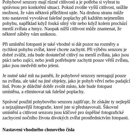
Pohybové senzory mají různé citlivosti a je potřeba si vybrat tu
správnou pro konkrétní situaci. Pokud zvolíte vyšší citlivost, snížíte
možnost, že vám některá příležitost ujde. Na druhou stranu může
toto nastavení vyvolávat falešné poplachy při každém nejmenším
pohybu, například když fouká silný vítr nebo když kolem prochází
menší zvířata a hmyz. Naopak nižší citlivost může znamenat, že
některé záběry vám uniknou.
Při umístění fotopasti je také vhodné si dát pozor na rozměry a
rychlost pohybu zvířat, které chcete zachytit. Při výběru senzoru je
dobré zvážit, zda bude dostatečně citlivý na menší zvířata, jako jsou
ptáci nebo zajíci, nebo jestli potřebujete zachytit pouze větší zvířata,
jako jsou medvědi nebo jeleni.
Je nutné také mít na paměti, že pohybové senzory nereagují pouze
na zvířata, ale také na jiné objekty, jako je pohyb větví nebo padající
listí. Proto je důležité dobře zvolit místo, kde bude fotopast
umístěna, a eliminovat tak falešné poplachy.
Správné použití pohybového senzoru zajišťuje, že získáte ty nejlepší
a nejzajímavější fotografie, které jste si představovali. Šikovné
umístění a citlivost senzoru jsou klíčové pro úspěšné fotografické
zachycení nočního života divokých zvířat prostřednictvím fotopasti.
Nastavení vhodného clonového čísla