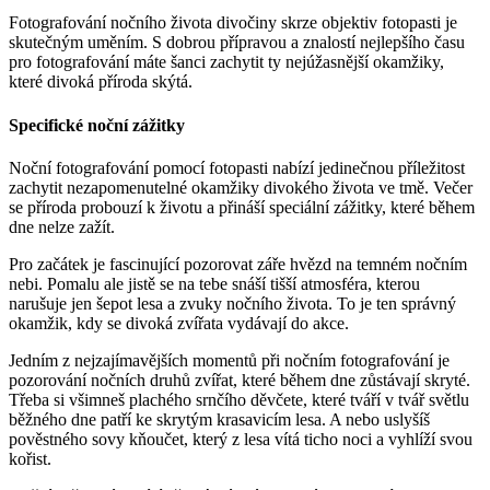
Fotografování nočního života divočiny skrze objektiv fotopasti je
skutečným uměním. S dobrou přípravou a znalostí nejlepšího času
pro fotografování máte šanci zachytit ty nejúžasnější okamžiky,
které divoká příroda skýtá.
Specifické noční zážitky
Noční fotografování pomocí fotopasti nabízí jedinečnou příležitost
zachytit nezapomenutelné okamžiky divokého života ve tmě. Večer
se příroda probouzí k životu a přináší speciální zážitky, které během
dne nelze zažít.
Pro začátek je fascinující pozorovat záře hvězd na temném nočním
nebi. Pomalu ale jistě se na tebe snáší tišší atmosféra, kterou
narušuje jen šepot lesa a zvuky nočního života. To je ten správný
okamžik, kdy se divoká zvířata vydávají do akce.
Jedním z nejzajímavějších momentů při nočním fotografování je
pozorování nočních druhů zvířat, které během dne zůstávají skryté.
Třeba si všimneš plachého srnčího děvčete, které tváří v tvář světlu
běžného dne patří ke skrytým krasavicím lesa. A nebo uslyšíš
pověstného sovy kňoučet, který z lesa vítá ticho noci a vyhlíží svou
kořist.