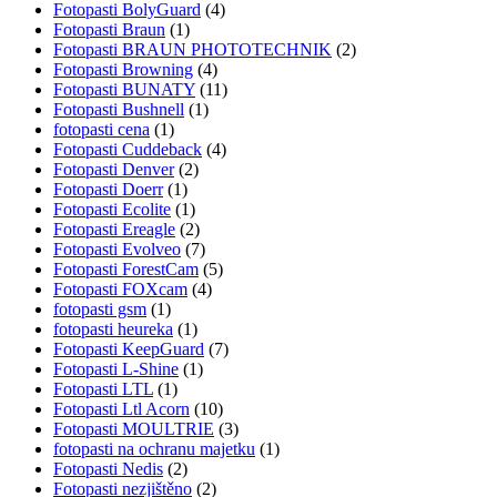
Fotopasti BolyGuard
(4)
Fotopasti Braun
(1)
Fotopasti BRAUN PHOTOTECHNIK
(2)
Fotopasti Browning
(4)
Fotopasti BUNATY
(11)
Fotopasti Bushnell
(1)
fotopasti cena
(1)
Fotopasti Cuddeback
(4)
Fotopasti Denver
(2)
Fotopasti Doerr
(1)
Fotopasti Ecolite
(1)
Fotopasti Ereagle
(2)
Fotopasti Evolveo
(7)
Fotopasti ForestCam
(5)
Fotopasti FOXcam
(4)
fotopasti gsm
(1)
fotopasti heureka
(1)
Fotopasti KeepGuard
(7)
Fotopasti L-Shine
(1)
Fotopasti LTL
(1)
Fotopasti Ltl Acorn
(10)
Fotopasti MOULTRIE
(3)
fotopasti na ochranu majetku
(1)
Fotopasti Nedis
(2)
Fotopasti nezjištěno
(2)