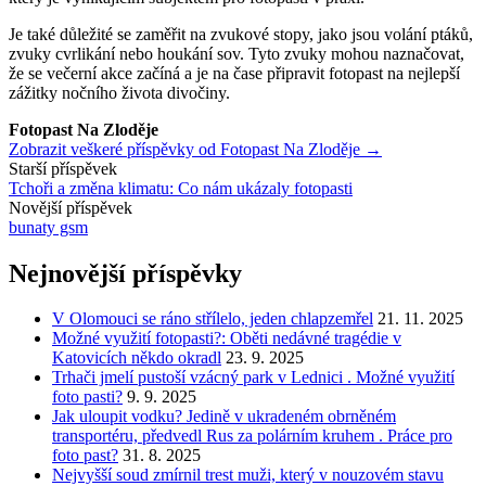
Je také důležité se zaměřit na zvukové stopy, jako jsou volání ptáků,
zvuky cvrlikání nebo houkání sov. Tyto zvuky mohou naznačovat,
že se večerní akce začíná a je na čase připravit fotopast na nejlepší
zážitky nočního života divočiny.
Fotopast Na Zloděje
Zobrazit veškeré příspěvky od Fotopast Na Zloděje →
Navigace
Starší příspěvek
Tchoři a změna klimatu: Co nám ukázaly fotopasti
příspěvku
Novější příspěvek
bunaty gsm
Nejnovější příspěvky
V Olomouci se ráno střílelo, jeden chlapzemřel
21. 11. 2025
Možné využití fotopasti?: Oběti nedávné tragédie v
Katovicích někdo okradl
23. 9. 2025
Trhači jmelí pustoší vzácný park v Lednici . Možné využití
foto pasti?
9. 9. 2025
Jak uloupit vodku? Jedině v ukradeném obrněném
transportéru, předvedl Rus za polárním kruhem . Práce pro
foto past?
31. 8. 2025
Nejvyšší soud zmírnil trest muži, který v nouzovém stavu