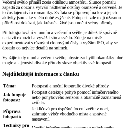
Večerní světlo přináší zcela odlišnou atmosféru. Slunce pomalu
zapadá za obzor a vytváří nádherné odstíny oranžové a červené. Je
to čas tajemství a romantiky. Zvířata se připravují na lov a jejich
aktivity jsou také v této době zvýšené. Fotopasti zde mají úžasnou
příležitost dokázat, jak krásné a živé jsou noční scény přírody.
Při fotografování v ranním a večerním světle je důležité správně
nastavit expozici a vyvážit stín a světlo. Zde je na místě
experimentovat s různými clonovými čísly a vyšším ISO, aby se
dostalo co nejvíce detailů na snímek.
Využijte tedy ranní a večerní světlo, abyste zachytili okamžiky plné
magie a tajemství divoké přírody skrze objektiv své fotopasti.
Nejdůležitější informace z článku
Téma:
Fotopasti a noční fotografie divoké přírody
Fotopast detekuje pohyb pomocí infračerveného
Jak funguje
nebo pohybového senzoru a okamžitě zaznamená
fotopast:
zvířata.
Je klíčová pro úspěšné focení zvěře v noci,
Příprava
zahrnuje výběr vhodného místa a správné
fotopasti:
nastavení.
Techniky pro
Využití infračerveného senzoru a pohybového