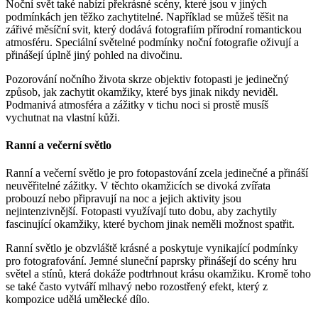
Noční svět také nabízí překrásné scény, které jsou v jiných
podmínkách jen těžko zachytitelné. Například se můžeš těšit na
zářivé měsíční svit, který dodává fotografiím přírodní romantickou
atmosféru. Speciální světelné podmínky noční fotografie oživují a
přinášejí úplně jiný pohled na divočinu.
Pozorování nočního života skrze objektiv fotopasti je jedinečný
způsob, jak zachytit okamžiky, které bys jinak nikdy neviděl.
Podmanivá atmosféra a zážitky v tichu noci si prostě musíš
vychutnat na vlastní kůži.
Ranní a večerní světlo
Ranní a večerní světlo je pro fotopastování zcela jedinečné a přináší
neuvěřitelné zážitky. V těchto okamžicích se divoká zvířata
probouzí nebo připravují na noc a jejich aktivity jsou
nejintenzivnější. Fotopasti využívají tuto dobu, aby zachytily
fascinující okamžiky, které bychom jinak neměli možnost spatřit.
Ranní světlo je obzvláště krásné a poskytuje vynikající podmínky
pro fotografování. Jemné sluneční paprsky přinášejí do scény hru
světel a stínů, která dokáže podtrhnout krásu okamžiku. Kromě toho
se také často vytváří mlhavý nebo rozostřený efekt, který z
kompozice udělá umělecké dílo.