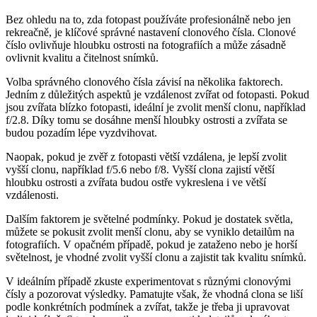
Bez ohledu na to, zda fotopast používáte profesionálně nebo jen
rekreačně, je klíčové správné nastavení clonového čísla. Clonové
číslo ovlivňuje hloubku ostrosti na fotografiích a může zásadně
ovlivnit kvalitu a čitelnost snímků.
Volba správného clonového čísla závisí na několika faktorech.
Jedním z důležitých aspektů je vzdálenost zvířat od fotopasti. Pokud
jsou zvířata blízko fotopasti, ideální je zvolit menší clonu, například
f/2.8. Díky tomu se dosáhne menší hloubky ostrosti a zvířata se
budou pozadím lépe vyzdvihovat.
Naopak, pokud je zvěř z fotopasti větší vzdálena, je lepší zvolit
vyšší clonu, například f/5.6 nebo f/8. Vyšší clona zajistí větší
hloubku ostrosti a zvířata budou ostře vykreslena i ve větší
vzdálenosti.
Dalším faktorem je světelné podmínky. Pokud je dostatek světla,
můžete se pokusit zvolit menší clonu, aby se vyniklo detailům na
fotografiích. V opačném případě, pokud je zataženo nebo je horší
světelnost, je vhodné zvolit vyšší clonu a zajistit tak kvalitu snímků.
V ideálním případě zkuste experimentovat s různými clonovými
čísly a pozorovat výsledky. Pamatujte však, že vhodná clona se liší
podle konkrétních podmínek a zvířat, takže je třeba ji upravovat