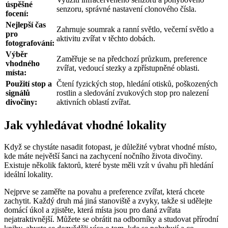
úspěšné
senzoru, správné nastavení clonového čísla.
focení:
Nejlepší čas
Zahrnuje soumrak a ranní světlo, večerní světlo a
pro
aktivitu zvířat v těchto dobách.
fotografování:
Výběr
Zaměřuje se na předchozí průzkum, preference
vhodného
zvířat, vedoucí stezky a zpřístupněné oblasti.
místa:
Použití stop a
Čtení fyzických stop, hledání otisků, poškozených
signálů
rostlin a sledování zvukových stop pro nalezení
divočiny:
aktivních oblastí zvířat.
Jak vyhledávat vhodné lokality
Když se chystáte nasadit fotopast, je důležité vybrat vhodné místo,
kde máte největší šanci na zachycení nočního života divočiny.
Existuje několik faktorů, které byste měli vzít v úvahu při hledání
ideální lokality.
Nejprve se zaměřte na povahu a preference zvířat, která chcete
zachytit. Každý druh má jiná stanoviště a zvyky, takže si udělejte
domácí úkol a zjistěte, která místa jsou pro daná zvířata
nejatraktivnější. Můžete se obrátit na odborníky a studovat přírodní