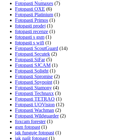
Fotopasti Numaxes
(7)
Fotopasti OXE
(6)
Fotopasti Platinium
(1)
Fotopasti Primos
(1)
fotopasti prodej
(1)
fotopasti recenze
(1)
fotopasti s gsm
(1)
fotopasti s wifi
(1)
Fotopasti ScoutGuard
(14)
Fotopasti Secutek
(2)
Fotopasti SiFar
(5)
Fotopasti SJCAM
(1)
Fotopasti Solight
(1)
Fotopasti Spromise
(2)
Fotopasti Spypoint
(1)
Fotopasti Stamony
(4)
Fotopasti Technaxx
(3)
Fotopasti TETRAO
(1)
Fotopasti UOVision
(12)
Fotopasti Wachman
(2)
Fotopasti Wildguarder
(2)
foxcam forester
(1)
gsm fotopast
(1)
jak funguje fotopast
(1)
jak najít fotopast
(1)