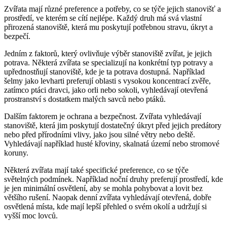
Zvířata mají různé preference a potřeby, co se týče jejich stanovišť a
prostředí, ve kterém se cítí nejlépe. Každý druh má svá vlastní
přirozená stanoviště, která mu poskytují potřebnou stravu, úkryt a
bezpečí.
Jedním z faktorů, který ovlivňuje výběr stanoviště zvířat, je jejich
potrava. Některá zvířata se specializují na konkrétní typ potravy a
upřednostňují stanoviště, kde je ta potrava dostupná. Například
šelmy jako levharti preferují oblasti s vysokou koncentrací zvěře,
zatímco ptáci dravci, jako orli nebo sokoli, vyhledávají otevřená
prostranství s dostatkem malých savců nebo ptáků.
Dalším faktorem je ochrana a bezpečnost. Zvířata vyhledávají
stanoviště, která jim poskytují dostatečný úkryt před jejich predátory
nebo před přírodními vlivy, jako jsou silné větry nebo deště.
Vyhledávají například husté křoviny, skalnatá území nebo stromové
koruny.
Některá zvířata mají také specifické preference, co se týče
světelných podmínek. Například noční druhy preferují prostředí, kde
je jen minimální osvětlení, aby se mohla pohybovat a lovit bez
většího rušení. Naopak denní zvířata vyhledávají otevřená, dobře
osvětlená místa, kde mají lepší přehled o svém okolí a udržují si
vyšší moc lovců.