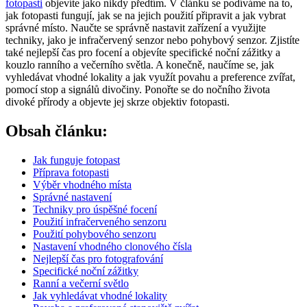
fotopasti
objevíte jako nikdy předtím. V článku se podíváme na to,
jak fotopasti fungují, jak se na jejich použití připravit a jak vybrat
správné místo. Naučte se správně nastavit zařízení a využijte
techniky, jako je infračervený senzor nebo pohybový senzor. Zjistíte
také nejlepší čas pro focení a objevíte specifické noční zážitky a
kouzlo ranního a večerního světla. A konečně, naučíme se, jak
vyhledávat vhodné lokality a jak využít povahu a preference zvířat,
pomocí stop a signálů divočiny. Ponořte se do nočního života
divoké přírody a objevte jej skrze objektiv fotopasti.
Obsah článku:
Jak funguje
fotopast
Příprava fotopasti
Výběr vhodného místa
Správné nastavení
Techniky pro úspěšné focení
Použití infračerveného senzoru
Použití pohybového senzoru
Nastavení vhodného clonového čísla
Nejlepší čas pro fotografování
Specifické noční zážitky
Ranní a večerní světlo
Jak vyhledávat vhodné lokality