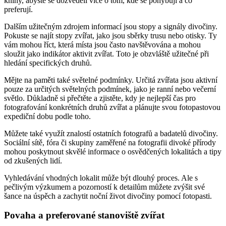
knihy, abyste se dozvěděli více o tom, kde se pohybují a co
preferují.
Dalším užitečným zdrojem informací jsou stopy a signály divočiny.
Pokuste se najít stopy zvířat, jako jsou sběrky trusu nebo otisky. Ty
vám mohou říct, která místa jsou často navštěvována a mohou
sloužit jako indikátor aktivit zvířat. Toto je obzvláště užitečné při
hledání specifických druhů.
Mějte na paměti také světelné podmínky. Určitá zvířata jsou aktivní
pouze za určitých světelných podmínek, jako je ranní nebo večerní
světlo. Důkladně si přečtěte a zjistěte, kdy je nejlepší čas pro
fotografování konkrétních druhů zvířat a plánujte svou fotopastovou
expediční dobu podle toho.
Můžete také využít znalostí ostatních fotografů a badatelů divočiny.
Sociální sítě, fóra či skupiny zaměřené na fotografii divoké přírody
mohou poskytnout skvělé informace o osvědčených lokalitách a tipy
od zkušených lidí.
Vyhledávání vhodných lokalit může být dlouhý proces. Ale s
pečlivým výzkumem a pozorností k detailům můžete zvýšit své
šance na úspěch a zachytit noční život divočiny pomocí fotopasti.
Povaha a preferované stanoviště zvířat