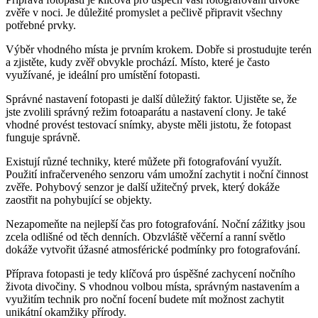
zvěře v noci. Je důležité promyslet a pečlivě připravit všechny
potřebné prvky.
Výběr vhodného místa je prvním krokem. Dobře si prostudujte terén
a zjistěte, kudy zvěř obvykle prochází. Místo, které je často
využívané, je ideální pro umístění fotopasti.
Správné nastavení fotopasti je další důležitý faktor. Ujistěte se, že
jste zvolili správný režim fotoaparátu a nastavení clony. Je také
vhodné provést testovací snímky, abyste měli jistotu, že fotopast
funguje správně.
Existují různé techniky, které můžete při fotografování využít.
Použití infračerveného senzoru vám umožní zachytit i noční činnost
zvěře. Pohybový senzor je další užitečný prvek, který dokáže
zaostřit na pohybující se objekty.
Nezapomeňte na nejlepší čas pro fotografování. Noční zážitky jsou
zcela odlišné od těch denních. Obzvláště věčerní a ranní světlo
dokáže vytvořit úžasné atmosférické podmínky pro fotografování.
Příprava fotopasti je tedy klíčová pro úspěšné zachycení nočního
života divočiny. S vhodnou volbou místa, správným nastavením a
využitím technik pro noční focení budete mít možnost zachytit
unikátní okamžiky přírody.