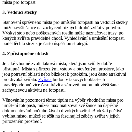
místa pro fotopast.
3. Vedoucí stezky
Stanovení správného místa pro umístění fotopasti na vedoucí stezky
může zvýšit šance na zachycení různých druhů zvířat v pohybu.
Výskyt stop nebo poškozených rostlin může naznačovat trasy, po
kterých zvířata pravidelně chodí. Vyhledávání a umístění fotopasti
podél těchto stezek je často úspěšnou strategií.
4. Zpřístupněné oblasti
Je také vhodné zvolit taková místa, která jsou zvířaty dobře
přístupná. Místa s přirozenými vstupy a otevřenými prostory, jako
jsou potravní oblasti nebo blízkost k potokům, jsou často atraktivní
pro divoká zvířata.
Zvířata
budou v takových oblastech
pravděpodobně více času trávit a zároveň budou mít větší šanci
zachytit svou aktivitu na fotopasti.
Věnováním pozornosti těmto tipům na výběr vhodného místa pro
umístění fotopasti, můžeš maximalizovat své šance na úspěšné
dokumentování nočního života divokých zvířat. Budeš-li pečlivě
vybírat místo, můžeš se těšit na fascinující záběry zvířat v jejich
přirozeném prostředí.