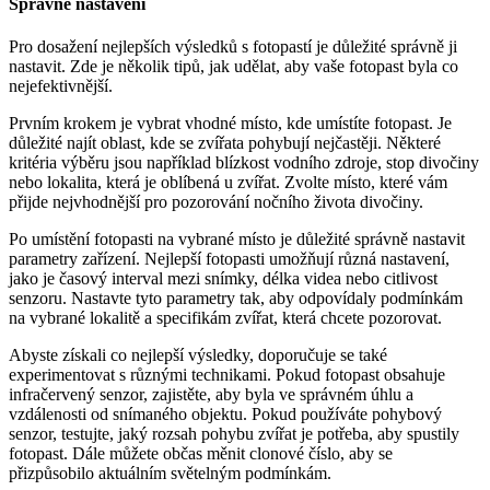
Správné nastavení
Pro dosažení nejlepších výsledků s fotopastí je důležité správně ji
nastavit. Zde je několik tipů, jak udělat, aby vaše fotopast byla co
nejefektivnější.
Prvním krokem je vybrat vhodné místo, kde umístíte fotopast. Je
důležité najít oblast, kde se zvířata pohybují nejčastěji. Některé
kritéria výběru jsou například blízkost vodního zdroje, stop divočiny
nebo lokalita, která je oblíbená u zvířat. Zvolte místo, které vám
přijde nejvhodnější pro pozorování nočního života divočiny.
Po umístění fotopasti na vybrané místo je důležité správně nastavit
parametry zařízení. Nejlepší fotopasti umožňují různá nastavení,
jako je časový interval mezi snímky, délka videa nebo citlivost
senzoru. Nastavte tyto parametry tak, aby odpovídaly podmínkám
na vybrané lokalitě a specifikám zvířat, která chcete pozorovat.
Abyste získali co nejlepší výsledky, doporučuje se také
experimentovat s různými technikami. Pokud fotopast obsahuje
infračervený senzor, zajistěte, aby byla ve správném úhlu a
vzdálenosti od snímaného objektu. Pokud používáte pohybový
senzor, testujte, jaký rozsah pohybu zvířat je potřeba, aby spustily
fotopast. Dále můžete občas měnit clonové číslo, aby se
přizpůsobilo aktuálním světelným podmínkám.