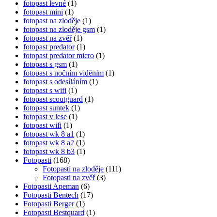
fotopast levné
(1)
fotopast mini
(1)
fotopast na zloděje
(1)
fotopast na zloděje gsm
(1)
fotopast na zvěř
(1)
fotopast predator
(1)
fotopast predator micro
(1)
fotopast s gsm
(1)
fotopast s nočním viděním
(1)
fotopast s odesíláním
(1)
fotopast s wifi
(1)
fotopast scoutguard
(1)
fotopast suntek
(1)
fotopast v lese
(1)
fotopast wifi
(1)
fotopast wk 8 a1
(1)
fotopast wk 8 a2
(1)
fotopast wk 8 b3
(1)
Fotopasti
(168)
Fotopasti na zloděje
(111)
Fotopasti na zvěř
(3)
Fotopasti Apeman
(6)
Fotopasti Bentech
(17)
Fotopasti Berger
(1)
Fotopasti Bestquard
(1)