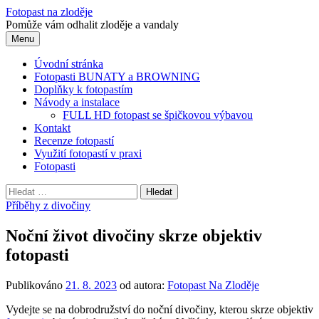
Přejít
Fotopast na zloděje
k
Pomůže vám odhalit zloděje a vandaly
obsahu
Menu
webu
Úvodní stránka
Fotopasti BUNATY a BROWNING
Doplňky k fotopastím
Návody a instalace
FULL HD fotopast se špičkovou výbavou
Kontakt
Recenze fotopastí
Využití fotopastí v praxi
Fotopasti
Vyhledávání
Příběhy z divočiny
Noční život divočiny skrze objektiv
fotopasti
Publikováno
21. 8. 2023
od autora:
Fotopast Na Zloděje
Vydejte se na dobrodružství do noční divočiny, kterou skrze objektiv