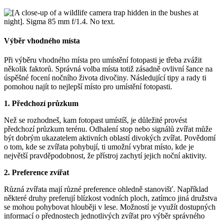
Výběr vhodného místa
Při výběru vhodného místa pro umístění fotopasti je třeba zvážit
několik faktorů. Správná volba místa totiž zásadně ovlivní šance na
úspěšné focení nočního života divočiny. Následující tipy a rady ti
pomohou najít to nejlepší místo pro umístění fotopasti.
1. Předchozí průzkum
Než se rozhodneš, kam fotopast umístíš, je důležité provést
předchozí průzkum terénu. Odhalení stop nebo signálů zvířat může
být dobrým ukazatelem aktivních oblastí divokých zvířat. Povědomí
o tom, kde se zvířata pohybují, ti umožní vybrat místo, kde je
největší pravděpodobnost, že přístroj zachytí jejich noční aktivity.
2. Preference zvířat
Různá zvířata mají různé preference ohledně stanovišť. Například
některé druhy preferují blízkost vodních ploch, zatímco jiná družstva
se mohou pohybovat hlouběji v lese. Možností je využít dostupných
informací o přednostech jednotlivých zvířat pro výběr správného