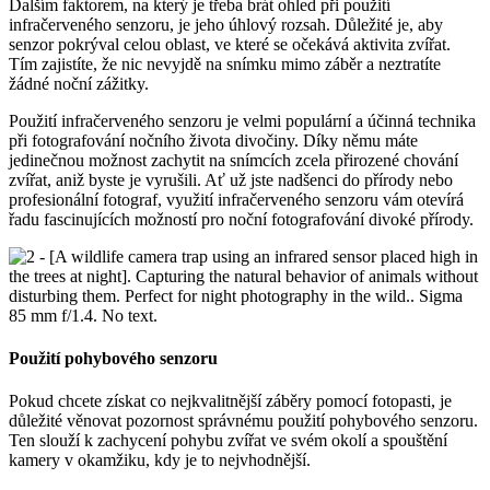
Dalším faktorem, na který je třeba brát ohled při použití
infračerveného senzoru, je jeho úhlový rozsah. Důležité je, aby
senzor pokrýval celou oblast, ve které se očekává aktivita zvířat.
Tím zajistíte, že nic nevyjdě na snímku mimo záběr a neztratíte
žádné noční zážitky.
Použití infračerveného senzoru je velmi populární a účinná technika
při fotografování nočního života divočiny. Díky němu máte
jedinečnou možnost zachytit na snímcích zcela přirozené chování
zvířat, aniž byste je vyrušili. Ať už jste nadšenci do přírody nebo
profesionální fotograf, využití infračerveného senzoru vám otevírá
řadu fascinujících možností pro noční fotografování divoké přírody.
Použití pohybového senzoru
Pokud chcete získat co nejkvalitnější záběry pomocí fotopasti, je
důležité věnovat pozornost správnému použití pohybového senzoru.
Ten slouží k zachycení pohybu zvířat ve svém okolí a spouštění
kamery v okamžiku, kdy je to nejvhodnější.