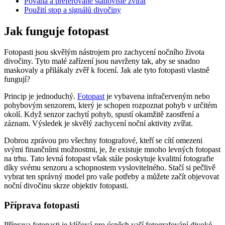
Povaha a preferované stanoviště zvířat
Použití stop a signálů divočiny
Jak funguje fotopast
Fotopasti jsou skvělým nástrojem pro zachycení nočního života
divočiny. Tyto malé zařízení jsou navrženy tak, aby se snadno
maskovaly a přilákaly zvěř k focení. Jak ale tyto fotopasti vlastně
fungují?
Princip je jednoduchý.
Fotopast
je vybavena infračerveným nebo
pohybovým senzorem, který je schopen rozpoznat pohyb v určitém
okolí. Když senzor zachytí pohyb, spustí okamžitě zaostření a
záznam. Výsledek je skvělý zachycení noční aktivity zvířat.
Dobrou zprávou pro všechny fotografové, kteří se cítí omezeni
svými finančními možnostmi, je, že existuje mnoho levných fotopast
na trhu. Tato levná fotopast však stále poskytuje kvalitní fotografie
díky svému senzoru a schopnostem vyslovitelného. Stačí si pečlivě
vybrat ten správný model pro vaše potřeby a můžete začít objevovat
noční divočinu skrze objektiv fotopasti.
Příprava fotopasti
Příprava fotopasti je klíčová pro úspěch vaší fotografování divoké