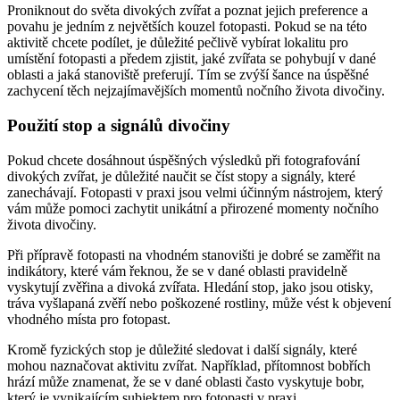
Proniknout do světa divokých zvířat a poznat jejich preference a
povahu je jedním z největších kouzel fotopasti. Pokud se na této
aktivitě chcete podílet, je důležité pečlivě vybírat lokalitu pro
umístění fotopasti a předem zjistit, jaké zvířata se pohybují v dané
oblasti a jaká stanoviště preferují. Tím se zvýší šance na úspěšné
zachycení těch nejzajímavějších momentů nočního života divočiny.
Použití stop a signálů divočiny
Pokud chcete dosáhnout úspěšných výsledků při fotografování
divokých zvířat, je důležité naučit se číst stopy a signály, které
zanechávají. Fotopasti v praxi jsou velmi účinným nástrojem, který
vám může pomoci zachytit unikátní a přirozené momenty nočního
života divočiny.
Při přípravě fotopasti na vhodném stanovišti je dobré se zaměřit na
indikátory, které vám řeknou, že se v dané oblasti pravidelně
vyskytují zvěřina a divoká zvířata. Hledání stop, jako jsou otisky,
tráva vyšlapaná zvěří nebo poškozené rostliny, může vést k objevení
vhodného místa pro fotopast.
Kromě fyzických stop je důležité sledovat i další signály, které
mohou naznačovat aktivitu zvířat. Například, přítomnost bobřích
hrází může znamenat, že se v dané oblasti často vyskytuje bobr,
který je vynikajícím subjektem pro fotopasti v praxi.