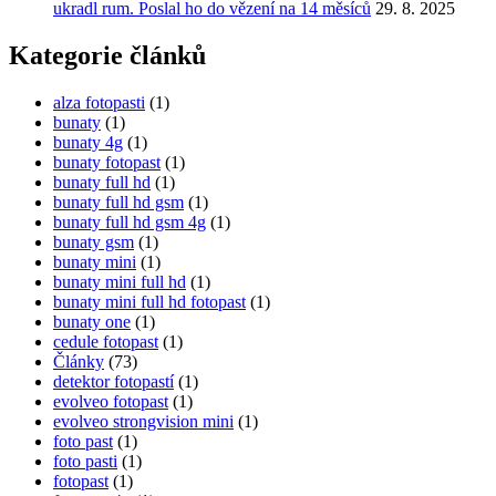
ukradl rum. Poslal ho do vězení na 14 měsíců
29. 8. 2025
Kategorie článků
alza fotopasti
(1)
bunaty
(1)
bunaty 4g
(1)
bunaty fotopast
(1)
bunaty full hd
(1)
bunaty full hd gsm
(1)
bunaty full hd gsm 4g
(1)
bunaty gsm
(1)
bunaty mini
(1)
bunaty mini full hd
(1)
bunaty mini full hd fotopast
(1)
bunaty one
(1)
cedule fotopast
(1)
Články
(73)
detektor fotopastí
(1)
evolveo fotopast
(1)
evolveo strongvision mini
(1)
foto past
(1)
foto pasti
(1)
fotopast
(1)