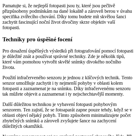
Pamatujte si, že nejlepší fotopasti jsou ty, které jsou pečlivě
přizpůsobeny podmínkám na dané lokalitě a zároveň berou v úvahu
specifika zvířecího chování. Díky tomu budete mít skvělou šanci
zachytit fascinující noční život divočiny skrze objektiv vaší
fotopasti.
Techniky pro úspěšné focení
Pro dosažení úspěšných výsledků při fotografování pomocí fotopasti
je důležité znát a používat správné techniky. Zde je několik tipů,
které vám pomohou vytvořit skvělé snímky divokého nočního
života.
Použití infračerveného senzoru je jednou z klíčových technik. Tento
senzor umožňuje zachytit i ty nejmenší pohyby v oblasti kolem
fotopasti a zaznamenat je na snímku. Díky infračervenému senzoru
tak můžete objevit a zaznamenat i ty nejschechtavější momenty.
Další důležitou technikou je vybavení fotopasti pohybovým
senzorem. Ten zajistí, že se fotoaparát zapne pouze tehdy, když se v
oblasti objeví nějaký pohyb. Tímto způsobem minimalizujete počet
zbytečných snímků a zároveň zvyšujete šance na zachycení
důležitých okamžiků.