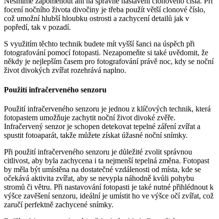
Nesmíme zapomenout ani na správné nastavení clonového čísla. Při
focení nočního života divočiny je třeba použít větší clonové číslo,
což umožní hlubší hloubku ostrosti a zachycení detailů jak v
popředí, tak v pozadí.
S využitím těchto technik budete mít vyšší šanci na úspěch při
fotografování pomocí fotopasti. Nezapomeňte si také uvědomit, že
někdy je nejlepším časem pro fotografování právě noc, kdy se noční
život divokých zvířat rozehrává naplno.
Použití infračerveného senzoru
Použití infračerveného senzoru je jednou z klíčových technik, která
fotopastem umožňuje zachytit noční život divoké zvěře.
Infračervený senzor je schopen detekovat tepelné záření zvířat a
spustit fotoaparát, takže můžete získat úžasné noční snímky.
Při použití infračerveného senzoru je důležité zvolit správnou
citlivost, aby byla zachycena i ta nejmenší tepelná změna. Fotopast
by měla být umístěna na dostatečné vzdálenosti od místa, kde se
očekává aktivita zvířat, aby se nevypla náhodně kvůli pohybu
stromů či větru. Při nastavování fotopasti je také nutné přihlédnout k
výšce zavěšení senzoru, ideální je umístit ho ve výšce očí zvířat, což
zaručí perfektně zachycené snímky.