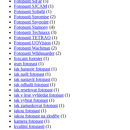
Fotopasti SiFar
(5)
Fotopasti SJCAM
(1)
Fotopasti Solight
(1)
Fotopasti Spromise
(2)
Fotopasti Spypoint
(1)
Fotopasti Stamony
(4)
Fotopasti Technaxx
(3)
Fotopasti TETRAO
(1)
Fotopasti UOVision
(12)
Fotopasti Wachman
(2)
Fotopasti Wildguarder
(2)
foxcam forester
(1)
gsm fotopast
(1)
jak funguje fotopast
(1)
jak najít fotopast
(1)
jak nastavit fotopast
(1)
jak odhalit fotopast
(1)
jak resetovat fotopast
(1)
jak v lese vyhledat fotopast
(1)
jak vybrat fotopast
(1)
jak zamaskovat fotopast
(1)
jakou fotopast
(1)
jakou fotopast na zloděje
(1)
kamera fotopast
(1)
kvalitní fotopasti
(1)