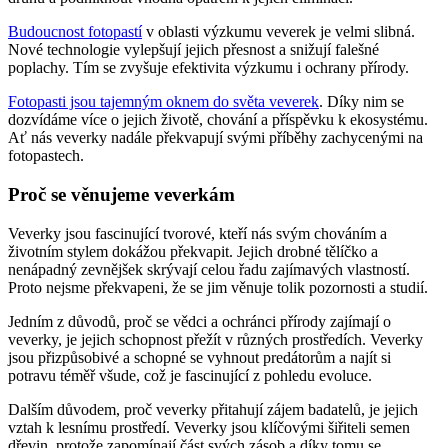
Budoucnost fotopastí
v oblasti výzkumu veverek je velmi slibná.
Nové technologie vylepšují jejich přesnost a snižují falešné
poplachy. Tím se zvyšuje efektivita výzkumu i ochrany přírody.
Fotopasti jsou tajemným oknem do světa veverek
. Díky nim se
dozvídáme více o jejich životě, chování a příspěvku k ekosystému.
Ať nás veverky nadále překvapují svými příběhy zachycenými na
fotopastech.
Proč se věnujeme veverkám
Veverky jsou fascinující tvorové, kteří nás svým chováním a
životním stylem dokážou překvapit. Jejich drobné tělíčko a
nenápadný zevnějšek skrývají celou řadu zajímavých vlastností.
Proto nejsme překvapeni, že se jim věnuje tolik pozornosti a studií.
Jedním z důvodů, proč se vědci a ochránci přírody zajímají o
veverky, je jejich schopnost přežít v různých prostředích. Veverky
jsou přizpůsobivé a schopné se vyhnout predátorům a najít si
potravu téměř všude, což je fascinující z pohledu evoluce.
Dalším důvodem, proč veverky přitahují zájem badatelů, je jejich
vztah k lesnímu prostředí. Veverky jsou klíčovými šiřiteli semen
dřevin, protože zapomínají část svých zásob a díky tomu se