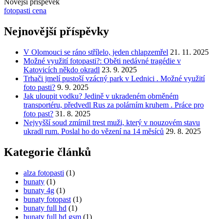
Novější příspěvek
fotopasti cena
Nejnovější příspěvky
V Olomouci se ráno střílelo, jeden chlapzemřel
21. 11. 2025
Možné využití fotopasti?: Oběti nedávné tragédie v
Katovicích někdo okradl
23. 9. 2025
Trhači jmelí pustoší vzácný park v Lednici . Možné využití
foto pasti?
9. 9. 2025
Jak uloupit vodku? Jedině v ukradeném obrněném
transportéru, předvedl Rus za polárním kruhem . Práce pro
foto past?
31. 8. 2025
Nejvyšší soud zmírnil trest muži, který v nouzovém stavu
ukradl rum. Poslal ho do vězení na 14 měsíců
29. 8. 2025
Kategorie článků
alza fotopasti
(1)
bunaty
(1)
bunaty 4g
(1)
bunaty fotopast
(1)
bunaty full hd
(1)
bunaty full hd gsm
(1)