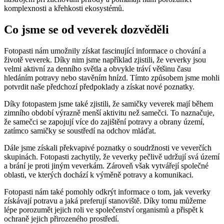
komplexnosti a křehkosti ekosystémů.
Co jsme se od veverek dozvěděli
Fotopasti nám umožnily získat fascinující informace o chování a
životě veverek. Díky nim jsme například zjistili, že veverky jsou
velmi aktivní za denního světla a obvykle tráví většinu času
hledáním potravy nebo stavěním hnízd. Tímto způsobem jsme mohli
potvrdit naše předchozí předpoklady a získat nové poznatky.
Díky fotopastem jsme také zjistili, že samičky veverek mají během
zimního období výrazně menší aktivitu než samečci. To naznačuje,
že samečci se zapojují více do zajištění potravy a obrany území,
zatímco samičky se soustředí na odchov mláďat.
Dále jsme získali překvapivé poznatky o soudržnosti ve veverčích
skupinách. Fotopasti zachytily, že veverky pečlivě udržují svá území
a brání je proti jiným veverkám. Zároveň však vytvářejí společné
oblasti, ve kterých dochází k výměně potravy a komunikaci.
Fotopasti nám také pomohly odkrýt informace o tom, jak veverky
získávají potravu a jaká preferují stanoviště. Díky tomu můžeme
lépe porozumět jejich roli ve společenství organismů a přispět k
ochraně jejich přirozeného prostředí.