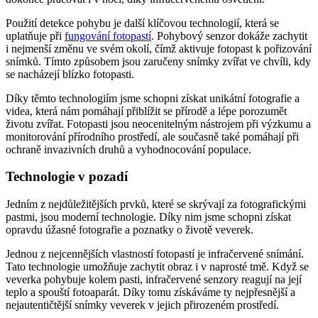
Použití detekce pohybu je další klíčovou technologií, která se
uplatňuje při
fungování fotopastí
. Pohybový senzor dokáže zachytit
i nejmenší změnu ve svém okolí, čímž aktivuje fotopast k pořizování
snímků. Tímto způsobem jsou zaručeny snímky zvířat ve chvíli, kdy
se nacházejí blízko fotopasti.
Díky těmto technologiím jsme schopni získat unikátní fotografie a
videa, která nám pomáhají přiblížit se přírodě a lépe porozumět
životu zvířat. Fotopasti jsou neocenitelným nástrojem při výzkumu a
monitorování přírodního prostředí, ale současně také pomáhají při
ochraně invazivních druhů a vyhodnocování populace.
Technologie v pozadí
Jedním z nejdůležitějších prvků, které se skrývají za fotografickými
pastmi, jsou moderní technologie. Díky nim jsme schopni získat
opravdu úžasné fotografie a poznatky o životě veverek.
Jednou z nejcennějších vlastností fotopastí je infračervené snímání.
Tato technologie umožňuje zachytit obraz i v naprosté tmě. Když se
veverka pohybuje kolem pasti, infračervené senzory reagují na její
teplo a spouští fotoaparát. Díky tomu získáváme ty nejpřesnější a
nejautentičtější snímky veverek v jejich přirozeném prostředí.