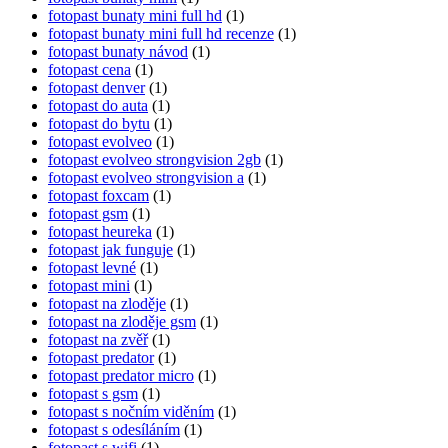
fotopast bunaty mini full hd
(1)
fotopast bunaty mini full hd recenze
(1)
fotopast bunaty návod
(1)
fotopast cena
(1)
fotopast denver
(1)
fotopast do auta
(1)
fotopast do bytu
(1)
fotopast evolveo
(1)
fotopast evolveo strongvision 2gb
(1)
fotopast evolveo strongvision a
(1)
fotopast foxcam
(1)
fotopast gsm
(1)
fotopast heureka
(1)
fotopast jak funguje
(1)
fotopast levné
(1)
fotopast mini
(1)
fotopast na zloděje
(1)
fotopast na zloděje gsm
(1)
fotopast na zvěř
(1)
fotopast predator
(1)
fotopast predator micro
(1)
fotopast s gsm
(1)
fotopast s nočním viděním
(1)
fotopast s odesíláním
(1)
fotopast s wifi
(1)