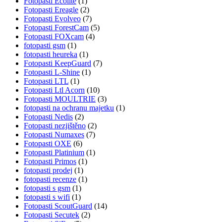
Fotopasti Ecolite
(1)
Fotopasti Ereagle
(2)
Fotopasti Evolveo
(7)
Fotopasti ForestCam
(5)
Fotopasti FOXcam
(4)
fotopasti gsm
(1)
fotopasti heureka
(1)
Fotopasti KeepGuard
(7)
Fotopasti L-Shine
(1)
Fotopasti LTL
(1)
Fotopasti Ltl Acorn
(10)
Fotopasti MOULTRIE
(3)
fotopasti na ochranu majetku
(1)
Fotopasti Nedis
(2)
Fotopasti nezjištěno
(2)
Fotopasti Numaxes
(7)
Fotopasti OXE
(6)
Fotopasti Platinium
(1)
Fotopasti Primos
(1)
fotopasti prodej
(1)
fotopasti recenze
(1)
fotopasti s gsm
(1)
fotopasti s wifi
(1)
Fotopasti ScoutGuard
(14)
Fotopasti Secutek
(2)