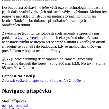
Do budoucna očekáváme ještě větší rozvoj technologie fotopastí a
jejich další využití v různých oblastech vědy a výzkumu. Mohou být
přínosné například při sledování migrace zvířat, monitorování
lesních škůdců nebo dokonce při odhalování vzácných a
ohrožených druhů.
Závěrem lze tedy říci, že fotopasti zcela změnily a zpřesnily náš
pohled na
život veverek
a přírodních ekosystémů obecně. Jsou
nepostradatelným nástrojem při ochraně a studiu živočišných druhů
a nadějně se vyvíjejí i do budoucna, kdy se mohou stát klíčovým
prostředkem v boji za ochranu přírody.
Fotopast Na Zloděje
Zobrazit veškeré příspěvky od Fotopast Na Zloděje →
Navigace příspěvku
Starší příspěvek
nejlepší fotopasti