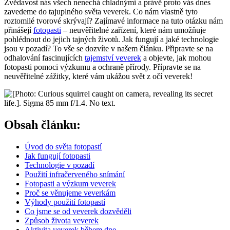
Zvědavost nás všech nenechá chladnými a právě proto vás dnes
zavedeme do tajuplného světa veverek. Co nám vlastně tyto
roztomilé tvorové skrývají? Zajímavé informace na tuto otázku nám
přinášejí
fotopasti
– neuvěřitelné zařízení, které nám umožňuje
pohlédnout do jejich tajných životů. Jak fungují a jaké technologie
jsou v pozadí? To vše se dozvíte v našem článku. Připravte se na
odhalování fascinujících
tajemství veverek
a objevte, jak mohou
fotopasti pomoci výzkumu a ochraně přírody. Přípravte se na
neuvěřitelné zážitky, které vám ukážou svět z očí veverek!
Obsah článku:
Úvod do světa fotopastí
Jak fungují fotopasti
Technologie v pozadí
Použití infračerveného snímání
Fotopasti a výzkum veverek
Proč se věnujeme veverkám
Výhody použití fotopastí
Co jsme se od veverek dozvěděli
Způsob života veverek
Aktivita veverek během dne