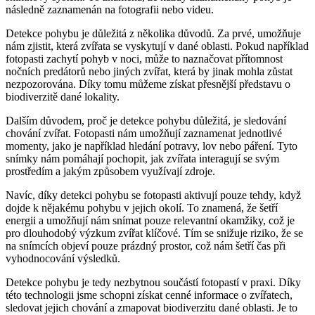
následně zaznamenán na fotografii nebo videu.
Detekce pohybu je důležitá z několika důvodů. Za prvé, umožňuje
nám zjistit, která zvířata se vyskytují v dané oblasti. Pokud například
fotopasti zachytí pohyb v noci, může to naznačovat přítomnost
nočních predátorů nebo jiných zvířat, která by jinak mohla zůstat
nezpozorována. Díky tomu můžeme získat přesnější představu o
biodiverzitě dané lokality.
Dalším důvodem, proč je detekce pohybu důležitá, je sledování
chování zvířat. Fotopasti nám umožňují zaznamenat jednotlivé
momenty, jako je například hledání potravy, lov nebo páření. Tyto
snímky nám pomáhají pochopit, jak zvířata interagují se svým
prostředím a jakým způsobem využívají zdroje.
Navíc, díky detekci pohybu se fotopasti aktivují pouze tehdy, když
dojde k nějakému pohybu v jejich okolí. To znamená, že šetří
energii a umožňují nám snímat pouze relevantní okamžiky, což je
pro dlouhodobý výzkum zvířat klíčové. Tím se snižuje riziko, že se
na snímcích objeví pouze prázdný prostor, což nám šetří čas při
vyhodnocování výsledků.
Detekce pohybu je tedy nezbytnou součástí fotopastí v praxi. Díky
této technologii jsme schopni získat cenné informace o zvířatech,
sledovat jejich chování a zmapovat biodiverzitu dané oblasti. Je to