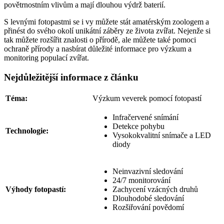
povětrnostním vlivům a mají dlouhou výdrž baterií.
S levnými fotopastmi se i vy můžete stát amatérským zoologem a
přinést do svého okolí unikátní záběry ze života zvířat. Nejenže si
tak můžete rozšířit znalosti o přírodě, ale můžete také pomoci
ochraně přírody a nasbírat důležité informace pro výzkum a
monitoring populací zvířat.
Nejdůležitější informace z článku
Téma:
Výzkum veverek pomocí fotopastí
Infračervené snímání
Detekce pohybu
Technologie:
Vysokokvalitní snímače a LED
diody
Neinvazivní sledování
24/7 monitorování
Výhody fotopastí:
Zachycení vzácných druhů
Dlouhodobé sledování
Rozšiřování povědomí