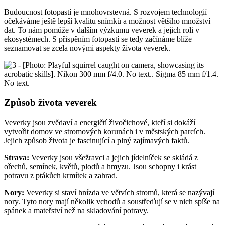
Budoucnost fotopastí je mnohovrstevná. S rozvojem technologií
očekáváme ještě lepší kvalitu snímků a možnost většího množství
dat. To nám pomůže v dalším výzkumu veverek a jejich roli v
ekosystémech. S přispěním fotopastí se tedy začínáme blíže
seznamovat se zcela novými aspekty života veverek.
Způsob života veverek
Veverky jsou zvědaví a energičtí živočichové, kteří si dokáží
vytvořit domov ve stromových korunách i v městských parcích.
Jejich způsob života je fascinující a plný zajímavých faktů.
Strava:
Veverky jsou všežravci a jejich jídelníček se skládá z
ořechů, semínek, květů, plodů a hmyzu. Jsou schopny i krást
potravu z ptákůch krmítek a zahrad.
Nory:
Veverky si staví hnízda ve větvích stromů, která se nazývají
nory. Tyto nory mají několik vchodů a soustřeďují se v nich spíše na
spánek a mateřství než na skladování potravy.