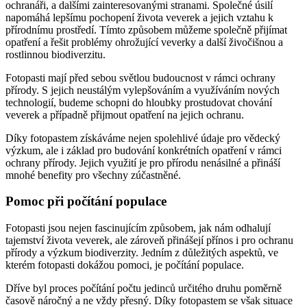
ochranáři, a dalšími zainteresovanými stranami. Společné úsilí
napomáhá lepšímu pochopení života veverek a jejich vztahu k
přírodnímu prostředí. Tímto způsobem můžeme společně přijímat
opatření a řešit problémy ohrožující veverky a další živočišnou a
rostlinnou biodiverzitu.
Fotopasti mají před sebou světlou budoucnost v rámci ochrany
přírody. S jejich neustálým vylepšováním a využíváním nových
technologií, budeme schopni do hloubky prostudovat chování
veverek a případně přijmout opatření na jejich ochranu.
Díky fotopastem získáváme nejen spolehlivé údaje pro vědecký
výzkum, ale i základ pro budování konkrétních opatření v rámci
ochrany přírody. Jejich využití je pro přírodu nenásilné a přináší
mnohé benefity pro všechny zúčastněné.
Pomoc při počítání populace
Fotopasti jsou nejen fascinujícím způsobem, jak nám odhalují
tajemství života veverek, ale zároveň přinášejí přínos i pro ochranu
přírody a výzkum biodiverzity. Jedním z důležitých aspektů, ve
kterém fotopasti dokážou pomoci, je počítání populace.
Dříve byl proces počítání počtu jedinců určitého druhu poměrně
časově náročný a ne vždy přesný. Díky fotopastem se však situace