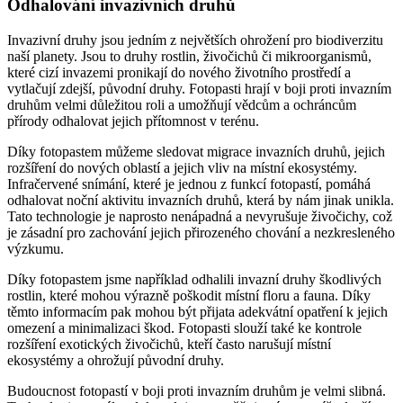
Odhalování invazivních druhů
Invazivní druhy jsou jedním z největších ohrožení pro biodiverzitu
naší planety. Jsou to druhy rostlin, živočichů či mikroorganismů,
které cizí invazemi pronikají do nového životního prostředí a
vytlačují zdejší, původní druhy. Fotopasti hrají v boji proti invazním
druhům velmi důležitou roli a umožňují vědcům a ochráncům
přírody odhalovat jejich přítomnost v terénu.
Díky fotopastem můžeme sledovat migrace invazních druhů, jejich
rozšíření do nových oblastí a jejich vliv na místní ekosystémy.
Infračervené snímání, které je jednou z funkcí fotopastí, pomáhá
odhalovat noční aktivitu invazních druhů, která by nám jinak unikla.
Tato technologie je naprosto nenápadná a nevyrušuje živočichy, což
je zásadní pro zachování jejich přirozeného chování a nezkresleného
výzkumu.
Díky fotopastem jsme například odhalili invazní druhy škodlivých
rostlin, které mohou výrazně poškodit místní floru a fauna. Díky
těmto informacím pak mohou být přijata adekvátní opatření k jejich
omezení a minimalizaci škod. Fotopasti slouží také ke kontrole
rozšíření exotických živočichů, kteří často narušují místní
ekosystémy a ohrožují původní druhy.
Budoucnost fotopastí v boji proti invazním druhům je velmi slibná.