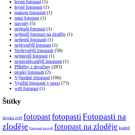
levná fotopast
(1)
levné fotopasti
(1)
maketa fotopasti
(1)
mini fotopast
(1)
navody
(5)
nejlepší fotopast
(1)
nejlepší fotopast na zloděje
(1)
nejlepší fotopasti
(1)
nejlevnější fotopast
(1)
Nejlevnější fotopasti
(59)
nejmenší fotopast
(1)
nejprodávanější fotopasti
(1)
Příběhy z divočiny
(283)
prodej fotopastí
(2)
Výhodné fotopasti
(106)
Využití fotopastí v praxi
(73)
wifi fotopast
(1)
Štítky
Fotopasti na
fotopasti
fotopast
divoká zvěř
zloděje
fotopast na zloděje
krádež
Fotopasti na zvěř