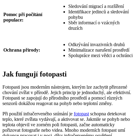
Sledování migrací a rozšíření
Identifikace jedinců a sledování
Pomoc při počítání
pohybu
populace:
Sběr informací o vzácných
druzích
Odkrývání invazivních druhů
Ochrana přírody:
Minimalizace narušení prostředí
Spolupráce mezi vědci a ochránci
Jak fungují fotopasti
Fotopasti jsou moderním nástrojem, kterým lze zachytit přirozené
chování zvířat v přírodě. Jejich princip je jednoduchý, ale efektivní.
Fotopasti se zapojují do přírodního prostředí a pomocí různých
senzorů dokážou reagovat na pohyb nebo teplotní změny.
Při použití infračerveného snímání je
fotopast
schopna detekovat
teplo, které zvířata vydávají, a aktivovat se. Jakmile se pohyb nebo
teplota objevil ve zorném poli fotopasti, začne automaticky
pořizovat fotografie nebo videa. Mnoho moderních fotopast umí
dokonce pracovat i v noci, díky infračervenému osvětlení.