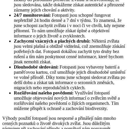
jsou sledována, takže dokážeme získat autentické a přirozené
záznamy jejich chování a aktivity.
24/7 monitorování:
Fotopasti jsou schopné fungovat
nepřetržitě 24 hodin denně a 7 dní v týdnu. To znamená, že
jsme schopni zachytit zvířata i v noci či ve chvíli, kdy nejsme
přítomni. To nám umožňuje získat úplné a objektivní
informace o jejich životě a zvyklostech.
Zachycení vzácných a plachých druhů:
Některá zvířata
jsou velmi plašná a obtížně viditelná, což znemožňuje získání
potřebných dat. Fotopasti dokážou zachytit tyto druhy bez
rušení a tím nám poskytnout cenné informace, které bychom
jinak nemohli získat.
Dlouhodobé sledování:
Fotopasti jsou vybaveny baterií a
paměťovou kartou, což umožňuje jejich dlouhodobé umístění
ve volné přírodě. Díky tomu jsme schopni sledovat zvířata po
delší dobu a získat tak informace o sezonních změnách,
migracích nebo reprodukčních cyklech.
Rozšiřování našeho povědomí:
Využívání fotopastí
umožňuje objevování nových informací o zvířecím světě a
rozšiřování našeho povědomí o žijících organismech. Tím
můžeme přispět k ochraně a zachování biodiverzity.
Výhody použití fotopastí jsou nesporné a přinášejí nám mnoho
cenných poznatků o životě divokých zvířat. Jsou důležitým
nástrojem při zachování přírody a pomáhají nám porozumět