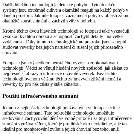
Další důležitou technologií je detekce pohybu. Tyto detekční
systémy jsou extrémně citlivé a okamžitě reagují na každý pohyb v
daném prostoru. Jakmile fotopast zaznamená pohyb v oblasti zájmu,
okamžitě spustí snímání a zachytí zvíře v pohybu.
Kromě těchto dvou hlavních technologií se fotopasti také vyznačují
vysokou kvalitou obrazu a schopností zachytit detaily i na velké
vzdálenosti. Díky tomuto technologickému pokroku jsme schopni
studovat veverky bez jejich narušení či rušení jejich přirozeného
chování.
Fotopasti jsou výsledkem neustálého vývoje a zdokonalování
technologií. Vědci se věnují hledání nových způsobů, jak získat co
nejpřesnější obrazy a informace o životě veverek. Bez těchto
technologií bychom většinu těchto zajímavých zjištění neměli a
veverky by pro nás zůstaly stále záhadou.
Použití infračerveného snímání
Jednou z nejlepších technologií používaných ve fotopastech je
infračervené snímání. Tato pokročilá technologie umožňuje
sledování a zachycování dění ve volné přírodě i za tmy. Infračervené
snímání využívá záření, které je pro lidské oko neviditelné, a je tak
ideální pro monitorování zvířat a jejich chování bez toho, aniž