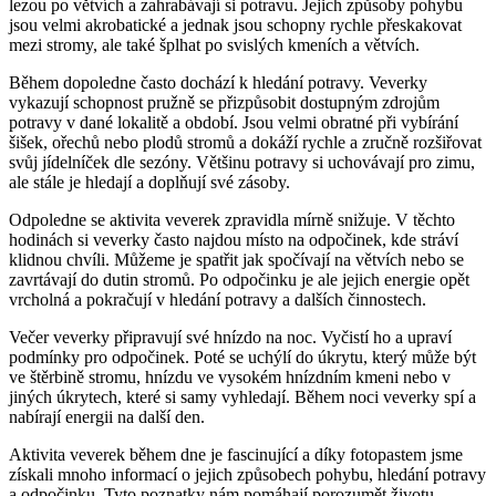
lezou po větvích a zahrabávají si potravu. Jejich způsoby pohybu
jsou velmi akrobatické a jednak jsou schopny rychle přeskakovat
mezi stromy, ale také šplhat po svislých kmeních a větvích.
Během dopoledne často dochází k hledání potravy. Veverky
vykazují schopnost pružně se přizpůsobit dostupným zdrojům
potravy v dané lokalitě a období. Jsou velmi obratné při vybírání
šišek, ořechů nebo plodů stromů a dokáží rychle a zručně rozšiřovat
svůj jídelníček dle sezóny. Většinu potravy si uchovávají pro zimu,
ale stále je hledají a doplňují své zásoby.
Odpoledne se aktivita veverek zpravidla mírně snižuje. V těchto
hodinách si veverky často najdou místo na odpočinek, kde stráví
klidnou chvíli. Můžeme je spatřit jak spočívají na větvích nebo se
zavrtávají do dutin stromů. Po odpočinku je ale jejich energie opět
vrcholná a pokračují v hledání potravy a dalších činnostech.
Večer veverky připravují své hnízdo na noc. Vyčistí ho a upraví
podmínky pro odpočinek. Poté se uchýlí do úkrytu, který může být
ve štěrbině stromu, hnízdu ve vysokém hnízdním kmeni nebo v
jiných úkrytech, které si samy vyhledají. Během noci veverky spí a
nabírají energii na další den.
Aktivita veverek během dne je fascinující a díky fotopastem jsme
získali mnoho informací o jejich způsobech pohybu, hledání potravy
a odpočinku. Tyto poznatky nám pomáhají porozumět životu