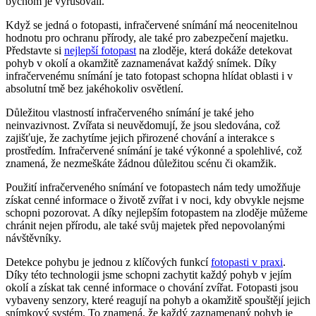
bychom je vyrušovali.
Když se jedná o fotopasti, infračervené snímání má neocenitelnou
hodnotu pro ochranu přírody, ale také pro zabezpečení majetku.
Představte si
nejlepší fotopast
na zloděje, která dokáže detekovat
pohyb v okolí a okamžitě zaznamenávat každý snímek. Díky
infračervenému snímání je tato fotopast schopna hlídat oblasti i v
absolutní tmě bez jakéhokoliv osvětlení.
Důležitou vlastností infračerveného snímání je také jeho
neinvazivnost. Zvířata si neuvědomují, že jsou sledována, což
zajišťuje, že zachytíme jejich přirozené chování a interakce s
prostředím. Infračervené snímání je také výkonné a spolehlivé, což
znamená, že nezmeškáte žádnou důležitou scénu či okamžik.
Použití infračerveného snímání ve fotopastech nám tedy umožňuje
získat cenné informace o životě zvířat i v noci, kdy obvykle nejsme
schopni pozorovat. A díky nejlepším fotopastem na zloděje můžeme
chránit nejen přírodu, ale také svůj majetek před nepovolanými
návštěvníky.
Detekce pohybu je jednou z klíčových funkcí
fotopasti v praxi
.
Díky této technologii jsme schopni zachytit každý pohyb v jejím
okolí a získat tak cenné informace o chování zvířat. Fotopasti jsou
vybaveny senzory, které reagují na pohyb a okamžitě spouštějí jejich
snímkový systém. To znamená, že každý zaznamenaný pohyb je