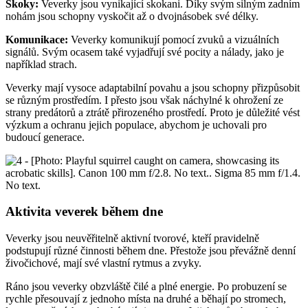
Skoky:
Veverky jsou vynikající skokani. Díky svým silným zadním
nohám jsou schopny vyskočit až o dvojnásobek své délky.
Komunikace:
Veverky komunikují pomocí zvuků a vizuálních
signálů. Svým ocasem také vyjadřují své pocity a nálady, jako je
například strach.
Veverky mají vysoce adaptabilní povahu a jsou schopny přizpůsobit
se různým prostředím. I přesto jsou však náchylné k ohrožení ze
strany predátorů a ztrátě přirozeného prostředí. Proto je důležité vést
výzkum a ochranu jejich populace, abychom je uchovali pro
budoucí generace.
Aktivita veverek během dne
Veverky jsou neuvěřitelně aktivní tvorové, kteří pravidelně
podstupují různé činnosti během dne. Přestože jsou převážně denní
živočichové, mají své vlastní rytmus a zvyky.
Ráno jsou veverky obzvláště čilé a plné energie. Po probuzení se
rychle přesouvají z jednoho místa na druhé a běhají po stromech,