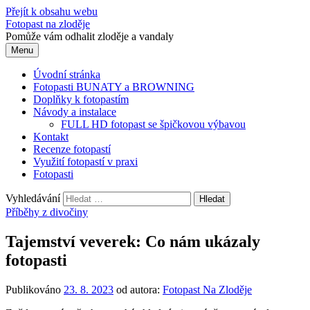
Přejít k obsahu webu
Fotopast na zloděje
Pomůže vám odhalit zloděje a vandaly
Menu
Úvodní stránka
Fotopasti BUNATY a BROWNING
Doplňky k fotopastím
Návody a instalace
FULL HD fotopast se špičkovou výbavou
Kontakt
Recenze fotopastí
Využití fotopastí v praxi
Fotopasti
Vyhledávání
Příběhy z divočiny
Tajemství veverek: Co nám ukázaly
fotopasti
Publikováno
23. 8. 2023
od autora:
Fotopast Na Zloděje