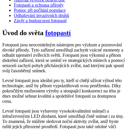
Fotopasti a ochrana přírody
Pomoc při počítání populace
Odhalování invazivních druhů
Závěr a budoucnost fotopastí
Úvod do světa
fotopastí
Fotopasti jsou neocenitelným nástrojem pro výzkum a pozorování
divoké přírody. Tyto zařízení umožňují zachytit vzácné momenty a
odhalit tajemství zvířecích světů. Fotopasti jsou výkonná a přitom
diskrétní zařízení, která se umístí ve strategických místech a pomocí
senzorů zachytí pohyb přicházejících zvířat, nad kterými pak spustí
svůj časosběrný snímek.
Levné fotopasti jsou ideální pro ty, kteří si chtějí užívat výhod této
technologie, aniž by přitom vyprázdňovali svou peněženku. Díky
pokročilým možnostem výroby a stoupající konkurenci na trhu je
dnes možné sehnat kvalitní a spolehlivé fotopasti za dostupnou
cenu.
Levné fotopasti jsou vybaveny vysokokvalitními snímači a
infračervenými LED diodami, které umožňují čistě snímat i za tmy.
To znamená, že můžete sledovat noční aktivity zvířat, aniž byste
rušili jejich přirozené prostředí. Fotopasti jsou také odolné vůči