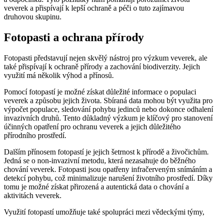
veverek a přispívají k lepší ochraně a péči o tuto zajímavou
druhovou skupinu.
Fotopasti a ochrana přírody
Fotopasti představují nejen skvělý nástroj pro výzkum veverek, ale
také přispívají k ochraně přírody a zachování biodiverzity. Jejich
využití má několik výhod a přínosů.
Pomocí fotopastí je možné získat důležité informace o populaci
veverek a způsobu jejich života. Sbíraná data mohou být využita pro
výpočet populace, sledování pohybu jedinců nebo dokonce odhalení
invazivních druhů. Tento důkladný výzkum je klíčový pro stanovení
účinných opatření pro ochranu veverek a jejich důležitého
přírodního prostředí.
Dalším přínosem fotopastí je jejich šetrnost k přírodě a živočichům.
Jedná se o non-invazivní metodu, která nezasahuje do běžného
chování veverek. Fotopasti jsou opatřeny infračerveným snímáním a
detekcí pohybu, což minimalizuje narušení životního prostředí. Díky
tomu je možné získat přirozená a autentická data o chování a
aktivitách veverek.
Využití fotopastí umožňuje také spolupráci mezi vědeckými týmy,