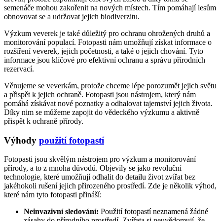
semenáče mohou zakořenit na nových místech. Tím pomáhají lesům
obnovovat se a udržovat jejich biodiverzitu.
Výzkum veverek je také důležitý pro ochranu ohrožených druhů a
monitorování populací. Fotopasti nám umožňují získat informace o
rozšíření veverek, jejich početnosti, a také o jejich chování. Tyto
informace jsou klíčové pro efektivní ochranu a správu přírodních
rezervací.
Věnujeme se veverkám, protože chceme lépe porozumět jejich světu
a přispět k jejich ochraně. Fotopasti jsou nástrojem, který nám
pomáhá získávat nové poznatky a odhalovat tajemství jejich života.
Díky nim se můžeme zapojit do vědeckého výzkumu a aktivně
přispět k ochraně přírody.
Výhody
použití fotopastí
Fotopasti jsou skvělým nástrojem pro výzkum a monitorování
přírody, a to z mnoha důvodů. Objevily se jako revoluční
technologie, které umožňují odhalit do detailu život zvířat bez
jakéhokoli rušení jejich přirozeného prostředí. Zde je několik výhod,
které nám tyto fotopasti přináší:
Neinvazivní sledování:
Použití fotopastí neznamená žádné
zásahy do přírodního prostředí. Zvířata si neuvědomují, že