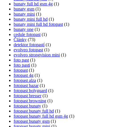
bunaty full hd gsm 4g
(1)
bunaty gsm
(1)
bunaty mini
(1)
bunaty mini full hd
(1)
bunaty mini full hd fotopast
(1)
bunaty one
(1)
cedule fotopast
(1)
Články
(73)
detektor fotopastí
(1)
evolveo fotopast
(1)
evolveo strongvision mini
(1)
foto past
(1)
foto pasti
(1)
fotopast
(1)
fotopast 4g
(1)
fotopast alza
(1)
fotopast bazar
(1)
fotopast bolyguard
(1)
fotopast bresser
(1)
fotopast browning
(1)
fotopast bunaty
(1)
fotopast bunaty full hd
(1)
fotopast bunaty full hd gsm 4g
(1)
fotopast bunaty gsm
(1)
fotopast bunaty mini
(1)