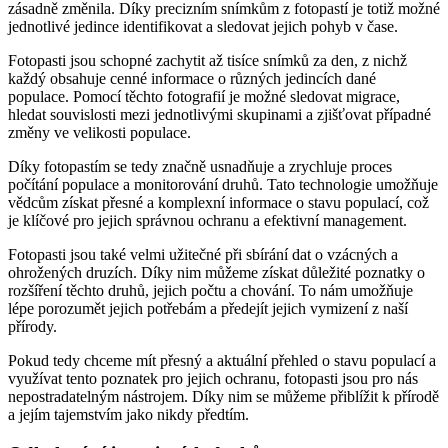
zásadně změnila. Díky precizním snímkům z fotopastí je totiž možné
jednotlivé jedince identifikovat a sledovat jejich pohyb v čase.
Fotopasti jsou schopné zachytit až tisíce snímků za den, z nichž
každý obsahuje cenné informace o různých jedincích dané
populace. Pomocí těchto fotografií je možné sledovat migrace,
hledat souvislosti mezi jednotlivými skupinami a zjišťovat případné
změny ve velikosti populace.
Díky fotopastím se tedy značně usnadňuje a zrychluje proces
počítání populace a monitorování druhů. Tato technologie umožňuje
vědcům získat přesné a komplexní informace o stavu populací, což
je klíčové pro jejich správnou ochranu a efektivní management.
Fotopasti jsou také velmi užitečné při sbírání dat o vzácných a
ohrožených druzích. Díky nim můžeme získat důležité poznatky o
rozšíření těchto druhů, jejich počtu a chování. To nám umožňuje
lépe porozumět jejich potřebám a předejít jejich vymizení z naší
přírody.
Pokud tedy chceme mít přesný a aktuální přehled o stavu populací a
využívat tento poznatek pro jejich ochranu, fotopasti jsou pro nás
nepostradatelným nástrojem. Díky nim se můžeme přiblížit k přírodě
a jejím tajemstvím jako nikdy předtím.