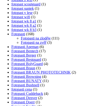
fotopast scoutguard
(1)
fotopast suntek
(1)
fotopast v lese
(1)
fotopast wifi
(1)
fotopast wk 8 a1
(1)
fotopast wk 8 a2
(1)
fotopast wk 8 b3
(1)
Fotopasti
(168)
Fotopasti na zloděje
(111)
Fotopasti na zvěř
(3)
Fotopasti Apeman
(6)
Fotopasti Bentech
(17)
Fotopasti Berger
(1)
Fotopasti Bestquard
(1)
Fotopasti BolyGuard
(4)
Fotopasti Braun
(1)
Fotopasti BRAUN PHOTOTECHNIK
(2)
Fotopasti Browning
(4)
Fotopasti BUNATY
(11)
Fotopasti Bushnell
(1)
fotopasti cena
(1)
Fotopasti Cuddeback
(4)
Fotopasti Denver
(2)
Fotopasti Doerr
(1)