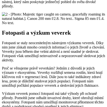
nástroj, který nám poskytuje jedinečný pohled do světa divoké
přírody.
Fotopasti a výzkum veverek
Fotopasti se staly neocenitelným nástrojem výzkumu veverek. Díky
nim jsme získali mnoho cenných informací o jejich životě a chování.
Veverky jsou během dne velmi aktivní a není snadné je sledovat.
Fotopasti však umožňují neinvazivně a nepozorovaně sledovat jejich
aktivity.
Proč se věnujeme právě veverkám? Jedním z důvodů je jejich
význam v ekosystému. Veverky rozšiřují semena rostlin, která hrají
klíčovou roli v regeneraci lesů. Dále jsou to také indikátory zdraví
lesa, proto je důležité studovat jejich populaci. Fotopasti nám
umožňují počítání populace veverek a sledování jejich fluktuace.
Výzkum veverek pomocí fotopastí má také výhody při ochraně
přírody. Pomohli jsme odhalit invazivní druhy, které ohrožují místní
ekosystémy. Fotopasti nám umožňují monitorovat přítomnost těchto
druhů a podniknout vhodná opatření k jejich eliminaci.