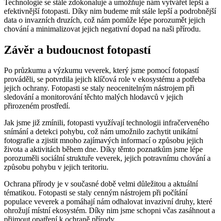
Technologie se stále zdokonaluje a umožňuje nám vytvářet lepší a
efektivnější fotopasti. Díky nim budeme mít stále lepší a podrobnější
data o invazních druzích, což nám pomůže lépe porozumět jejich
chování a minimalizovat jejich negativní dopad na naši přírodu.
Závěr a budoucnost fotopastí
Po průzkumu a výzkumu veverek, který jsme pomocí fotopastí
prováděli, se potvrdila jejich klíčová role v ekosystému a potřeba
jejich ochrany. Fotopasti se staly neocenitelným nástrojem při
sledování a monitorování těchto malých hlodavců v jejich
přirozeném prostředí.
Jak jsme již zmínili, fotopasti využívají technologii infračerveného
snímání a detekci pohybu, což nám umožnilo zachytit unikátní
fotografie a zjistit mnoho zajímavých informací o způsobu jejich
života a aktivitách během dne. Díky těmto poznatkům jsme lépe
porozuměli sociální struktuře veverek, jejich potravnímu chování a
způsobu pohybu v jejich teritoriu.
Ochrana přírody je v současné době velmi důležitou a aktuální
tématikou. Fotopasti se staly cenným nástrojem při počítání
populace veverek a pomáhají nám odhalovat invazivní druhy, které
ohrožují místní ekosystém. Díky nim jsme schopni včas zasáhnout a
přijmout opatření k ochraně přírody.