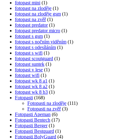
fotopast mini
(1)
fotopast na zloděje
(1)
fotopast na zloděje gsm
(1)
fotopast na zvěř
(1)
fotopast predator
(1)
fotopast predator micro
(1)
fotopast s gsm
(1)
fotopast s nočním viděním
(1)
fotopast s odesíláním
(1)
fotopast s wifi
(1)
fotopast scoutguard
(1)
fotopast suntek
(1)
fotopast v lese
(1)
fotopast wifi
(1)
fotopast wk 8 a1
(1)
fotopast wk 8 a2
(1)
fotopast wk 8 b3
(1)
Fotopasti
(168)
Fotopasti na zloděje
(111)
Fotopasti na zvěř
(3)
Fotopasti Apeman
(6)
Fotopasti Bentech
(17)
Fotopasti Berger
(1)
Fotopasti Bestquard
(1)
Fotopasti BolyGuard
(4)