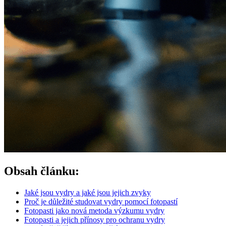
Obsah článku:
Jaké jsou vydry a jaké jsou jejich zvyky
Proč je důležité studovat vydry pomocí fotopastí
Fotopasti jako nová metoda výzkumu vydry
Fotopasti a jejich přínosy pro ochranu vydry