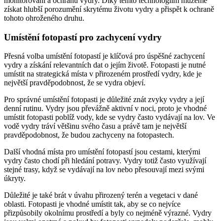
monitorování a ochranu vydry. Díky těmto technologiím můžeme
získat hlubší porozumění skrytému životu vydry a přispět k ochraně
tohoto ohroženého druhu.
Umístění fotopastí pro zachycení vydry
Přesná volba umístění fotopastí je klíčová pro úspěšné zachycení
vydry a získání relevantních dat o jejím životě. Fotopasti je nutné
umístit na strategická místa v přirozeném prostředí vydry, kde je
největší pravděpodobnost, že se vydra objeví.
Pro správné umístění fotopasti je důležité znát zvyky vydry a její
denní rutinu. Vydry jsou převážně aktivní v noci, proto je vhodné
umístit fotopasti poblíž vody, kde se vydry často vydávají na lov. Ve
vodě vydry tráví většinu svého času a právě tam je největší
pravděpodobnost, že budou zachyceny na fotopastech.
Další vhodná místa pro umístění fotopastí jsou cestami, kterými
vydry často chodí při hledání potravy. Vydry totiž často využívají
stejné trasy, když se vydávají na lov nebo přesouvají mezi svými
úkryty.
Důležité je také brát v úvahu přirozený terén a vegetaci v dané
oblasti. Fotopasti je vhodné umístit tak, aby se co nejvíce
přizpůsobily okolnímu prostředí a byly co nejméně výrazné. Vydry