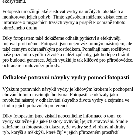
ekosystému.
Fotopasti umožňují také sledovat vydry na určitých lokalitách a
monitorovat jejich pohyb. Tímto způsobem můžeme získat cenné
informace o migračních trasách vydry a přispět k ochraně tohoto
ohroženého druhu.
Díky fotopastem také dokážeme odhalit pytláctví a efektivněji
bojovat proti němu. Fotopasti jsou nejen výzkumným nástrojem, ale
také cenným ochranářským prostředkem. Pomáhají nám rozšiřovat
naše poznání o vydřím životě a nalézt způsoby, jak ho lépe chránit
pro budoucí generace. Jejich využití je tak klíčové pro přírodovědce,
ochranáře i milovníky přírody.
Odhalené potravní návyky vydry pomocí fotopastí
Výzkum potravních návyků vydry je klíčovým krokem k pochopení
chování tohoto fascinujícího tvora. Fotopasti se ukázaly jako
revoluční nástroj v odhalování skrytého života vydry a zejména ve
studiu jejích potravních preferencí.
Díky fotopastím jsme získali neocenitelné informace o tom, co
vydry skutečně jí a jaké faktory ovlivňují jejich stravování. Studie
založené na fotopastech ukázaly, že vydry se živí různými druhy
ryb, korýši a měkkýši, které žijí v jejich přirozeném prostředí.