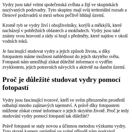
Vydry jsou také velmi společenská zvířata a žijí ve skupinkách
nazývaných podzvadry. Tyto skupiny mají svůj teritoriální rozsah a
členové podzvadrů si mezi sebou pečlivě hlídají území.
Kromě ryb se vydry živí i obojživelníky, korýši a měkkýši, které
nacházejí v pobřežních oblastech a mokřadech. Vydry jsou také
známy svou hravostí a rády si hrají s předměty, které najdou v okolí
vodních toků.
Je fascinující studovat vydry a jejich způsob života, a díky
fotopastem máme možnost nahlédnout do jejich skrytého světa.
Fotopasti nám umožňují získat důležité informace o vydřím
zvyklostem, jejich potravních návycích a aktivitě na daném území.
Proč je důležité studovat vydry pomocí
fotopastí
Vydry jsou fascinující tvorové, kteří ve svém přirozeném prostředí
odhalují mnoho zajímavých tajemství. A právě díky fotopastem
můžeme získat cenné informace o jejich skrytém životě. Proč je tedy
studování vydry pomocí fotopastí tak důležité?
Právě fotopasti se staly novou a účinnou metodou výzkumu vydry.
Tyto skryté kamery umístěné ve volné přírodě nám poskytují