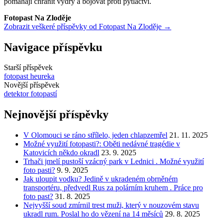
pomáhají chránit vydry a bojovat proti pytláctví.
Fotopast Na Zloděje
Zobrazit veškeré příspěvky od Fotopast Na Zloděje →
Navigace příspěvku
Starší příspěvek
fotopast heureka
Novější příspěvek
detektor fotopastí
Nejnovější příspěvky
V Olomouci se ráno střílelo, jeden chlapzemřel
21. 11. 2025
Možné využití fotopasti?: Oběti nedávné tragédie v
Katovicích někdo okradl
23. 9. 2025
Trhači jmelí pustoší vzácný park v Lednici . Možné využití
foto pasti?
9. 9. 2025
Jak uloupit vodku? Jedině v ukradeném obrněném
transportéru, předvedl Rus za polárním kruhem . Práce pro
foto past?
31. 8. 2025
Nejvyšší soud zmírnil trest muži, který v nouzovém stavu
ukradl rum. Poslal ho do vězení na 14 měsíců
29. 8. 2025