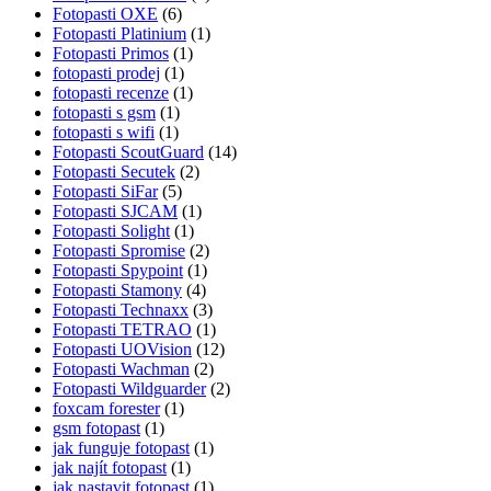
Fotopasti OXE
(6)
Fotopasti Platinium
(1)
Fotopasti Primos
(1)
fotopasti prodej
(1)
fotopasti recenze
(1)
fotopasti s gsm
(1)
fotopasti s wifi
(1)
Fotopasti ScoutGuard
(14)
Fotopasti Secutek
(2)
Fotopasti SiFar
(5)
Fotopasti SJCAM
(1)
Fotopasti Solight
(1)
Fotopasti Spromise
(2)
Fotopasti Spypoint
(1)
Fotopasti Stamony
(4)
Fotopasti Technaxx
(3)
Fotopasti TETRAO
(1)
Fotopasti UOVision
(12)
Fotopasti Wachman
(2)
Fotopasti Wildguarder
(2)
foxcam forester
(1)
gsm fotopast
(1)
jak funguje fotopast
(1)
jak najít fotopast
(1)
jak nastavit fotopast
(1)