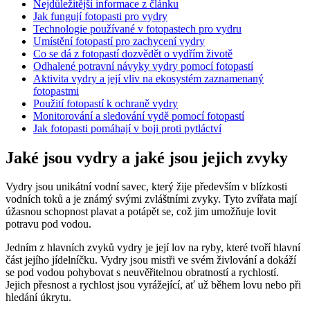
Nejdůležitější informace z článku
Jak fungují fotopasti pro vydry
Technologie používané v fotopastech pro vydru
Umístění fotopastí pro zachycení vydry
Co se dá z fotopastí dozvědět o vydřím životě
Odhalené potravní návyky vydry pomocí fotopastí
Aktivita vydry a její vliv na ekosystém zaznamenaný
fotopastmi
Použití fotopastí k ochraně vydry
Monitorování a sledování vydě pomocí fotopastí
Jak fotopasti pomáhají v boji proti pytláctví
Jaké jsou vydry a jaké jsou jejich zvyky
Vydry jsou unikátní vodní savec, který žije především v blízkosti
vodních toků a je známý svými zvláštními zvyky. Tyto zvířata mají
úžasnou schopnost plavat a potápět se, což jim umožňuje lovit
potravu pod vodou.
Jedním z hlavních zvyků vydry je její lov na ryby, které tvoří hlavní
část jejího jídelníčku. Vydry jsou mistři ve svém živlování a dokáží
se pod vodou pohybovat s neuvěřitelnou obratností a rychlostí.
Jejich přesnost a rychlost jsou vyrážející, ať už během lovu nebo při
hledání úkrytu.