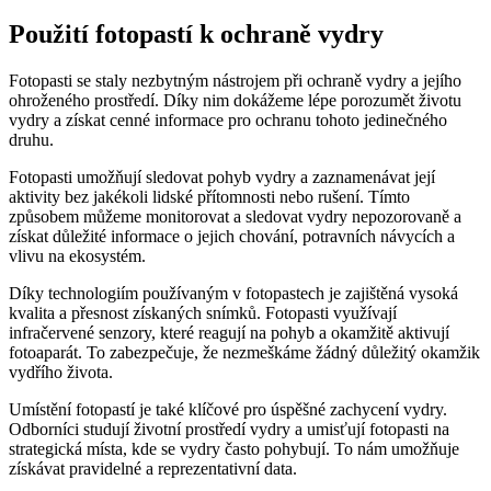
Použití fotopastí k ochraně vydry
Fotopasti se staly nezbytným nástrojem při ochraně vydry a jejího
ohroženého prostředí. Díky nim dokážeme lépe porozumět životu
vydry a získat cenné informace pro ochranu tohoto jedinečného
druhu.
Fotopasti umožňují sledovat pohyb vydry a zaznamenávat její
aktivity bez jakékoli lidské přítomnosti nebo rušení. Tímto
způsobem můžeme monitorovat a sledovat vydry nepozorovaně a
získat důležité informace o jejich chování, potravních návycích a
vlivu na ekosystém.
Díky technologiím používaným v fotopastech je zajištěná vysoká
kvalita a přesnost získaných snímků. Fotopasti využívají
infračervené senzory, které reagují na pohyb a okamžitě aktivují
fotoaparát. To zabezpečuje, že nezmeškáme žádný důležitý okamžik
vydřího života.
Umístění fotopastí je také klíčové pro úspěšné zachycení vydry.
Odborníci studují životní prostředí vydry a umisťují fotopasti na
strategická místa, kde se vydry často pohybují. To nám umožňuje
získávat pravidelné a reprezentativní data.