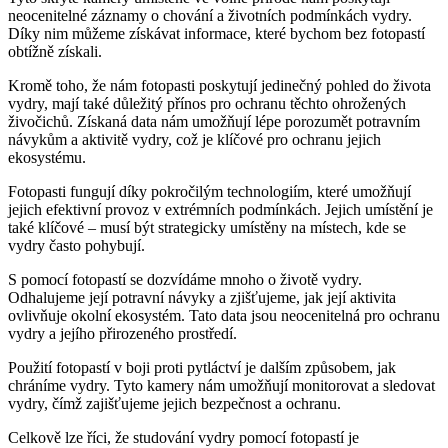
neocenitelné záznamy o chování a životních podmínkách vydry.
Díky nim můžeme získávat informace, které bychom bez fotopastí
obtížně získali.
Kromě toho, že nám fotopasti poskytují jedinečný pohled do života
vydry, mají také důležitý přínos pro ochranu těchto ohrožených
živočichů. Získaná data nám umožňují lépe porozumět potravním
návykům a aktivitě vydry, což je klíčové pro ochranu jejich
ekosystému.
Fotopasti fungují díky pokročilým technologiím, které umožňují
jejich efektivní provoz v extrémních podmínkách. Jejich umístění je
také klíčové – musí být strategicky umístěny na místech, kde se
vydry často pohybují.
S pomocí fotopastí se dozvídáme mnoho o životě vydry.
Odhalujeme její potravní návyky a zjišťujeme, jak její aktivita
ovlivňuje okolní ekosystém. Tato data jsou neocenitelná pro ochranu
vydry a jejího přirozeného prostředí.
Použití fotopastí v boji proti pytláctví je dalším způsobem, jak
chráníme vydry. Tyto kamery nám umožňují monitorovat a sledovat
vydry, čímž zajišťujeme jejich bezpečnost a ochranu.
Celkově lze říci, že studování vydry pomocí fotopastí je