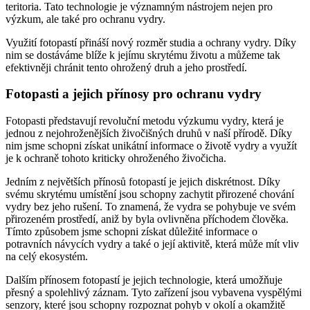
teritoria. Tato technologie je významným nástrojem nejen pro
výzkum, ale také pro ochranu vydry.
Využití fotopastí přináší nový rozměr studia a ochrany vydry. Díky
nim se dostáváme blíže k jejímu skrytému životu a můžeme tak
efektivněji chránit tento ohrožený druh a jeho prostředí.
Fotopasti a jejich přínosy pro ochranu vydry
Fotopasti představují revoluční metodu výzkumu vydry, která je
jednou z nejohroženějších živočišných druhů v naší přírodě. Díky
nim jsme schopni získat unikátní informace o životě vydry a využít
je k ochraně tohoto kriticky ohroženého živočicha.
Jedním z největších přínosů fotopastí je jejich diskrétnost. Díky
svému skrytému umístění jsou schopny zachytit přirozené chování
vydry bez jeho rušení. To znamená, že vydra se pohybuje ve svém
přirozeném prostředí, aniž by byla ovlivněna příchodem člověka.
Tímto způsobem jsme schopni získat důležité informace o
potravních návycích vydry a také o její aktivitě, která může mít vliv
na celý ekosystém.
Dalším přínosem fotopastí je jejich technologie, která umožňuje
přesný a spolehlivý záznam. Tyto zařízení jsou vybavena vyspělými
senzory, které jsou schopny rozpoznat pohyb v okolí a okamžitě