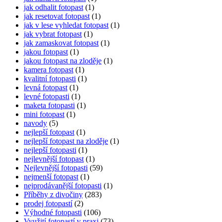
jak odhalit fotopast
(1)
jak resetovat fotopast
(1)
jak v lese vyhledat fotopast
(1)
jak vybrat fotopast
(1)
jak zamaskovat fotopast
(1)
jakou fotopast
(1)
jakou fotopast na zloděje
(1)
kamera fotopast
(1)
kvalitní fotopasti
(1)
levná fotopast
(1)
levné fotopasti
(1)
maketa fotopasti
(1)
mini fotopast
(1)
navody
(5)
nejlepší fotopast
(1)
nejlepší fotopast na zloděje
(1)
nejlepší fotopasti
(1)
nejlevnější fotopast
(1)
Nejlevnější fotopasti
(59)
nejmenší fotopast
(1)
nejprodávanější fotopasti
(1)
Příběhy z divočiny
(283)
prodej fotopastí
(2)
Výhodné fotopasti
(106)
Využití fotopastí v praxi
(73)