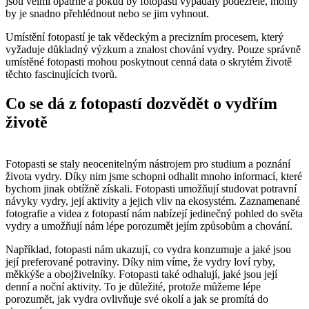
jsou velmi opatrné a pokud by fotopasti vypadaly podezřele, mohly
by je snadno přehlédnout nebo se jim vyhnout.
Umístění fotopastí je tak vědeckým a precizním procesem, který
vyžaduje důkladný výzkum a znalost chování vydry. Pouze správně
umístěné fotopasti mohou poskytnout cenná data o skrytém životě
těchto fascinujících tvorů.
Co se dá z fotopastí dozvědět o vydřím
životě
Fotopasti se staly neocenitelným nástrojem pro studium a poznání
života vydry. Díky nim jsme schopni odhalit mnoho informací, které
bychom jinak obtížně získali. Fotopasti umožňují studovat potravní
návyky vydry, její aktivity a jejich vliv na ekosystém. Zaznamenané
fotografie a videa z fotopastí nám nabízejí jedinečný pohled do světa
vydry a umožňují nám lépe porozumět jejím způsobům a chování.
Například, fotopasti nám ukazují, co vydra konzumuje a jaké jsou
její preferované potraviny. Díky nim víme, že vydry loví ryby,
měkkýše a obojživelníky. Fotopasti také odhalují, jaké jsou její
denní a noční aktivity. To je důležité, protože můžeme lépe
porozumět, jak vydra ovlivňuje své okolí a jak se promítá do