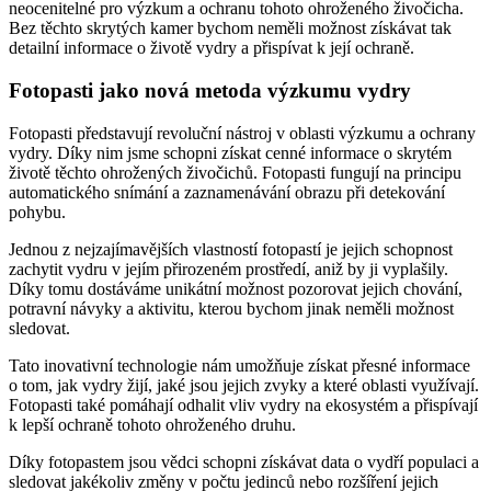
neocenitelné pro výzkum a ochranu tohoto ohroženého živočicha.
Bez těchto skrytých kamer bychom neměli možnost získávat tak
detailní informace o životě vydry a přispívat k její ochraně.
Fotopasti jako nová metoda výzkumu vydry
Fotopasti představují revoluční nástroj v oblasti výzkumu a ochrany
vydry. Díky nim jsme schopni získat cenné informace o skrytém
životě těchto ohrožených živočichů. Fotopasti fungují na principu
automatického snímání a zaznamenávání obrazu při detekování
pohybu.
Jednou z nejzajímavějších vlastností fotopastí je jejich schopnost
zachytit vydru v jejím přirozeném prostředí, aniž by ji vyplašily.
Díky tomu dostáváme unikátní možnost pozorovat jejich chování,
potravní návyky a aktivitu, kterou bychom jinak neměli možnost
sledovat.
Tato inovativní technologie nám umožňuje získat přesné informace
o tom, jak vydry žijí, jaké jsou jejich zvyky a které oblasti využívají.
Fotopasti také pomáhají odhalit vliv vydry na ekosystém a přispívají
k lepší ochraně tohoto ohroženého druhu.
Díky fotopastem jsou vědci schopni získávat data o vydří populaci a
sledovat jakékoliv změny v počtu jedinců nebo rozšíření jejich