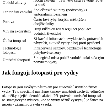
Noční aktivita – tráví 70% času ve vodě, 30%
Období aktivity
na souši
Společenské skupiny (podzvadry) s
Teritoriální chování
teritoriálním rozsahem
Často loví ryby, korýše, měkkýše a
Potrava
obojživelníky
Hrají klíčovou roli v regulaci populace
Vliv na ekosystém
vodních živočichů
Získávání informací o zvyklostech, potravních
Úloha fotopastí
návycích, aktivitě vydry a boj proti pytláctví
Technologie
Infračervené senzory, bezdrátová technologie,
fotopastí
pohybové senzory
Strategická místa poblíž vodních toků s častým
Umístění fotopastí
pohybem vydry
Jak fungují fotopasti pro vydry
Fotopasti jsou skvělým nástrojem pro studování skrytého života
vydry. Tyto speciálně navržené kamery umožňují zachytit jedinečné
okamžiky z jejich denních aktivit. Při správném umístění fotopastí
na strategických místech, kde se vydry běžně vyskytují, je šance na
úspěšný záznam opravdu vysoká.