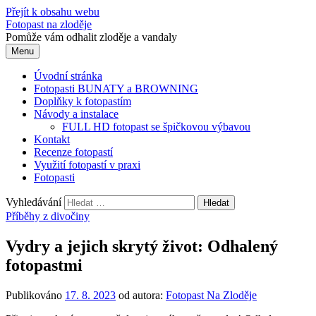
Přejít k obsahu webu
Fotopast na zloděje
Pomůže vám odhalit zloděje a vandaly
Menu
Úvodní stránka
Fotopasti BUNATY a BROWNING
Doplňky k fotopastím
Návody a instalace
FULL HD fotopast se špičkovou výbavou
Kontakt
Recenze fotopastí
Využití fotopastí v praxi
Fotopasti
Vyhledávání
Příběhy z divočiny
Vydry a jejich skrytý život: Odhalený
fotopastmi
Publikováno
17. 8. 2023
od autora:
Fotopast Na Zloděje