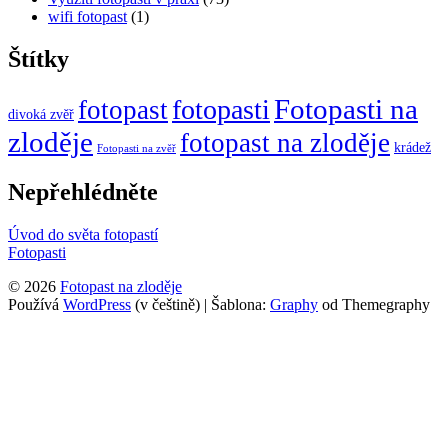
wifi fotopast
(1)
Štítky
Fotopasti na
fotopasti
fotopast
divoká zvěř
zloděje
fotopast na zloděje
krádež
Fotopasti na zvěř
Nepřehlédněte
Úvod do světa fotopastí
Fotopasti
© 2026
Fotopast na zloděje
Používá
WordPress
(v češtině)
|
Šablona:
Graphy
od Themegraphy