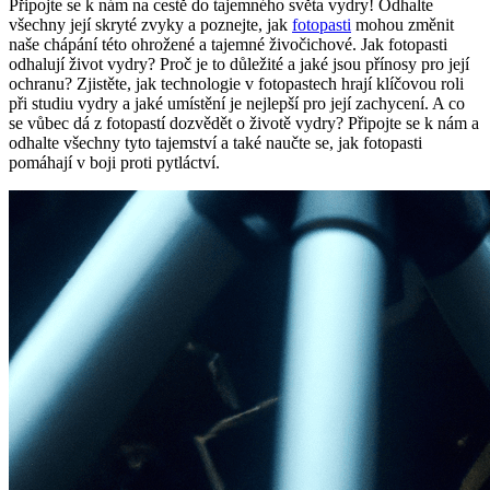
Připojte se k nám na cestě do tajemného světa vydry! Odhalte
všechny její skryté zvyky a poznejte, jak
fotopasti
mohou změnit
naše chápání této ohrožené a tajemné živočichové. Jak fotopasti
odhalují život vydry? Proč je to důležité a jaké jsou přínosy pro její
ochranu? Zjistěte, jak technologie v fotopastech hrají klíčovou roli
při studiu vydry a jaké umístění je nejlepší pro její zachycení. A co
se vůbec dá z fotopastí dozvědět o životě vydry? Připojte se k nám a
odhalte všechny tyto tajemství a také naučte se, jak fotopasti
pomáhají v boji proti pytláctví.