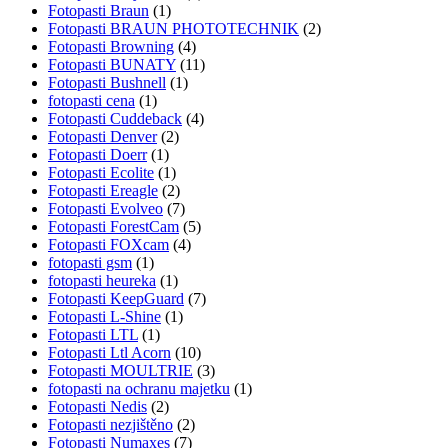
Fotopasti Braun
(1)
Fotopasti BRAUN PHOTOTECHNIK
(2)
Fotopasti Browning
(4)
Fotopasti BUNATY
(11)
Fotopasti Bushnell
(1)
fotopasti cena
(1)
Fotopasti Cuddeback
(4)
Fotopasti Denver
(2)
Fotopasti Doerr
(1)
Fotopasti Ecolite
(1)
Fotopasti Ereagle
(2)
Fotopasti Evolveo
(7)
Fotopasti ForestCam
(5)
Fotopasti FOXcam
(4)
fotopasti gsm
(1)
fotopasti heureka
(1)
Fotopasti KeepGuard
(7)
Fotopasti L-Shine
(1)
Fotopasti LTL
(1)
Fotopasti Ltl Acorn
(10)
Fotopasti MOULTRIE
(3)
fotopasti na ochranu majetku
(1)
Fotopasti Nedis
(2)
Fotopasti nezjištěno
(2)
Fotopasti Numaxes
(7)