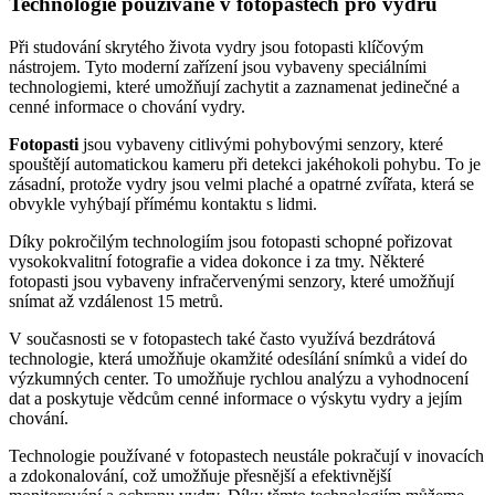
Technologie používané v fotopastech pro vydru
Při studování skrytého života vydry jsou fotopasti klíčovým
nástrojem. Tyto moderní zařízení jsou vybaveny speciálními
technologiemi, které umožňují zachytit a zaznamenat jedinečné a
cenné informace o chování vydry.
Fotopasti
jsou vybaveny citlivými pohybovými senzory, které
spouštějí automatickou kameru při detekci jakéhokoli pohybu. To je
zásadní, protože vydry jsou velmi plaché a opatrné zvířata, která se
obvykle vyhýbají přímému kontaktu s lidmi.
Díky pokročilým technologiím jsou fotopasti schopné pořizovat
vysokokvalitní fotografie a videa dokonce i za tmy. Některé
fotopasti jsou vybaveny infračervenými senzory, které umožňují
snímat až vzdálenost 15 metrů.
V současnosti se v fotopastech také často využívá bezdrátová
technologie, která umožňuje okamžité odesílání snímků a videí do
výzkumných center. To umožňuje rychlou analýzu a vyhodnocení
dat a poskytuje vědcům cenné informace o výskytu vydry a jejím
chování.
Technologie používané v fotopastech neustále pokračují v inovacích
a zdokonalování, což umožňuje přesnější a efektivnější