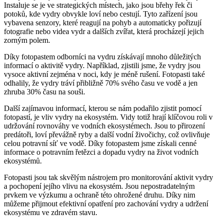
Instaluje se je ve strategických místech, jako jsou břehy řek či
potoků, kde vydry obvykle loví nebo cestují. Tyto zařízení jsou
vybavena senzory, které reagují na pohyb a automaticky pořizují
fotografie nebo videa vydr a dalších zvířat, která procházejí jejich
zorným polem.
Díky fotopastem odborníci na vydru získávají mnoho důležitých
informací o aktivitě vydry. Například, zjistili jsme, že vydry jsou
vysoce aktivní zejména v noci, kdy je méně rušení. Fotopasti také
odhalily, že vydry tráví přibližně 70% svého času ve vodě a jen
zhruba 30% času na souši.
Další zajímavou informací, kterou se nám podařilo zjistit pomocí
fotopastí, je vliv vydry na ekosystém. Vidy totiž hrají klíčovou roli v
udržování rovnováhy ve vodních ekosystémech. Jsou to přirození
predátoři, loví převážně ryby a další vodní živočichy, což ovlivňuje
celou potravní síť ve vodě. Díky fotopastem jsme získali cenné
informace o potravním řetězci a dopadu vydry na život vodních
ekosystémů.
Fotopasti jsou tak skvělým nástrojem pro monitorování aktivit vydry
a pochopení jejího vlivu na ekosystém. Jsou nepostradatelným
prvkem ve výzkumu a ochraně této ohrožené druhu. Díky nim
můžeme přijmout efektivní opatření pro zachování vydry a udržení
ekosystému ve zdravém stavu.