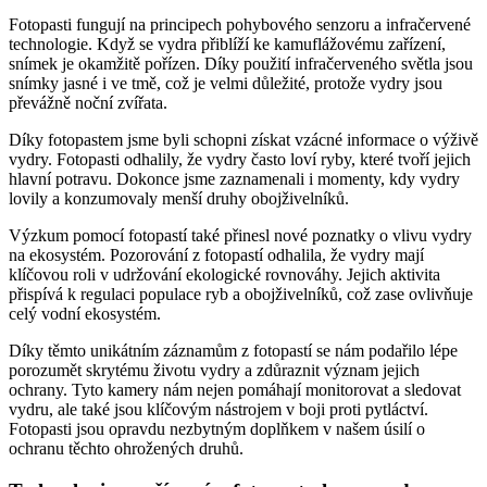
Fotopasti fungují na principech pohybového senzoru a infračervené
technologie. Když se vydra přiblíží ke kamuflážovému zařízení,
snímek je okamžitě pořízen. Díky použití infračerveného světla jsou
snímky jasné i ve tmě, což je velmi důležité, protože vydry jsou
převážně noční zvířata.
Díky fotopastem jsme byli schopni získat vzácné informace o výživě
vydry. Fotopasti odhalily, že vydry často loví ryby, které tvoří jejich
hlavní potravu. Dokonce jsme zaznamenali i momenty, kdy vydry
lovily a konzumovaly menší druhy obojživelníků.
Výzkum pomocí fotopastí také přinesl nové poznatky o vlivu vydry
na ekosystém. Pozorování z fotopastí odhalila, že vydry mají
klíčovou roli v udržování ekologické rovnováhy. Jejich aktivita
přispívá k regulaci populace ryb a obojživelníků, což zase ovlivňuje
celý vodní ekosystém.
Díky těmto unikátním záznamům z fotopastí se nám podařilo lépe
porozumět skrytému životu vydry a zdůraznit význam jejich
ochrany. Tyto kamery nám nejen pomáhají monitorovat a sledovat
vydru, ale také jsou klíčovým nástrojem v boji proti pytláctví.
Fotopasti jsou opravdu nezbytným doplňkem v našem úsilí o
ochranu těchto ohrožených druhů.