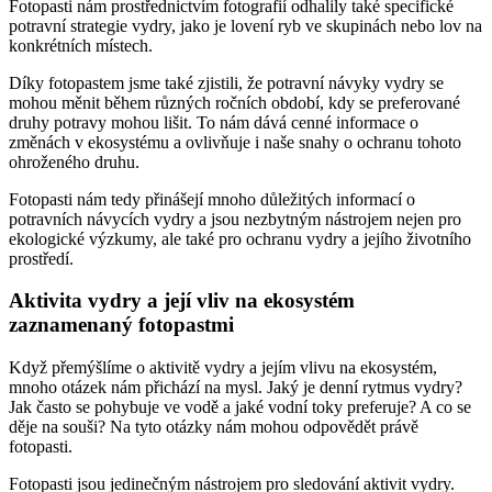
Fotopasti nám prostřednictvím fotografií odhalily také specifické
potravní strategie vydry, jako je lovení ryb ve skupinách nebo lov na
konkrétních místech.
Díky fotopastem jsme také zjistili, že potravní návyky vydry se
mohou měnit během různých ročních období, kdy se preferované
druhy potravy mohou lišit. To nám dává cenné informace o
změnách v ekosystému a ovlivňuje i naše snahy o ochranu tohoto
ohroženého druhu.
Fotopasti nám tedy přinášejí mnoho důležitých informací o
potravních návycích vydry a jsou nezbytným nástrojem nejen pro
ekologické výzkumy, ale také pro ochranu vydry a jejího životního
prostředí.
Aktivita vydry a její vliv na ekosystém
zaznamenaný fotopastmi
Když přemýšlíme o aktivitě vydry a jejím vlivu na ekosystém,
mnoho otázek nám přichází na mysl. Jaký je denní rytmus vydry?
Jak často se pohybuje ve vodě a jaké vodní toky preferuje? A co se
děje na souši? Na tyto otázky nám mohou odpovědět právě
fotopasti.
Fotopasti jsou jedinečným nástrojem pro sledování aktivit vydry.