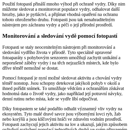
Použití fotopastí přináší mnoho výhod při ochraně vydry. Díky nim
můžeme sledovat a monitorovat populace vydry, odhalovat další
hrozby, jako je pytláctví, a přijímat vhodná opatření na ochranu
tohoto ohroženého druhu. Fotopasti jsou tak nenahraditelným
nástrojem pro záchranu vydry a péči o její přírodní prostředí.
Monitorování a sledování vydě pomocí fotopastí
Fotopasti se staly neocenitelným nástrojem při monitorování a
sledování vydřího života v přírodě. Tyto speciálně upravené
fotoaparáty s pohybovým senzorem umožňují zachytit unikátní a
neporušené záběry vydry i na těch nejzazších místech, kde bylo
dříve téměř nemožné se dostat.
Pomocí fotopastí je nyní možné sledovat aktivitu a chování vydry
téměř nonstop. Jsou schopny detekovat jakýkoli pohyb v okolí a
ihned pořídit snímek. To umožňuje vědcům a ochranářům získávat
hodnotná data o životě vydry, jako například její potravní návyky,
denní rutinu nebo místa, kde se vydře líbí odpočívat.
Díky fotopastem se také podařilo odhalit významný vliv vydry na
ekosystém. Tyto malé dravé savce jsou výbornými lovci ryb, žab
nebo korýšů a jsou klíčovými hráči ve zdravém vodním prostředí.
Fotopasti zachycují jejich aktivitu na lov a ukazují, jakým způsobem
ovlivňují rozložení populací jednotlivých druhů ve svém přirozeném