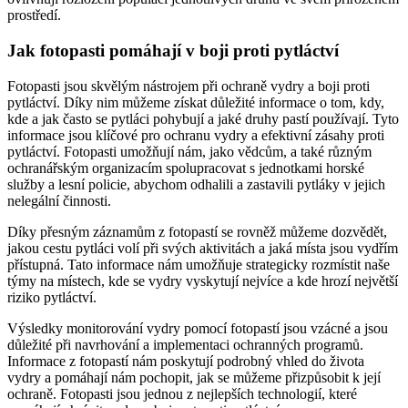
prostředí.
Jak fotopasti pomáhají v boji proti pytláctví
Fotopasti jsou skvělým nástrojem při ochraně vydry a boji proti
pytláctví. Díky nim můžeme získat důležité informace o tom, kdy,
kde a jak často se pytláci pohybují a jaké druhy pastí používají. Tyto
informace jsou klíčové pro ochranu vydry a efektivní zásahy proti
pytláctví. Fotopasti umožňují nám, jako vědcům, a také různým
ochranářským organizacím spolupracovat s jednotkami horské
služby a lesní policie, abychom odhalili a zastavili pytláky v jejich
nelegální činnosti.
Díky přesným záznamům z fotopastí se rovněž můžeme dozvědět,
jakou cestu pytláci volí při svých aktivitách a jaká místa jsou vydřím
přístupná. Tato informace nám umožňuje strategicky rozmístit naše
týmy na místech, kde se vydry vyskytují nejvíce a kde hrozí největší
riziko pytláctví.
Výsledky monitorování vydry pomocí fotopastí jsou vzácné a jsou
důležité při navrhování a implementaci ochranných programů.
Informace z fotopastí nám poskytují podrobný vhled do života
vydry a pomáhají nám pochopit, jak se můžeme přizpůsobit k její
ochraně. Fotopasti jsou jednou z nejlepších technologií, které