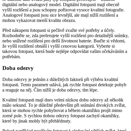
digitální nebo analogový model. Digitální fotopasti mají obecně
vyšší rozlišení a jsou schopny pořizovat vysoce kvalitní fotografie.
Analogové fotopasti jsou sice levnější, ale mají nižší rozlišení a
mohou vykazovat menší kvalitu obrazu.
Před nákupem fotopasti si pečlivě zvažte své potřeby a účely.
Rozhodněte se, zda preferujete vyšší rozlišení pro detailnější snímky,
nebo snížené rozlišení pro delší životnost baterie. Buďte si vědomi,
že vyšší rozlišení obnáší i vyšší cenovou kategorii. Vyberte si
takovou fotopast, která bude nejlépe odpovídat vašim očekáváním a
potřebám.
Doba odezvy
Doba odezvy je jedním z důležitých faktorů při výběru kvalitní
fotopasti. Tento parametr udává, jak rychle fotopast detekuje pohyb
a reaguje na něj. Čím nižší je doba odezvy, tím lépe.
Kvalitní fotopasti mají dnes velmi nízkou dobu odezvy až několik
málo sekund. To je důležité především při snímání divokých zvířat,
která se mohou rychle pohybovat a během okamžiku projít mimo
zorné pole. S rychlou dobou odezvy fotopast zachytí okamžiky,
které by jinak mohly být přehlédnuty.
Pokud například používáte fotopast k sledování větších zvířat, která