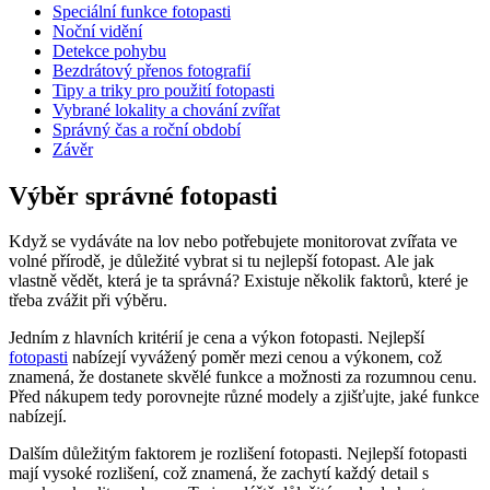
Speciální funkce fotopasti
Noční vidění
Detekce pohybu
Bezdrátový přenos fotografií
Tipy a triky pro použití fotopasti
Vybrané lokality a chování zvířat
Správný čas a roční období
Závěr
Výběr správné fotopasti
Když se vydáváte na lov nebo potřebujete monitorovat zvířata ve
volné přírodě, je důležité vybrat si tu nejlepší fotopast. Ale jak
vlastně vědět, která je ta správná? Existuje několik faktorů, které je
třeba zvážit při výběru.
Jedním z hlavních kritérií je cena a výkon fotopasti. Nejlepší
fotopasti
nabízejí vyvážený poměr mezi cenou a výkonem, což
znamená, že dostanete skvělé funkce a možnosti za rozumnou cenu.
Před nákupem tedy porovnejte různé modely a zjišťujte, jaké funkce
nabízejí.
Dalším důležitým faktorem je rozlišení fotopasti. Nejlepší fotopasti
mají vysoké rozlišení, což znamená, že zachytí každý detail s