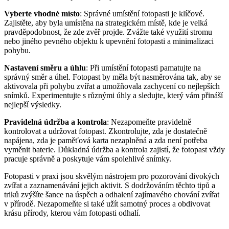
Vyberte vhodné místo
: Správné umístění fotopasti je klíčové.
Zajistěte, aby byla umístěna na strategickém místě, kde je velká
pravděpodobnost, že zde zvěř projde. Zvážte také využití stromu
nebo jiného pevného objektu k upevnění fotopasti a minimalizaci
pohybu.
Nastavení směru a úhlu
: Při umístění fotopasti pamatujte na
správný směr a úhel. Fotopast by měla být nasměrována tak, aby se
aktivovala při pohybu zvířat a umožňovala zachycení co nejlepších
snímků. Experimentujte s různými úhly a sledujte, který vám přináší
nejlepší výsledky.
Pravidelná údržba a kontrola
: Nezapomeňte pravidelně
kontrolovat a udržovat fotopast. Zkontrolujte, zda je dostatečně
napájena, zda je paměťová karta nezaplněná a zda není potřeba
vyměnit baterie. Důkladná údržba a kontrola zajistí, že fotopast vždy
pracuje správně a poskytuje vám spolehlivé snímky.
Fotopasti v praxi jsou skvělým nástrojem pro pozorování divokých
zvířat a zaznamenávání jejich aktivit. S dodržováním těchto tipů a
triků zvýšíte šance na úspěch a odhalení zajímavého chování zvířat
v přírodě. Nezapomeňte si také užít samotný proces a obdivovat
krásu přírody, kterou vám fotopasti odhalí.