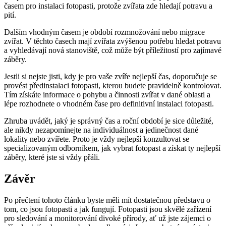
časem pro instalaci fotopasti, protože zvířata zde hledají potravu a
pití.
Dalším vhodným časem je období rozmnožování nebo migrace
zvířat. V těchto časech mají zvířata zvýšenou potřebu hledat potravu
a vyhledávají nová stanoviště, což může být příležitostí pro zajímavé
záběry.
Jestli si nejste jisti, kdy je pro vaše zvíře nejlepší čas, doporučuje se
provést předinstalaci fotopasti, kterou budete pravidelně kontrolovat.
Tím získáte informace o pohybu a činnosti zvířat v dané oblasti a
lépe rozhodnete o vhodném čase pro definitivní instalaci fotopasti.
Zhruba uvádět, jaký je správný čas a roční období je sice důležité,
ale nikdy nezapomínejte na individuálnost a jedinečnost dané
lokality nebo zvířete. Proto je vždy nejlepší konzultovat se
specializovaným odborníkem, jak vybrat fotopast a získat ty nejlepší
záběry, které jste si vždy přáli.
Závěr
Po přečtení tohoto článku byste měli mít dostatečnou představu o
tom, co jsou fotopasti a jak fungují. Fotopasti jsou skvělé zařízení
pro sledování a monitorování divoké přírody, ať už jste zájemci o