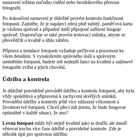
nastavení režimu nočního vidění nebo bezdrátového přenosu
fotografií.
Po dokončení nastavení je důležité provést kontrolu funkčnosti
fotopasti. Zajistěte, že je napájecí zdroj plně nabitý, paměťová karta
je vložena správně a případné další připojené zařízení funguje
správně. Doporučuje se také provést testovací snímky, abyste se
přesvědčili o kvalitě a úhlu záběru.
Příprava a instalace fotopasti vyžaduje pečlivost a pozornost ke
všem detailům. S vynaložením správného úsilí a správným
umístěním fotopasti, budete mít nejlepší šanci na kvalitní a zajímavé
fotografie zvířat a jejich chování.
Údržba a kontrola
Je důležité pravidelně provádět údržbu a kontrolu fotopasti, aby byla
vždy spolehlivá a připravená k zachycení skvělých snímků.
Provádění údržby a kontroly ještě více zdůrazní výkonnost a
životnost tvé fotopasti. Chceš přeci mít jistotu, že bude fungovat
optimálně v každé situaci, že ano?
Levná fotopast
může být stejně kvalitní jako ta dražší, ale musíš
věnovat trochu více času údržbě a pravidelné kontrole. Zde je
několik tipů pro správnou údržbu: