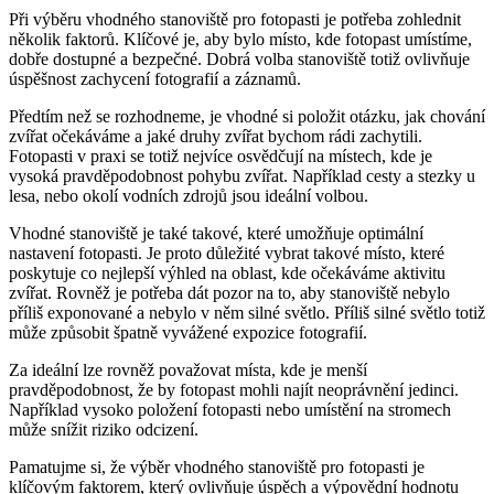
Při výběru vhodného stanoviště pro fotopasti je potřeba zohlednit
několik faktorů. Klíčové je, aby bylo místo, kde fotopast umístíme,
dobře dostupné a bezpečné. Dobrá volba stanoviště totiž ovlivňuje
úspěšnost zachycení fotografií a záznamů.
Předtím než se rozhodneme, je vhodné si položit otázku, jak chování
zvířat očekáváme a jaké druhy zvířat bychom rádi zachytili.
Fotopasti v praxi se totiž nejvíce osvědčují na místech, kde je
vysoká pravděpodobnost pohybu zvířat. Například cesty a stezky u
lesa, nebo okolí vodních zdrojů jsou ideální volbou.
Vhodné stanoviště je také takové, které umožňuje optimální
nastavení fotopasti. Je proto důležité vybrat takové místo, které
poskytuje co nejlepší výhled na oblast, kde očekáváme aktivitu
zvířat. Rovněž je potřeba dát pozor na to, aby stanoviště nebylo
příliš exponované a nebylo v něm silné světlo. Příliš silné světlo totiž
může způsobit špatně vyvážené expozice fotografií.
Za ideální lze rovněž považovat místa, kde je menší
pravděpodobnost, že by fotopast mohli najít neoprávnění jedinci.
Například vysoko položení fotopasti nebo umístění na stromech
může snížit riziko odcizení.
Pamatujme si, že výběr vhodného stanoviště pro fotopasti je
klíčovým faktorem, který ovlivňuje úspěch a výpovědní hodnotu