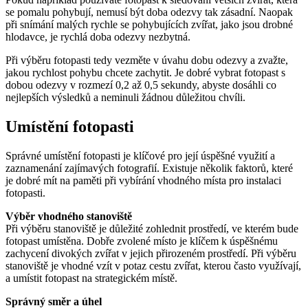
se pomalu pohybují, nemusí být doba odezvy tak zásadní. Naopak
při snímání malých rychle se pohybujících zvířat, jako jsou drobné
hlodavce, je rychlá doba odezvy nezbytná.
Při výběru fotopasti tedy vezměte v úvahu dobu odezvy a zvažte,
jakou rychlost pohybu chcete zachytit. Je dobré vybrat fotopast s
dobou odezvy v rozmezí 0,2 až 0,5 sekundy, abyste dosáhli co
nejlepších výsledků a neminuli žádnou důležitou chvíli.
Umístění fotopasti
Správné umístění fotopasti je klíčové pro její úspěšné využití a
zaznamenání zajímavých fotografií. Existuje několik faktorů, které
je dobré mít na paměti při vybírání vhodného místa pro instalaci
fotopasti.
Výběr vhodného stanoviště
Při výběru stanoviště je důležité zohlednit prostředí, ve kterém bude
fotopast umístěna. Dobře zvolené místo je klíčem k úspěšnému
zachycení divokých zvířat v jejich přirozeném prostředí. Při výběru
stanoviště je vhodné vzít v potaz cestu zvířat, kterou často využívají,
a umístit fotopast na strategickém místě.
Správný směr a úhel