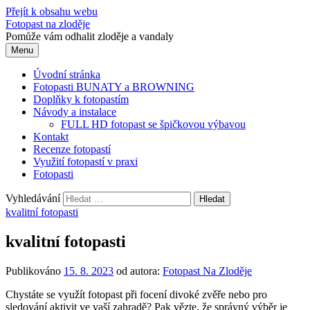
Přejít k obsahu webu
Fotopast na zloděje
Pomůže vám odhalit zloděje a vandaly
Menu
Úvodní stránka
Fotopasti BUNATY a BROWNING
Doplňky k fotopastím
Návody a instalace
FULL HD fotopast se špičkovou výbavou
Kontakt
Recenze fotopastí
Využití fotopastí v praxi
Fotopasti
Vyhledávání
kvalitní fotopasti
kvalitní fotopasti
Publikováno
15. 8. 2023
od autora:
Fotopast Na Zloděje
Chystáte se využít fotopast při focení divoké zvěře nebo pro
sledování aktivit ve vaší zahradě? Pak vězte, že správný výběr je