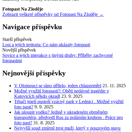
Fotopast Na Zloděje
Zobrazit veškeré příspěvky od Fotopast Na Zloděje →
Navigace příspěvku
Starší příspěvek
Losi a jejich teritoria: Co nám ukázaly fotopasti
Novější příspěvek
Sovice a jejich interakce s jinými druhy: Příběhy zachycené
fotopastmi
Nejnovější příspěvky
V Olomouci se ráno střílelo, jeden chlapzemřel
21. 11. 2025
Možné využití fotopasti?: Oběti nedávné tragédie v
Katovicích někdo okradl
23. 9. 2025
Trhači jmelí pustoší vzácný park v Lednici . Možné využití
foto pasti?
9. 9. 2025
Jak uloupit vodku? Jedině v ukradeném obrněném
transportéru, předvedl Rus za polárním kruhem . Práce pro
foto past?
31. 8. 2025
Nejvyšší soud zmírnil trest muži, který v nouzovém stavu