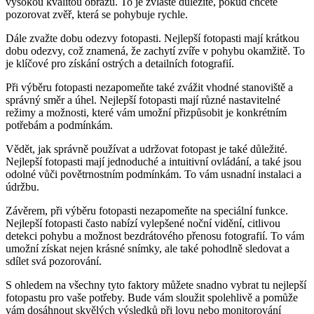
vysokou kvalitou obrazu. To je zvláště důležité, pokud chcete
pozorovat zvěř, která se pohybuje rychle.
Dále zvažte dobu odezvy fotopasti. Nejlepší fotopasti mají krátkou
dobu odezvy, což znamená, že zachytí zvíře v pohybu okamžitě. To
je klíčové pro získání ostrých a detailních fotografií.
Při výběru fotopasti nezapomeňte také zvážit vhodné stanoviště a
správný směr a úhel. Nejlepší fotopasti mají různé nastavitelné
režimy a možnosti, které vám umožní přizpůsobit je konkrétním
potřebám a podmínkám.
Vědět, jak správně používat a udržovat fotopast je také důležité.
Nejlepší fotopasti mají jednoduché a intuitivní ovládání, a také jsou
odolné vůči povětrnostním podmínkám. To vám usnadní instalaci a
údržbu.
Závěrem, při výběru fotopasti nezapomeňte na speciální funkce.
Nejlepší fotopasti často nabízí vylepšené noční vidění, citlivou
detekci pohybu a možnost bezdrátového přenosu fotografií. To vám
umožní získat nejen krásné snímky, ale také pohodlně sledovat a
sdílet svá pozorování.
S ohledem na všechny tyto faktory můžete snadno vybrat tu nejlepší
fotopastu pro vaše potřeby. Bude vám sloužit spolehlivě a pomůže
vám dosáhnout skvělých výsledků při lovu nebo monitorování