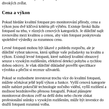
divokých zvířat.
Cena a výkon
Pokud hledáte kvalitní fotopast pro monitorování přírody, cena a
výkon jsou dvě klíčová kritéria při výběru. Existuje široká škála
fotopastí na trhu, v různých cenových kategoriích. Je důležité najít
rovnováhu mezi kvalitou a cenou, aby vám fotopast poskytovala
spolehlivé výsledky za rozumnou cenu.
Levné fotopasti mohou být lákavé z pohledu rozpočtu, ale je
důležité vybrat takovou, která splňuje vaše požadavky na kvalitu a
výkon. Existují levné fotopasti, které nabízejí kvalitní obrazový
senzor s vysokým rozlišením, efektivní detekci pohybu a rychlou
dobou odezvy. Je však důležité důkladně prověřit specifikace
výrobku a přečíst si recenze uživatelů.
Pokud se rozhodnete investovat trochu více do kvalitní fotopasti,
můžete očekávat ještě lepší výkon a funkce. Vyšší cenová kategorie
může nabízet pokročilé technologie nočního vidění, vyšší rozlišení a
možnost bezdrátového přenosu fotografií. Pokud plánujete
monitorovat divokou zvěř na delší dobu nebo chcete získat
profesionální snímky s vysokým rozlišením, může být investice do
dražší fotopasti rozumná volba.