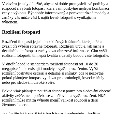
V závěru je tedy důležité, abyste si dobře promysleli své potřeby a
rozpočet a vybrali fotopast, která vám poskytne nejlepší kombinaci
ceny a výkonu. Být dobře informovaný a porovnat různé modely a
značky vás může vést k najití levné fotopasti s vynikajícím
výkonem.
Rozlišení fotopasti
Rozlišení fotopasti je jedním z klíčových faktorů, které je třeba
zvážit při výběru správné fotopasti. Rozlišení určuje, jak jasně a
detailně bude fotopast zachycovat obrazové informace. Čím vyšší
rozlišení fotopasti, tím lepší kvalitu a detaily budou vaše fotografie.
V dnešní době je standardem rozlišení fotopasti od 10 do 20
megapixelů, ale existují i modely s vyšším rozlišením. Vyšší
rozlišení poskytuje ostřejší a detailnější snímky, což je nezbytné,
pokud plánujete fotopast využívat pro ornitologii, lovecké účely
nebo pro sledování divoké zvěře.
Pokud však plánujete používat fotopast pouze pro sledování obecné
aktivity zvěře, není potřeba se zaměřovat na vyšší rozlišení. Nižší
rozlišení může mít za výhodu menší velikost souborů a delší
životnost baterie.
Je důležité také zvážit jaký typ fotopasti preferujete – tradiční