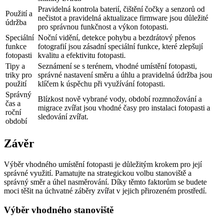
Pravidelná kontrola baterií, čištění čočky a senzorů od
Použití a
nečistot a pravidelná aktualizace firmware jsou důležité
údržba
pro správnou funkčnost a výkon fotopasti.
Speciální
Noční vidění, detekce pohybu a bezdrátový přenos
funkce
fotografií jsou zásadní speciální funkce, které zlepšují
fotopasti
kvalitu a efektivitu fotopasti.
Tipy a
Seznámení se s terénem, vhodné umístění fotopasti,
triky pro
správné nastavení směru a úhlu a pravidelná údržba jsou
použití
klíčem k úspěchu při využívání fotopasti.
Správný
Blízkost nově vybrané vody, období rozmnožování a
čas a
migrace zvířat jsou vhodné časy pro instalaci fotopasti a
roční
sledování zvířat.
období
Závěr
Výběr vhodného umístění fotopasti je důležitým krokem pro její
správné využití. Pamatujte na strategickou volbu stanoviště a
správný směr a úhel nasměrování. Díky těmto faktorům se budete
moci těšit na úchvatné záběry zvířat v jejich přirozeném prostředí.
Výběr vhodného stanoviště