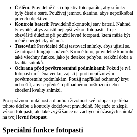
Čištění
: Pravidelně čisti objektiv fotoaparátu, aby snímky
byly čisté a ostré. Používej jemnou tkaninu, abys nepoškrábal
povrch objektivu.
Kontrola baterií
: Pravidelně zkontroluj stav baterií. Nahraď
ty vybité, abys zajistil nejlepší výkon fotopasti. To je
obzvláště důležité při použití levné fotopasti, která může být
méně energeticky účinná.
Testování
: Pravidelně dělej testovací snímky, abys ujistil se,
že fotopast funguje správně. Kromě toho, pravidelně kontroluj
také všechny funkce, jako je detekce pohybu, reakční doba a
kvalita snímků.
Ochrana před povětrnostními podmínkami
: Pokud je tvá
fotopast umístěna venku, zajisti ji proti nepříznivým
povětrnostním podmínkám. Použij například ochranný kryt
nebo štít, aby se předešlo případnému poškození nebo
zhoršení kvality snímků.
Pro správnou funkčnost a dlouhou životnost své fotopasti je třeba
tohoto údržbu a kontroly dodržovat pravidelně. Nejenže to zlepší
výkon fotopasti, ale také zvýší šance na zachycení úžasných snímků
na tvojí
levné fotopast
.
Speciální funkce fotopasti