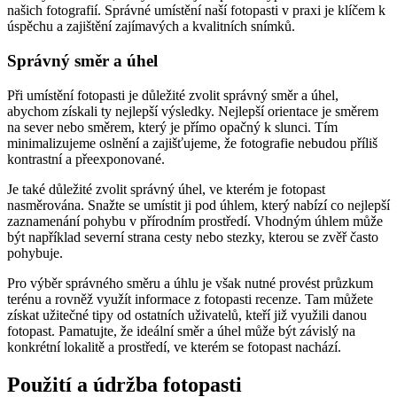
našich fotografií. Správné umístění naší fotopasti v praxi je klíčem k
úspěchu a zajištění zajímavých a kvalitních snímků.
Správný směr a úhel
Při umístění fotopasti je důležité zvolit správný směr a úhel,
abychom získali ty nejlepší výsledky. Nejlepší orientace je směrem
na sever nebo směrem, který je přímo opačný k slunci. Tím
minimalizujeme oslnění a zajišťujeme, že fotografie nebudou příliš
kontrastní a přeexponované.
Je také důležité zvolit správný úhel, ve kterém je fotopast
nasměrována. Snažte se umístit ji pod úhlem, který nabízí co nejlepší
zaznamenání pohybu v přírodním prostředí. Vhodným úhlem může
být například severní strana cesty nebo stezky, kterou se zvěř často
pohybuje.
Pro výběr správného směru a úhlu je však nutné provést průzkum
terénu a rovněž využít informace z fotopasti recenze. Tam můžete
získat užitečné tipy od ostatních uživatelů, kteří již využili danou
fotopast. Pamatujte, že ideální směr a úhel může být závislý na
konkrétní lokalitě a prostředí, ve kterém se fotopast nachází.
Použití a údržba fotopasti