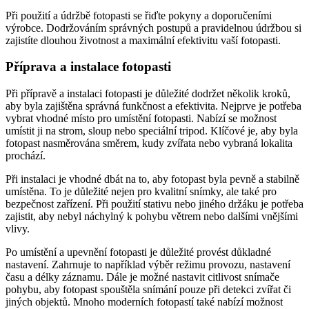
Při použití a údržbě fotopasti se řiďte pokyny a doporučeními
výrobce. Dodržováním správných postupů a pravidelnou údržbou si
zajistíte dlouhou životnost a maximální efektivitu vaší fotopasti.
Příprava a instalace fotopasti
Při přípravě a instalaci fotopasti je důležité dodržet několik kroků,
aby byla zajištěna správná funkčnost a efektivita. Nejprve je potřeba
vybrat vhodné místo pro umístění fotopasti. Nabízí se možnost
umístit ji na strom, sloup nebo speciální tripod. Klíčové je, aby byla
fotopast nasměrována směrem, kudy zvířata nebo vybraná lokalita
prochází.
Při instalaci je vhodné dbát na to, aby fotopast byla pevně a stabilně
umístěna. To je důležité nejen pro kvalitní snímky, ale také pro
bezpečnost zařízení. Při použití stativu nebo jiného držáku je potřeba
zajistit, aby nebyl náchylný k pohybu větrem nebo dalšími vnějšími
vlivy.
Po umístění a upevnění fotopasti je důležité provést důkladné
nastavení. Zahrnuje to například výběr režimu provozu, nastavení
času a délky záznamu. Dále je možné nastavit citlivost snímače
pohybu, aby fotopast spouštěla snímání pouze při detekci zvířat či
jiných objektů. Mnoho moderních fotopastí také nabízí možnost