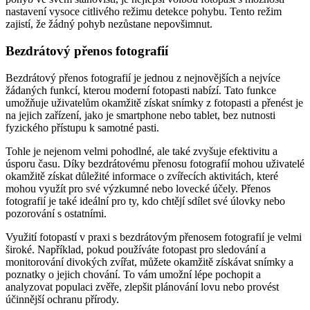
nastavení vysoce citlivého režimu detekce pohybu. Tento režim
zajistí, že žádný pohyb nezůstane nepovšimnut.
Bezdrátový přenos fotografií
Bezdrátový přenos fotografií je jednou z nejnovějších a nejvíce
žádaných funkcí, kterou moderní fotopasti nabízí. Tato funkce
umožňuje uživatelům okamžitě získat snímky z fotopasti a přenést je
na jejich zařízení, jako je smartphone nebo tablet, bez nutnosti
fyzického přístupu k samotné pasti.
Tohle je nejenom velmi pohodlné, ale také zvyšuje efektivitu a
úsporu času. Díky bezdrátovému přenosu fotografií mohou uživatelé
okamžitě získat důležité informace o zvířecích aktivitách, které
mohou využít pro své výzkumné nebo lovecké účely. Přenos
fotografií je také ideální pro ty, kdo chtějí sdílet své úlovky nebo
pozorování s ostatními.
Využití fotopastí v praxi s bezdrátovým přenosem fotografií je velmi
široké. Například, pokud používáte fotopast pro sledování a
monitorování divokých zvířat, můžete okamžitě získávat snímky a
poznatky o jejich chování. To vám umožní lépe pochopit a
analyzovat populaci zvěře, zlepšit plánování lovu nebo provést
účinnější ochranu přírody.