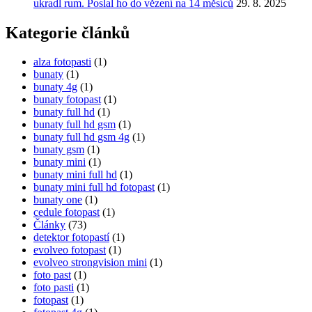
ukradl rum. Poslal ho do vězení na 14 měsíců
29. 8. 2025
Kategorie článků
alza fotopasti
(1)
bunaty
(1)
bunaty 4g
(1)
bunaty fotopast
(1)
bunaty full hd
(1)
bunaty full hd gsm
(1)
bunaty full hd gsm 4g
(1)
bunaty gsm
(1)
bunaty mini
(1)
bunaty mini full hd
(1)
bunaty mini full hd fotopast
(1)
bunaty one
(1)
cedule fotopast
(1)
Články
(73)
detektor fotopastí
(1)
evolveo fotopast
(1)
evolveo strongvision mini
(1)
foto past
(1)
foto pasti
(1)
fotopast
(1)