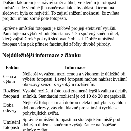
Dalším faktorem je správný směr a úhel, ve kterém je fotopast
umístěna. Je vhodné ji nasměrovat tak, aby oblast, kterou má
sledovat, byla co největší. To zajistí snížení možnosti, že zvířata
projdou mimo zorné pole fotopasti.
Správné umístění fotopasti je klíčové pro její efektivní využití.
Pamatujte na výběr vhodného stanoviště a správný směr a úhel,
který zajistí široké pokrytí sledované oblasti. Dobře umístěná
fotopast vám pak přinese fascinující záběry divoké přírody.
Nejdůležitější informace z článku
Faktor
Informace
Nejlepší vyvážení mezi cenou a výkonem je důležité při
Cena a
výběru fotopasti. Levné fotopasti mohou nabízet kvalitní
výkon
obrazový senzor s vysokým rozlišením.
Rozlišení
Vysoké rozlišení fotopasti znamená lepší kvalitu a detaily
fotopasti
snímků. Standardní rozlišení je od 10 do 20 megapixelů.
Nejlepší fotopasti mají dobrou detekci pohybu s rychlou
Doba
dobou odezvy, zásadní hlavně pro snímání rychle se
odezvy
pohybujících zvířat.
Správné umístění fotopasti na strategickém místě pod
Umístění
dobrým úhlem a směrem zvyšuje šance na úspěšné
fotopasti
snímky zvířat.