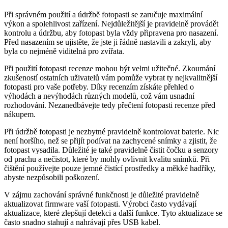
Při správném použití a údržbě fotopasti se zaručuje maximální
výkon a spolehlivost zařízení. Nejdůležitější je pravidelně provádět
kontrolu a údržbu, aby fotopast byla vždy připravena pro nasazení.
Před nasazením se ujistěte, že jste ji řádně nastavili a zakryli, aby
byla co nejméně viditelná pro zvířata.
Při použití fotopasti recenze mohou být velmi užitečné. Zkoumání
zkušeností ostatních uživatelů vám pomůže vybrat ty nejkvalitnější
fotopasti pro vaše potřeby. Díky recenzím získáte přehled o
výhodách a nevýhodách různých modelů, což vám usnadní
rozhodování. Nezanedbávejte tedy přečtení fotopasti recenze před
nákupem.
Při údržbě fotopasti je nezbytné pravidelně kontrolovat baterie. Nic
není horšího, než se přijít podívat na zachycené snímky a zjistit, že
fotopast vysadila. Důležité je také pravidelně čistit čočku a senzory
od prachu a nečistot, které by mohly ovlivnit kvalitu snímků. Při
čištění používejte pouze jemné čistící prostředky a měkké hadříky,
abyste nezpůsobili poškození.
V zájmu zachování správné funkčnosti je důležité pravidelně
aktualizovat firmware vaší fotopasti. Výrobci často vydávají
aktualizace, které zlepšují detekci a další funkce. Tyto aktualizace se
často snadno stahují a nahrávají přes USB kabel.