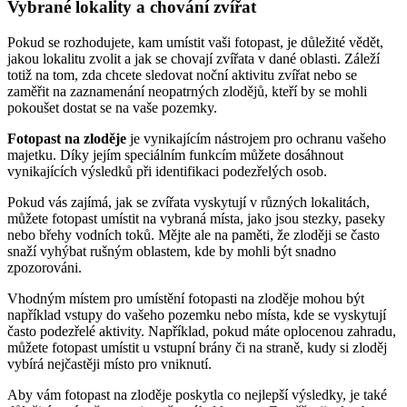
Vybrané lokality a chování zvířat
Pokud se rozhodujete, kam umístit vaši fotopast, je důležité vědět,
jakou lokalitu zvolit a jak se chovají zvířata v dané oblasti. Záleží
totiž na tom, zda chcete sledovat noční aktivitu zvířat nebo se
zaměřit na zaznamenání neopatrných zlodějů, kteří by se mohli
pokoušet dostat se na vaše pozemky.
Fotopast na zloděje
je vynikajícím nástrojem pro ochranu vašeho
majetku. Díky jejím speciálním funkcím můžete dosáhnout
vynikajících výsledků při identifikaci podezřelých osob.
Pokud vás zajímá, jak se zvířata vyskytují v různých lokalitách,
můžete fotopast umístit na vybraná místa, jako jsou stezky, paseky
nebo břehy vodních toků. Mějte ale na paměti, že zloději se často
snaží vyhýbat rušným oblastem, kde by mohli být snadno
zpozorováni.
Vhodným místem pro umístění fotopasti na zloděje mohou být
například vstupy do vašeho pozemku nebo místa, kde se vyskytují
často podezřelé aktivity. Například, pokud máte oplocenou zahradu,
můžete fotopast umístit u vstupní brány či na straně, kudy si zloděj
vybírá nejčastěji místo pro vniknutí.
Aby vám fotopast na zloděje poskytla co nejlepší výsledky, je také