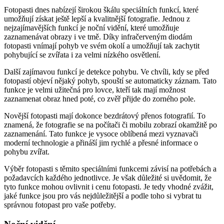
Fotopasti dnes nabízejí širokou škálu speciálních funkcí, které
umožňují získat ještě lepší a kvalitnější fotografie. Jednou z
nejzajímavějších funkcí je noční vidění, které umožňuje
zaznamenávat obrazy i ve tmě. Díky infračerveným diodám
fotopasti vnímají pohyb ve svém okolí a umožňují tak zachytit
pohybující se zvířata i za velmi nízkého osvětlení.
Další zajímavou funkcí je detekce pohybu. Ve chvíli, kdy se před
fotopastí objeví nějaký pohyb, spouští se automaticky záznam. Tato
funkce je velmi užitečná pro lovce, kteří tak mají možnost
zaznamenat obraz hned poté, co zvěř přijde do zorného pole.
Novější fotopasti mají dokonce bezdrátový přenos fotografií. To
znamená, že fotografie se na počítači či mobilu zobrazí okamžitě po
zaznamenání. Tato funkce je vysoce oblíbená mezi vyznavači
moderní technologie a přináší jim rychlé a přesné informace o
pohybu zvířat.
Výběr fotopasti s těmito speciálními funkcemi závisí na potřebách a
požadavcích každého jednotlivce. Je však důležité si uvědomit, že
tyto funkce mohou ovlivnit i cenu fotopasti. Je tedy vhodné zvážit,
jaké funkce jsou pro vás nejdůležitější a podle toho si vybrat tu
správnou fotopast pro vaše potřeby.