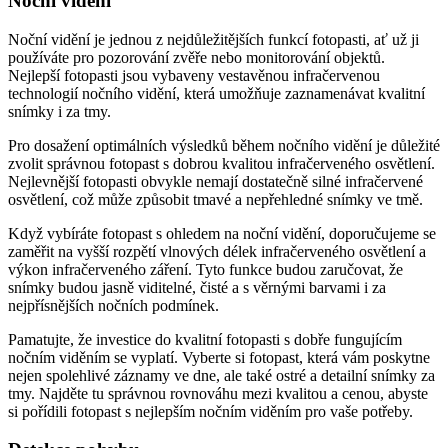
Noční vidění
Noční vidění je jednou z nejdůležitějších funkcí fotopasti, ať už ji
používáte pro pozorování zvěře nebo monitorování objektů.
Nejlepší fotopasti jsou vybaveny vestavěnou infračervenou
technologií nočního vidění, která umožňuje zaznamenávat kvalitní
snímky i za tmy.
Pro dosažení optimálních výsledků během nočního vidění je důležité
zvolit správnou fotopast s dobrou kvalitou infračerveného osvětlení.
Nejlevnější fotopasti obvykle nemají dostatečně silné infračervené
osvětlení, což může způsobit tmavé a nepřehledné snímky ve tmě.
Když vybíráte fotopast s ohledem na noční vidění, doporučujeme se
zaměřit na vyšší rozpětí vlnových délek infračerveného osvětlení a
výkon infračerveného záření. Tyto funkce budou zaručovat, že
snímky budou jasně viditelné, čisté a s věrnými barvami i za
nejpřísnějších nočních podmínek.
Pamatujte, že investice do kvalitní fotopasti s dobře fungujícím
nočním viděním se vyplatí. Vyberte si fotopast, která vám poskytne
nejen spolehlivé záznamy ve dne, ale také ostré a detailní snímky za
tmy. Najděte tu správnou rovnováhu mezi kvalitou a cenou, abyste
si pořídili fotopast s nejlepším nočním viděním pro vaše potřeby.