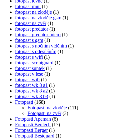
fotopast levné
(1)
fotopast mini
(1)
fotopast na zloděje
(1)
fotopast na zloděje gsm
(1)
fotopast na zvěř
(1)
fotopast predator
(1)
fotopast predator micro
(1)
fotopast s gsm
(1)
fotopast s nočním viděním
(1)
fotopast s odesíláním
(1)
fotopast s wifi
(1)
fotopast scoutguard
(1)
fotopast suntek
(1)
fotopast v lese
(1)
fotopast wifi
(1)
fotopast wk 8 a1
(1)
fotopast wk 8 a2
(1)
fotopast wk 8 b3
(1)
Fotopasti
(168)
Fotopasti na zloděje
(111)
Fotopasti na zvěř
(3)
Fotopasti Apeman
(6)
Fotopasti Bentech
(17)
Fotopasti Berger
(1)
Fotopasti Bestquard
(1)