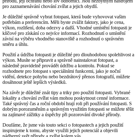
přírodu, její ochranu nebo lov odborníci. Jsou nezbytným nástrojem
pro zaznamenávání chování zvířat a jejich obydlí.
Je důležité správně vybrat fotopast, která bude vyhovovat vašim
potřebám a preferencím. Měli byste zvážit faktory, jako je cena,
výkon, rozlišení, doba odezvy a další. Vhodné umístění fotopasti je
klíčové pro získání co nejvíce informací. Rozhodnutí o umístění
závisí na výběru vhodného stanoviště a rozhodnutí o správném
směru a úhlu.
Použití a údržba fotopasti je důležité pro dlouhodobou spolehlivost a
výkon. Musíte se připravit a správně nainstalovat fotopast, a
následně pravidelně provádět údržbu a kontrolu. Pokud se
rozhodnete pro fotopast s speciálními funkcemi, jako je noční
vidění, detekce pohybu nebo bezdrátový přenos fotografií, můžete
dosáhnout ještě lepších výsledků.
Na závěr je důležité znát tipy a triky pro použití fotopasti. Vybrané
lokality a chování zvířat vám mohou poskytnout cenné informace.
Také správný čas a roční období hrají roli při používání fotopasti. S
dobrým porozuměním a správným využitím fotopasti se můžete těšit
na zajímavé zážitky a úspěchy při pozorování divoké přírody.
Doufáme, že jsme vás touto sekci o fotopastech a jejich použití
inspirujeme k tomu, abyste využili jejich potenciál a objevili
nádherný svět přírody a zvířat kolem vás.