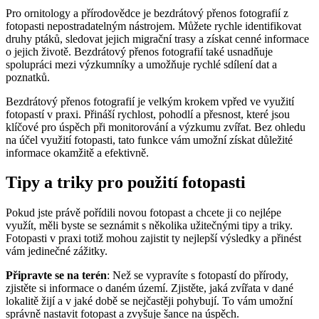
Pro ornitology a přírodovědce je bezdrátový přenos fotografií z
fotopasti nepostradatelným nástrojem. Můžete rychle identifikovat
druhy ptáků, sledovat jejich migrační trasy a získat cenné informace
o jejich životě. Bezdrátový přenos fotografií také usnadňuje
spolupráci mezi výzkumníky a umožňuje rychlé sdílení dat a
poznatků.
Bezdrátový přenos fotografií je velkým krokem vpřed ve využití
fotopastí v praxi. Přináší rychlost, pohodlí a přesnost, které jsou
klíčové pro úspěch při monitorování a výzkumu zvířat. Bez ohledu
na účel využití fotopasti, tato funkce vám umožní získat důležité
informace okamžitě a efektivně.
Tipy a triky pro použití fotopasti
Pokud jste právě pořídili novou fotopast a chcete ji co nejlépe
využít, měli byste se seznámit s několika užitečnými tipy a triky.
Fotopasti v praxi totiž mohou zajistit ty nejlepší výsledky a přinést
vám jedinečné zážitky.
Připravte se na terén
: Než se vypravíte s fotopastí do přírody,
zjistěte si informace o daném území. Zjistěte, jaká zvířata v dané
lokalitě žijí a v jaké době se nejčastěji pohybují. To vám umožní
správně nastavit fotopast a zvyšuje šance na úspěch.