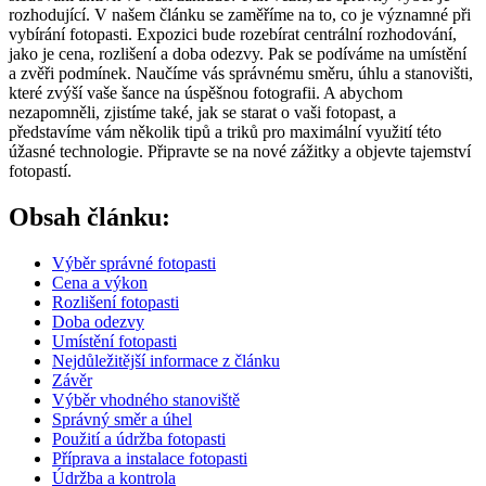
rozhodující. V našem článku se zaměříme na to, co je významné při
vybírání fotopasti. Expozici bude rozebírat centrální rozhodování,
jako je cena, rozlišení a doba odezvy. Pak se podíváme na umístění
a zvěři podmínek. Naučíme vás správnému směru, úhlu a stanovišti,
které zvýší vaše šance na úspěšnou fotografii. A abychom
nezapomněli, zjistíme také, jak se starat o vaši fotopast, a
představíme vám několik tipů a triků pro maximální využití této
úžasné technologie. Připravte se na nové zážitky a objevte tajemství
fotopastí.
Obsah článku:
Výběr správné fotopasti
Cena a výkon
Rozlišení fotopasti
Doba odezvy
Umístění fotopasti
Nejdůležitější informace z článku
Závěr
Výběr vhodného stanoviště
Správný směr a úhel
Použití a údržba fotopasti
Příprava a instalace fotopasti
Údržba a kontrola