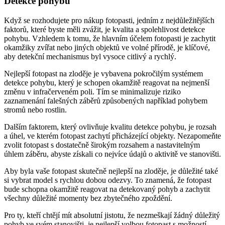
Detekce pohybu
Když se rozhodujete pro nákup fotopasti, jedním z nejdůležitějších
faktorů, které byste měli zvážit, je kvalita a spolehlivost detekce
pohybu. Vzhledem k tomu, že hlavním účelem fotopasti je zachytit
okamžiky zvířat nebo jiných objektů ve volné přírodě, je klíčové,
aby detekční mechanismus byl vysoce citlivý a rychlý.
Nejlepší fotopast na zloděje je vybavena pokročilým systémem
detekce pohybu, který je schopen okamžitě reagovat na nejmenší
změnu v infračerveném poli. Tím se minimalizuje riziko
zaznamenání falešných záběrů způsobených například pohybem
stromů nebo rostlin.
Dalším faktorem, který ovlivňuje kvalitu detekce pohybu, je rozsah
a úhel, ve kterém fotopast zachytí přicházející objekty. Nezapomeňte
zvolit fotopast s dostatečně širokým rozsahem a nastavitelným
úhlem záběru, abyste získali co nejvíce údajů o aktivitě ve stanovišti.
Aby byla vaše fotopast skutečně nejlepší na zloděje, je důležité také
si vybrat model s rychlou dobou odezvy. To znamená, že fotopast
bude schopna okamžitě reagovat na detekovaný pohyb a zachytit
všechny důležité momenty bez zbytečného zpoždění.
Pro ty, kteří chtějí mít absolutní jistotu, že nezmeškají žádný důležitý
pohyb ve svém stanovišti, je nejlepší volbou fotopast s možností