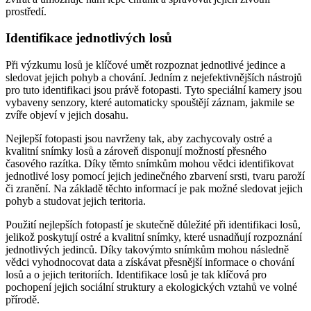
prostředí.
Identifikace jednotlivých losů
Při výzkumu losů je klíčové umět rozpoznat jednotlivé jedince a
sledovat jejich pohyb a chování. Jedním z nejefektivnějších nástrojů
pro tuto identifikaci jsou právě fotopasti. Tyto speciální kamery jsou
vybaveny senzory, které automaticky spouštějí záznam, jakmile se
zvíře objeví v jejich dosahu.
Nejlepší fotopasti jsou navrženy tak, aby zachycovaly ostré a
kvalitní snímky losů a zároveň disponují možností přesného
časového razítka. Díky těmto snímkům mohou vědci identifikovat
jednotlivé losy pomocí jejich jedinečného zbarvení srsti, tvaru paroží
či zranění. Na základě těchto informací je pak možné sledovat jejich
pohyb a studovat jejich teritoria.
Použití nejlepších fotopastí je skutečně důležité při identifikaci losů,
jelikož poskytují ostré a kvalitní snímky, které usnadňují rozpoznání
jednotlivých jedinců. Díky takovýmto snímkům mohou následně
vědci vyhodnocovat data a získávat přesnější informace o chování
losů a o jejich teritoriích. Identifikace losů je tak klíčová pro
pochopení jejich sociální struktury a ekologických vztahů ve volné
přírodě.