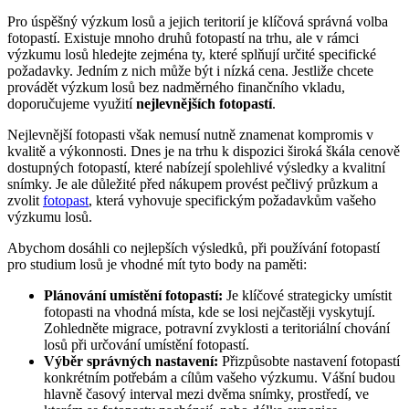
Pro úspěšný výzkum losů a jejich teritorií je klíčová správná volba
fotopastí. Existuje mnoho druhů fotopastí na trhu, ale v rámci
výzkumu losů hledejte zejména ty, které splňují určité specifické
požadavky. Jedním z nich může být i nízká cena. Jestliže chcete
provádět výzkum losů bez nadměrného finančního vkladu,
doporučujeme využití
nejlevnějších fotopastí
.
Nejlevnější fotopasti však nemusí nutně znamenat kompromis v
kvalitě a výkonnosti. Dnes je na trhu k dispozici široká škála cenově
dostupných fotopastí, které nabízejí spolehlivé výsledky a kvalitní
snímky. Je ale důležité před nákupem provést pečlivý průzkum a
zvolit
fotopast
, která vyhovuje specifickým požadavkům vašeho
výzkumu losů.
Abychom dosáhli co nejlepších výsledků, při používání fotopastí
pro studium losů je vhodné mít tyto body na paměti:
Plánování umístění fotopastí:
Je klíčové strategicky umístit
fotopasti na vhodná místa, kde se losi nejčastěji vyskytují.
Zohledněte migrace, potravní zvyklosti a teritoriální chování
losů při určování umístění fotopastí.
Výběr správných nastavení:
Přizpůsobte nastavení fotopastí
konkrétním potřebám a cílům vašeho výzkumu. Vášní budou
hlavně časový interval mezi dvěma snímky, prostředí, ve