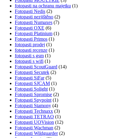
Fotopasti MOULTRIE
(3)
fotopasti na ochranu majetku
(1)
Fotopasti Nedis
(2)
Fotopasti nezjištěno
(2)
Fotopasti Numaxes
(7)
Fotopasti OXE
(6)
Fotopasti Platinium
(1)
Fotopasti Primos
(1)
fotopasti prodej
(1)
fotopasti recenze
(1)
fotopasti s gsm
(1)
fotopasti s wifi
(1)
Fotopasti ScoutGuard
(14)
Fotopasti Secutek
(2)
Fotopasti SiFar
(5)
Fotopasti SJCAM
(1)
Fotopasti Solight
(1)
Fotopasti Spromise
(2)
Fotopasti Spypoint
(1)
Fotopasti Stamony
(4)
Fotopasti Technaxx
(3)
Fotopasti TETRAO
(1)
Fotopasti UOVision
(12)
Fotopasti Wachman
(2)
Fotopasti Wildguarder
(2)