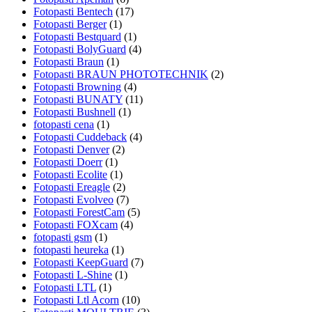
Fotopasti Bentech
(17)
Fotopasti Berger
(1)
Fotopasti Bestquard
(1)
Fotopasti BolyGuard
(4)
Fotopasti Braun
(1)
Fotopasti BRAUN PHOTOTECHNIK
(2)
Fotopasti Browning
(4)
Fotopasti BUNATY
(11)
Fotopasti Bushnell
(1)
fotopasti cena
(1)
Fotopasti Cuddeback
(4)
Fotopasti Denver
(2)
Fotopasti Doerr
(1)
Fotopasti Ecolite
(1)
Fotopasti Ereagle
(2)
Fotopasti Evolveo
(7)
Fotopasti ForestCam
(5)
Fotopasti FOXcam
(4)
fotopasti gsm
(1)
fotopasti heureka
(1)
Fotopasti KeepGuard
(7)
Fotopasti L-Shine
(1)
Fotopasti LTL
(1)
Fotopasti Ltl Acorn
(10)