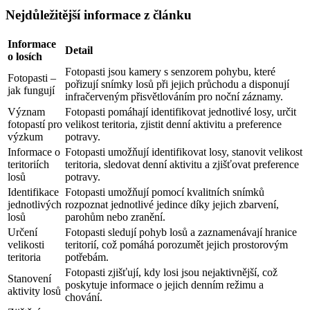
Nejdůležitější informace z článku
Informace
Detail
o losích
Fotopasti jsou kamery s senzorem pohybu, které
Fotopasti –
pořizují snímky losů při jejich průchodu a disponují
jak fungují
infračerveným přisvětlováním pro noční záznamy.
Význam
Fotopasti pomáhají identifikovat jednotlivé losy, určit
fotopastí pro
velikost teritoria, zjistit denní aktivitu a preference
výzkum
potravy.
Informace o
Fotopasti umožňují identifikovat losy, stanovit velikost
teritoriích
teritoria, sledovat denní aktivitu a zjišťovat preference
losů
potravy.
Identifikace
Fotopasti umožňují pomocí kvalitních snímků
jednotlivých
rozpoznat jednotlivé jedince díky jejich zbarvení,
losů
parohům nebo zranění.
Určení
Fotopasti sledují pohyb losů a zaznamenávají hranice
velikosti
teritorií, což pomáhá porozumět jejich prostorovým
teritoria
potřebám.
Fotopasti zjišťují, kdy losi jsou nejaktivnější, což
Stanovení
poskytuje informace o jejich denním režimu a
aktivity losů
chování.