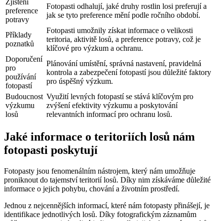
Zjištění
Fotopasti odhalují, jaké druhy rostlin losi preferují a
preference
jak se tyto preference mění podle ročního období.
potravy
Fotopasti umožnily získat informace o velikosti
Příklady
teritoria, aktivitě losů, a preference potravy, což je
poznatků
klíčové pro výzkum a ochranu.
Doporučení
Plánování umístění, správná nastavení, pravidelná
pro
kontrola a zabezpečení fotopastí jsou důležité faktory
používání
pro úspěšný výzkum.
fotopastí
Budoucnost
Využití levných fotopastí se stává klíčovým pro
výzkumu
zvýšení efektivity výzkumu a poskytování
losů
relevantních informací pro ochranu losů.
Jaké informace o teritoriích losů nám
fotopasti poskytují
Fotopasty jsou fenomenálním nástrojem, který nám umožňuje
proniknout do tajemství teritorií losů. Díky nim získáváme důležité
informace o jejich pohybu, chování a životním prostředí.
Jednou z nejcennějších informací, které nám fotopasty přinášejí, je
identifikace jednotlivých losů. Díky fotografickým záznamům