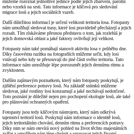
můžeme rozeznat jednotlivé jedince podle jejich zbarvení, parohů
nebo vzorků na srsti. Tato informace je klíčová pro sledování
migrace losů a jejich sociálních vazeb.
Další důležitou informací je určení velikosti teritoria losa. Fotopasty
nám umožňují sledovat trasy, které losi pravidelně přecházejí a jejich
rozsah. Tím získáváme přesnou představu o tom, jak rozlehlá je
jejich domovská oblast a jaké faktory ovlivňují její velikost.
Fotopasty nám také pomáhají stanovit aktivitu losa v průběhu dne.
Díky časovému razítku na fotografiích můžeme určit, kdy losi
vstávají nebo kdy se přesouvají do jiné části svého teritoria. Tato
informace nám umožňuje lépe porozumět jejich dennímu ritmu a
zvyklostem.
Dalším zajímavým poznatkem, který nám fotopasty poskytují, je
zjištění preference potravy losů. Na základě snímků můžeme
sledovat, jaké rostliny losi konzumují a jaké nechávají nedotčené.
Toto poznání je důležité nejen pro pochopení ekologie losů, ale také
pro plánování ochranných opatření.
Fotopasty jsou tedy klíčovým nástrojem, který nám odkrývá
tajemství teritorií losů. Poskytují nám informace o identitě losů,
jejich teritoriálním chování, denním ritmu a preferencích potravy.
Díky nim se nám otevírá nový pohled na život těchto majestátních
zvířat a umožňuje nám lépe chránit a spravovat jejich životní