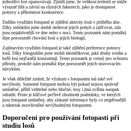
jednotliví losi opanovávají. Zjistili jsme, že velikost teritorií se může
výrazně lišit a závisí na různých faktorech, jako je dostupnost
potravy a přítomnost konkurence.
Dalším využitím fotopastí je zjištění aktivity losů v průběhu dne.
Díky snímkům jsme mohli sledovat jejich pohyb a zjišťovat, zda
jsou nejaktivnější ve dne nebo v noci. Tento poznatek nám pomáhá
lépe porozumět chování losů a jejich biologii.
Zajímavým využitím fotopastí je také zjištění preference potravy
losů. Díky fotografiím jsme mohli identifikovat, jaké druhy rostlin a
keřů losi nejčastěji konzumují. Tento poznatek je cenný pro ochranu
přírody, protože nám pomáhá lépe porozumět jejich stravovacím
návykům.
Je však důležité zmínit, že výzkum s fotopastmi má také své
nevýhody. Samotné fotopasti mohou být pokud nejsou správně
umístěné, příliš viditelné nebo hlučné, losy i jiná zvířata naopak
odradit. Proto je klíčové pečlivě zhodnotit podmínky, ve kterých
jsou fotopasti umístěny, aby získané informace byly co nejpřesnější
a nikterak neovlivněné nevýhodnými fotopastmi.
Doporučení pro používání fotopastí při
studiu losů