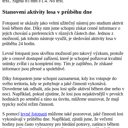
Stanovení aktivity losa v průběhu dne
Fotopasti se ukázaly jako velmi užitečný nástroj pro studium aktivit
losů během dne. Díky nim jsme schopni získat cenné informace o
jejich chování a preferencích v různých částech dne. Jednou z
možností, jak tohoto nástroje využít, je sledování aktivity losa v
průběhu 24 hodin.
Levné fotopasti jsou skvělou možností pro takový výzkum, protože
jde o cenově dostupné zařízení, které je schopné pořizovat kvalitní
snímky zvířat i za kompletní tmy. Tím je zajištěno, že získané
informace jsou přesné a spolehlivé.
Díky fotopastem jsme schopni zaznamenat, kdy los vstupuje do
svého teritoria, kdy se pohybuje a jaké činnosti vykonává.
Dovedeme tak odhalit, zda jsou losi spíše aktivní během dne nebo v
noci. Například, pokud zjistíme, že losi jsou nejaktivnější v prvních
hodinách po setmění a ráno na úsvitu, můžeme usuzovat, že mají
typicky noční režim činnosti.
S pomocí
levné fotopasti
můžeme také pozorovat, jaké činnosti losi
vykonávají v průběhu dne. Například, zjistili jsme, že večerní
hodiny jsou často vyhrazeny pro hledání potravy, zatímco během