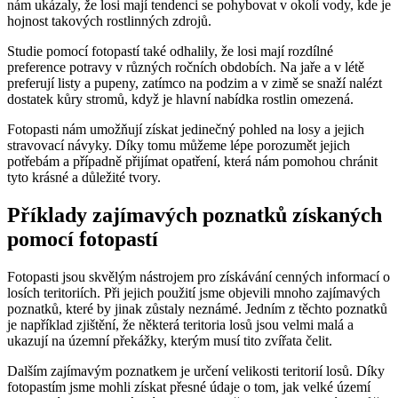
nám ukázaly, že losi mají tendenci se pohybovat v okolí vody, kde je
hojnost takových rostlinných zdrojů.
Studie pomocí fotopastí také odhalily, že losi mají rozdílné
preference potravy v různých ročních obdobích. Na jaře a v létě
preferují listy a pupeny, zatímco na podzim a v zimě se snaží nalézt
dostatek kůry stromů, když je hlavní nabídka rostlin omezená.
Fotopasti nám umožňují získat jedinečný pohled na losy a jejich
stravovací návyky. Díky tomu můžeme lépe porozumět jejich
potřebám a případně přijímat opatření, která nám pomohou chránit
tyto krásné a důležité tvory.
Příklady zajímavých poznatků získaných
pomocí fotopastí
Fotopasti jsou skvělým nástrojem pro získávání cenných informací o
losích teritoriích. Při jejich použití jsme objevili mnoho zajímavých
poznatků, které by jinak zůstaly neznámé. Jedním z těchto poznatků
je například zjištění, že některá teritoria losů jsou velmi malá a
ukazují na územní překážky, kterým musí tito zvířata čelit.
Dalším zajímavým poznatkem je určení velikosti teritorií losů. Díky
fotopastím jsme mohli získat přesné údaje o tom, jak velké území