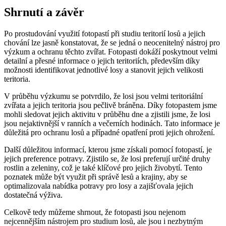
Shrnutí a závěr
Po prostudování využití fotopastí při studiu teritorií losů a jejich
chování lze jasně konstatovat, že se jedná o neocenitelný nástroj pro
výzkum a ochranu těchto zvířat. Fotopasti dokáží poskytnout velmi
detailní a přesné informace o jejich teritoriích, především díky
možnosti identifikovat jednotlivé losy a stanovit jejich velikosti
teritoria.
V průběhu výzkumu se potvrdilo, že losi jsou velmi teritoriální
zvířata a jejich teritoria jsou pečlivě bráněna. Díky fotopastem jsme
mohli sledovat jejich aktivitu v průběhu dne a zjistili jsme, že losi
jsou nejaktivnější v ranních a večerních hodinách. Tato informace je
důležitá pro ochranu losů a případné opatření proti jejich ohrožení.
Další důležitou informací, kterou jsme získali pomocí fotopastí, je
jejich preference potravy. Zjistilo se, že losi preferují určité druhy
rostlin a zeleniny, což je také klíčové pro jejich živobytí. Tento
poznatek může být využit při správě lesů a krajiny, aby se
optimalizovala nabídka potravy pro losy a zajišťovala jejich
dostatečná výživa.
Celkově tedy můžeme shrnout, že fotopasti jsou nejenom
nejcennějším nástrojem pro studium losů, ale jsou i nezbytným