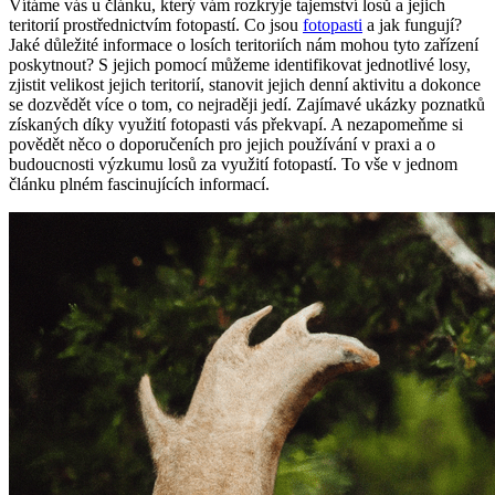
Vítáme vás u článku, který vám rozkryje tajemství losů a jejich
teritorií prostřednictvím fotopastí. Co jsou
fotopasti
a jak fungují?
Jaké důležité informace o losích teritoriích nám mohou tyto zařízení
poskytnout? S jejich pomocí můžeme identifikovat jednotlivé losy,
zjistit velikost jejich teritorií, stanovit jejich denní aktivitu a dokonce
se dozvědět více o tom, co nejraději jedí. Zajímavé ukázky poznatků
získaných díky využití fotopasti vás překvapí. A nezapomeňme si
povědět něco o doporučeních pro jejich používání v praxi a o
budoucnosti výzkumu losů za využití fotopastí. To vše v jednom
článku plném fascinujících informací.