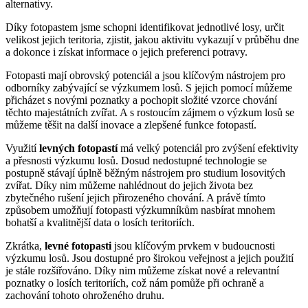
alternativy.
Díky fotopastem jsme schopni identifikovat jednotlivé losy, určit
velikost jejich teritoria, zjistit, jakou aktivitu vykazují v průběhu dne
a dokonce i získat informace o jejich preferenci potravy.
Fotopasti mají obrovský potenciál a jsou klíčovým nástrojem pro
odborníky zabývající se výzkumem losů. S jejich pomocí můžeme
přicházet s novými poznatky a pochopit složité vzorce chování
těchto majestátních zvířat. A s rostoucím zájmem o výzkum losů se
můžeme těšit na další inovace a zlepšené funkce fotopastí.
Využití
levných fotopastí
má velký potenciál pro zvýšení efektivity
a přesnosti výzkumu losů. Dosud nedostupné technologie se
postupně stávají úplně běžným nástrojem pro studium losovitých
zvířat. Díky nim můžeme nahlédnout do jejich života bez
zbytečného rušení jejich přirozeného chování. A právě tímto
způsobem umožňují fotopasti výzkumníkům nasbírat mnohem
bohatší a kvalitnější data o losích teritoriích.
Zkrátka,
levné fotopasti
jsou klíčovým prvkem v budoucnosti
výzkumu losů. Jsou dostupné pro širokou veřejnost a jejich použití
je stále rozšiřováno. Díky nim můžeme získat nové a relevantní
poznatky o losích teritoriích, což nám pomůže při ochraně a
zachování tohoto ohroženého druhu.