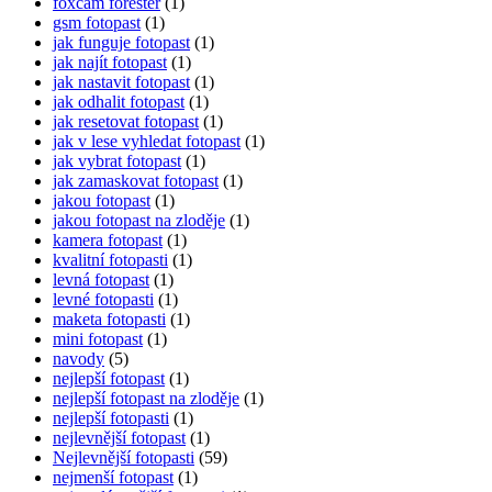
foxcam forester
(1)
gsm fotopast
(1)
jak funguje fotopast
(1)
jak najít fotopast
(1)
jak nastavit fotopast
(1)
jak odhalit fotopast
(1)
jak resetovat fotopast
(1)
jak v lese vyhledat fotopast
(1)
jak vybrat fotopast
(1)
jak zamaskovat fotopast
(1)
jakou fotopast
(1)
jakou fotopast na zloděje
(1)
kamera fotopast
(1)
kvalitní fotopasti
(1)
levná fotopast
(1)
levné fotopasti
(1)
maketa fotopasti
(1)
mini fotopast
(1)
navody
(5)
nejlepší fotopast
(1)
nejlepší fotopast na zloděje
(1)
nejlepší fotopasti
(1)
nejlevnější fotopast
(1)
Nejlevnější fotopasti
(59)
nejmenší fotopast
(1)