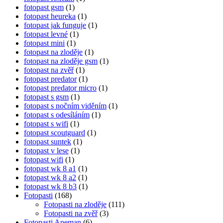
fotopast gsm
(1)
fotopast heureka
(1)
fotopast jak funguje
(1)
fotopast levné
(1)
fotopast mini
(1)
fotopast na zloděje
(1)
fotopast na zloděje gsm
(1)
fotopast na zvěř
(1)
fotopast predator
(1)
fotopast predator micro
(1)
fotopast s gsm
(1)
fotopast s nočním viděním
(1)
fotopast s odesíláním
(1)
fotopast s wifi
(1)
fotopast scoutguard
(1)
fotopast suntek
(1)
fotopast v lese
(1)
fotopast wifi
(1)
fotopast wk 8 a1
(1)
fotopast wk 8 a2
(1)
fotopast wk 8 b3
(1)
Fotopasti
(168)
Fotopasti na zloděje
(111)
Fotopasti na zvěř
(3)
Fotopasti Apeman
(6)