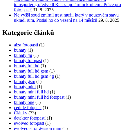
transportéru, předvedl Rus za polárním kruhem . Práce pro
foto past?
31. 8. 2025
Nejvyšší soud zmírnil trest muži, který v nouzovém stavu
ukradl rum. Poslal ho do vězení na 14 měsíců
29. 8. 2025
Kategorie článků
alza fotopasti
(1)
bunaty
(1)
bunaty 4g
(1)
bunaty fotopast
(1)
bunaty full hd
(1)
bunaty full hd gsm
(1)
bunaty full hd gsm 4g
(1)
bunaty gsm
(1)
bunaty mini
(1)
bunaty mini full hd
(1)
bunaty mini full hd fotopast
(1)
bunaty one
(1)
cedule fotopast
(1)
Články
(73)
detektor fotopastí
(1)
evolveo fotopast
(1)
evolveo strongvision mini
(1)