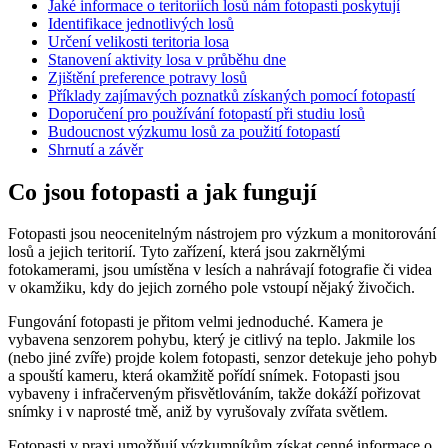
Jaké informace o teritoriích losů nám fotopasti poskytují
Identifikace jednotlivých losů
Určení velikosti teritoria losa
Stanovení aktivity losa v průběhu dne
Zjištění preference potravy losů
Příklady zajímavých poznatků získaných pomocí fotopastí
Doporučení pro používání fotopastí při studiu losů
Budoucnost výzkumu losů za použití fotopastí
Shrnutí a závěr
Co jsou fotopasti a jak fungují
Fotopasti jsou neocenitelným nástrojem pro výzkum a monitorování
losů a jejich teritorií. Tyto zařízení, která jsou zakrnělými
fotokamerami, jsou umístěna v lesích a nahrávají fotografie či videa
v okamžiku, kdy do jejich zorného pole vstoupí nějaký živočich.
Fungování fotopasti je přitom velmi jednoduché. Kamera je
vybavena senzorem pohybu, který je citlivý na teplo. Jakmile los
(nebo jiné zvíře) projde kolem fotopasti, senzor detekuje jeho pohyb
a spouští kameru, která okamžitě pořídí snímek. Fotopasti jsou
vybaveny i infračerveným přisvětlováním, takže dokáží pořizovat
snímky i v naprosté tmě, aniž by vyrušovaly zvířata světlem.
Fotopasti v praxi umožňují výzkumníkům získat cenné informace o