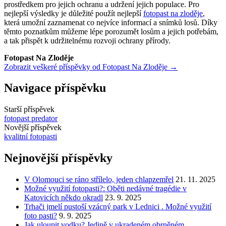
prostředkem pro jejich ochranu a udržení jejich populace. Pro
nejlepší výsledky je důležité použít nejlepší
fotopast na zloděje
,
která umožní zaznamenat co nejvíce informací a snímků losů. Díky
těmto poznatkům můžeme lépe porozumět losům a jejich potřebám,
a tak přispět k udržitelnému rozvoji ochrany přírody.
Fotopast Na Zloděje
Zobrazit veškeré příspěvky od Fotopast Na Zloděje →
Navigace příspěvku
Starší příspěvek
fotopast predator
Novější příspěvek
kvalitní fotopasti
Nejnovější příspěvky
V Olomouci se ráno střílelo, jeden chlapzemřel
21. 11. 2025
Možné využití fotopasti?: Oběti nedávné tragédie v
Katovicích někdo okradl
23. 9. 2025
Trhači jmelí pustoší vzácný park v Lednici . Možné využití
foto pasti?
9. 9. 2025
Jak uloupit vodku? Jedině v ukradeném obrněném