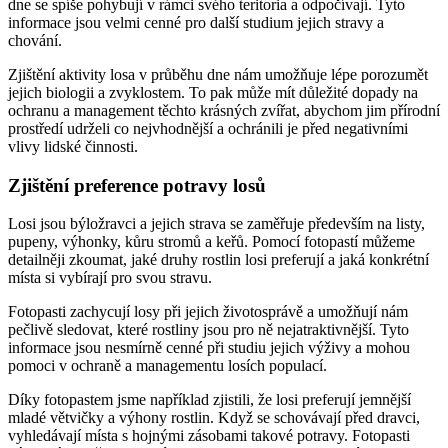
dne se spíše pohybují v rámci svého teritoria a odpočívají. Tyto
informace jsou velmi cenné pro další studium jejich stravy a
chování.
Zjištění aktivity losa v průběhu dne nám umožňuje lépe porozumět
jejich biologii a zvyklostem. To pak může mít důležité dopady na
ochranu a management těchto krásných zvířat, abychom jim přírodní
prostředí udrželi co nejvhodnější a ochránili je před negativními
vlivy lidské činnosti.
Zjištění preference potravy losů
Losi jsou býložravci a jejich strava se zaměřuje především na listy,
pupeny, výhonky, kůru stromů a keřů. Pomocí fotopastí můžeme
detailněji zkoumat, jaké druhy rostlin losi preferují a jaká konkrétní
místa si vybírají pro svou stravu.
Fotopasti zachycují losy při jejich životosprávě a umožňují nám
pečlivě sledovat, které rostliny jsou pro ně nejatraktivnější. Tyto
informace jsou nesmírně cenné při studiu jejich výživy a mohou
pomoci v ochraně a managementu losích populací.
Díky fotopastem jsme například zjistili, že losi preferují jemnější
mladé větvičky a výhony rostlin. Když se schovávají před dravci,
vyhledávají místa s hojnými zásobami takové potravy. Fotopasti