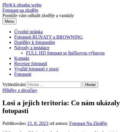
Přejít k obsahu webu
Fotopast na zloděje
Pomůže vám odhalit zloděje a vandaly
Menu
Úvodní stránka
Fotopasti BUNATY a BROWNING
Doplňky k fotopastím
Návody a instalace
FULL HD fotopast se špičkovou výbavou
Kontakt
Recenze fotopastí
Využití fotopastí v praxi
Fotopasti
Vyhledávání
Příběhy z divočiny
Losi a jejich teritoria: Co nám ukázaly
fotopasti
Publikováno
15. 8. 2023
od autora:
Fotopast Na Zloděje