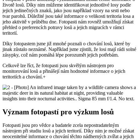
životě losů. Díky nim můžeme identifikovat jednotlivé losy podle
jejich jedinečných znaků, jako jsou například vzory na srsti nebo
tvar parohů. Důležité jsou také informace o velikosti teritoria losa a
jeho aktivitě v průběhu dne. Fotopasti nám rovněž umožňují získat
přehled o preferencích potravy losů a jejich migracích v rámci
teritorií.
Díky fotopastem jsme již mnohé poznali o chování losů, které by
jinak zůstalo neznámé. Například jsme zjistili, že losi mají rádi solné
zásypky, což nám pomáhá lépe porozumět jejich potřebám.
Celkově lze říct, že fotopasti jsou skvělým nástrojem pro
monitorování losů a přinášejí nám hodnotné informace o jejich
teritoriích a chování.+
Význam fotopastí pro výzkum losů
Fotopasti jsou pro vědce a badatele zcela nepostradatelným
nástrojem při studiu losů a jejich teritorií. Díky nim je možné získat
neocenitelné informace o chování těchto nádherných zvířat a jejich