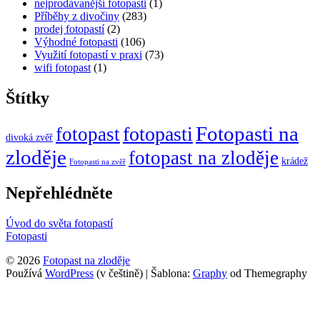
nejprodávanější fotopasti
(1)
Příběhy z divočiny
(283)
prodej fotopastí
(2)
Výhodné fotopasti
(106)
Využití fotopastí v praxi
(73)
wifi fotopast
(1)
Štítky
Fotopasti na
fotopasti
fotopast
divoká zvěř
zloděje
fotopast na zloděje
krádež
Fotopasti na zvěř
Nepřehlédněte
Úvod do světa fotopastí
Fotopasti
© 2026
Fotopast na zloděje
Používá
WordPress
(v češtině)
|
Šablona:
Graphy
od Themegraphy