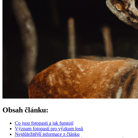
Obsah článku:
Co jsou fotopasti a jak fungují
Význam fotopastí pro výzkum losů
Nejdůležitější informace z článku