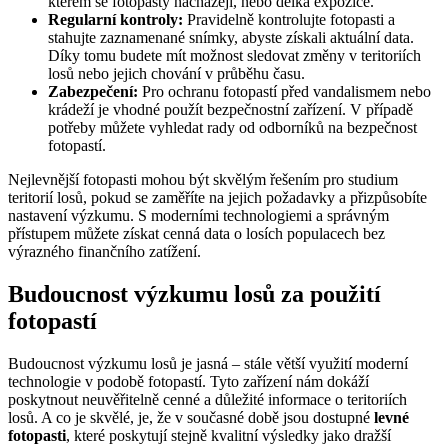
kterém se fotopasty nacházejí, nebo délka expozice.
Regularní kontroly:
Pravidelně kontrolujte fotopasti a
stahujte zaznamenané snímky, abyste získali aktuální data.
Díky tomu budete mít možnost sledovat změny v teritoriích
losů nebo jejich chování v průběhu času.
Zabezpečení:
Pro ochranu fotopastí před vandalismem nebo
krádeží je vhodné použít bezpečnostní zařízení. V případě
potřeby můžete vyhledat rady od odborníků na bezpečnost
fotopastí.
Nejlevnější fotopasti mohou být skvělým řešením pro studium
teritorií losů, pokud se zaměříte na jejich požadavky a přizpůsobíte
nastavení výzkumu. S moderními technologiemi a správným
přístupem můžete získat cenná data o losích populacech bez
výrazného finančního zatížení.
Budoucnost výzkumu losů za použití
fotopastí
Budoucnost výzkumu losů je jasná – stále větší využití moderní
technologie v podobě fotopastí. Tyto zařízení nám dokáží
poskytnout neuvěřitelně cenné a důležité informace o teritoriích
losů. A co je skvělé, je, že v současné době jsou dostupné
levné
fotopasti
, které poskytují stejně kvalitní výsledky jako dražší