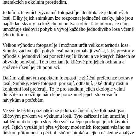
interakcích s okolním prostředím.
Jedním z hlavních významů fotopastí je identifikace jednotlivých
losů. Díky jejich snímkům lze rozpoznat jedinečné znaky, jako jsou
například skvrny na kožichu nebo tvar rohů. Tato informace nám
umožňuje sledovat pohyb a vývoj každého jednotlivého losa včetně
jeho teritoria.
Velkou výhodou fotopastí je i možnost určit velikost teritoria losa.
Snímky zachycující pohyb losů nám pomáhají vyčíst, jaký prostor v
přírodě si jednotliví losi ponechávají k životu a ve kterých částech se
obvykle pohybují. Toto poznání je klíčové pro jejich ochranu a
správné řízení jejich populací.
Dalším zajímavým aspektem fotopastí je zjištění preference potravy
losů. Snímky, které fotopasti pořizují, odhalují, jaké druhy rostlin
konkrétní losi preferují. To je pro studium jejich ekologie velmi
důležité a umožňuje nám lépe porozumět jejich stravovacím
návykům a potřebám.
Ve světle těchto poznatků lze jednoznačně říci, že fotopasti jsou
klíčovým prvkem ve výzkumu losů. Tyto zařízení nám umožňují
nahlédnout do jejich skrytého světa a lépe pochopit jejich životní
styl. Jejich využití je i přes výkony moderních fotopastí vázáno na
lidskou přítomnost a péči při sběru snímků a jejich následné analýze.