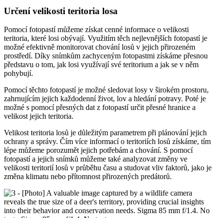
Určení velikosti teritoria losa
Pomocí fotopastí můžeme získat cenné informace o velikosti
teritoria, které losi obývají. Využitím těch nejlevnějších fotopastí je
možné efektivně monitorovat chování losů v jejich přirozeném
prostředí. Díky snímkům zachyceným fotopastmi získáme přesnou
představu o tom, jak losi využívají své teritorium a jak se v něm
pohybují.
Pomocí těchto fotopastí je možné sledovat losy v širokém prostoru,
zahrnujícím jejich každodenní život, lov a hledání potravy. Poté je
možné s pomocí přesných dat z fotopastí určit přesné hranice a
velikost jejich teritoria.
Velikost teritoria losů je důležitým parametrem při plánování jejich
ochrany a správy. Čím více informací o teritoriích losů získáme, tím
lépe můžeme porozumět jejich potřebám a chování. S pomocí
fotopastí a jejich snímků můžeme také analyzovat změny ve
velikosti teritorií losů v průběhu času a studovat vliv faktorů, jako je
změna klimatu nebo přítomnost přirozených predátorů.