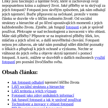
Lišky jsou fascinující a tajemné tvory, které si zachovávají svoji
nepopsatelnou krásu a zajímavý život. Jaké příběhy se tu skrývají za
jejich fotopasti? Fotopasti jsou skvělým způsobem, jak nám odhalují
jejich tajemství. Buďte připraveni na nečekané, protože v tomto
článku se dozvíte vše o liščím rodinném životě. Od sociální
struktury a hierarchie až po líčení upoutávajících momentů z jejich
každodenního života. Zjistěte, jak fungují
fotopasti
a jak je správně
používat. Překvapte se nad technologiemi a inovacemi v této oblasti.
Máte rádi příběhy? Připravte se na inspirativní příběhy lišek, lov,
mláďata a jejich učení se, a další neuvěřitelná chování. Fotopasti
nejsou jen zábavou, ale také nám pomáhají sdílet důležité poznatky
o liškách a přispívají k jejich ochraně a výzkumu. Nechte se
vtáhnout do jejich světa a objevte skrytá tajemství s pomocí
fotopastí. A navíc, můžete se dozvědět o dalších možnostech
využití
fotopastí
pro poznání živočišného světa.
Obsah článku:
Jak
fotopasti odhalují
tajemství liščího života
Liščí sociální struktura a hierarchie
Liščí teritoria a jejich význam
Fotopasti jako zdroj unikátních informací
Jak fungují fotopasti a jak je správně používat
Technologie a inovace v oblasti fotopastí