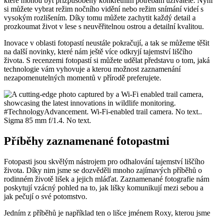
které mohou být přizpůsobeny konkrétním potřebám uživatele. Nyní
si můžete vybrat režim nočního vidění nebo režim snímání videí s
vysokým rozlišením. Díky tomu můžete zachytit každý detail a
prozkoumat život v lese s neuvěřitelnou ostrou a detailní kvalitou.
Inovace v oblasti fotopastí neustále pokračují, a tak se můžeme těšit
na další novinky, které nám ještě více odkryjí tajemství liščího
života. S recenzemi fotopastí si můžete udělat představu o tom, jaká
technologie vám vyhovuje a kterou možnost zaznamenání
nezapomenutelných momentů v přírodě preferujete.
Příběhy zaznamenané fotopastmi
Fotopasti jsou skvělým nástrojem pro odhalování tajemství liščího
života. Díky nim jsme se dozvěděli mnoho zajímavých příběhů o
rodinném životě lišek a jejich mláďat. Zaznamenané fotografie nám
poskytují vzácný pohled na to, jak lišky komunikují mezi sebou a
jak pečují o své potomstvo.
Jedním z příběhů je například ten o lišce jménem Roxy, kterou jsme