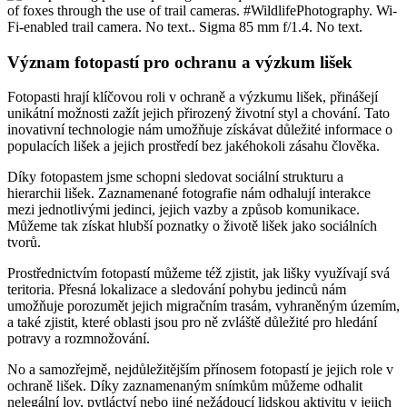
Význam fotopastí pro ochranu a výzkum lišek
Fotopasti hrají klíčovou roli v ochraně a výzkumu lišek, přinášejí
unikátní možnosti zažít jejich přirozený životní styl a chování. Tato
inovativní technologie nám umožňuje získávat důležité informace o
populacích lišek a jejich prostředí bez jakéhokoli zásahu člověka.
Díky fotopastem jsme schopni sledovat sociální strukturu a
hierarchii lišek. Zaznamenané fotografie nám odhalují interakce
mezi jednotlivými jedinci, jejich vazby a způsob komunikace.
Můžeme tak získat hlubší poznatky o životě lišek jako sociálních
tvorů.
Prostřednictvím fotopastí můžeme též zjistit, jak lišky využívají svá
teritoria. Přesná lokalizace a sledování pohybu jedinců nám
umožňuje porozumět jejich migračním trasám, vyhraněným územím,
a také zjistit, které oblasti jsou pro ně zvláště důležité pro hledání
potravy a rozmnožování.
No a samozřejmě, nejdůležitějším přínosem fotopastí je jejich role v
ochraně lišek. Díky zaznamenaným snímkům můžeme odhalit
nelegální lov, pytláctví nebo jiné nežádoucí lidskou aktivitu v jejich