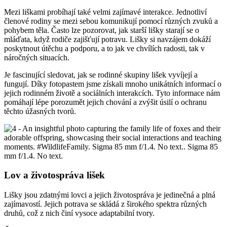
Mezi liškami probíhají také velmi zajímavé interakce. Jednotliví
členové rodiny se mezi sebou komunikují pomocí různých zvuků a
pohybem těla. Často lze pozorovat, jak starší lišky starají se o
mláďata, když rodiče zajišťují potravu. Lišky si navzájem dokáží
poskytnout útěchu a podporu, a to jak ve chvílích radosti, tak v
náročných situacích.
Je fascinující sledovat, jak se rodinné skupiny lišek vyvíjejí a
fungují. Díky fotopastem jsme získali mnoho unikátních informací o
jejich rodinném životě a sociálních interakcích. Tyto informace nám
pomáhají lépe porozumět jejich chování a zvýšit úsilí o ochranu
těchto úžasných tvorů.
Lov a životospráva lišek
Lišky jsou zdatnými lovci a jejich životospráva je jedinečná a plná
zajímavostí. Jejich potrava se skládá z širokého spektra různých
druhů, což z nich činí vysoce adaptabilní tvory.