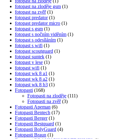
fotopast na zloděje
(1)
fotopast na zloděje gsm
(1)
fotopast na zvěř
(1)
fotopast predator
(1)
fotopast predator micro
(1)
fotopast s gsm
(1)
fotopast s nočním viděním
(1)
fotopast s odesíláním
(1)
fotopast s wifi
(1)
fotopast scoutguard
(1)
fotopast suntek
(1)
fotopast v lese
(1)
fotopast wifi
(1)
fotopast wk 8 a1
(1)
fotopast wk 8 a2
(1)
fotopast wk 8 b3
(1)
Fotopasti
(168)
Fotopasti na zloděje
(111)
Fotopasti na zvěř
(3)
Fotopasti Apeman
(6)
Fotopasti Bentech
(17)
Fotopasti Berger
(1)
Fotopasti Bestquard
(1)
Fotopasti BolyGuard
(4)
Fotopasti Braun
(1)