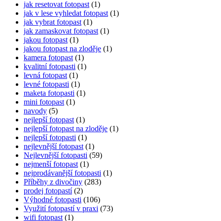
jak resetovat fotopast
(1)
jak v lese vyhledat fotopast
(1)
jak vybrat fotopast
(1)
jak zamaskovat fotopast
(1)
jakou fotopast
(1)
jakou fotopast na zloděje
(1)
kamera fotopast
(1)
kvalitní fotopasti
(1)
levná fotopast
(1)
levné fotopasti
(1)
maketa fotopasti
(1)
mini fotopast
(1)
navody
(5)
nejlepší fotopast
(1)
nejlepší fotopast na zloděje
(1)
nejlepší fotopasti
(1)
nejlevnější fotopast
(1)
Nejlevnější fotopasti
(59)
nejmenší fotopast
(1)
nejprodávanější fotopasti
(1)
Příběhy z divočiny
(283)
prodej fotopastí
(2)
Výhodné fotopasti
(106)
Využití fotopastí v praxi
(73)
wifi fotopast
(1)