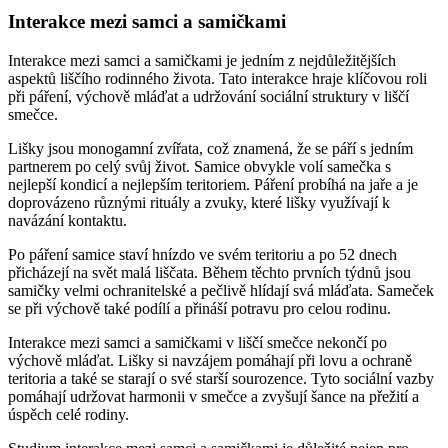
Interakce mezi samci a samičkami
Interakce mezi samci a samičkami je jedním z nejdůležitějších
aspektů liščího rodinného života. Tato interakce hraje klíčovou roli
při páření, výchově mláďat a udržování sociální struktury v liščí
smečce.
Lišky jsou monogamní zvířata, což znamená, že se páří s jedním
partnerem po celý svůj život. Samice obvykle volí samečka s
nejlepší kondicí a nejlepším teritoriem. Páření probíhá na jaře a je
doprovázeno různými rituály a zvuky, které lišky využívají k
navázání kontaktu.
Po páření samice staví hnízdo ve svém teritoriu a po 52 dnech
přicházejí na svět malá liščata. Během těchto prvních týdnů jsou
samičky velmi ochranitelské a pečlivě hlídají svá mláďata. Sameček
se při výchově také podílí a přináší potravu pro celou rodinu.
Interakce mezi samci a samičkami v liščí smečce nekončí po
výchově mláďat. Lišky si navzájem pomáhají při lovu a ochraně
teritoria a také se starají o své starší sourozence. Tyto sociální vazby
pomáhají udržovat harmonii v smečce a zvyšují šance na přežití a
úspěch celé rodiny.