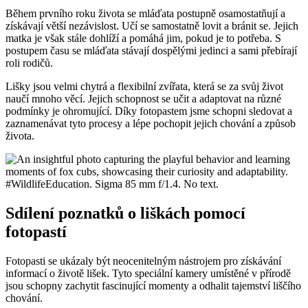
Během prvního roku života se mláďata postupně osamostatňují a
získávají větší nezávislost. Učí se samostatně lovit a bránit se. Jejich
matka je však stále dohlíží a pomáhá jim, pokud je to potřeba. S
postupem času se mláďata stávají dospělými jedinci a sami přebírají
roli rodičů.
Lišky jsou velmi chytrá a flexibilní zvířata, která se za svůj život
naučí mnoho věcí. Jejich schopnost se učit a adaptovat na různé
podmínky je ohromující. Díky fotopastem jsme schopni sledovat a
zaznamenávat tyto procesy a lépe pochopit jejich chování a způsob
života.
Sdílení poznatků o liškách pomocí
fotopastí
Fotopasti se ukázaly být neocenitelným nástrojem pro získávání
informací o životě lišek. Tyto speciální kamery umístěné v přírodě
jsou schopny zachytit fascinující momenty a odhalit tajemství liščího
chování.