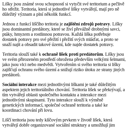
Lišky jsou známé svou schopností si vytyčit své teritorium a pečlivě
ho střežit. Teritoria, která si jednotlivé lišky vytvářejí, mají pro ně
důležitý význam a plní několik funkcí.
Jednou z funkcí liščího teritoria je
zajištění zdrojů potravy
. Lišky
jsou dominantní predátory, které se živí převážně drobnými savci,
ptáky, hmyzem a rostlinnou potravou. Každá liška potřebuje
dostatek potravy pro své přežití i přežití svých mláďat, a proto se
snaží najít a obsadit takové území, kde najde dostatek potravy.
Teritoria slouží také k
ochraně lišek proti predátorům
. Lišky jsou
ve svém přirozeném prostředí ohrožena především velkými šelmami,
jako jsou vlci nebo medvědi. Vytvořením si svého teritoria si lišky
zajišťují ochranu svého území a snižují riziko útoku ze strany jiných
predátorů.
Sociální interakce
mezi jednotlivými liškami je také důležitým
aspektem jejich teritoriálního chování. Teritoria lišek se překrývají, a
tím vytvářejí oblasti společného kontaktu a interakce mezi
jednotlivými skupinami. Tyto interakce slouží k výměně
genetických informací, společné ochraně teritoria a také ke
koordinaci chování při lovu.
Liščí teritoria jsou tedy klíčovým prvkem v životě lišek, která
vytvářejí dobře organizované sociální struktury a umožňují jim