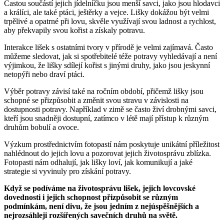
Častou součástí jejich jídelníčku jsou menší savci, jako jsou hlodavci
a králíci, ale také ptáci, ještěrky a vejce. Lišky dokážou být velmi
trpělivé a opatrné při lovu, skvěle využívají svou ladnost a rychlost,
aby překvapily svou kořist a získaly potravu.
Interakce lišek s ostatními tvory v přírodě je velmi zajímavá. Často
můžeme sledovat, jak si spotřebitelé téže potravy vyhledávají a není
výjimkou, že lišky sdílejí kořist s jinými druhy, jako jsou jeskynní
netopýři nebo draví ptáci.
Výběr potravy závisí také na ročním období, přičemž lišky jsou
schopné se přizpůsobit a změnit svou stravu v závislosti na
dostupnosti potravy. Například v zimě se často živí drobnými savci,
kteří jsou snadněji dostupní, zatímco v létě mají přístup k různým
druhům bobulí a ovoce.
Výzkum prostřednictvím fotopastí nám poskytuje unikátní příležitost
nahlédnout do jejich lovu a pozorovat jejich životosprávu zblízka.
Fotopasti nám odhalují, jak lišky loví, jak komunikují a jaké
strategie si vyvinuly pro získání potravy.
Když se podíváme na životosprávu lišek, jejich lovcovské
dovednosti i jejich schopnost přizpůsobit se různým
podmínkám, není divu, že jsou jedním z nejúspěšnějších a
nejrozsáhleji rozšířených savečních druhů na světě.