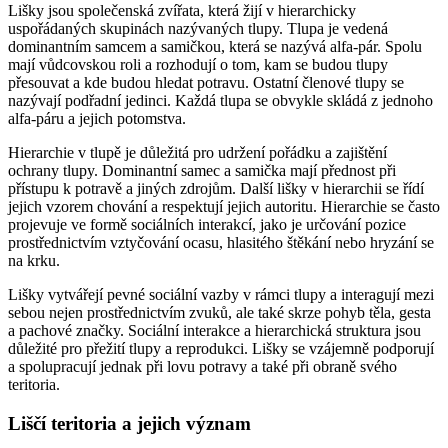
Lišky jsou společenská zvířata, která žijí v hierarchicky
uspořádaných skupinách nazývaných tlupy. Tlupa je vedená
dominantním samcem a samičkou, která se nazývá alfa-pár. Spolu
mají vůdcovskou roli a rozhodují o tom, kam se budou tlupy
přesouvat a kde budou hledat potravu. Ostatní členové tlupy se
nazývají podřadní jedinci. Každá tlupa se obvykle skládá z jednoho
alfa-páru a jejich potomstva.
Hierarchie v tlupě je důležitá pro udržení pořádku a zajištění
ochrany tlupy. Dominantní samec a samička mají přednost při
přístupu k potravě a jiných zdrojům. Další lišky v hierarchii se řídí
jejich vzorem chování a respektují jejich autoritu. Hierarchie se často
projevuje ve formě sociálních interakcí, jako je určování pozice
prostřednictvím vztyčování ocasu, hlasitého štěkání nebo hryzání se
na krku.
Lišky vytvářejí pevné sociální vazby v rámci tlupy a interagují mezi
sebou nejen prostřednictvím zvuků, ale také skrze pohyb těla, gesta
a pachové značky. Sociální interakce a hierarchická struktura jsou
důležité pro přežití tlupy a reprodukci. Lišky se vzájemně podporují
a spolupracují jednak při lovu potravy a také při obraně svého
teritoria.
Liščí teritoria a jejich význam