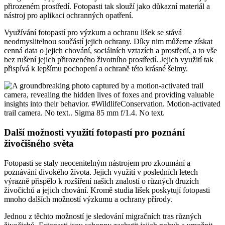
přirozeném prostředí. Fotopasti tak slouží jako důkazní materiál a
nástroj pro aplikaci ochranných opatření.
Využívání fotopastí pro výzkum a ochranu lišek se stává
neodmyslitelnou součástí jejich ochrany. Díky nim můžeme získat
cenná data o jejich chování, sociálních vztazích a prostředí, a to vše
bez rušení jejich přirozeného životního prostředí. Jejich využití tak
přispívá k lepšímu pochopení a ochraně této krásné šelmy.
Další možnosti využití fotopastí pro poznání
živočišného světa
Fotopasti se staly neocenitelným nástrojem pro zkoumání a
poznávání divokého života. Jejich využití v posledních letech
výrazně přispělo k rozšíření našich znalostí o různých druzích
živočichů a jejich chování. Kromě studia lišek poskytují fotopasti
mnoho dalších možností výzkumu a ochrany přírody.
Jednou z těchto možností je sledování migračních tras různých