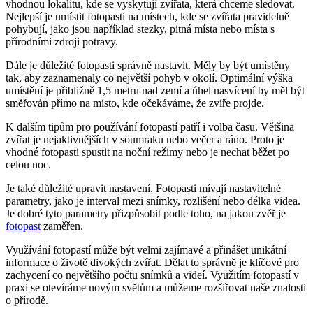
vhodnou lokalitu, kde se vyskytují zvířata, která chceme sledovat.
Nejlepší je umístit fotopasti na místech, kde se zvířata pravidelně
pohybují, jako jsou například stezky, pitná místa nebo místa s
přírodními zdroji potravy.
Dále je důležité fotopasti správně nastavit. Měly by být umístěny
tak, aby zaznamenaly co největší pohyb v okolí. Optimální výška
umístění je přibližně 1,5 metru nad zemí a úhel nasvícení by měl být
směřován přímo na místo, kde očekáváme, že zvíře projde.
K dalším tipům pro používání fotopastí patří i volba času. Většina
zvířat je nejaktivnějších v soumraku nebo večer a ráno. Proto je
vhodné fotopasti spustit na noční režimy nebo je nechat běžet po
celou noc.
Je také důležité upravit nastavení. Fotopasti mívají nastavitelné
parametry, jako je interval mezi snímky, rozlišení nebo délka videa.
Je dobré tyto parametry přizpůsobit podle toho, na jakou zvěř je
fotopast
zaměřen.
Využívání fotopastí může být velmi zajímavé a přinášet unikátní
informace o životě divokých zvířat. Dělat to správně je klíčové pro
zachycení co největšího počtu snímků a videí. Využitím fotopastí v
praxi se otevíráme novým světům a můžeme rozšiřovat naše znalosti
o přírodě.