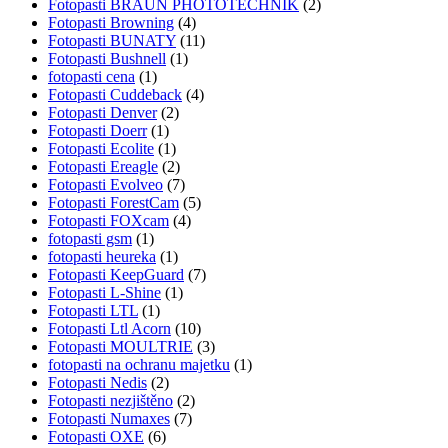
Fotopasti BRAUN PHOTOTECHNIK
(2)
Fotopasti Browning
(4)
Fotopasti BUNATY
(11)
Fotopasti Bushnell
(1)
fotopasti cena
(1)
Fotopasti Cuddeback
(4)
Fotopasti Denver
(2)
Fotopasti Doerr
(1)
Fotopasti Ecolite
(1)
Fotopasti Ereagle
(2)
Fotopasti Evolveo
(7)
Fotopasti ForestCam
(5)
Fotopasti FOXcam
(4)
fotopasti gsm
(1)
fotopasti heureka
(1)
Fotopasti KeepGuard
(7)
Fotopasti L-Shine
(1)
Fotopasti LTL
(1)
Fotopasti Ltl Acorn
(10)
Fotopasti MOULTRIE
(3)
fotopasti na ochranu majetku
(1)
Fotopasti Nedis
(2)
Fotopasti nezjištěno
(2)
Fotopasti Numaxes
(7)
Fotopasti OXE
(6)