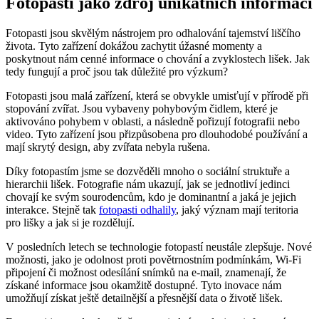
Fotopasti jako zdroj unikátních informací
Fotopasti jsou skvělým nástrojem pro odhalování tajemství liščího
života. Tyto zařízení dokážou zachytit úžasné momenty a
poskytnout nám cenné informace o chování a zvyklostech lišek. Jak
tedy fungují a proč jsou tak důležité pro výzkum?
Fotopasti jsou malá zařízení, která se obvykle umisťují v přírodě při
stopování zvířat. Jsou vybaveny pohybovým čidlem, které je
aktivováno pohybem v oblasti, a následně pořizují fotografii nebo
video. Tyto zařízení jsou přizpůsobena pro dlouhodobé používání a
mají skrytý design, aby zvířata nebyla rušena.
Díky fotopastím jsme se dozvěděli mnoho o sociální struktuře a
hierarchii lišek. Fotografie nám ukazují, jak se jednotliví jedinci
chovají ke svým sourodencům, kdo je dominantní a jaká je jejich
interakce. Stejně tak
fotopasti odhalily
, jaký význam mají teritoria
pro lišky a jak si je rozdělují.
V posledních letech se technologie fotopastí neustále zlepšuje. Nové
možnosti, jako je odolnost proti povětrnostním podmínkám, Wi-Fi
připojení či možnost odesílání snímků na e-mail, znamenají, že
získané informace jsou okamžitě dostupné. Tyto inovace nám
umožňují získat ještě detailnější a přesnější data o životě lišek.