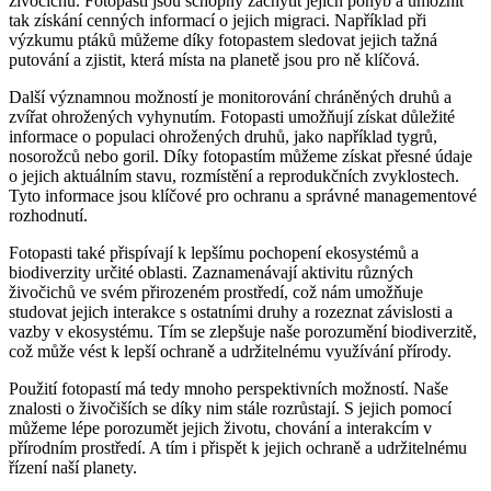
živočichů. Fotopasti jsou schopny zachytit jejich pohyb a umožnit
tak získání cenných informací o jejich migraci. Například při
výzkumu ptáků můžeme díky fotopastem sledovat jejich tažná
putování a zjistit, která místa na planetě jsou pro ně klíčová.
Další významnou možností je monitorování chráněných druhů a
zvířat ohrožených vyhynutím. Fotopasti umožňují získat důležité
informace o populaci ohrožených druhů, jako například tygrů,
nosorožců nebo goril. Díky fotopastím můžeme získat přesné údaje
o jejich aktuálním stavu, rozmístění a reprodukčních zvyklostech.
Tyto informace jsou klíčové pro ochranu a správné managementové
rozhodnutí.
Fotopasti také přispívají k lepšímu pochopení ekosystémů a
biodiverzity určité oblasti. Zaznamenávají aktivitu různých
živočichů ve svém přirozeném prostředí, což nám umožňuje
studovat jejich interakce s ostatními druhy a rozeznat závislosti a
vazby v ekosystému. Tím se zlepšuje naše porozumění biodiverzitě,
což může vést k lepší ochraně a udržitelnému využívání přírody.
Použití fotopastí má tedy mnoho perspektivních možností. Naše
znalosti o živočiších se díky nim stále rozrůstají. S jejich pomocí
můžeme lépe porozumět jejich životu, chování a interakcím v
přírodním prostředí. A tím i přispět k jejich ochraně a udržitelnému
řízení naší planety.