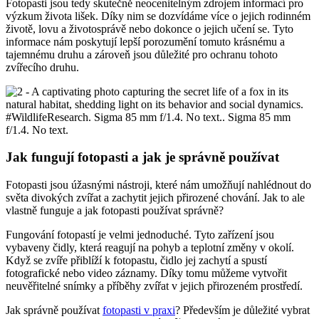
Fotopasti jsou tedy skutečně neocenitelným zdrojem informací pro
výzkum života lišek. Díky nim se dozvídáme více o jejich rodinném
životě, lovu a životosprávě nebo dokonce o jejich učení se. Tyto
informace nám poskytují lepší porozumění tomuto krásnému a
tajemnému druhu a zároveň jsou důležité pro ochranu tohoto
zvířecího druhu.
Jak fungují fotopasti a jak je správně používat
Fotopasti jsou úžasnými nástroji, které nám umožňují nahlédnout do
světa divokých zvířat a zachytit jejich přirozené chování. Jak to ale
vlastně funguje a jak fotopasti používat správně?
Fungování fotopastí je velmi jednoduché. Tyto zařízení jsou
vybaveny čidly, která reagují na pohyb a teplotní změny v okolí.
Když se zvíře přiblíží k fotopastu, čidlo jej zachytí a spustí
fotografické nebo video záznamy. Díky tomu můžeme vytvořit
neuvěřitelné snímky a příběhy zvířat v jejich přirozeném prostředí.
Jak správně používat
fotopasti v praxi
? Především je důležité vybrat