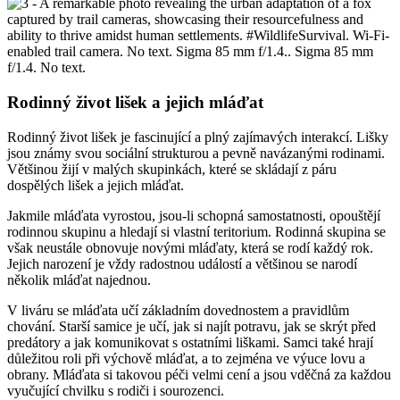
Rodinný život lišek a jejich mláďat
Rodinný život lišek je fascinující a plný zajímavých interakcí. Lišky
jsou známy svou sociální strukturou a pevně navázanými rodinami.
Většinou žijí v malých skupinkách, které se skládají z páru
dospělých lišek a jejich mláďat.
Jakmile mláďata vyrostou, jsou-li schopná samostatnosti, opouštějí
rodinnou skupinu a hledají si vlastní teritorium. Rodinná skupina se
však neustále obnovuje novými mláďaty, která se rodí každý rok.
Jejich narození je vždy radostnou událostí a většinou se narodí
několik mláďat najednou.
V liváru se mláďata učí základním dovednostem a pravidlům
chování. Starší samice je učí, jak si najít potravu, jak se skrýt před
predátory a jak komunikovat s ostatními liškami. Samci také hrají
důležitou roli při výchově mláďat, a to zejména ve výuce lovu a
obrany. Mláďata si takovou péči velmi cení a jsou vděčná za každou
vyučující chvilku s rodiči i sourozenci.