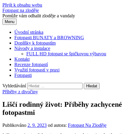
Přejít k obsahu webu
Fotopast na zloděje
Pomůže vám odhalit zloděje a vandaly
Menu
Úvodní stránka
Fotopasti BUNATY a BROWNING
Doplňky k fotopastím
Návody a instalace
FULL HD fotopast se špičkovou výbavou
Kontakt
Recenze fotopastí
Využití fotopastí v praxi
Fotopasti
Vyhledávání
Příběhy z divočiny
Liščí rodinný život: Příběhy zachycené
fotopastmi
Publikováno
2. 9. 2023
od autora:
Fotopast Na Zloděje