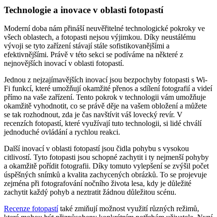
Technologie a inovace v oblasti fotopastí
Moderní doba nám přináší neuvěřitelné technologické pokroky ve
všech oblastech, a fotopasti nejsou výjimkou. Díky neustálému
vývoji se tyto zařízení stávají stále sofistikovanějšími a
efektivnějšími. Právě v této sekci se podíváme na některé z
nejnovějších inovací v oblasti fotopastí.
Jednou z nejzajímavějších inovací jsou bezpochyby fotopasti s Wi-
Fi funkcí, které umožňují okamžité přenos a sdílení fotografií a videí
přímo na vaše zařízení. Tento pokrok v technologii vám umožňuje
okamžitě vyhodnotit, co se právě děje na vašem obložení a můžete
se tak rozhodnout, zda je čas navštívit váš lovecký revír. V
recenzích fotopastí, které využívají tuto technologii, si lidé chválí
jednoduché ovládání a rychlou reakci.
Další inovací v oblasti fotopastí jsou čidla pohybu s vysokou
citlivostí. Tyto fotopasti jsou schopné zachytit i ty nejmenší pohyby
a okamžitě pořídit fotografii. Díky tomuto vylepšení se zvýšil počet
úspěšných snímků a kvalita zachycených obrázků. To se projevuje
zejména při fotografování nočního života lesa, kdy je důležité
zachytit každý pohyb a neztratit žádnou důležitou scénu.
Recenze fotopastí
také zmiňují možnost využití různých režimů,