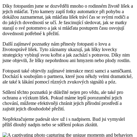
Díky fotopastím jsme se dozvěděli mnoho o rodinném životě lišek a
jejich mláďat. Tyto kamery zaplí fotky automatice při pohybu a
dokážou zaznamenat, jak mláďata lišek tráví čas se svými rodiči a
do jakých dovedností se učí. Je fascinující sledovat, jak se matky
starají o své potomstvo a jak si mláďata postupem času osvojují
dovednosti potřebné k přežití.
Další zajímavé poznatky nám přinesly fotopasti o lovu a
životosprávě lišek. Tyto záznamy ukazují, jak lišky lovecky
strategicky vybírají svou kořist a jak zachází s potravou. Díky nim
jsme objevili, že lišky nepohrdnou ani hmyzem nebo plody rostlin.
Fotopasti také objevily zajímavé interakce mezi samci a samičkami.
Dochází k soubojům o partnera, které jsou někdy velmi dramatické,
ale také k lákání pomocí různých zvukových signálů a póz.
Sdílení těchto poznatků je důležité nejen pro vědu, ale také pro
ochranu a výzkum lišek. Pokud máme lepší porozumění jejich
chování, můžeme efektivněji chránit jejich přírodní prostředí a
zajistit jejich dlouhodobé přežití.
Nepřekračujeme padesát slov už i s nadpisem. Bud jsi vymyslel
příliš dlouhý nadpis nebo se sdělení pokus zkrátit.