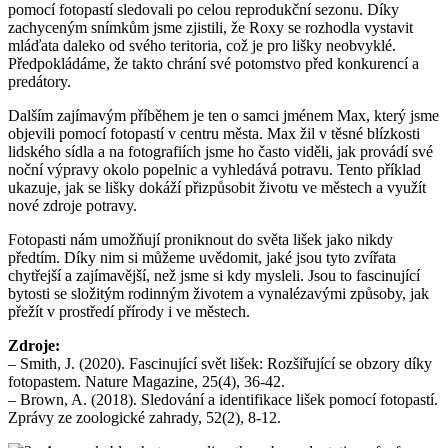
pomocí fotopastí sledovali po celou reprodukční sezonu. Díky
zachyceným snímkům jsme zjistili, že Roxy se rozhodla vystavit
mláďata daleko od svého teritoria, což je pro lišky neobvyklé.
Předpokládáme, že takto chrání své potomstvo před konkurencí a
predátory.
Dalším zajímavým příběhem je ten o samci jménem Max, který jsme
objevili pomocí fotopastí v centru města. Max žil v těsné blízkosti
lidského sídla a na fotografiích jsme ho často viděli, jak provádí své
noční výpravy okolo popelnic a vyhledává potravu. Tento příklad
ukazuje, jak se lišky dokáží přizpůsobit životu ve městech a využít
nové zdroje potravy.
Fotopasti nám umožňují proniknout do světa lišek jako nikdy
předtím. Díky nim si můžeme uvědomit, jaké jsou tyto zvířata
chytřejší a zajímavější, než jsme si kdy mysleli. Jsou to fascinující
bytosti se složitým rodinným životem a vynalézavými způsoby, jak
přežít v prostředí přírody i ve městech.
Zdroje:
– Smith, J. (2020). Fascinující svět lišek: Rozšiřující se obzory díky
fotopastem. Nature Magazine, 25(4), 36-42.
– Brown, A. (2018). Sledování a identifikace lišek pomocí fotopastí.
Zprávy ze zoologické zahrady, 52(2), 8-12.