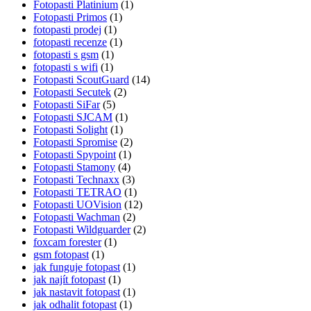
Fotopasti Platinium
(1)
Fotopasti Primos
(1)
fotopasti prodej
(1)
fotopasti recenze
(1)
fotopasti s gsm
(1)
fotopasti s wifi
(1)
Fotopasti ScoutGuard
(14)
Fotopasti Secutek
(2)
Fotopasti SiFar
(5)
Fotopasti SJCAM
(1)
Fotopasti Solight
(1)
Fotopasti Spromise
(2)
Fotopasti Spypoint
(1)
Fotopasti Stamony
(4)
Fotopasti Technaxx
(3)
Fotopasti TETRAO
(1)
Fotopasti UOVision
(12)
Fotopasti Wachman
(2)
Fotopasti Wildguarder
(2)
foxcam forester
(1)
gsm fotopast
(1)
jak funguje fotopast
(1)
jak najít fotopast
(1)
jak nastavit fotopast
(1)
jak odhalit fotopast
(1)