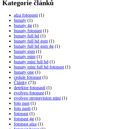
Kategorie článků
alza fotopasti
(1)
bunaty
(1)
bunaty 4g
(1)
bunaty fotopast
(1)
bunaty full hd
(1)
bunaty full hd gsm
(1)
bunaty full hd gsm 4g
(1)
bunaty gsm
(1)
bunaty mini
(1)
bunaty mini full hd
(1)
bunaty mini full hd fotopast
(1)
bunaty one
(1)
cedule fotopast
(1)
Články
(73)
detektor fotopastí
(1)
evolveo fotopast
(1)
evolveo strongvision mini
(1)
foto past
(1)
foto pasti
(1)
fotopast
(1)
fotopast 4g
(1)
fotopast alza
(1)