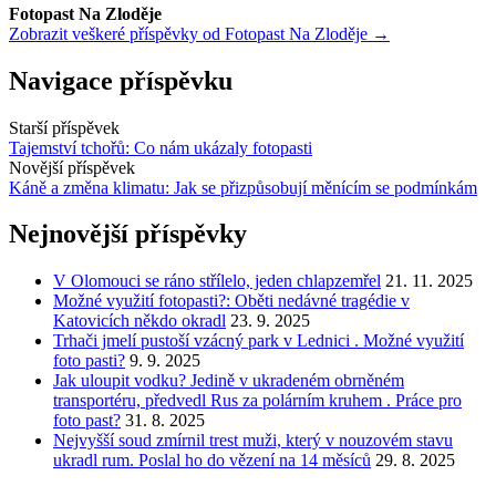
Fotopast Na Zloděje
Zobrazit veškeré příspěvky od Fotopast Na Zloděje →
Navigace příspěvku
Starší příspěvek
Tajemství tchořů: Co nám ukázaly fotopasti
Novější příspěvek
Káně a změna klimatu: Jak se přizpůsobují měnícím se podmínkám
Nejnovější příspěvky
V Olomouci se ráno střílelo, jeden chlapzemřel
21. 11. 2025
Možné využití fotopasti?: Oběti nedávné tragédie v
Katovicích někdo okradl
23. 9. 2025
Trhači jmelí pustoší vzácný park v Lednici . Možné využití
foto pasti?
9. 9. 2025
Jak uloupit vodku? Jedině v ukradeném obrněném
transportéru, předvedl Rus za polárním kruhem . Práce pro
foto past?
31. 8. 2025
Nejvyšší soud zmírnil trest muži, který v nouzovém stavu
ukradl rum. Poslal ho do vězení na 14 měsíců
29. 8. 2025