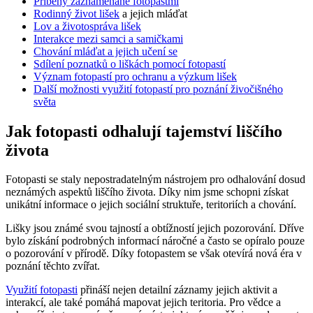
Příběhy zaznamenané fotopastmi
Rodinný
život lišek
a jejich mláďat
Lov a životospráva lišek
Interakce mezi samci a samičkami
Chování mláďat a jejich učení se
Sdílení poznatků o liškách pomocí fotopastí
Význam fotopastí pro ochranu a
výzkum lišek
Další možnosti využití fotopastí pro poznání živočišného
světa
Jak fotopasti odhalují tajemství liščího
života
Fotopasti se staly nepostradatelným nástrojem pro odhalování dosud
neznámých aspektů liščího života. Díky nim jsme schopni získat
unikátní informace o jejich sociální struktuře, teritoriích a chování.
Lišky jsou známé svou tajností a obtížností jejich pozorování. Dříve
bylo získání podrobných informací náročné a často se opíralo pouze
o pozorování v přírodě. Díky fotopastem se však otevírá nová éra v
poznání těchto zvířat.
Využití fotopasti
přináší nejen detailní záznamy jejich aktivit a
interakcí, ale také pomáhá mapovat jejich teritoria. Pro vědce a