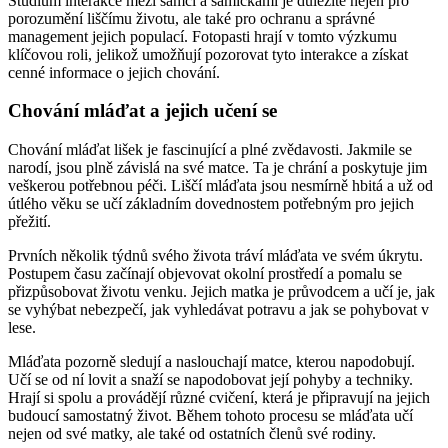
Studium interakce mezi samci a samičkami je důležité nejen pro
porozumění liščímu životu, ale také pro ochranu a správné
management jejich populací. Fotopasti hrají v tomto výzkumu
klíčovou roli, jelikož umožňují pozorovat tyto interakce a získat
cenné informace o jejich chování.
Chování mláďat a jejich učení se
Chování mláďat lišek je fascinující a plné zvědavosti. Jakmile se
narodí, jsou plně závislá na své matce. Ta je chrání a poskytuje jim
veškerou potřebnou péči. Liščí mláďata jsou nesmírně hbitá a už od
útlého věku se učí základním dovednostem potřebným pro jejich
přežití.
Prvních několik týdnů svého života tráví mláďata ve svém úkrytu.
Postupem času začínají objevovat okolní prostředí a pomalu se
přizpůsobovat životu venku. Jejich matka je průvodcem a učí je, jak
se vyhýbat nebezpečí, jak vyhledávat potravu a jak se pohybovat v
lese.
Mláďata pozorně sledují a naslouchají matce, kterou napodobují.
Učí se od ní lovit a snaží se napodobovat její pohyby a techniky.
Hrají si spolu a provádějí různé cvičení, která je připravují na jejich
budoucí samostatný život. Během tohoto procesu se mláďata učí
nejen od své matky, ale také od ostatních členů své rodiny.