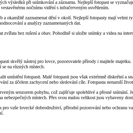
lých výsledků při snímkování a záznamu. Nejlepší fotopast se vyznačuje
ky vestavěnému nočnímu vidění s infračerveným osvětlením.
b a okamžitě zaznamenat dění v okolí. Nejlepší fotopasty mají velmi ry
hodnocování a analýzy zaznamenaných dat.
vat zvířata bez rušení a obav. Pohodlně si uložte snímky a videa na in
otopasti skvělý nástroj pro lovce, pozorovatele přírody i majitele majetk
jí se na různých místech.
it umístění fotopasti. Malé fotopasti jsou však extrémně diskrétní a sn
vání za účelem zachycení nebo sledování cíle. Fotopasta nenaruší život
rveným senzorem pohybu, což zajišťuje spolehlivé a přesné snímání. 
o na nebezpečných místech. Přes svou malou velikost jsou vybaveny dost
níka pro vaše lovecké dobrodružství, přírodní pozorování nebo ochranu v
í.