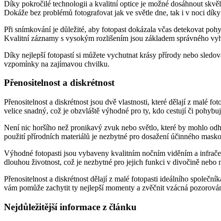
Díky pokročilé technologii a kvalitní optice je možné dosáhnout skvě
Dokáže bez problémů fotografovat jak ve světle dne, tak i v noci dí
Při snímkování je důležité, aby fotopast dokázala včas detekovat pohy
Kvalitní záznamy s vysokým rozlišením jsou základem správného vy
Díky nejlepší fotopastí si můžete vychutnat krásy přírody nebo sledo
vzpomínky na zajímavou chvilku.
Přenositelnost a diskrétnost
Přenositelnost a diskrétnost jsou dvě vlastnosti, které dělají z malé f
velice snadný, což je obzvláště výhodné pro ty, kdo cestují či pohybu
Není nic horšího než pronikavý zvuk nebo světlo, které by mohlo odhal
použití přírodních materiálů je nezbytné pro dosažení účinného masko
Výhodné fotopasti jsou vybaveny kvalitním nočním viděním a infrače
dlouhou životnost, což je nezbytné pro jejich funkci v divočině neb
Přenositelnost a diskrétnost dělají z malé fotopasti ideálního společ
vám pomůže zachytit ty nejlepší momenty a zvěčnit vzácná pozorován
Nejdůležitější informace z článku