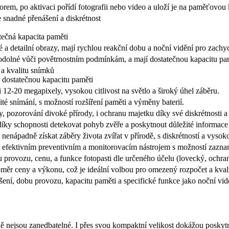
rem, po aktivaci pořídí fotografii nebo video a uloží je na paměťovou 
snadné přenášení a diskrétnost
ečná kapacita paměti
tré a detailní obrazy, mají rychlou reakční dobu a noční vidění pro za
, odolné vůči povětrnostním podmínkám, a mají dostatečnou kapacitu pa
 a kvalitu snímků
 dostatečnou kapacitu paměti
i 12-20 megapixely, vysokou citlivost na světlo a široký úhel záběru.
ité snímání, s možností rozšíření paměti a výměny baterií.
y, pozorování divoké přírody, i ochranu majetku díky své diskrétnosti a
ky schopnosti detekovat pohyb zvěře a poskytnout důležité informace
 nenápadně získat záběry života zvířat v přírodě, s diskrétností a vyso
t efektivním preventivním a monitorovacím nástrojem s možností zazna
obu provozu, cenu, a funkce fotopasti dle určeného účelu (lovecký, ochr
oměr ceny a výkonu, což je ideální volbou pro omezený rozpočet a kvali
išení, dobu provozu, kapacitu paměti a specifické funkce jako noční vi
dně nejsou zanedbatelné. I přes svou kompaktní velikost dokážou poskyt