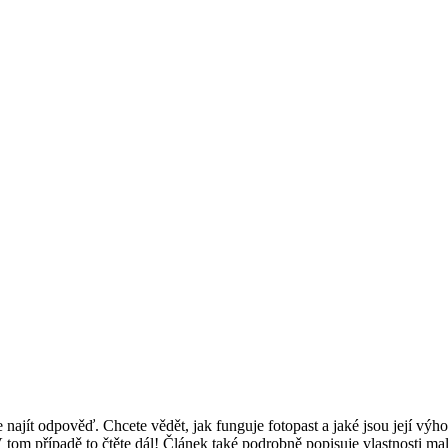
najít odpověď. Chcete vědět, jak funguje fotopast a jaké jsou její výh
om případě to čtěte dál! Článek také podrobně popisuje vlastnosti malýc