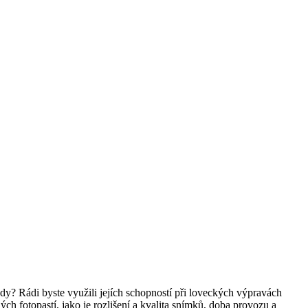
ody? Rádi byste využili jejích schopností při loveckých výpravách
h fotopastí, jako je rozlišení a kvalita snímků, doba provozu a