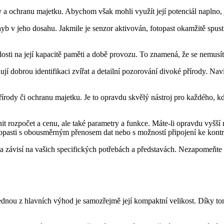
 a ochranu majetku. Abychom však mohli využít její potenciál naplno, j
b v jeho dosahu. Jakmile je senzor aktivován, fotopast okamžitě spust
slosti na její kapacitě paměti a době provozu. To znamená, že se nemus
jí dobrou identifikaci zvířat a detailní pozorování divoké přírody. Nav
přírody či ochranu majetku. Je to opravdu skvělý nástroj pro každého, k
dnit rozpočet a cenu, ale také parametry a funkce. Máte-li opravdu vyšší
opasti s obousměrným přenosem dat nebo s možností připojení ke kontr
í a závisí na vašich specifických potřebách a představách. Nezapomeňte s
 Jednou z hlavních výhod je samozřejmě její kompaktní velikost. Díky t