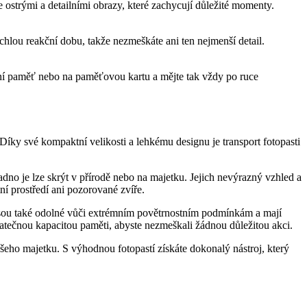
 ostrými a detailními obrazy, které zachycují důležité momenty.
chlou reakční dobu, takže nezmeškáte ani ten nejmenší detail.
terní paměť nebo na paměťovou kartu a mějte tak vždy po ruce
u. Díky své kompaktní velikosti a lehkému designu je transport fotopasti
adno je lze skrýt v přírodě nebo na majetku. Jejich nevýrazný vzhled a
ní prostředí ani pozorované zvíře.
Jsou také odolné vůči extrémním povětrnostním podmínkám a mají
atečnou kapacitou paměti, abyste nezmeškali žádnou důležitou akci.
ašeho majetku. S výhodnou fotopastí získáte dokonalý nástroj, který