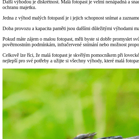
Další výhodou je diskrétnost. Malá fotopast je velmi nenápadná a snad
ochranu majetku.
Jedna z výhod malých fotopastí je i jejich schopnost snímat a zaznamen
Doba provozu a kapacita paměti jsou dalšími důležitými výhodami mal
Pokud máte zájem o malou fotopast, měli byste si dobře promyslet svůj
povětrnostním podmínkám, infračervené snímání nebo možnost propoj
Celkově lze říci, že malá fotopast je skvělým pomocníkem při loveck
nejlepší pro své potřeby a užijte si všechny výhody, které malá fotopas