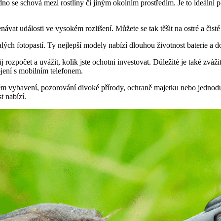
no se schová mezi rostliny či jiným okolním prostředím. Je to ideální 
ávat události ve vysokém rozlišení. Můžete se tak těšit na ostré a čisté
ých fotopastí. Ty nejlepší modely nabízí dlouhou životnost baterie a 
 rozpočet a uvážit, kolik jste ochotni investovat. Důležité je také zváž
ení s mobilním telefonem.
ém vybavení, pozorování divoké přírody, ochraně majetku nebo jednodu
t nabízí.