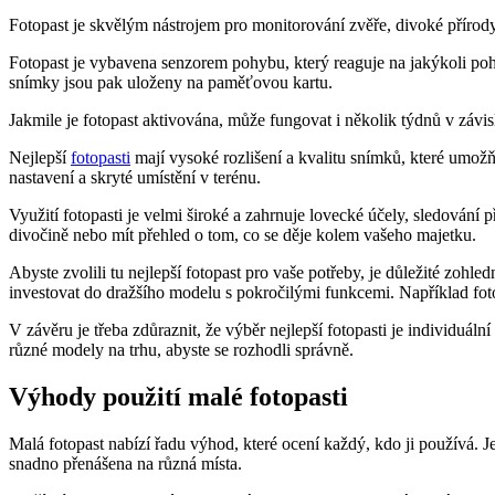
Fotopast je skvělým nástrojem pro monitorování zvěře, divoké přírody
Fotopast je vybavena senzorem pohybu, který reaguje na jakýkoli pohy
snímky jsou pak uloženy na paměťovou kartu.
Jakmile je fotopast aktivována, může fungovat i několik týdnů v závi
Nejlepší
fotopasti
mají vysoké rozlišení a kvalitu snímků, které umožňu
nastavení a skryté umístění v terénu.
Využití fotopasti je velmi široké a zahrnuje lovecké účely, sledování 
divočině nebo mít přehled o tom, co se děje kolem vašeho majetku.
Abyste zvolili tu nejlepší fotopast pro vaše potřeby, je důležité zohle
investovat do dražšího modelu s pokročilými funkcemi. Například fot
V závěru je třeba zdůraznit, že výběr nejlepší fotopasti je individuáln
různé modely na trhu, abyste se rozhodli správně.
Výhody použití malé fotopasti
Malá fotopast nabízí řadu výhod, které ocení každý, kdo ji používá.
snadno přenášena na různá místa.