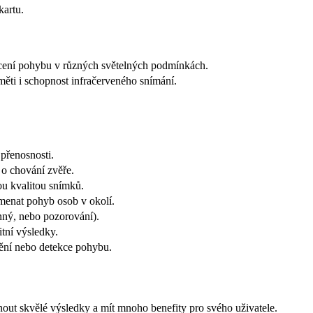
kartu.
chycení pohybu v různých světelných podmínkách.
měti i schopnost infračerveného snímání.
 přenosnosti.
 o chování zvěře.
kou kvalitou snímků.
menat pohyb osob v okolí.
anný, nebo pozorování).
tní výsledky.
dění nebo detekce pohybu.
nout skvělé výsledky a mít mnoho benefity pro svého uživatele.