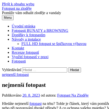
Přejít k obsahu webu
Fotopast na zloděje
Pomůže vám odhalit zloděje a vandaly
Menu
Úvodní stránka
Fotopasti BUNATY a BROWNING
Doplňky k fotopastím
Návody a instalace
FULL HD fotopast se špičkovou výbavou
Kontakt
Recenze fotopastí
Využití fotopastí v praxi
Fotopasti
Vyhledávání
nejmenší fotopast
nejmenší fotopast
Publikováno
20. 8. 2023
od autora:
Fotopast Na Zloděje
Hledáte nejmenší
fotopast
na trhu? Tohle je článek, který vám pomůže 
nebo při pozorování divoké přírody? A co ochrana vašeho majetku? V t