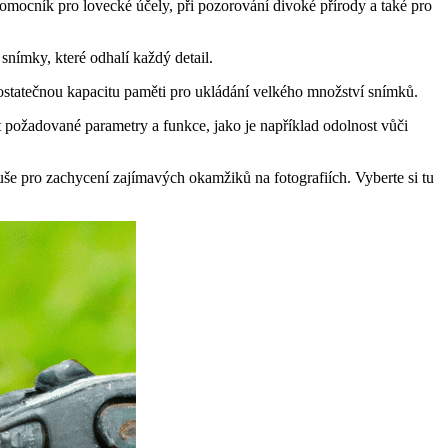
pomocník pro lovecké účely, při pozorování divoké přírody a také pro
 snímky, které odhalí každý detail.
dostatečnou kapacitu paměti pro ukládání velkého množství snímků.
it požadované parametry a funkce, jako je například odolnost vůči
še pro zachycení zajímavých okamžiků na fotografiích. Vyberte si tu