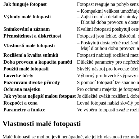
Jak funguje fotopast
Fotopast reaguje na pohyb senzo
– Kompaktní velikost umožňuje 
Výhody malé fotopasti
– Zajistí ostré a detailní snímky
– Dlouhá doba provozu a dostat
Snímkování a záznam
Kvalitní fotopasti poskytují os
Přenositelnost a diskrétnost
Fotopasti jsou lehké, diskrétní
– Poskytují dostatečné rozlišení
Vlastnosti malé fotopasti
– Mají dlouhou dobu provozu a
Rozlišení a kvalita snímků
Fotopasti nabízejí rozlišení mez
Doba provozu a kapacita paměti
Důležité parametry pro nepřetrž
Použití malé fotopasti
Skvělý nástroj pro lovecké účel
Lovecké účely
Výborný pro lovecké výpravy dí
Pozorování divoké přírody
S pomocí fotopastí lze snadno a
Ochrana majetku
Pro ochranu majetku je fotopas
Jak vybrat nejlepší malou fotopast
Je důležité zvážit rozlišení, d
Rozpočet a cena
Levná fotopast nabízí skvělý p
Parametry a funkce
Ve výběru fotopasti zvažte rozl
Vlastnosti malé fotopasti
Malé fotopasti se mohou jevit nenápadné, ale jejich vlastnosti rozho