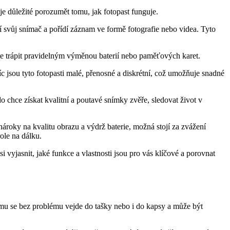
e důležité porozumět tomu, jak fotopast funguje.
í svůj snímač a pořídí záznam ve formě fotografie nebo videa. Tyto
íte trápit pravidelným výměnou baterií nebo paměťových karet.
íc jsou tyto fotopasti malé, přenosné a diskrétní, což umožňuje snadné
do chce získat kvalitní a poutavé snímky zvěře, sledovat život v
 nároky na kvalitu obrazu a výdrž baterie, možná stojí za zvážení
ole na dálku.
i vyjasnit, jaké funkce a vlastnosti jsou pro vás klíčové a porovnat
omu se bez problému vejde do tašky nebo i do kapsy a může být