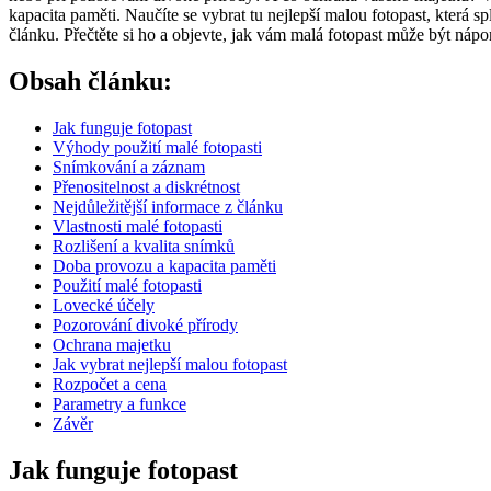
kapacita paměti. Naučíte se vybrat tu nejlepší malou fotopast, která 
článku. Přečtěte si ho a objevte, jak vám malá fotopast může být náp
Obsah článku:
Jak funguje fotopast
Výhody použití malé fotopasti
Snímkování a záznam
Přenositelnost a diskrétnost
Nejdůležitější informace z článku
Vlastnosti malé fotopasti
Rozlišení a kvalita snímků
Doba provozu a kapacita paměti
Použití malé fotopasti
Lovecké účely
Pozorování divoké přírody
Ochrana majetku
Jak vybrat nejlepší malou fotopast
Rozpočet a cena
Parametry a funkce
Závěr
Jak funguje fotopast