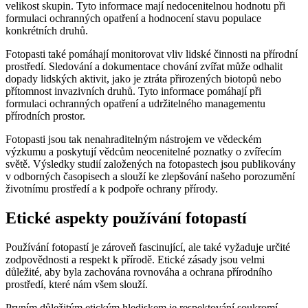
velikost skupin. Tyto informace mají nedocenitelnou hodnotu při
formulaci ochranných opatření a hodnocení stavu populace
konkrétních druhů.
Fotopasti také pomáhají monitorovat vliv lidské činnosti na přírodní
prostředí. Sledování a dokumentace chování zvířat může odhalit
dopady lidských aktivit, jako je ztráta přirozených biotopů nebo
přítomnost invazivních druhů. Tyto informace pomáhají při
formulaci ochranných opatření a udržitelného managementu
přírodních prostor.
Fotopasti jsou tak nenahraditelným nástrojem ve vědeckém
výzkumu a poskytují vědcům neocenitelné poznatky o zvířecím
světě. Výsledky studií založených na fotopastech jsou publikovány
v odborných časopisech a slouží ke zlepšování našeho porozumění
životnímu prostředí a k podpoře ochrany přírody.
Etické aspekty používání fotopastí
Používání fotopastí je zároveň fascinující, ale také vyžaduje určité
zodpovědnosti a respekt k přírodě. Etické zásady jsou velmi
důležité, aby byla zachována rovnováha a ochrana přírodního
prostředí, které nám všem slouží.
Prvním důležitým etickým hlediskem je respektování soukromí