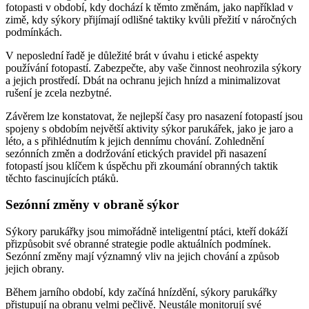
fotopasti v období, kdy dochází k těmto změnám, jako například v
zimě, kdy sýkory přijímají odlišné taktiky kvůli přežití v náročných
podmínkách.
V neposlední řadě je důležité brát v úvahu i etické aspekty
používání fotopastí. Zabezpečte, aby vaše činnost neohrozila sýkory
a jejich prostředí. Dbát na ochranu jejich hnízd a minimalizovat
rušení je zcela nezbytné.
Závěrem lze konstatovat, že nejlepší časy pro nasazení fotopastí jsou
spojeny s obdobím největší aktivity sýkor parukářek, jako je jaro a
léto, a s přihlédnutím k jejich dennímu chování. Zohlednění
sezónních změn a dodržování etických pravidel při nasazení
fotopastí jsou klíčem k úspěchu při zkoumání obranných taktik
těchto fascinujících ptáků.
Sezónní změny v obraně sýkor
Sýkory parukářky jsou mimořádně inteligentní ptáci, kteří dokáží
přizpůsobit své obranné strategie podle aktuálních podmínek.
Sezónní změny mají významný vliv na jejich chování a způsob
jejich obrany.
Během jarního období, kdy začíná hnízdění, sýkory parukářky
přistupují na obranu velmi pečlivě. Neustále monitorují své