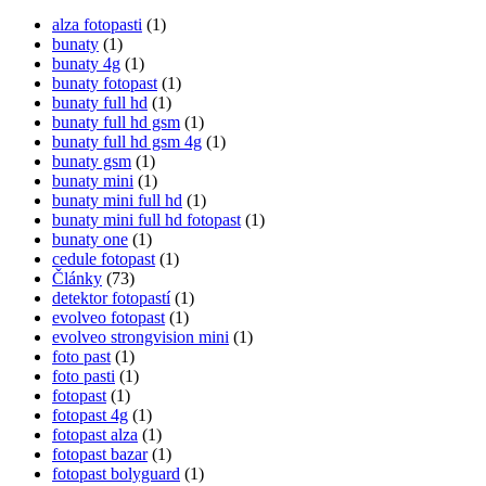
alza fotopasti
(1)
bunaty
(1)
bunaty 4g
(1)
bunaty fotopast
(1)
bunaty full hd
(1)
bunaty full hd gsm
(1)
bunaty full hd gsm 4g
(1)
bunaty gsm
(1)
bunaty mini
(1)
bunaty mini full hd
(1)
bunaty mini full hd fotopast
(1)
bunaty one
(1)
cedule fotopast
(1)
Články
(73)
detektor fotopastí
(1)
evolveo fotopast
(1)
evolveo strongvision mini
(1)
foto past
(1)
foto pasti
(1)
fotopast
(1)
fotopast 4g
(1)
fotopast alza
(1)
fotopast bazar
(1)
fotopast bolyguard
(1)