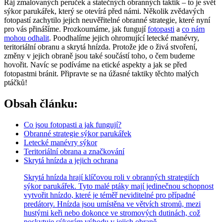
Ráj zmalovaných peruček a statečných obranných taktik – to je svět
sýkor parukářek, který se otevírá před námi. Několik zvědavých
fotopastí zachytilo jejich neuvěřitelné obranné strategie, které nyní
pro vás přinášíme. Prozkoumáme, jak fungují
fotopasti
a
co nám
mohou odhalit
. Poodhalíme jejich ohromující letecké manévry,
teritoriální obranu a skrytá hnízda. Protože jde o živá stvoření,
změny v jejich obraně jsou také součástí toho, o čem budeme
hovořit. Navíc se podíváme na etické aspekty a jak se před
fotopastmi bránit. Připravte se na úžasné taktiky těchto malých
ptáčků!
Obsah článku:
Co jsou fotopasti a jak fungují?
Obranné strategie sýkor parukářek
Letecké manévry sýkor
Teritoriální obrana a značkování
Skrytá hnízda a jejich ochrana
Skrytá hnízda hrají klíčovou roli v obranných strategiích
sýkor parukářek. Tyto malé ptáky mají jedinečnou schopnost
vytvořit hnízdo, které je téměř neviditelné pro případné
predátory. Hnízda jsou umístěna ve větvích stromů, mezi
hustými keři nebo dokonce ve stromových dutinách, což
poskytuje sýkorám výhodu v jejich obraně.