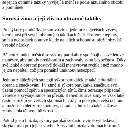
se jejich obranné taktiky vyvíjejí a mění se podle aktuálního období
a podmínek.
Surová zima a její vliv na obranné taktiky
Pro sýkory parukářky je surová zima jedním z největších výzev,
které musí při svých obranných taktikách čelit. Extrémní teploty,
sníh a nedostatek potravy klade na jejich schopnosti přežít obzvlášť
vysoké nároky.
Během zimních měsíců se sýkory parukářky spoléhají na své letové
manévry, aby unikly predátorům a zachovaly svou bezpečnost. Díky
své lehké a obratné postavě dokáží manévrovat rychleji než mnoho
jejich nepřátel, což jim pomáhá uniknout nebezpečí.
Jednou z důležitých strategií sýkor parukářek je také teritoriální
obrana a značkování. I v zimě si sýkora parukářka značkuje své
území pomocí zpěvu a specifických tónů, čímž odrazuje případné
vetřelce a zvyšuje šance na přežití. Během surové zimy se však také
často sdružují ve větších skupinách, což jim poskytuje větší ochranu
a možnost sdílet zdroje potravy, chránit si hnízda a také snižovat
ztráty tepla tělovou blízkostí.
Pokud jde o hnízda, sýkory parukářky často v zimě vyhledávají
skrytá místa pro jejich stavbu. Skrývání hnízda v dutinách stromů