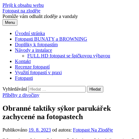
Přejít k obsahu webu
Fotopast na zloděje
Pomůže vám odhalit zloděje a vandaly
Menu
Úvodní stránka
Fotopasti BUNATY a BROWNING
Doplňky k fotopastím
Návody a instalace
FULL HD fotopast se špičkovou výbavou
Kontakt
Recenze fotopastí
Využití fotopastí v praxi
Fotopasti
Vyhledávání
Příběhy z divočiny
Obranné taktiky sýkor parukářek
zachycené na fotopastech
Publikováno
19. 8. 2023
od autora:
Fotopast Na Zloděje