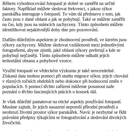
Během vyhodnocování fotopastí je dobré se zaměřit na určité
faktory. Například můžete sledovat frekvenci, s jakou sýkor
parukářka interaguje s fotopastí. To vám dá představu o tom, jak
často jsou v dané oblasti a jak se pohybují. Také se můžete zaměřit
na čas, kdy jsou na snímcích zachyceny. Tímto způsobem můžete
identifikovat nejaktivnější doby dne pro pozorování.
Dalším důležitým aspektem je zhodnocení prostředí, ve kterém jsou
sýkory zachyceny. Můžete sledovat vzdálenosti mezi jednotlivými
fotografiemi, abyste zjistili, jaké oblasti sýkory preferují a kde se
pohybují nejčastěji. Tímto způsobem můžete odhalit jejich
teritoriální obranu a pohybové vzorce.
Využití fotopastí ve vědeckém výzkumu je také neocenitelné.
Získaná data mohou pomoci při studiu migrace sýkor, jejich chování
v různých ročních obdobích nebo dokonce při hodnocení změn v
populacích. S pomocí těchto zařízení můžeme posunout naše
poznání o těchto fascinujících ptácích o kousek dál.
Je však důležité pamatovat na etické aspekty používání fotopastí.
Musíme zajistit, že jejich nasazení neporuší přírodní prostředí a
neohrozí životní prostor sýkor parukářek. Navíc je nezbytné se řídit
právními předpisy týkajícími se fotografování a sledování divokých
živočichů.