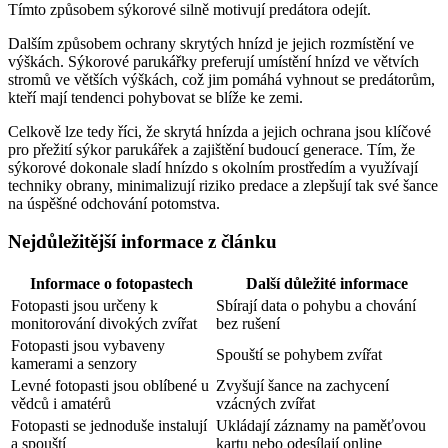
Tímto způsobem sýkorové silně motivují predátora odejít.
Dalším způsobem ochrany skrytých hnízd je jejich rozmístění ve
výškách. Sýkorové parukářky preferují umístění hnízd ve větvích
stromů ve větších výškách, což jim pomáhá vyhnout se predátorům,
kteří mají tendenci pohybovat se blíže ke zemi.
Celkově lze tedy říci, že skrytá hnízda a jejich ochrana jsou klíčové
pro přežití sýkor parukářek a zajištění budoucí generace. Tím, že
sýkorové dokonale sladí hnízdo s okolním prostředím a využívají
techniky obrany, minimalizují riziko predace a zlepšují tak své šance
na úspěšné odchování potomstva.
Nejdůležitější informace z článku
Informace o fotopastech
Další důležité informace
Fotopasti jsou určeny k
Sbírají data o pohybu a chování
monitorování divokých zvířat
bez rušení
Fotopasti jsou vybaveny
Spouští se pohybem zvířat
kamerami a senzory
Levné fotopasti jsou oblíbené u
Zvyšují šance na zachycení
vědců i amatérů
vzácných zvířat
Fotopasti se jednoduše instalují
Ukládají záznamy na paměťovou
a spouští
kartu nebo odesílají online