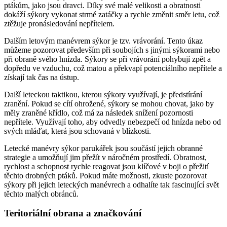
ptákům, jako jsou dravci. Díky své malé velikosti a obratnosti
dokáží sýkory vykonat strmé zatáčky a rychle změnit směr letu, což
ztěžuje pronásledování nepřítelem.
Dalším letovým manévrem sýkor je tzv. vrávorání. Tento úkaz
můžeme pozorovat především při soubojích s jinými sýkorami nebo
při obraně svého hnízda. Sýkory se při vrávorání pohybují zpět a
dopředu ve vzduchu, což matou a překvapí potenciálního nepřítele a
získají tak čas na ústup.
Další leteckou taktikou, kterou sýkory využívají, je předstírání
zranění. Pokud se cítí ohrožené, sýkory se mohou chovat, jako by
měly zraněné křídlo, což má za následek snížení pozornosti
nepřítele. Využívají toho, aby odvedly nebezpečí od hnízda nebo od
svých mláďat, která jsou schovaná v blízkosti.
Letecké manévry sýkor parukářek jsou součástí jejich obranné
strategie a umožňují jim přežít v náročném prostředí. Obratnost,
rychlost a schopnost rychle reagovat jsou klíčové v boji o přežití
těchto drobných ptáků. Pokud máte možnosti, zkuste pozorovat
sýkory při jejich leteckých manévrech a odhalíte tak fascinující svět
těchto malých obránců.
Teritoriální obrana a značkování