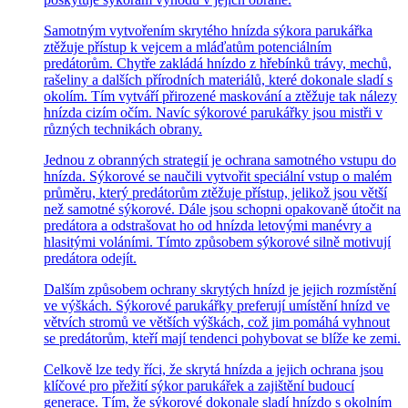
Samotným vytvořením skrytého hnízda sýkora parukářka
ztěžuje přístup k vejcem a mláďatům potenciálním
predátorům. Chytře zakládá hnízdo z hřebínků trávy, mechů,
rašeliny a dalších přírodních materiálů, které dokonale sladí s
okolím. Tím vytváří přirozené maskování a ztěžuje tak nálezy
hnízda cizím očím. Navíc sýkorové parukářky jsou mistři v
různých technikách obrany.
Jednou z obranných strategií je ochrana samotného vstupu do
hnízda. Sýkorové se naučili vytvořit speciální vstup o malém
průměru, který predátorům ztěžuje přístup, jelikož jsou větší
než samotné sýkorové. Dále jsou schopni opakovaně útočit na
predátora a odstrašovat ho od hnízda letovými manévry a
hlasitými voláními. Tímto způsobem sýkorové silně motivují
predátora odejít.
Dalším způsobem ochrany skrytých hnízd je jejich rozmístění
ve výškách. Sýkorové parukářky preferují umístění hnízd ve
větvích stromů ve větších výškách, což jim pomáhá vyhnout
se predátorům, kteří mají tendenci pohybovat se blíže ke zemi.
Celkově lze tedy říci, že skrytá hnízda a jejich ochrana jsou
klíčové pro přežití sýkor parukářek a zajištění budoucí
generace. Tím, že sýkorové dokonale sladí hnízdo s okolním