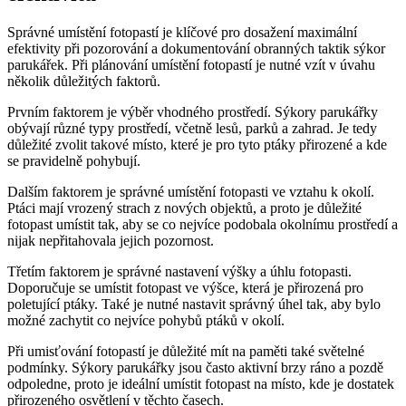
Správné umístění fotopastí je klíčové pro dosažení maximální
efektivity při pozorování a dokumentování obranných taktik sýkor
parukářek. Při plánování umístění fotopastí je nutné vzít v úvahu
několik důležitých faktorů.
Prvním faktorem je výběr vhodného prostředí. Sýkory parukářky
obývají různé typy prostředí, včetně lesů, parků a zahrad. Je tedy
důležité zvolit takové místo, které je pro tyto ptáky přirozené a kde
se pravidelně pohybují.
Dalším faktorem je správné umístění fotopasti ve vztahu k okolí.
Ptáci mají vrozený strach z nových objektů, a proto je důležité
fotopast umístit tak, aby se co nejvíce podobala okolnímu prostředí a
nijak nepřitahovala jejich pozornost.
Třetím faktorem je správné nastavení výšky a úhlu fotopasti.
Doporučuje se umístit fotopast ve výšce, která je přirozená pro
poletující ptáky. Také je nutné nastavit správný úhel tak, aby bylo
možné zachytit co nejvíce pohybů ptáků v okolí.
Při umisťování fotopastí je důležité mít na paměti také světelné
podmínky. Sýkory parukářky jsou často aktivní brzy ráno a pozdě
odpoledne, proto je ideální umístit fotopast na místo, kde je dostatek
přirozeného osvětlení v těchto časech.