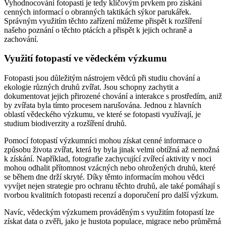
Vyhodnocování fotopastí je tedy klíčovým prvkem pro získání
cenných informací o obranných taktikách sýkor parukářek.
Správným využitím těchto zařízení můžeme přispět k rozšíření
našeho poznání o těchto ptácích a přispět k jejich ochraně a
zachování.
Využití fotopastí ve vědeckém výzkumu
Fotopasti jsou důležitým nástrojem vědců při studiu chování a
ekologie různých druhů zvířat. Jsou schopny zachytit a
dokumentovat jejich přirozené chování a interakce s prostředím, aniž
by zvířata byla tímto procesem narušována. Jednou z hlavních
oblastí vědeckého výzkumu, ve které se fotopasti využívají, je
studium biodiverzity a rozšíření druhů.
Pomocí fotopastí výzkumníci mohou získat cenné informace o
způsobu života zvířat, která by byla jinak velmi obtížná až nemožná
k získání. Například, fotografie zachycující zvířecí aktivity v noci
mohou odhalit přítomnost vzácných nebo ohrožených druhů, které
se během dne drží skryté. Díky těmto informacím mohou vědci
vyvíjet nejen strategie pro ochranu těchto druhů, ale také pomáhají s
tvorbou kvalitních fotopasti recenzí a doporučení pro další výzkum.
Navíc, vědeckým výzkumem prováděným s využitím fotopastí lze
získat data o zvěři, jako je hustota populace, migrace nebo průměrná