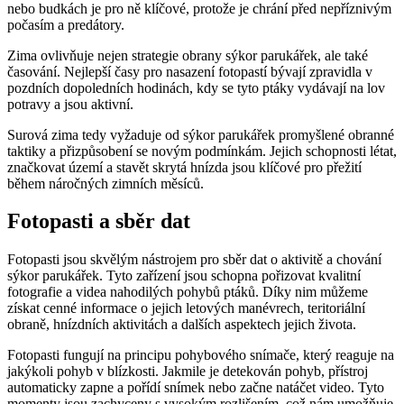
nebo budkách je pro ně klíčové, protože je chrání před nepříznivým
počasím a predátory.
Zima ovlivňuje nejen strategie obrany sýkor parukářek, ale také
časování. Nejlepší časy pro nasazení fotopastí bývají zpravidla v
pozdních dopoledních hodinách, kdy se tyto ptáky vydávají na lov
potravy a jsou aktivní.
Surová zima tedy vyžaduje od sýkor parukářek promyšlené obranné
taktiky a přizpůsobení se novým podmínkám. Jejich schopnosti létat,
značkovat území a stavět skrytá hnízda jsou klíčové pro přežití
během náročných zimních měsíců.
Fotopasti a sběr dat
Fotopasti jsou skvělým nástrojem pro sběr dat o aktivitě a chování
sýkor parukářek. Tyto zařízení jsou schopna pořizovat kvalitní
fotografie a videa nahodilých pohybů ptáků. Díky nim můžeme
získat cenné informace o jejich letových manévrech, teritoriální
obraně, hnízdních aktivitách a dalších aspektech jejich života.
Fotopasti fungují na principu pohybového snímače, který reaguje na
jakýkoli pohyb v blízkosti. Jakmile je detekován pohyb, přístroj
automaticky zapne a pořídí snímek nebo začne natáčet video. Tyto
momenty jsou zachyceny s vysokým rozlišením, což nám umožňuje