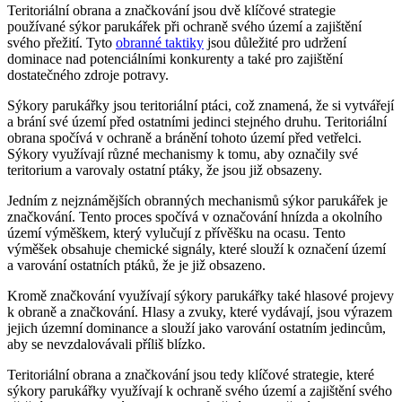
Teritoriální obrana a značkování jsou dvě klíčové strategie
používané sýkor parukářek při ochraně svého území a zajištění
svého přežití. Tyto
obranné taktiky
jsou důležité pro udržení
dominace nad potenciálními konkurenty a také pro zajištění
dostatečného zdroje potravy.
Sýkory parukářky jsou teritoriální ptáci, což znamená, že si vytvářejí
a brání své území před ostatními jedinci stejného druhu. Teritoriální
obrana spočívá v ochraně a bránění tohoto území před vetřelci.
Sýkory využívají různé mechanismy k tomu, aby označily své
teritorium a varovaly ostatní ptáky, že jsou již obsazeny.
Jedním z nejznámějších obranných mechanismů sýkor parukářek je
značkování. Tento proces spočívá v označování hnízda a okolního
území výměškem, který vylučují z přívěšku na ocasu. Tento
výměšek obsahuje chemické signály, které slouží k označení území
a varování ostatních ptáků, že je již obsazeno.
Kromě značkování využívají sýkory parukářky také hlasové projevy
k obraně a značkování. Hlasy a zvuky, které vydávají, jsou výrazem
jejich územní dominance a slouží jako varování ostatním jedincům,
aby se nevzdalovávali příliš blízko.
Teritoriální obrana a značkování jsou tedy klíčové strategie, které
sýkory parukářky využívají k ochraně svého území a zajištění svého