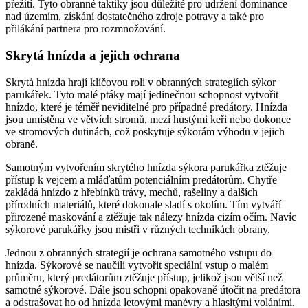
přežití. Tyto obranné taktiky jsou důležité pro udržení dominance
nad územím, získání dostatečného zdroje potravy a také pro
přilákání partnera pro rozmnožování.
Skrytá hnízda a jejich ochrana
Skrytá hnízda hrají klíčovou roli v obranných strategiích sýkor
parukářek. Tyto malé ptáky mají jedinečnou schopnost vytvořit
hnízdo, které je téměř neviditelné pro případné predátory. Hnízda
jsou umístěna ve větvích stromů, mezi hustými keři nebo dokonce
ve stromových dutinách, což poskytuje sýkorám výhodu v jejich
obraně.
Samotným vytvořením skrytého hnízda sýkora parukářka ztěžuje
přístup k vejcem a mláďatům potenciálním predátorům. Chytře
zakládá hnízdo z hřebínků trávy, mechů, rašeliny a dalších
přírodních materiálů, které dokonale sladí s okolím. Tím vytváří
přirozené maskování a ztěžuje tak nálezy hnízda cizím očím. Navíc
sýkorové parukářky jsou mistři v různých technikách obrany.
Jednou z obranných strategií je ochrana samotného vstupu do
hnízda. Sýkorové se naučili vytvořit speciální vstup o malém
průměru, který predátorům ztěžuje přístup, jelikož jsou větší než
samotné sýkorové. Dále jsou schopni opakovaně útočit na predátora
a odstrašovat ho od hnízda letovými manévry a hlasitými voláními.