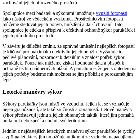
zachování jejich přirozeného prostředí.
Spolupráce mezi badateli a sýkorami umožňuje
využití fotopastí
jako nástroj ve vědeckém výzkumu. Prostřednictvím fotopastí
můžeme sledovat jejich pohyb, hnízdění a další chování. Tato
spolupráce je etická a přispívá k efektivní ochraně sýkor parukářek i
jejich přírodního prostředí.
V závěru je důležité zmínit, že správné umístění nejlepších fotopastí
je klíčové pro maximální efektivitu jejich použití. Vyžaduje to
pečlivé plánování, pozornost k detailům a znalost potřeb sýkor
parukářek. Pouze tak můžeme získat hodnotná data a přispět k
ochraně těchto nádherných ptáků. A pamatujme, že jen s ohledem na
jejich potřeby budeme mít možnost se jim přiblížit a porozumět jim
lépe.
Letecké manévry sýkor
Sýkory parukářky jsou mistři ve vzduchu. Jejich let se vyznačuje
nejen graciózností, ale také zručností a obratností. Letové manévry
sýkor představují jednu z jejich obranných taktik, která jim pomáhá
uniknout nebezpečí a chránit své teritorium.
Jedním z nejčastějších leteckých manévrů sýkor parukářek je rychlý
a zpříma let, který jim umožňuje uniknout ze vzduchu napadajícím