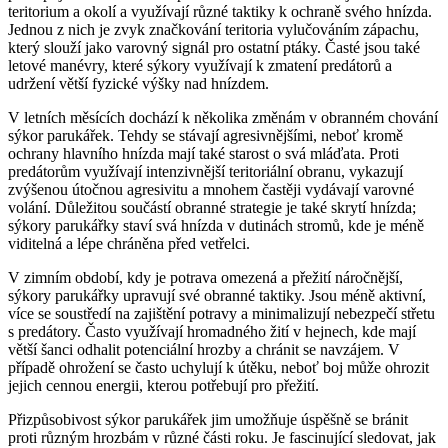
teritorium a okolí a využívají různé taktiky k ochraně svého hnízda.
Jednou z nich je zvyk značkování teritoria vylučováním zápachu,
který slouží jako varovný signál pro ostatní ptáky. Časté jsou také
letové manévry, které sýkory využívají k zmatení predátorů a
udržení větší fyzické výšky nad hnízdem.
V letních měsících dochází k několika změnám v obranném chování
sýkor parukářek. Tehdy se stávají agresivnějšími, neboť kromě
ochrany hlavního hnízda mají také starost o svá mláďata. Proti
predátorům využívají intenzivnější teritoriální obranu, vykazují
zvýšenou útočnou agresivitu a mnohem častěji vydávají varovné
volání. Důležitou součástí obranné strategie je také skrytí hnízda;
sýkory parukářky staví svá hnízda v dutinách stromů, kde je méně
viditelná a lépe chráněna před vetřelci.
V zimním období, kdy je potrava omezená a přežití náročnější,
sýkory parukářky upravují své obranné taktiky. Jsou méně aktivní,
více se soustředí na zajištění potravy a minimalizují nebezpečí střetu
s predátory. Často využívají hromadného žití v hejnech, kde mají
větší šanci odhalit potenciální hrozby a chránit se navzájem. V
případě ohrožení se často uchylují k útěku, neboť boj může ohrozit
jejich cennou energii, kterou potřebují pro přežití.
Přizpůsobivost sýkor parukářek jim umožňuje úspěšně se bránit
proti různým hrozbám v různé části roku. Je fascinující sledovat, jak