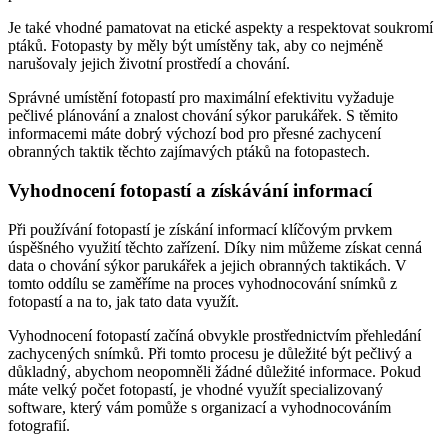
Je také vhodné pamatovat na etické aspekty a respektovat soukromí
ptáků. Fotopasty by měly být umístěny tak, aby co nejméně
narušovaly jejich životní prostředí a chování.
Správné umístění fotopastí pro maximální efektivitu vyžaduje
pečlivé plánování a znalost chování sýkor parukářek. S těmito
informacemi máte dobrý výchozí bod pro přesné zachycení
obranných taktik těchto zajímavých ptáků na fotopastech.
Vyhodnocení fotopastí a získávání informací
Při používání fotopastí je získání informací klíčovým prvkem
úspěšného využití těchto zařízení. Díky nim můžeme získat cenná
data o chování sýkor parukářek a jejich obranných taktikách. V
tomto oddílu se zaměříme na proces vyhodnocování snímků z
fotopastí a na to, jak tato data využít.
Vyhodnocení fotopastí začíná obvykle prostřednictvím přehledání
zachycených snímků. Při tomto procesu je důležité být pečlivý a
důkladný, abychom neopomněli žádné důležité informace. Pokud
máte velký počet fotopastí, je vhodné využít specializovaný
software, který vám pomůže s organizací a vyhodnocováním
fotografií.