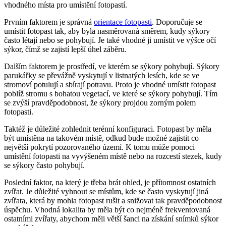
vhodného místa pro umístění fotopastí.
Prvním faktorem je správná
orientace fotopasti
. Doporučuje se
umístit fotopast tak, aby byla nasměrovaná směrem, kudy sýkory
často létají nebo se pohybují. Je také vhodné ji umístit ve výšce očí
sýkor, čímž se zajistí lepší úhel záběru.
Dalším faktorem je prostředí, ve kterém se sýkory pohybují. Sýkory
parukářky se převážně vyskytují v listnatých lesích, kde se ve
stromoví potulují a sbírají potravu. Proto je vhodné umístit fotopast
poblíž stromu s bohatou vegetací, ve které se sýkory pohybují. Tím
se zvýší pravděpodobnost, že sýkory projdou zorným polem
fotopasti.
Taktéž je důležité zohlednit terénní konfiguraci. Fotopast by měla
být umístěna na takovém místě, odkud bude možné zajistit co
největší pokrytí pozorovaného území. K tomu může pomoci
umístění fotopasti na vyvýšeném místě nebo na rozcestí stezek, kudy
se sýkory často pohybují.
Poslední faktor, na který je třeba brát ohled, je přítomnost ostatních
zvířat. Je důležité vyhnout se místům, kde se často vyskytují jiná
zvířata, která by mohla fotopast rušit a snižovat tak pravděpodobnost
úspěchu. Vhodná lokalita by měla být co nejméně frekventovaná
ostatními zvířaty, abychom měli větší šanci na získání snímků sýkor