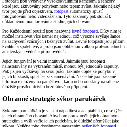
Fotopasti jsou vybaveny vysokokvalitními kamerami a senzory,
které jsou aktivovány pohybem nebo tepem zvířat. Jakmile nějaký
tvor projde před objektivem,
fotopast
automaticky spustí
fotografování nebo videozáznam. Tyto záznamy pak slouží k
důkladnému monitorování a studiu jejich chování.
Pro Každodenní použití jsou nezbytné
levné fotopasti
. Díky nim je
možné instalovat více kamer najednou, což výrazně zvyšuje šance
na zachycení vzácných i běžných zvířat. Levné fotopasti jsou přitom
kvalitní a spolehlivé, a proto jsou oblíbenou volbou profesionálních i
amatérských vědců a přírodovědců.
Jejich fungování je velmi intuitivní. Jakmile jsou fotopasti
nainstalovány na vybraném místě, mohou být jednoduše zapnuty.
Pak již jen vyčkávají na svou práci. Jakmile dojde ke pohybu v
jejich blízkosti, spustí se zaznamenávání. Následně jsou získané
informace uloženy na paměťovou kartu nebo odeslány na sdílené
úložiště prostřednictvím bezdrátového připojení.
Obranné strategie sýkor parukářek
Sýkorám parukářkám je vlastní nápaditost a adaptabilita, co se týče
jejich obranného chování. Abychom porozuměli jejich obranným
strategiím a vyšli vstříc jejich potřebám, je důležité přemýšlet jako
sýkora. Nejlépe toho dosáhneme nasazením
nejlepších fotopastí
.