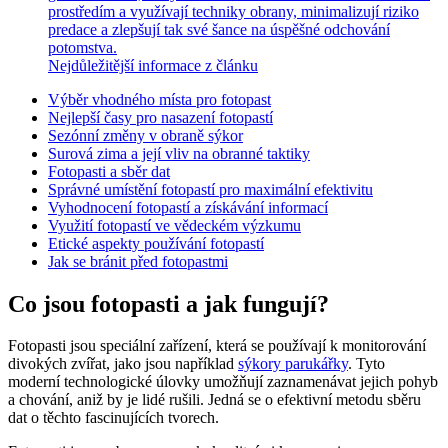
prostředím a využívají techniky obrany, minimalizují riziko
predace a zlepšují tak své šance na úspěšné odchování
potomstva.
Nejdůležitější informace z článku
Výběr vhodného místa pro fotopast
Nejlepší časy pro nasazení fotopastí
Sezónní změny v obraně sýkor
Surová zima a její vliv na obranné taktiky
Fotopasti a sběr dat
Správné umístění fotopastí pro maximální efektivitu
Vyhodnocení fotopastí a získávání informací
Využití fotopastí ve vědeckém výzkumu
Etické aspekty používání fotopastí
Jak se bránit před fotopastmi
Co jsou fotopasti a jak fungují?
Fotopasti jsou speciální zařízení, která se používají k monitorování
divokých zvířat, jako jsou například
sýkory parukářky
. Tyto
moderní technologické úlovky umožňují zaznamenávat jejich pohyb
a chování, aniž by je lidé rušili. Jedná se o efektivní metodu sběru
dat o těchto fascinujících tvorech.