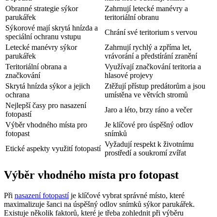
Obranné strategie sýkor
Zahrnují letecké manévry a
parukářek
teritoriální obranu
Sýkorové mají skrytá hnízda a
Chrání své teritorium s vervou
speciální ochranu vstupu
Letecké manévry sýkor
Zahrnují rychlý a zpříma let,
parukářek
vrávorání a předstírání zranění
Teritoriální obrana a
Využívají značkování teritoria a
značkování
hlasové projevy
Skrytá hnízda sýkor a jejich
Ztěžují přístup predátorům a jsou
ochrana
umístěna ve větvích stromů
Nejlepší časy pro nasazení
Jaro a léto, brzy ráno a večer
fotopastí
Výběr vhodného místa pro
Je klíčové pro úspěšný odlov
fotopast
snímků
Vyžadují respekt k životnímu
Etické aspekty využití fotopastí
prostředí a soukromí zvířat
Výběr vhodného místa pro fotopast
Při
nasazení fotopastí
je klíčové vybrat správné místo, které
maximalizuje šanci na úspěšný odlov snímků sýkor parukářek.
Existuje několik faktorů, které je třeba zohlednit při výběru