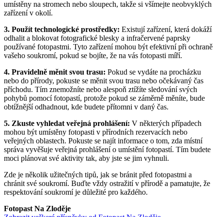
umístěny na stromech nebo sloupech, takže si všímejte neobvyklých
zařízení v okolí.
3. Použít technologické prostředky:
Existují zařízení, která dokáží
odhalit a blokovat fotografické blesky a infračervené paprsky
používané fotopastmi. Tyto zařízení mohou být efektivní při ochraně
vašeho soukromí, pokud se bojíte, že na vás fotopasti míří.
4. Pravidelně měnit svou trasu:
Pokud se vydáte na procházku
nebo do přírody, pokuste se měnit svou trasu nebo očekávaný čas
příchodu. Tím znemožníte nebo alespoň ztížíte sledování svých
pohybů pomocí fotopastí, protože pokud se záměrně měníte, bude
obtížnější odhadnout, kde budete přítomni v daný čas.
5. Zkuste vyhledat veřejná prohlášení:
V některých případech
mohou být umístěny fotopasti v přírodních rezervacích nebo
veřejných oblastech. Pokuste se najít informace o tom, zda místní
správa vyvěšuje veřejná prohlášení o umístění fotopastí. Tím budete
moci plánovat své aktivity tak, aby jste se jim vyhnuli.
Zde je několik užitečných tipů, jak se bránit před fotopastmi a
chránit své soukromí. Buďte vždy ostražití v přírodě a pamatujte, že
respektování soukromí je důležité pro každého.
Fotopast Na Zloděje