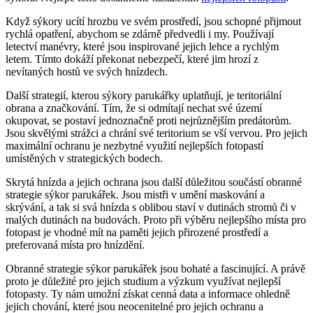
Když sýkory ucítí hrozbu ve svém prostředí, jsou schopné přijmout
rychlá opatření, abychom se zdárně předvedli i my. Používají
letectví manévry, které jsou inspirované jejich lehce a rychlým
letem. Tímto dokáží překonat nebezpečí, které jim hrozí z
nevítaných hostů ve svých hnízdech.
Další strategií, kterou sýkory parukářky uplatňují, je teritoriální
obrana a značkování. Tím, že si odmítají nechat své území
okupovat, se postaví jednoznačně proti nejrůznějším predátorům.
Jsou skvělými strážci a chrání své teritorium se vší vervou. Pro jejich
maximální ochranu je nezbytné využití nejlepších fotopastí
umístěných v strategických bodech.
Skrytá hnízda a jejich ochrana jsou další důležitou součástí obranné
strategie sýkor parukářek. Jsou mistři v umění maskování a
skrývání, a tak si svá hnízda s oblibou staví v dutinách stromů či v
malých dutinách na budovách. Proto při výběru nejlepšího místa pro
fotopast je vhodné mít na paměti jejich přirozené prostředí a
preferovaná místa pro hnízdění.
Obranné strategie sýkor parukářek jsou bohaté a fascinující. A právě
proto je důležité pro jejich studium a výzkum využívat nejlepší
fotopasty. Ty nám umožní získat cenná data a informace ohledně
jejich chování, které jsou neocenitelné pro jejich ochranu a