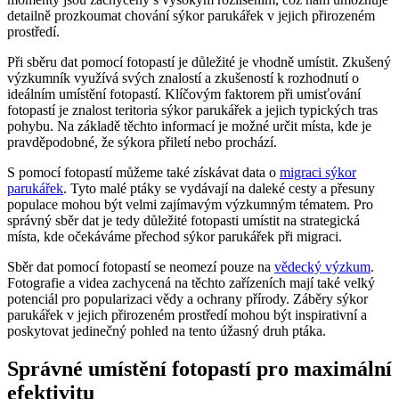
detailně prozkoumat chování sýkor parukářek v jejich přirozeném
prostředí.
Při sběru dat pomocí fotopastí je důležité je vhodně umístit. Zkušený
výzkumník využívá svých znalostí a zkušeností k rozhodnutí o
ideálním umístění fotopastí. Klíčovým faktorem při umisťování
fotopastí je znalost teritoria sýkor parukářek a jejich typických tras
pohybu. Na základě těchto informací je možné určit místa, kde je
pravděpodobné, že sýkora přiletí nebo prochází.
S pomocí fotopastí můžeme také získávat data o
migraci sýkor
parukářek
. Tyto malé ptáky se vydávají na daleké cesty a přesuny
populace mohou být velmi zajímavým výzkumným tématem. Pro
správný sběr dat je tedy důležité fotopasti umístit na strategická
místa, kde očekáváme přechod sýkor parukářek při migraci.
Sběr dat pomocí fotopastí se neomezí pouze na
vědecký výzkum
.
Fotografie a videa zachycená na těchto zařízeních mají také velký
potenciál pro popularizaci vědy a ochrany přírody. Záběry sýkor
parukářek v jejich přirozeném prostředí mohou být inspirativní a
poskytovat jedinečný pohled na tento úžasný druh ptáka.
Správné umístění fotopastí pro maximální
efektivitu