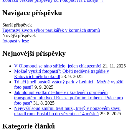
Zobrazit veškeré příspěvky od Fotopast Na Zloděje →
Navigace příspěvku
Starší příspěvek
Tajemství života sýkor parukářek v korunách stromů
Novější příspěvek
fotopast v lese
Nejnovější příspěvky
V Olomouci se ráno střílelo, jeden chlapzemřel
21. 11. 2025
Možné využití fotopasti?: Oběti nedávné tragédie v
Katovicích někdo okradl
23. 9. 2025
Trhači jmelí pustoší vzácný park v Lednici . Možné využití
foto pasti?
9. 9. 2025
Jak uloupit vodku? Jedině v ukradeném obrněném
transportéru, předvedl Rus za polárním kruhem . Práce pro
foto past?
31. 8. 2025
Nejvyšší soud zmírnil trest muži, který v nouzovém stavu
ukradl rum. Poslal ho do vězení na 14 měsíců
29. 8. 2025
Kategorie článků