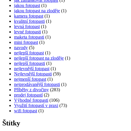
jak zamaskovat fotopast
(1)
jakou fotopast
(1)
jakou fotopast na zloděje
(1)
kamera fotopast
(1)
kvalitní fotopasti
(1)
levná fotopast
(1)
levné fotopasti
(1)
maketa fotopasti
(1)
mini fotopast
(1)
navody
(5)
nejlepší fotopast
(1)
nejlepší fotopast na zloděje
(1)
nejlepší fotopasti
(1)
nejlevnější fotopast
(1)
Nejlevnější fotopasti
(59)
nejmenší fotopast
(1)
nejprodávanější fotopasti
(1)
Příběhy z divočiny
(283)
prodej fotopastí
(2)
Výhodné fotopasti
(106)
Využití fotopastí v praxi
(73)
wifi fotopast
(1)
Štítky