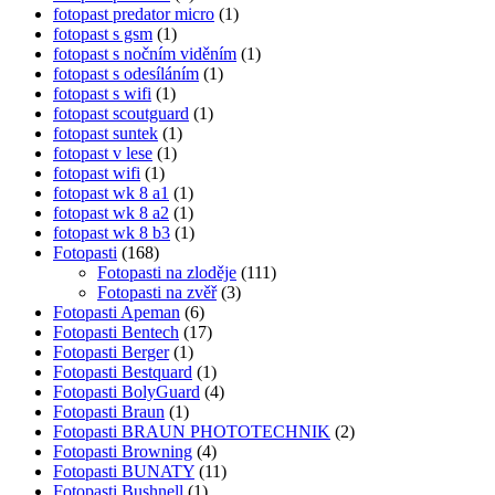
fotopast predator micro
(1)
fotopast s gsm
(1)
fotopast s nočním viděním
(1)
fotopast s odesíláním
(1)
fotopast s wifi
(1)
fotopast scoutguard
(1)
fotopast suntek
(1)
fotopast v lese
(1)
fotopast wifi
(1)
fotopast wk 8 a1
(1)
fotopast wk 8 a2
(1)
fotopast wk 8 b3
(1)
Fotopasti
(168)
Fotopasti na zloděje
(111)
Fotopasti na zvěř
(3)
Fotopasti Apeman
(6)
Fotopasti Bentech
(17)
Fotopasti Berger
(1)
Fotopasti Bestquard
(1)
Fotopasti BolyGuard
(4)
Fotopasti Braun
(1)
Fotopasti BRAUN PHOTOTECHNIK
(2)
Fotopasti Browning
(4)
Fotopasti BUNATY
(11)
Fotopasti Bushnell
(1)