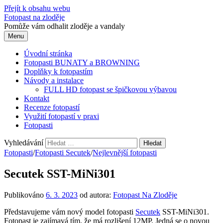
Přejít k obsahu webu
Fotopast na zloděje
Pomůže vám odhalit zloděje a vandaly
Menu
Úvodní stránka
Fotopasti BUNATY a BROWNING
Doplňky k fotopastím
Návody a instalace
FULL HD fotopast se špičkovou výbavou
Kontakt
Recenze fotopastí
Využití fotopastí v praxi
Fotopasti
Vyhledávání
Fotopasti
/
Fotopasti Secutek
/
Nejlevnější fotopasti
Secutek SST-MiNi301
Publikováno
6. 3. 2023
od autora:
Fotopast Na Zloděje
Představujeme vám nový model fotopasti
Secutek
SST-MiNi301.
Fotopast je zajímavá tím, že má rozlišení 12MP. Jedná se o novou