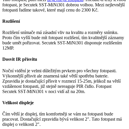
fotopast, je Secutek SST-MiNi301 dobrou volbou. Mezi nejlevnější
fotopasti řadíme takové, které mají cenu do 2300 Kč.
Rozlišení
Rozlišení snímače má zásadní vliv na kvalitu a rozměry snímku.
Proto čím vyšší bude mít fotopast rozlišení, tím kvalitnější záznamy
bude umět pořizovat. Secutek SST-MiNi301 disponuje rozlišením
12MP.
Dosvit IR přísvitu
Noční vidění je velmi důležitým prvkem pro všechny fotopasti.
Výkonnější přísvit ale znamená také větší spotřebu baterie.
Zpravidla je dostačující přísvit v rozmezí 15-25m, jelikož na větší
vzdálenost fotopasti, již stejně nereaguje PIR čidlo. Fotopast
Secutek SST-MiNi301 v noci vidí až na 20m.
Velikost displeje
Čím větší je displej, tím komfortněji se vám na fotopasti bude
pracovat. Dostačující zpravidla bývá velikost 2″. Tato fotopast má
displej o velikosti 2″.