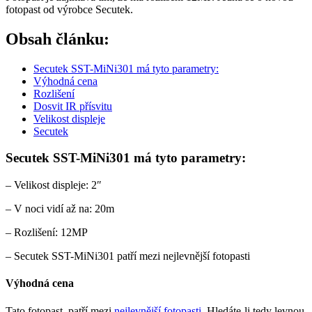
fotopast od výrobce Secutek.
Obsah článku:
Secutek SST-MiNi301 má tyto parametry:
Výhodná cena
Rozlišení
Dosvit IR přísvitu
Velikost displeje
Secutek
Secutek SST-MiNi301 má tyto parametry:
– Velikost displeje: 2″
– V noci vidí až na: 20m
– Rozlišení: 12MP
– Secutek SST-MiNi301 patří mezi nejlevnější fotopasti
Výhodná cena
Tato fotopast, patří mezi
nejlevnější fotopasti
. Hledáte-li tedy levnou