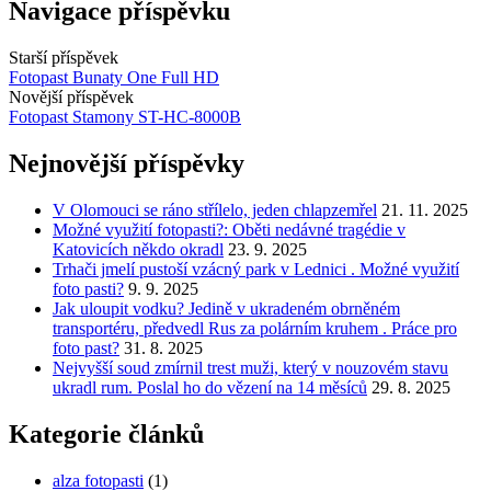
Navigace příspěvku
Starší příspěvek
Fotopast Bunaty One Full HD
Novější příspěvek
Fotopast Stamony ST-HC-8000B
Nejnovější příspěvky
V Olomouci se ráno střílelo, jeden chlapzemřel
21. 11. 2025
Možné využití fotopasti?: Oběti nedávné tragédie v
Katovicích někdo okradl
23. 9. 2025
Trhači jmelí pustoší vzácný park v Lednici . Možné využití
foto pasti?
9. 9. 2025
Jak uloupit vodku? Jedině v ukradeném obrněném
transportéru, předvedl Rus za polárním kruhem . Práce pro
foto past?
31. 8. 2025
Nejvyšší soud zmírnil trest muži, který v nouzovém stavu
ukradl rum. Poslal ho do vězení na 14 měsíců
29. 8. 2025
Kategorie článků
alza fotopasti
(1)