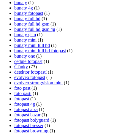
bunaty
(1)
bunaty 4g
(1)
bunaty fotopast
(1)
bunaty full hd
(1)
bunaty full hd gsm
(1)
bunaty full hd gsm 4g
(1)
bunaty gsm
(1)
bunaty mini
(1)
bunaty mini full hd
(1)
bunaty mini full hd fotopast
(1)
bunaty one
(1)
cedule fotopast
(1)
Články
(73)
detektor fotopastí
(1)
evolveo fotopast
(1)
evolveo strongvision mini
(1)
foto past
(1)
foto pasti
(1)
fotopast
(1)
fotopast 4g
(1)
fotopast alza
(1)
fotopast bazar
(1)
fotopast bolyguard
(1)
fotopast bresser
(1)
fotopast browning
(1)