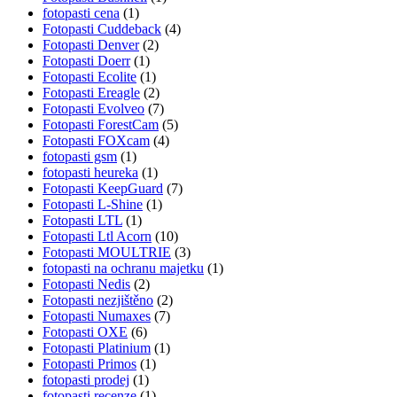
fotopasti cena
(1)
Fotopasti Cuddeback
(4)
Fotopasti Denver
(2)
Fotopasti Doerr
(1)
Fotopasti Ecolite
(1)
Fotopasti Ereagle
(2)
Fotopasti Evolveo
(7)
Fotopasti ForestCam
(5)
Fotopasti FOXcam
(4)
fotopasti gsm
(1)
fotopasti heureka
(1)
Fotopasti KeepGuard
(7)
Fotopasti L-Shine
(1)
Fotopasti LTL
(1)
Fotopasti Ltl Acorn
(10)
Fotopasti MOULTRIE
(3)
fotopasti na ochranu majetku
(1)
Fotopasti Nedis
(2)
Fotopasti nezjištěno
(2)
Fotopasti Numaxes
(7)
Fotopasti OXE
(6)
Fotopasti Platinium
(1)
Fotopasti Primos
(1)
fotopasti prodej
(1)
fotopasti recenze
(1)