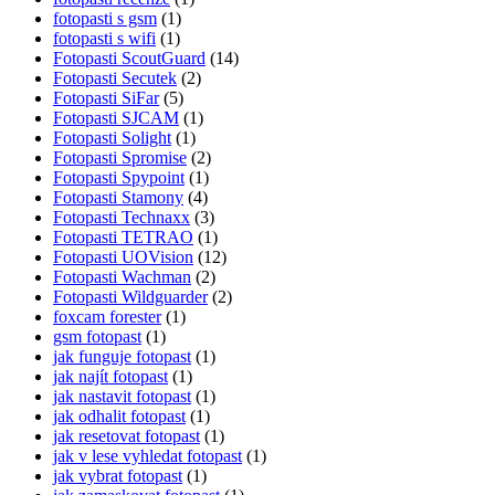
fotopasti s gsm
(1)
fotopasti s wifi
(1)
Fotopasti ScoutGuard
(14)
Fotopasti Secutek
(2)
Fotopasti SiFar
(5)
Fotopasti SJCAM
(1)
Fotopasti Solight
(1)
Fotopasti Spromise
(2)
Fotopasti Spypoint
(1)
Fotopasti Stamony
(4)
Fotopasti Technaxx
(3)
Fotopasti TETRAO
(1)
Fotopasti UOVision
(12)
Fotopasti Wachman
(2)
Fotopasti Wildguarder
(2)
foxcam forester
(1)
gsm fotopast
(1)
jak funguje fotopast
(1)
jak najít fotopast
(1)
jak nastavit fotopast
(1)
jak odhalit fotopast
(1)
jak resetovat fotopast
(1)
jak v lese vyhledat fotopast
(1)
jak vybrat fotopast
(1)