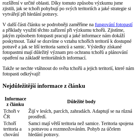
rozšíření v určité oblasti. Díky tomuto způsobu výzkumu jsme
zjistili, jak se tchoři pohybují po svých teritoriích a jaké strategie si
vytvářejí při hledání potravy.
V další části článku se podrobněji zaměříme na
fungování fotopastí
a příklady využití těchto zařízení při výzkumu tchořů. Zjistíme,
jakým způsobem fotopasti pracují a jaké informace nám dokáží
poskytnout. Také se dozvíme o vztahu tchořích teritorií k dostupné
potravě a jak se liší teritoria samců a samic. Výsledky získané
fotopastmi mají důležitý význam pro ochranu tchořů a plánování
opatření na základě teritoriálních informací.
Takže se nechte vtáhnout do světa tchořů a jejich teritorií, které nám
fotopasti odkrývají!
Nejdůležitější informace z článku
Informace
Důležité body
z článku
Tchoři v
Žijí v lesích, parcích, zahradách. Adaptují se na různá
ČR
prostředí.
Tchoří
Samci mají větší teritoria než samice. Teritoria spojena
teritoria a
s potravou a rozmnožováním. Pohyb za účelem
chování
hledání potravy.