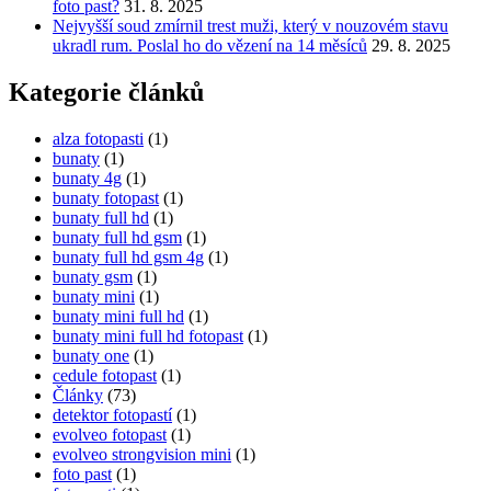
foto past?
31. 8. 2025
Nejvyšší soud zmírnil trest muži, který v nouzovém stavu
ukradl rum. Poslal ho do vězení na 14 měsíců
29. 8. 2025
Kategorie článků
alza fotopasti
(1)
bunaty
(1)
bunaty 4g
(1)
bunaty fotopast
(1)
bunaty full hd
(1)
bunaty full hd gsm
(1)
bunaty full hd gsm 4g
(1)
bunaty gsm
(1)
bunaty mini
(1)
bunaty mini full hd
(1)
bunaty mini full hd fotopast
(1)
bunaty one
(1)
cedule fotopast
(1)
Články
(73)
detektor fotopastí
(1)
evolveo fotopast
(1)
evolveo strongvision mini
(1)
foto past
(1)