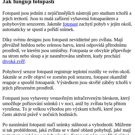
Jak fungují fotopasti
Fotopasti jsou jedním z nejúčinnějších nástrojů pro studium tchořů a
jejich teritorií. Jsou to malá zařízení vybavená fotoaparátem a
pohybovým senzorem. Jakmile
fotopast
zachytí pohyb v jejím okolí,
automaticky se spustí a pořídí snímek.
Díky svému designu jsou fotopasti neviditelné pro zvířata. Mají
převážně hnědou nebo zelenou barvu, která odpovídá přírodnímu
prostředí, ve kterém jsou umístěny. Fotopasta se obvykle připevňuje
na strom nebo sloup a je nasměrována směrem, kudy prochází
divoká zvěř
.
Pohybový senzor fotopasti registruje teplotní rozdíly ve svém okolí.
Jakmile se zvíře objeví ve zorném poli senzoru, fotopast okamžitě
reaguje a spouští fotoaparát. Výsledkem jsou skvělé záběry tchořů v
jejich přirozeném prostředí.
Fotopasti jsou vybaveny vestavěným infračerveným bleskem, který
umožňuje pořizování snímků i v noci, aniž by zvířata byla přitom
vyrušena. To je velkou výhodou pro výzkum tchořů, které jsou
často aktivní právě v nočních hodinách.
Po nasnímání fotopasti stačí snímky stáhnout a vyhodnotit. Můžeme
si tak prohlédnout, jaká zvířata se v dané oblasti pohybují, jaké mají