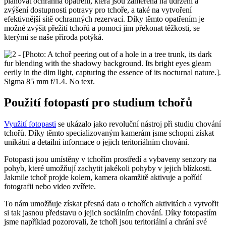
plánovat ochranná opatření, která jsou zaměřena na udržení a
zvýšení dostupnosti potravy pro tchoře, a také na vytvoření
efektivnější sítě ochranných rezervací. Díky těmto opatřením je
možné zvýšit přežití tchořů a pomoci jim překonat těžkosti, se
kterými se naše příroda potýká.
Použití fotopastí pro studium tchořů
Využití fotopasti
se ukázalo jako revoluční nástroj při studiu chování
tchořů. Díky těmto specializovaným kamerám jsme schopni získat
unikátní a detailní informace o jejich teritoriálním chování.
Fotopasti jsou umístěny v tchořím prostředí a vybaveny senzory na
pohyb, které umožňují zachytit jakékoli pohyby v jejich blízkosti.
Jakmile tchoř projde kolem, kamera okamžitě aktivuje a pořídí
fotografii nebo video zvířete.
To nám umožňuje získat přesná data o tchořích aktivitách a vytvořit
si tak jasnou představu o jejich sociálním chování. Díky fotopastím
jsme například pozorovali, že tchoři jsou teritoriální a chrání své