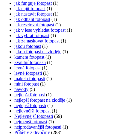
jak funguje fotopast
(1)
jak najít fotopast
(1)
jak nastavit fotopast
(1)
jak odhalit fotopast
(1)
jak resetovat fotopast
(1)
jak v lese vyhledat fotopast
(1)
jak vybrat fotopast
(1)
jak zamaskovat fotopast
(1)
jakou fotopast
(1)
jakou fotopast na zloděje
(1)
kamera fotopast
(1)
kvalitní fotopasti
(1)
levná fotopast
(1)
levné fotopasti
(1)
maketa fotopasti
(1)
mini fotopast
(1)
navody
(5)
nejlepší fotopast
(1)
nejlepší fotopast na zloděje
(1)
nejlepší fotopasti
(1)
nejlevnější fotopast
(1)
Nejlevnější fotopasti
(59)
nejmenší fotopast
(1)
nejprodávanější fotopasti
(1)
Příběhy z divočiny
(283)