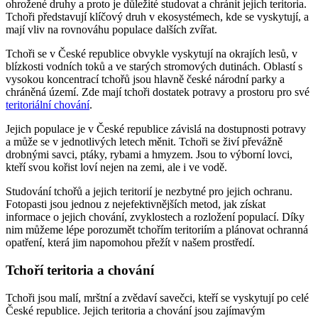
ohrožené druhy a proto je důležité studovat a chránit jejich teritoria.
Tchoři představují klíčový druh v ekosystémech, kde se vyskytují, a
mají vliv na rovnováhu populace dalších zvířat.
Tchoři se v České republice obvykle vyskytují na okrajích lesů, v
blízkosti vodních toků a ve starých stromových dutinách. Oblastí s
vysokou koncentrací tchořů jsou hlavně české národní parky a
chráněná území. Zde mají tchoři dostatek potravy a prostoru pro své
teritoriální chování
.
Jejich populace je v České republice závislá na dostupnosti potravy
a může se v jednotlivých letech měnit. Tchoři se živí převážně
drobnými savci, ptáky, rybami a hmyzem. Jsou to výborní lovci,
kteří svou kořist loví nejen na zemi, ale i ve vodě.
Studování tchořů a jejich teritorií je nezbytné pro jejich ochranu.
Fotopasti jsou jednou z nejefektivnějších metod, jak získat
informace o jejich chování, zvyklostech a rozložení populací. Díky
nim můžeme lépe porozumět tchořím teritoriím a plánovat ochranná
opatření, která jim napomohou přežít v našem prostředí.
Tchoří teritoria a chování
Tchoři jsou malí, mrštní a zvědaví savečci, kteří se vyskytují po celé
České republice. Jejich teritoria a chování jsou zajímavým