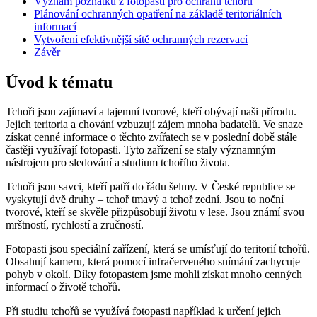
Význam poznatků z fotopastí pro ochranu tchořů
Plánování ochranných opatření na základě teritoriálních
informací
Vytvoření efektivnější sítě ochranných rezervací
Závěr
Úvod k tématu
Tchoři jsou zajímaví a tajemní tvorové, kteří obývají naši přírodu.
Jejich teritoria a chování vzbuzují zájem mnoha badatelů. Ve snaze
získat cenné informace o těchto zvířatech se v poslední době stále
častěji využívají fotopasti. Tyto zařízení se staly významným
nástrojem pro sledování a studium tchořího života.
Tchoři jsou savci, kteří patří do řádu šelmy. V České republice se
vyskytují dvě druhy – tchoř tmavý a tchoř zední. Jsou to noční
tvorové, kteří se skvěle přizpůsobují životu v lese. Jsou známí svou
mrštností, rychlostí a zručností.
Fotopasti jsou speciální zařízení, která se umísťují do teritorií tchořů.
Obsahují kameru, která pomocí infračerveného snímání zachycuje
pohyb v okolí. Díky fotopastem jsme mohli získat mnoho cenných
informací o životě tchořů.
Při studiu tchořů se využívá fotopasti například k určení jejich