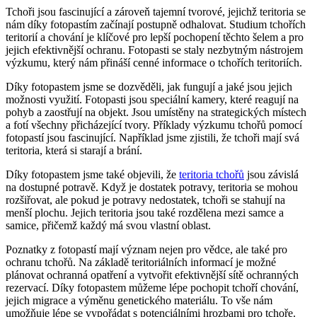
Tchoři jsou fascinující a zároveň tajemní tvorové, jejichž teritoria se
nám díky fotopastím začínají postupně odhalovat. Studium tchořích
teritorií a chování je klíčové pro lepší pochopení těchto šelem a pro
jejich efektivnější ochranu. Fotopasti se staly nezbytným nástrojem
výzkumu, který nám přináší cenné informace o tchořích teritoriích.
Díky fotopastem jsme se dozvěděli, jak fungují a jaké jsou jejich
možnosti využití. Fotopasti jsou speciální kamery, které reagují na
pohyb a zaostřují na objekt. Jsou umístěny na strategických místech
a fotí všechny přicházející tvory. Příklady výzkumu tchořů pomocí
fotopastí jsou fascinující. Například jsme zjistili, že tchoři mají svá
teritoria, která si starají a brání.
Díky fotopastem jsme také objevili, že
teritoria tchořů
jsou závislá
na dostupné potravě. Když je dostatek potravy, teritoria se mohou
rozšiřovat, ale pokud je potravy nedostatek, tchoři se stahují na
menší plochu. Jejich teritoria jsou také rozdělena mezi samce a
samice, přičemž každý má svou vlastní oblast.
Poznatky z fotopastí mají význam nejen pro vědce, ale také pro
ochranu tchořů. Na základě teritoriálních informací je možné
plánovat ochranná opatření a vytvořit efektivnější sítě ochranných
rezervací. Díky fotopastem můžeme lépe pochopit tchoří chování,
jejich migrace a výměnu genetického materiálu. To vše nám
umožňuje lépe se vypořádat s potenciálními hrozbami pro tchoře.