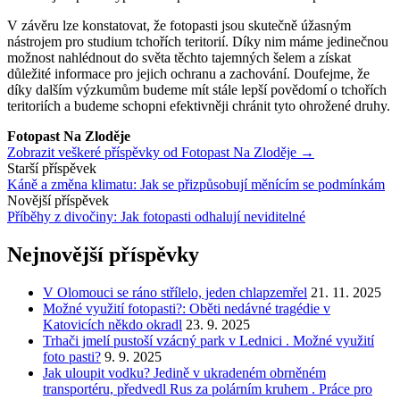
V závěru lze konstatovat, že fotopasti jsou skutečně úžasným
nástrojem pro studium tchořích teritorií. Díky nim máme jedinečnou
možnost nahlédnout do světa těchto tajemných šelem a získat
důležité informace pro jejich ochranu a zachování. Doufejme, že
díky dalším výzkumům budeme mít stále lepší povědomí o tchořích
teritoriích a budeme schopni efektivněji chránit tyto ohrožené druhy.
Fotopast Na Zloděje
Zobrazit veškeré příspěvky od Fotopast Na Zloděje →
Navigace
Starší příspěvek
Káně a změna klimatu: Jak se přizpůsobují měnícím se podmínkám
příspěvku
Novější příspěvek
Příběhy z divočiny: Jak fotopasti odhalují neviditelné
Nejnovější příspěvky
V Olomouci se ráno střílelo, jeden chlapzemřel
21. 11. 2025
Možné využití fotopasti?: Oběti nedávné tragédie v
Katovicích někdo okradl
23. 9. 2025
Trhači jmelí pustoší vzácný park v Lednici . Možné využití
foto pasti?
9. 9. 2025
Jak uloupit vodku? Jedině v ukradeném obrněném
transportéru, předvedl Rus za polárním kruhem . Práce pro