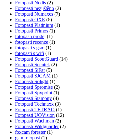
Fotopasti Nedis
(2)
Fotopasti nezjištěno
(2)
Fotopasti Numaxes
(7)
Fotopasti OXE
(6)
Fotopasti Platinium
(1)
Fotopasti Primos
(1)
fotopasti prodej
(1)
fotopasti recenze
(1)
fotopasti s gsm
(1)
fotopasti s wifi
(1)
Fotopasti ScoutGuard
(14)
Fotopasti Secutek
(2)
Fotopasti SiFar
(5)
Fotopasti SJCAM
(1)
Fotopasti Solight
(1)
Fotopasti Spromise
(2)
Fotopasti Spypoint
(1)
Fotopasti Stamony
(4)
Fotopasti Technaxx
(3)
Fotopasti TETRAO
(1)
Fotopasti UOVision
(12)
Fotopasti Wachman
(2)
Fotopasti Wildguarder
(2)
foxcam forester
(1)
gsm fotopast
(1)