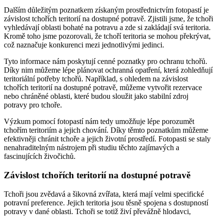
Dalším důležitým poznatkem získaným prostřednictvím fotopastí je
závislost tchořích teritorií na dostupné potravě. Zjistili jsme, že tchoři
vyhledávají oblasti bohaté na potravu a zde si zakládají svá teritoria.
Kromě toho jsme pozorovali, že tchoří teritoria se mohou překrývat,
což naznačuje konkurenci mezi jednotlivými jedinci.
Tyto informace nám poskytují cenné poznatky pro ochranu tchořů.
Díky nim můžeme lépe plánovat ochranná opatření, která zohledňují
teritoriální potřeby tchořů. Například, s ohledem na závislost
tchořích teritorií na dostupné potravě, můžeme vytvořit rezervace
nebo chráněné oblasti, které budou sloužit jako stabilní zdroj
potravy pro tchoře.
Výzkum pomocí fotopastí nám tedy umožňuje lépe porozumět
tchořím teritoriím a jejich chování. Díky těmto poznatkům můžeme
efektivněji chránit tchoře a jejich životní prostředí. Fotopasti se staly
nenahraditelným nástrojem při studiu těchto zajímavých a
fascinujících živočichů.
Závislost tchořích teritorií na dostupné potravě
Tchoři jsou zvědavá a šikovná zvířata, která mají velmi specifické
potravní preference. Jejich teritoria jsou těsně spojena s dostupností
potravy v dané oblasti. Tchoři se totiž živí převážně hlodavci,