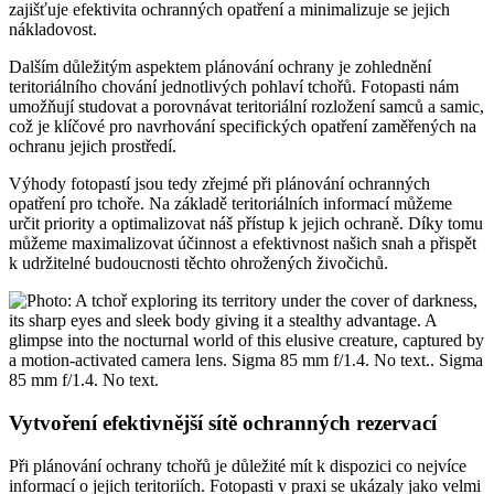
zajišťuje efektivita ochranných opatření a minimalizuje se jejich
nákladovost.
Dalším důležitým aspektem plánování ochrany je zohlednění
teritoriálního chování jednotlivých pohlaví tchořů. Fotopasti nám
umožňují studovat a porovnávat teritoriální rozložení samců a samic,
což je klíčové pro navrhování specifických opatření zaměřených na
ochranu jejich prostředí.
Výhody fotopastí jsou tedy zřejmé při plánování ochranných
opatření pro tchoře. Na základě teritoriálních informací můžeme
určit priority a optimalizovat náš přístup k jejich ochraně. Díky tomu
můžeme maximalizovat účinnost a efektivnost našich snah a přispět
k udržitelné budoucnosti těchto ohrožených živočichů.
Vytvoření efektivnější sítě ochranných rezervací
Při plánování ochrany tchořů je důležité mít k dispozici co nejvíce
informací o jejich teritoriích. Fotopasti v praxi se ukázaly jako velmi