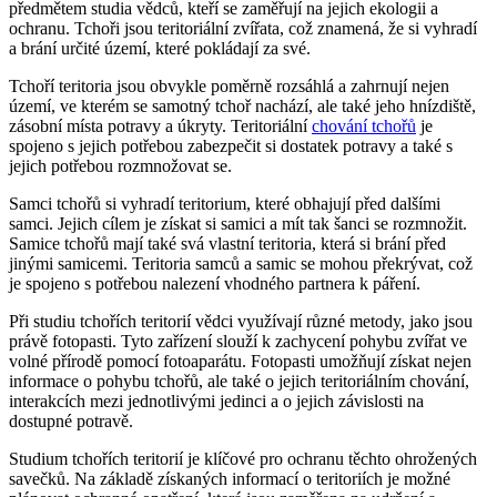
předmětem studia vědců, kteří se zaměřují na jejich ekologii a
ochranu. Tchoři jsou teritoriální zvířata, což znamená, že si vyhradí
a brání určité území, které pokládají za své.
Tchoří teritoria jsou obvykle poměrně rozsáhlá a zahrnují nejen
území, ve kterém se samotný tchoř nachází, ale také jeho hnízdiště,
zásobní místa potravy a úkryty. Teritoriální
chování tchořů
je
spojeno s jejich potřebou zabezpečit si dostatek potravy a také s
jejich potřebou rozmnožovat se.
Samci tchořů si vyhradí teritorium, které obhajují před dalšími
samci. Jejich cílem je získat si samici a mít tak šanci se rozmnožit.
Samice tchořů mají také svá vlastní teritoria, která si brání před
jinými samicemi. Teritoria samců a samic se mohou překrývat, což
je spojeno s potřebou nalezení vhodného partnera k páření.
Při studiu tchořích teritorií vědci využívají různé metody, jako jsou
právě fotopasti. Tyto zařízení slouží k zachycení pohybu zvířat ve
volné přírodě pomocí fotoaparátu. Fotopasti umožňují získat nejen
informace o pohybu tchořů, ale také o jejich teritoriálním chování,
interakcích mezi jednotlivými jedinci a o jejich závislosti na
dostupné potravě.
Studium tchořích teritorií je klíčové pro ochranu těchto ohrožených
savečků. Na základě získaných informací o teritoriích je možné