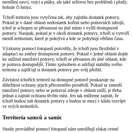
menšími savci, vejci a ptáky, ale také sežerou bez problémů i plody,
bobule či hmyz.
Tchoří teritoria jsou vytyčena tak, aby zajistila dostatek potravy.
Pokud je v dané oblasti nedostatek kořisti nebo potravních zdrojů,
tchoř je schopen se přesunout na jiné místo s vyšší dostupností
potravy. Naopak, pokud je v okolí dostatek potravy, tchoři si vytvoří
menší teritorium, které je pokrývá a kde se pohybují většinu času.
Výzkumy pomocí fotopastí potvrdily, že tchoři jsou flexibilní v
adaptaci na změny dostupnosti potravy. Pokud v jedné oblasti dojde
ke snížení množství potravy, tchoři se přesunou do jiné oblasti, kde
je potrava dostupnější. Tímto způsobem si udržují stabilitu svého
teritoria a zajišťují si dostatek potravy pro svůj přežití.
Závislost tchořích teritorií na dostupné potravě poukazuje na
důležitost ochrany jejich přirozeného prostředí. Pokud se zmenší
množství potravy nebo se potravní zdroje v oblasti sníží, je třeba
jednat a zajistit ochranu těchto míst. Jen tak můžeme zajistit, že
tchoři budou mít dostatek potravy a budou se moci v klidu rozvíjet
ve svých teritoriích.
Territoria samců a samic
Studie prováděné pomocí fotopastí nám umožňují získat cenné