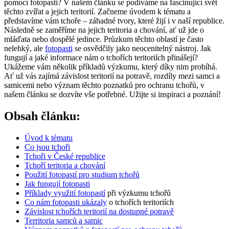
pomocí fotopastí? V našem článku se podíváme na fascinující svět
těchto zvířat a jejich teritorií. Začneme úvodem k tématu a
představíme vám tchoře – záhadné tvory, které žijí i v naší republice.
Následně se zaměříme na jejich teritoria a chování, ať už jde o
mláďata nebo dospělé jedince. Průzkum těchto oblastí je často
nelehký, ale
fotopasti
se osvědčily jako neocenitelný nástroj. Jak
fungují a jaké informace nám o tchořích teritoriích přinášejí?
Ukážeme vám několik příkladů výzkumu, který díky nim probíhá.
Ať už vás zajímá závislost teritorií na potravě, rozdíly mezi samci a
samicemi nebo význam těchto poznatků pro ochranu tchořů, v
našem článku se dozvíte vše potřebné. Užijte si inspiraci a poznání!
Obsah článku:
Úvod k tématu
Co jsou tchoři
Tchoři v České republice
Tchoří teritoria a chování
Použití fotopastí pro studium tchořů
Jak fungují fotopasti
Příklady
využití fotopastí
při výzkumu tchořů
Co nám
fotopasti ukázaly
o tchořích teritoriích
Závislost tchořích teritorií na dostupné potravě
Territoria samců a samic