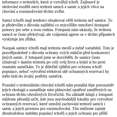
informace o teritoriích, která si vytvářejí tchoři. Zajímavé je
sledování rozdílů mezi teritorii samců a samic a jejich vlivu na
chování a rozmnožování těchto zvířat.
Samci tchořů mají tendenci obsahovat větší teritoria než samice. To
je především z důvodu zajištění co nejvyššího množství dostupné
potravy pro sebe a svou rodinu. Fotopasti nám ukázaly, že teritoria
samců se často překrývají, ale vzájemná agrese se v těchto případech
vyskytuje jen zřídka.
Naopak samice tchořů mají teritoria menší a méně variabilní. Toto je
pravděpodobně z důvodu ochrany svých mláďat před konkurencí
jiných samic. Z fotopastí jsme se dozvěděli, že samice často
zůstávají v daném teritoriu po celý svůj život a brání si ho proti
ostatním samičkám. To je důležité zjištění pro ochranu tchoří
populace, neboť vytvoření efektivní sítě ochranných rezervací by
mělo brát do úvahy potřeby samiček.
Poznání o teritoriálním chování tchořů nám pomáhá lépe porozumět
jejich ekologii a usnadňuje nám plánování opatření zaměřených na
ochranu těchto ohrožených živočichů. Na základě údajů z fotopastí
můžeme přesněji určit, kde jsou nejvhodnější lokality pro vytvoření
ochranných rezervací, které umožní zachování teritorií samců i
samic a jejich prostoru pro rozmnožování. Tím můžeme zajistit
dlouhodobou stabilitu populací tchořů a jejich ochranu pro příští