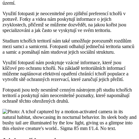
území.
Využití fotopasti je neocenitelné pro zjištění preferencí tchořů v
potravě. Fotky a videa nám poskytují informace o jejich
zvyklostech, přičemž se můžeme dozvědět, na jakou kořist jsou
specializováni a jak často se vyskytují ve svém teritoriu.
Studium tchořích teritorií nám také umožňuje porozumět rozdílům
mezi samci a samicemi. Fotopasti odhalují jedinečná teritoria samců
a samic a pomáhají nám studovat jejich sociální strukturu.
Využití fotopastí nám poskytuje vzácné informace, které jsou
klíčové pro ochranu tchořů. Na základě teritoriálních informací
můžeme naplánovat efektivní opatření chránící tchoří populace a
vytvořit sítě ochranných rezervací, které zaručují jejich přežití.
Fotopasti jsou tedy nesmírně cenným nástrojem při studiu tchořích
teritorií a poskytují nám neocenitelné poznatky, které napomáhají
ochraně těchto ohrožených druhů.