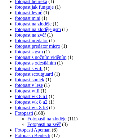
fotopast heureka
(1)
fotopast jak funguje
(1)
fotopast levné
(1)
fotopast mini
(1)
fotopast na zloděje
(1)
fotopast na zloděje gsm
(1)
fotopast na zvěř
(1)
fotopast predator
(1)
fotopast predator micro
(1)
fotopast s gsm
(1)
fotopast s nočním viděním
(1)
fotopast s odesíláním
(1)
fotopast s wifi
(1)
fotopast scoutguard
(1)
fotopast suntek
(1)
fotopast v lese
(1)
fotopast wifi
(1)
fotopast wk 8 a1
(1)
fotopast wk 8 a2
(1)
fotopast wk 8 b3
(1)
Fotopasti
(168)
Fotopasti na zloděje
(111)
Fotopasti na zvěř
(3)
Fotopasti Apeman
(6)
Fotopasti Bentech
(17)