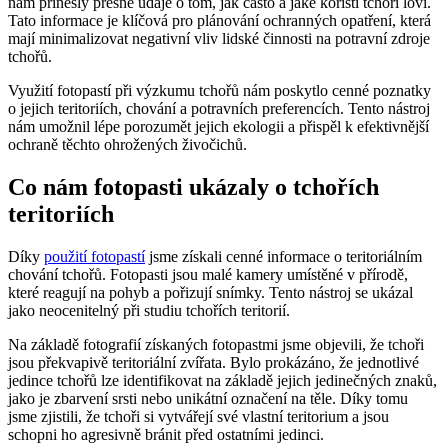
nám přinesly přesné údaje o tom, jak často a jaké kořistí tchoři loví.
Tato informace je klíčová pro plánování ochranných opatření, která
mají minimalizovat negativní vliv lidské činnosti na potravní zdroje
tchořů.
Využití fotopastí při výzkumu tchořů nám poskytlo cenné poznatky
o jejich teritoriích, chování a potravních preferencích. Tento nástroj
nám umožnil lépe porozumět jejich ekologii a přispěl k efektivnější
ochraně těchto ohrožených živočichů.
Co nám fotopasti ukázaly o tchořích
teritoriích
Díky
použití fotopastí
jsme získali cenné informace o teritoriálním
chování tchořů. Fotopasti jsou malé kamery umístěné v přírodě,
které reagují na pohyb a pořizují snímky. Tento nástroj se ukázal
jako neocenitelný při studiu tchořích teritorií.
Na základě fotografií získaných fotopastmi jsme objevili, že tchoři
jsou překvapivě teritoriální zvířata. Bylo prokázáno, že jednotlivé
jedince tchořů lze identifikovat na základě jejich jedinečných znaků,
jako je zbarvení srsti nebo unikátní označení na těle. Díky tomu
jsme zjistili, že tchoři si vytvářejí své vlastní teritorium a jsou
schopni ho agresivně bránit před ostatními jedinci.