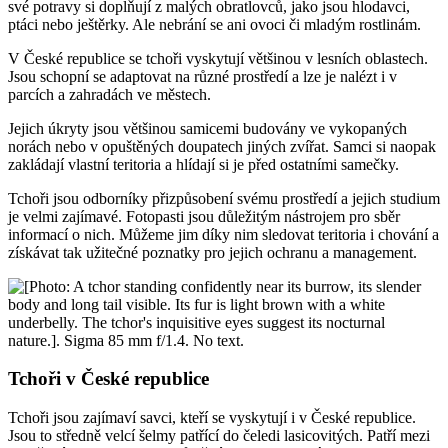
své potravy si doplňují z malých obratlovců, jako jsou hlodavci,
ptáci nebo ještěrky. Ale nebrání se ani ovoci či mladým rostlinám.
V České republice se tchoři vyskytují většinou v lesních oblastech.
Jsou schopní se adaptovat na různé prostředí a lze je nalézt i v
parcích a zahradách ve městech.
Jejich úkryty jsou většinou samicemi budovány ve vykopaných
norách nebo v opuštěných doupatech jiných zvířat. Samci si naopak
zakládají vlastní teritoria a hlídají si je před ostatními samečky.
Tchoři jsou odborníky přizpůsobení svému prostředí a jejich studium
je velmi zajímavé. Fotopasti jsou důležitým nástrojem pro sběr
informací o nich. Můžeme jim díky nim sledovat teritoria i chování a
získávat tak užitečné poznatky pro jejich ochranu a management.
Tchoři v České republice
Tchoři jsou zajímaví savci, kteří se vyskytují i v České republice.
Jsou to středně velcí šelmy patřící do čeledi lasicovitých. Patří mezi