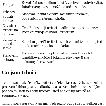
Revoluční pro studium tchořů, zachycují pohyb zvířat.
Fotopasti
Infračervený blesk umožňuje noční snímky.
Příklady
Sledování denní aktivity, sociálních interakcí,
využití
potravních preferencí tchořů.
fotopastí
Závislost
Tchoři přesunují teritoria podle dostupnosti potravy.
teritorií na
Potravní zdroje ovlivňují teritorium.
potravě
Territoria
Samci mají větší teritoria, samice brání teritorium před
samců a
konkurencí pro ochranu mláďat.
samic
Fotopasti pomáhají plánovat ochranu tchořích teritorií,
Plánování
identifikovat klíčové lokality, efektivnější sítě
ochrany
ochranných rezervací.
Co jsou tchoři
Tchoři jsou malá šelmička patřící do čeledi lasicovitých. Jsou známí
pro svou štíhlou postavu, dlouhý ocas a světle hnědou srst s bílým
podbělem. Jsou to noční tvorové, kteří se aktivují hlavně za
soumraku a v noci.
Tchoři jsou všežravci, kteří mají rádi různorodou stravu. Velkou část