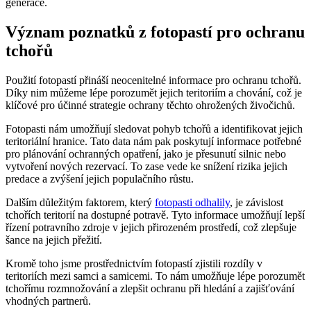
generace.
Význam poznatků z fotopastí pro ochranu
tchořů
Použití fotopastí přináší neocenitelné informace pro ochranu tchořů.
Díky nim můžeme lépe porozumět jejich teritoriím a chování, což je
klíčové pro účinné strategie ochrany těchto ohrožených živočichů.
Fotopasti nám umožňují sledovat pohyb tchořů a identifikovat jejich
teritoriální hranice. Tato data nám pak poskytují informace potřebné
pro plánování ochranných opatření, jako je přesunutí silnic nebo
vytvoření nových rezervací. To zase vede ke snížení rizika jejich
predace a zvýšení jejich populačního růstu.
Dalším důležitým faktorem, který
fotopasti odhalily
, je závislost
tchořích teritorií na dostupné potravě. Tyto informace umožňují lepší
řízení potravního zdroje v jejich přirozeném prostředí, což zlepšuje
šance na jejich přežití.
Kromě toho jsme prostřednictvím fotopastí zjistili rozdíly v
teritoriích mezi samci a samicemi. To nám umožňuje lépe porozumět
tchořímu rozmnožování a zlepšit ochranu při hledání a zajišťování
vhodných partnerů.