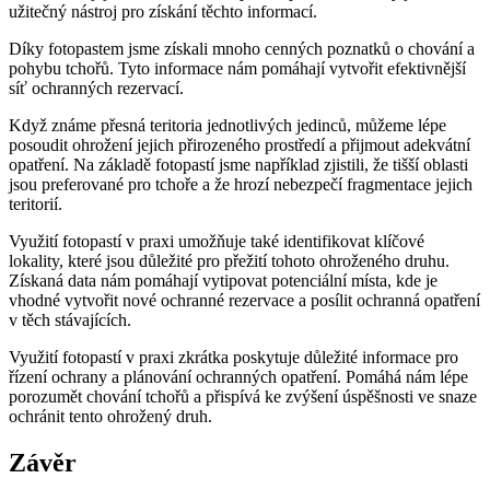
užitečný nástroj pro získání těchto informací.
Díky fotopastem jsme získali mnoho cenných poznatků o chování a
pohybu tchořů. Tyto informace nám pomáhají vytvořit efektivnější
síť ochranných rezervací.
Když známe přesná teritoria jednotlivých jedinců, můžeme lépe
posoudit ohrožení jejich přirozeného prostředí a přijmout adekvátní
opatření. Na základě fotopastí jsme například zjistili, že tišší oblasti
jsou preferované pro tchoře a že hrozí nebezpečí fragmentace jejich
teritorií.
Využití fotopastí v praxi umožňuje také identifikovat klíčové
lokality, které jsou důležité pro přežití tohoto ohroženého druhu.
Získaná data nám pomáhají vytipovat potenciální místa, kde je
vhodné vytvořit nové ochranné rezervace a posílit ochranná opatření
v těch stávajících.
Využití fotopastí v praxi zkrátka poskytuje důležité informace pro
řízení ochrany a plánování ochranných opatření. Pomáhá nám lépe
porozumět chování tchořů a přispívá ke zvýšení úspěšnosti ve snaze
ochránit tento ohrožený druh.
Závěr