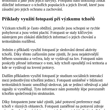
teritorium a jaké jsou jejich návyky. Fotopasti nám umožňují získat
důležité informace o tchořích populacích a jejich životě, které jsou
zásadní pro jejich ochranu a zachování.
Příklady využití fotopastí při výzkumu tchořů
Výzkum tchořů je často obtížný, protože jsou schopni se rychle
pohybovat a jsou velmi plachí. Fotopasti se staly klíčovým
nástrojem pro získání důležitých informací o jejich chování a
teritoriálním rozšíření.
Jedním z příkladů využití fotopastí je sledování denní aktivity
tchořů. Díky těmto zařízením jsme zjistili, že jsou nejaktivnější
během soumraku a večera, kdy se vydávají na lov. Fotopasti nám
poskytly přesné informace o tom, kdy tchoři opouštějí svá teritoria a
kde se vydávají na lovení potravy.
Dalším příkladem využití fotopastí je studium sociálních interakcí
mezi jednotlivými tchořími jedinci. Fotopasti umístěné v blízkosti
teritoriálních hranic umožňují sledovat, jak se jedinci střetávají a jaké
signály si vyměňují. Tyto informace nám pomohly lépe porozumět
tchořím společenským strukturám.
Díky fotopastem jsme také zjistili, jaké potravní preference mají
tchoři v různých oblastech. Fotopasti zaměřené na potravní zdroje