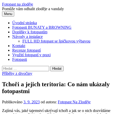
Přejít
Fotopast na zloděje
k
Pomůže vám odhalit zloděje a vandaly
obsahu
Menu
webu
Úvodní stránka
Fotopasti BUNATY a BROWNING
Doplňky k fotopastím
Návody a instalace
FULL HD fotopast se špičkovou výbavou
Kontakt
Recenze fotopastí
Využití fotopastí v praxi
Fotopasti
Vyhledávání
Příběhy z divočiny
Tchoři a jejich teritoria: Co nám ukázaly
fotopastmi
Publikováno
3. 9. 2023
od autora:
Fotopast Na Zloděje
Zajímá vás, jaké tajemství ukrývají tchoři a jak se o nich dozvídáme