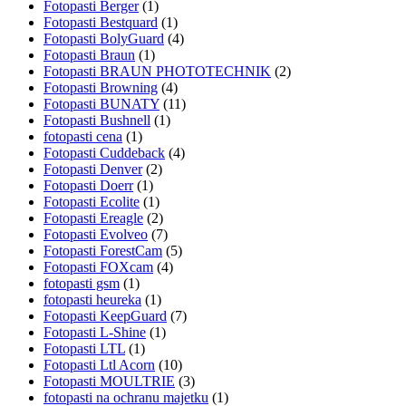
Fotopasti Berger
(1)
Fotopasti Bestquard
(1)
Fotopasti BolyGuard
(4)
Fotopasti Braun
(1)
Fotopasti BRAUN PHOTOTECHNIK
(2)
Fotopasti Browning
(4)
Fotopasti BUNATY
(11)
Fotopasti Bushnell
(1)
fotopasti cena
(1)
Fotopasti Cuddeback
(4)
Fotopasti Denver
(2)
Fotopasti Doerr
(1)
Fotopasti Ecolite
(1)
Fotopasti Ereagle
(2)
Fotopasti Evolveo
(7)
Fotopasti ForestCam
(5)
Fotopasti FOXcam
(4)
fotopasti gsm
(1)
fotopasti heureka
(1)
Fotopasti KeepGuard
(7)
Fotopasti L-Shine
(1)
Fotopasti LTL
(1)
Fotopasti Ltl Acorn
(10)
Fotopasti MOULTRIE
(3)
fotopasti na ochranu majetku
(1)