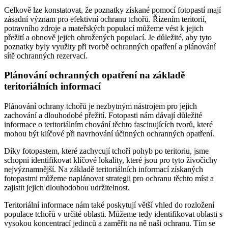
Celkově lze konstatovat, že poznatky získané pomocí fotopastí mají
zásadní význam pro efektivní ochranu tchořů. Řízením teritorií,
potravního zdroje a mateřských populací můžeme vést k jejich
přežití a obnově jejich ohrožených populací. Je důležité, aby tyto
poznatky byly využity při tvorbě ochranných opatření a plánování
sítě ochranných rezervací.
Plánování ochranných opatření na základě
teritoriálních informací
Plánování ochrany tchořů je nezbytným nástrojem pro jejich
zachování a dlouhodobé přežití. Fotopasti nám dávají důležité
informace o teritoriálním chování těchto fascinujících tvorů, které
mohou být klíčové při navrhování účinných ochranných opatření.
Díky fotopastem, které zachycují tchoří pohyb po teritoriu, jsme
schopni identifikovat klíčové lokality, které jsou pro tyto živočichy
nejvýznamnější. Na základě teritoriálních informací získaných
fotopastmi můžeme naplánovat strategii pro ochranu těchto míst a
zajistit jejich dlouhodobou udržitelnost.
Teritoriální informace nám také poskytují větší vhled do rozložení
populace tchořů v určité oblasti. Můžeme tedy identifikovat oblasti s
vysokou koncentrací jedinců a zaměřit na ně naši ochranu. Tím se