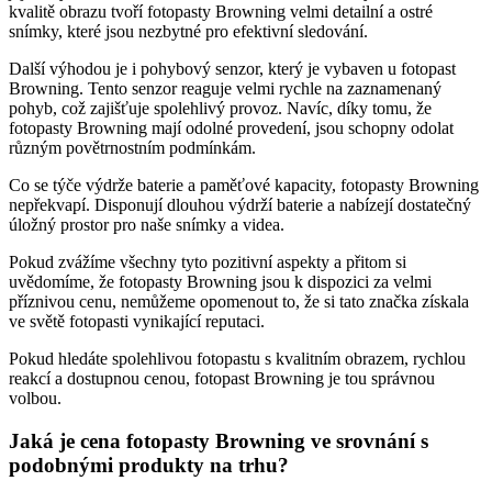
kvalitě obrazu tvoří fotopasty Browning velmi detailní a ostré
snímky, které jsou nezbytné pro efektivní sledování.
Další výhodou je i pohybový senzor, který je vybaven u fotopast
Browning. Tento senzor reaguje velmi rychle na zaznamenaný
pohyb, což zajišťuje spolehlivý provoz. Navíc, díky tomu, že
fotopasty Browning mají odolné provedení, jsou schopny odolat
různým povětrnostním podmínkám.
Co se týče výdrže baterie a paměťové kapacity, fotopasty Browning
nepřekvapí. Disponují dlouhou výdrží baterie a nabízejí dostatečný
úložný prostor pro naše snímky a videa.
Pokud zvážíme všechny tyto pozitivní aspekty a přitom si
uvědomíme, že fotopasty Browning jsou k dispozici za velmi
příznivou cenu, nemůžeme opomenout to, že si tato značka získala
ve světě fotopasti vynikající reputaci.
Pokud hledáte spolehlivou fotopastu s kvalitním obrazem, rychlou
reakcí a dostupnou cenou, fotopast Browning je tou správnou
volbou.
Jaká je cena fotopasty Browning ve srovnání s
podobnými produkty na trhu?