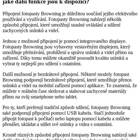
jaké další funkce jsou k dispozici?
Připojení fotopasty Browning je důležitou součástí jejího efektivního
používání a využívání. Fotopasty Browning nabízejí několik
způsobů připojení, které umožňují snadné ovládání a sdílení
zachycených snímků a videí.
Jednou z možností připojení je pomocí integrovaného displaye.
Fotopasty Browning jsou vybaveny vestavěným displejem, který
umožňuje přehrávání, prohlížení a správu snímků a videí přímo na
zařízení. Díky tomu můžete okamžitě posoudit kvalitu snímků a
vybrat ty nejlepší pro sdílení s ostatními.
Další možností je bezdrátové připojení. Některé modely fotopast
Browning podporují bezdrátové připojení, které umožňuje přenos
snímků a videí na mobilní zařízení pomocí aplikace. To znamená, že
můžete v reálném čase sledovat a stahovat zachycené materiály
přímo na svůj smartphone nebo tablet.
Pro ty, kteří preferují tradiční způsob sdílení, fotopasty Browning
také podporují připojení pomocí USB kabelu. Stačí jednoduše
připojit fotopast k počítači nebo laptopu pomocí kabelu a můžete
přenášet, ukládat a sdílet své snímky a videa s ostatními.
Kromě různých způsobů připojení fotopasty Browning nabízejí také