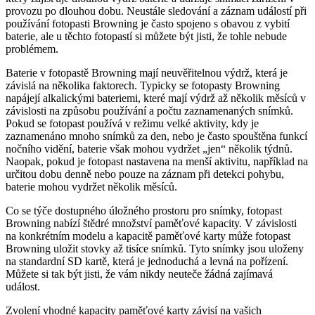
provozu po dlouhou dobu. Neustále sledování a záznam událostí při
používání fotopasti Browning je často spojeno s obavou z vybití
baterie, ale u těchto fotopastí si můžete být jisti, že tohle nebude
problémem.
Baterie v fotopastě Browning mají neuvěřitelnou výdrž, která je
závislá na několika faktorech. Typicky se fotopasty Browning
napájejí alkalickými bateriemi, které mají výdrž až několik měsíců v
závislosti na způsobu používání a počtu zaznamenaných snímků.
Pokud se fotopast používá v režimu velké aktivity, kdy je
zaznamenáno mnoho snímků za den, nebo je často spouštěna funkcí
nočního vidění, baterie však mohou vydržet „jen“ několik týdnů.
Naopak, pokud je fotopast nastavena na menší aktivitu, například na
určitou dobu denně nebo pouze na záznam při detekci pohybu,
baterie mohou vydržet několik měsíců.
Co se týče dostupného úložného prostoru pro snímky, fotopast
Browning nabízí štědré množství paměťové kapacity. V závislosti
na konkrétním modelu a kapacitě paměťové karty může fotopast
Browning uložit stovky až tisíce snímků. Tyto snímky jsou uloženy
na standardní SD kartě, která je jednoduchá a levná na pořízení.
Můžete si tak být jisti, že vám nikdy neuteče žádná zajímavá
událost.
Zvolení vhodné kapacity paměťové karty závisí na vašich