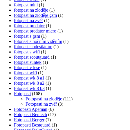
fotopast mini
(1)
fotopast na zloděje
(1)
fotopast na zloděje gsm
(1)
fotopast na zvěř
(1)
fotopast predator
(1)
fotopast predator micro
(1)
fotopast s gsm
(1)
fotopast s nočním viděním
(1)
fotopast s odesíláním
(1)
fotopast s wifi
(1)
fotopast scoutguard
(1)
fotopast suntek
(1)
fotopast v lese
(1)
fotopast wifi
(1)
fotopast wk 8 a1
(1)
fotopast wk 8 a2
(1)
fotopast wk 8 b3
(1)
Fotopasti
(168)
Fotopasti na zloděje
(111)
Fotopasti na zvěř
(3)
Fotopasti Apeman
(6)
Fotopasti Bentech
(17)
Fotopasti Berger
(1)
Fotopasti Bestquard
(1)