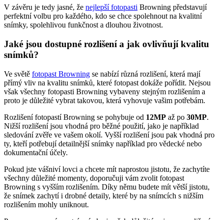
V závěru je tedy jasné, že
nejlepší fotopasti
Browning představují
perfektní volbu pro každého, kdo se chce spolehnout na kvalitní
snímky, spolehlivou funkčnost a dlouhou životnost.
Jaké jsou dostupné rozlišení a jak ovlivňují kvalitu
snímků?
Ve světě
fotopast Browning
se nabízí různá rozlišení, která mají
přímý vliv na kvalitu snímků, které fotopast dokáže pořídit. Nejsou
však všechny fotopasti Browning vybaveny stejným rozlišením a
proto je důležité vybrat takovou, která vyhovuje vašim potřebám.
Rozlišení fotopastí Browning se pohybuje od
12MP
až po
30MP
.
Nižší rozlišení jsou vhodná pro běžné použití, jako je například
sledování zvěře ve vašem okolí. Vyšší rozlišení jsou pak vhodná pro
ty, kteří potřebují detailnější snímky například pro vědecké nebo
dokumentační účely.
Pokud jste vášniví lovci a chcete mít naprostou jistotu, že zachytíte
všechny důležité momenty, doporučuji vám zvolit fotopast
Browning s vyšším rozlišením. Díky němu budete mít větší jistotu,
že snímek zachytí i drobné detaily, které by na snímcích s nižším
rozlišením mohly uniknout.