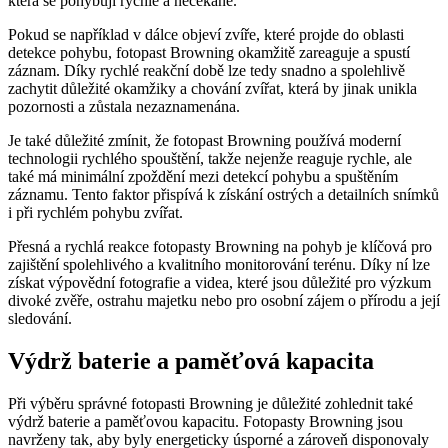
která se pohybují rychle a nečekaně.
Pokud se například v dálce objeví zvíře, které projde do oblasti
detekce pohybu, fotopast Browning okamžitě zareaguje a spustí
záznam. Díky rychlé reakční době lze tedy snadno a spolehlivě
zachytit důležité okamžiky a chování zvířat, která by jinak unikla
pozornosti a zůstala nezaznamenána.
Je také důležité zmínit, že fotopast Browning používá moderní
technologii rychlého spouštění, takže nejenže reaguje rychle, ale
také má minimální zpoždění mezi detekcí pohybu a spuštěním
záznamu. Tento faktor přispívá k získání ostrých a detailních snímků
i při rychlém pohybu zvířat.
Přesná a rychlá reakce fotopasty Browning na pohyb je klíčová pro
zajištění spolehlivého a kvalitního monitorování terénu. Díky ní lze
získat výpovědní fotografie a videa, které jsou důležité pro výzkum
divoké zvěře, ostrahu majetku nebo pro osobní zájem o přírodu a její
sledování.
Výdrž baterie a paměťová kapacita
Při výběru správné fotopasti Browning je důležité zohlednit také
výdrž baterie a paměťovou kapacitu. Fotopasty Browning jsou
navrženy tak, aby byly energeticky úsporné a zároveň disponovaly