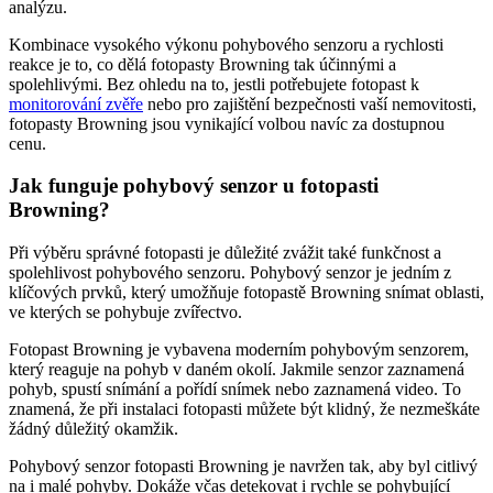
analýzu.
Kombinace vysokého výkonu pohybového senzoru a rychlosti
reakce je to, co dělá fotopasty Browning tak účinnými a
spolehlivými. Bez ohledu na to, jestli potřebujete fotopast k
monitorování zvěře
nebo pro zajištění bezpečnosti vaší nemovitosti,
fotopasty Browning jsou vynikající volbou navíc za dostupnou
cenu.
Jak funguje pohybový senzor u fotopasti
Browning?
Při výběru správné fotopasti je důležité zvážit také funkčnost a
spolehlivost pohybového senzoru. Pohybový senzor je jedním z
klíčových prvků, který umožňuje fotopastě Browning snímat oblasti,
ve kterých se pohybuje zvířectvo.
Fotopast Browning je vybavena moderním pohybovým senzorem,
který reaguje na pohyb v daném okolí. Jakmile senzor zaznamená
pohyb, spustí snímání a pořídí snímek nebo zaznamená video. To
znamená, že při instalaci fotopasti můžete být klidný, že nezmeškáte
žádný důležitý okamžik.
Pohybový senzor fotopasti Browning je navržen tak, aby byl citlivý
na i malé pohyby. Dokáže včas detekovat i rychle se pohybující