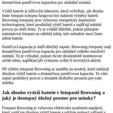
dostatečnou paměťovou kapacitou pro ukládání snímků.
Výdrž baterie je klíčovým faktorem, který ovlivňuje, jak dlouho
bude fotopast schopna fungovat bez nutnosti výměny baterií.
Browning fotopasty jsou vybaveny energeticky úspornými
technologiemi, které prodlužují výdrž baterií a zajišťují stabilní
provoz po delší dobu. To je zvláště důležité, pokud plánujete
nainstalovat fotopast na odlehlá místa, kde nebudete moci často
měnit baterie.
Paměťová kapacita je další důležitý aspekt. Browning fotopasty mají
dostatečnou paměťovou kapacitu pro ukládání velkého množství
snímků. To je výhodné, pokud chcete dlouhodobě monitorovat
určité místo, například při výzkumu zvířat či loveckých aktivit.
Při výběru fotopasti Browning se zaměřte na modely, které nabízejí
dlouhou výdrž baterie a dostatečnou paměťovou kapacitu. To vám
zajistí spolehlivý provoz a dostatek úložného prostoru pro vaše
snímky.
Jak dlouho vydrží baterie v fotopastě Browning a
jaký je dostupný úložný prostor pro snímky?
Fotopast Browning je vybavena efektivním systémem napájení,
který zajišťuje dlouhou výdrž baterie a udržuje snímací zařízení v