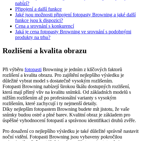
nabízí?
Připojení a další funkce
Jaké jsou možnosti připojení fotopasty Browning a jaké další
funkce jsou k dispozici?
Cena a srovnání s konkurencí
Jaká je cena fotopasty Browning ve srovnání s podobnými
produkty na trhu?
Rozlišení a kvalita obrazu
Při výběru
fotopasti
Browning je jedním z klíčových faktorů
rozlišení a kvalita obrazu. Pro zajištění nejlepšího výsledku je
důležité vybrat model s dostatečně vysokým rozlišením.
Fotopasti Browning nabízejí širokou škálu dostupných rozlišení,
která mají přímý vliv na kvalitu snímků. Od základních modelů s
nižším rozlišením až po profesionální varianty s vysokým
rozlišením, které zachycují i ty nejmenší detaily.
Díky nejlepším fotopastem Browning budete mít jistotu, že vaše
snímky budou ostré a plné barev. Kvalitní obraz je základem pro
úspěšné vyhodnocení fotopastí a správnou identifikaci druhů zvěře.
Pro dosažení co nejlepšího výsledku je také důležité správně nastavit
noční vidění. Fotopasti Browning jsou vybaveny pokročilou