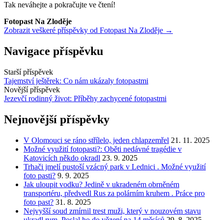
Tak neváhejte a pokračujte ve čtení!
Fotopast Na Zloděje
Zobrazit veškeré příspěvky od Fotopast Na Zloděje →
Navigace příspěvku
Starší příspěvek
Tajemství ještěrek: Co nám ukázaly fotopastmi
Novější příspěvek
Jezevčí rodinný život: Příběhy zachycené fotopastmi
Nejnovější příspěvky
V Olomouci se ráno střílelo, jeden chlapzemřel
21. 11. 2025
Možné využití fotopasti?: Oběti nedávné tragédie v
Katovicích někdo okradl
23. 9. 2025
Trhači jmelí pustoší vzácný park v Lednici . Možné využití
foto pasti?
9. 9. 2025
Jak uloupit vodku? Jedině v ukradeném obrněném
transportéru, předvedl Rus za polárním kruhem . Práce pro
foto past?
31. 8. 2025
Nejvyšší soud zmírnil trest muži, který v nouzovém stavu
ukradl rum. Poslal ho do vězení na 14 měsíců
29. 8. 2025