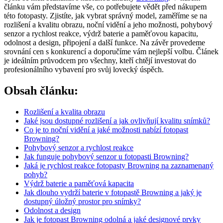
článku vám představíme vše, co potřebujete vědět před nákupem
této fotopasty. Zjistíte, jak vybrat správný model, zaměříme se na
rozlišení a kvalitu obrazu, noční vidění a jeho možnosti, pohybový
senzor a rychlost reakce, výdrž baterie a paměťovou kapacitu,
odolnost a design, připojení a další funkce. Na závěr provedeme
srovnání cen s konkurencí a doporučíme vám nejlepší volbu. Článek
je ideálním průvodcem pro všechny, kteří chtějí investovat do
profesionálního vybavení pro svůj lovecký úspěch.
Obsah článku:
Rozlišení a kvalita obrazu
Jaké jsou dostupné rozlišení a jak ovlivňují kvalitu snímků?
Co je to noční vidění a jaké možnosti nabízí fotopast
Browning?
Pohybový senzor a rychlost reakce
Jak funguje pohybový senzor u fotopasti Browning?
Jaká je rychlost reakce fotopasty Browning na zaznamenaný
pohyb?
Výdrž baterie a paměťová kapacita
Jak dlouho vydrží baterie v fotopastě Browning a jaký je
dostupný úložný prostor pro snímky?
Odolnost a design
Jak je fotopast Browning odolná a jaké designové prvky