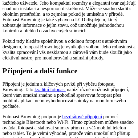
každého uživatele. Jeho kompaktní rozměry a elegantní tvar zajišťují
snadnou instalaci a nespornou diskrétnost. Může se snadno sladit s
okolním prostředím, a to zejména pokud je umístěna v přírodě.
Fotopast Browning je také vybavena LCD displejem, který
zobrazuje informace o jejím stavu, což umožňuje jednoduchou
kontrolu a přehled o zachycených snímcích.
Pokud tedy hledáte spolehlivou a odolnou fotopast s atraktivním
designem, fotopast Browning je vynikající volbou. Jeho robustnost a
kvalita zpracování vás nezklamou a zároveň vám bude sloužit jako
efektivní nástroj pro monitorování a snímání přírody.
Připojení a další funkce
Připojení je jedním z klíčových prvků při výběru fotopasti
Browning. Tato
kvalitní fotopast
nabízí různé možnosti připojení,
které vám umožní snadno a pohodlně spravovat fotopast přes
mobilní aplikaci nebo vyhodnocovat snímky na monitoru svého
počítače.
Fotopast Browning podporuje
bezdrátové připojení
pomocí
technologie Bluetooth nebo Wi-Fi. Tímto způsobem můžete snadno
ovládat fotopast a stahovat snímky přímo na váš mobilní telefon
nebo tablet. To je velmi výhodné, protože vám umožní mít přístup