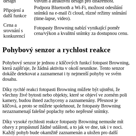
design
vlivům a atraktivní design pro diskrétnost.
Podpora Bluetooth a Wi-Fi, možnost odesílání
Připojení a
snímků na e-mail či cloud, různé režimy snímání
další funkce
(time-lapse, video).
Cena a
Fotopasty Browning nabízí vynikající poměr
srovnání s
cena/výkon a kvalitní snímky za dostupnou cenu.
konkurencí
Pohybový senzor a rychlost reakce
Pohybový senzor je jednou z klíčových funkcí fotopast Browning,
která zajišťuje, že žádná aktivita v okolí neunikne. Tento senzor
dokáže detekovat a zaznamenat i ty nejmenší pohyby ve svém
dosahu.
Díky rychlé reakci fotopasti Browning můžete být ujistěni, že
všechny živé bytosti nebo objekty, které se objeví ve zorném poli
kamery, budou ihned zachyceny a zaznamenány. Přesnost je
klíčová, a proto se můžete spolehnout, že fotopasty Browning
nezaznamenají falešné poplachy nebo nepřesné snímky.
Díky vysoké rychlosti reakce fotopasty Browning nemusíte mít
obavy z propásnutí žádné události, a to jak ve dne, tak i v noci.
Každý pohyb bude okamžitě zaznamenán a uložen pro další