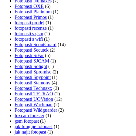
Fotopasti Numaxes
(7)
Fotopasti OXE
(6)
Fotopasti Platinium
(1)
Fotopasti Primos
(1)
fotopasti prodej
(1)
fotopasti recenze
(1)
fotopasti s gsm
(1)
fotopasti s wifi
(1)
Fotopasti ScoutGuard
(14)
Fotopasti Secutek
(2)
Fotopasti SiFar
(5)
Fotopasti SJCAM
(1)
Fotopasti Solight
(1)
Fotopasti Spromise
(2)
Fotopasti Spypoint
(1)
Fotopasti Stamony
(4)
Fotopasti Technaxx
(3)
Fotopasti TETRAO
(1)
Fotopasti UOVision
(12)
Fotopasti Wachman
(2)
Fotopasti Wildguarder
(2)
foxcam forester
(1)
gsm fotopast
(1)
jak funguje fotopast
(1)
jak najít fotopast
(1)