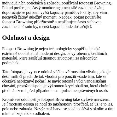
individuálních potřebách a způsobu používání fotopasti Browning.
Pokud preferujete častý monitoring a neustálé zaznamenávání,
doporučuje se pořízení vyšší kapacity paměťové karty, aby vám
nechyběl žádný důležitý moment. Naopak, pokud používáte
fotopast Browning příležitostně a neplánujete často stahovat
zaznamenané snímky, menší kapacita bude dostačující.
Odolnost a design
Fotopast Browning je nejen technologicky vyspělá, ale také
extrémně odolná a má moderní design. Je vyrobena z kvalitních
materiálů, které zajišťují dlouhou životnost i za náročných
podmínek.
Tato fotopast je vysoce odolná vůči povětrnostním vlivům, jako je
déšť, sníh či prach. Je tak vhodná pro použití všude tam, kde se
očekává nepříznivé počasí. Je navíc odolná i vůči vandalskému
chování, protože disponuje výkonnou krycí obálkou, která chrání
před nárazem i před případnou manipulací neoprávněných osob.
Kromě své odolnosti je fotopast Browning také stylově navržena.
Její moderní design se hodí do jakéhokoliv prostředí, ať už je to les,
pole nebo zahrada. Nevýrazná barva se snadno slévá s okolím a tím
minimalizuje riziko odhalení.