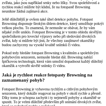
zvířata, jako jsou například srnky nebo lišky. Svou spolehlivostí a
rychlou reakcí můžete být klidní, že na fotopastě Browning
neunikne žádná zajímavá akce.
Ještě důležitější je ovšem také úhel detekce pohybu. Fotopast
Browning disponuje širokým úhlem detekce, který umožňuje pokrýt
velkou plochu. To znamená, že nemusíte se obávat, že by vám
nějaké zvíře uniklo. Fotopast Browning je v tomto ohledu skvělým
společníkem pro lovecké výpravy nebo při sledování divokých
zvířat, kdy si můžete být jisti, že všechny zaujímavé okamžiky
budou zachyceny na vysoké kvalitě snímků či videa.
Pokud tedy hledáte fotopast Browning s kvalitním a spolehlivým
pohybovým senzorem, nemusíte hledat dál. Browning nabízí
špičkovou technologii, která vám umožní dopadnout každý důležitý
okamžik a vytvořit skvělé snímky či videa.
Jaká je rychlost reakce fotopasty Browning na
zaznamenaný pohyb?
Fotopast Browning je vybavena rychlým a citlivým pohybovým
senzorem, který dokáže reagovat na pohyb v okolí rychle a přesně.
Díky tomu je schopna zachytit i ty nejmenší pohyby a okamžitě se
spustit. To je velmi důležité především při snímání divokých zvířat,