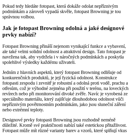
Pokud tedy hledáte fotopast, která dokáže odolat nepříznivým
podmínkám a zároveň vypadá skvěle, fotopast Browning je tou
správnou volbou.
Jak je fotopast Browning odolná a jaké designové
prvky nabízí?
Fotopast Browning přináší nejenom vynikající funkce a vybavení,
ale také velmi solidní odolnost a atraktivní design. Tato fotopast je
navržena tak, aby vydržela i v náročných podmínkách a poskytla
spolehlivé výsledky každému uživateli.
Jedním z hlavních aspektů, který fotopast Browning odlišuje od
konkurenčních produktů, je její fyzická odolnost. Konstrukce
fotopasti zespodu i zevnitř je robustní a odolná proti vodě, prachu a
otřesům, což je výhodné zejména při použití v terénu, na loveckých
revírech nebo při monitorování divoké zvěře. Navíc je vyrobená ze
speciálního materiálu, který zajišťuje dlouhodobou odolnost vůči
nepříznivým povětrnostním podmínkám, jako jsou sluneční záření
nebo extrémní teploty.
Designové prvky fotopasti Browning jsou rozhodně neméně
důležité. Kromě své praktičnosti nabízí také estetickou přitažlivost.
Fotopast může mít různé varianty barev a vzorů, které splňují vkus