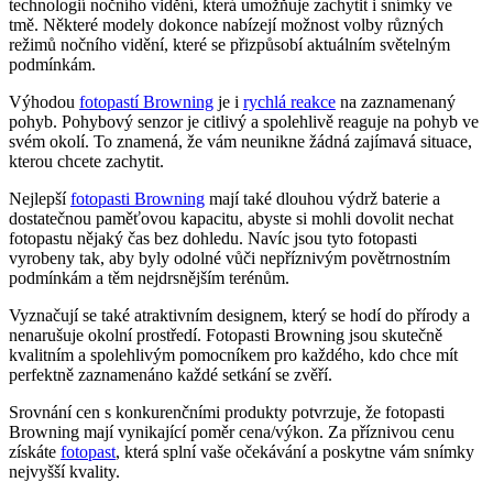
technologií nočního vidění, která umožňuje zachytit i snímky ve
tmě. Některé modely dokonce nabízejí možnost volby různých
režimů nočního vidění, které se přizpůsobí aktuálním světelným
podmínkám.
Výhodou
fotopastí Browning
je i
rychlá reakce
na zaznamenaný
pohyb. Pohybový senzor je citlivý a spolehlivě reaguje na pohyb ve
svém okolí. To znamená, že vám neunikne žádná zajímavá situace,
kterou chcete zachytit.
Nejlepší
fotopasti Browning
mají také dlouhou výdrž baterie a
dostatečnou paměťovou kapacitu, abyste si mohli dovolit nechat
fotopastu nějaký čas bez dohledu. Navíc jsou tyto fotopasti
vyrobeny tak, aby byly odolné vůči nepříznivým povětrnostním
podmínkám a těm nejdrsnějším terénům.
Vyznačují se také atraktivním designem, který se hodí do přírody a
nenarušuje okolní prostředí. Fotopasti Browning jsou skutečně
kvalitním a spolehlivým pomocníkem pro každého, kdo chce mít
perfektně zaznamenáno každé setkání se zvěří.
Srovnání cen s konkurenčními produkty potvrzuje, že fotopasti
Browning mají vynikající poměr cena/výkon. Za příznivou cenu
získáte
fotopast
, která splní vaše očekávání a poskytne vám snímky
nejvyšší kvality.