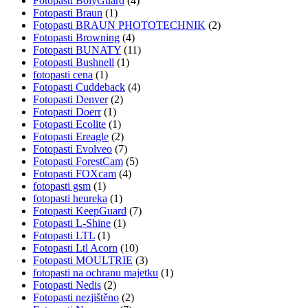
Fotopasti BolyGuard
(4)
Fotopasti Braun
(1)
Fotopasti BRAUN PHOTOTECHNIK
(2)
Fotopasti Browning
(4)
Fotopasti BUNATY
(11)
Fotopasti Bushnell
(1)
fotopasti cena
(1)
Fotopasti Cuddeback
(4)
Fotopasti Denver
(2)
Fotopasti Doerr
(1)
Fotopasti Ecolite
(1)
Fotopasti Ereagle
(2)
Fotopasti Evolveo
(7)
Fotopasti ForestCam
(5)
Fotopasti FOXcam
(4)
fotopasti gsm
(1)
fotopasti heureka
(1)
Fotopasti KeepGuard
(7)
Fotopasti L-Shine
(1)
Fotopasti LTL
(1)
Fotopasti Ltl Acorn
(10)
Fotopasti MOULTRIE
(3)
fotopasti na ochranu majetku
(1)
Fotopasti Nedis
(2)
Fotopasti nezjištěno
(2)