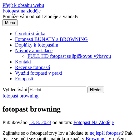
Přejít k obsahu webu
Fotopast na zloděje
Pomůže vám odhalit zloděje a vandaly
Menu
Úvodní stránka
Fotopasti BUNATY a BROWNING
Doplňky k fotopastím
Návody a instalace
FULL HD fotopast se špičkovou výbavou
Kontakt
Recenze fotopastí
Využití fotopastí v praxi
Fotopasti
Vyhledávání
fotopast browning
fotopast browning
Publikováno
13. 8. 2023
od autora:
Fotopast Na Zloděje
Zajímáte se o fotoaparátový lov a hledáte tu
nejlepší fotopast
? Pak
byste se měli seznámit s nabídkou značky
Browning
. V našem