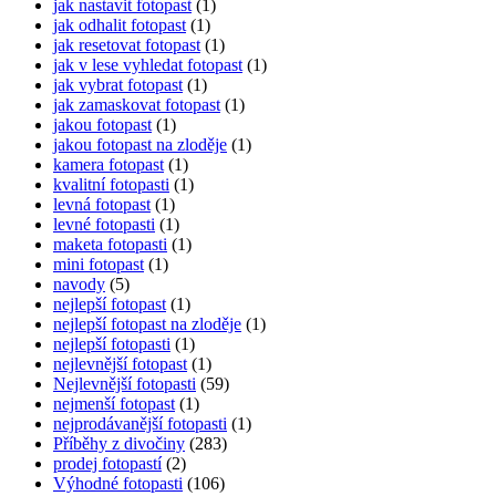
jak nastavit fotopast
(1)
jak odhalit fotopast
(1)
jak resetovat fotopast
(1)
jak v lese vyhledat fotopast
(1)
jak vybrat fotopast
(1)
jak zamaskovat fotopast
(1)
jakou fotopast
(1)
jakou fotopast na zloděje
(1)
kamera fotopast
(1)
kvalitní fotopasti
(1)
levná fotopast
(1)
levné fotopasti
(1)
maketa fotopasti
(1)
mini fotopast
(1)
navody
(5)
nejlepší fotopast
(1)
nejlepší fotopast na zloděje
(1)
nejlepší fotopasti
(1)
nejlevnější fotopast
(1)
Nejlevnější fotopasti
(59)
nejmenší fotopast
(1)
nejprodávanější fotopasti
(1)
Příběhy z divočiny
(283)
prodej fotopastí
(2)
Výhodné fotopasti
(106)