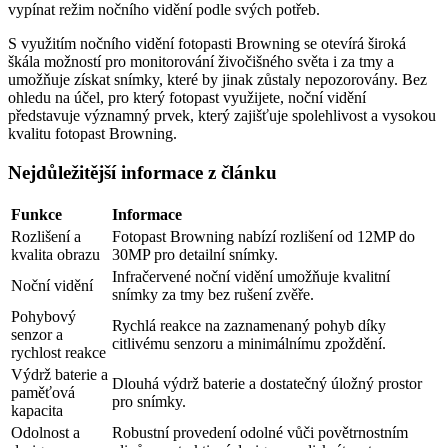
vypínat režim nočního vidění podle svých potřeb.
S využitím nočního vidění fotopasti Browning se otevírá široká
škála možností pro monitorování živočišného světa i za tmy a
umožňuje získat snímky, které by jinak zůstaly nepozorovány. Bez
ohledu na účel, pro který fotopast využijete, noční vidění
představuje významný prvek, který zajišťuje spolehlivost a vysokou
kvalitu fotopast Browning.
Nejdůležitější informace z článku
Funkce
Informace
Rozlišení a
Fotopast Browning nabízí rozlišení od 12MP do
kvalita obrazu
30MP pro detailní snímky.
Infračervené noční vidění umožňuje kvalitní
Noční vidění
snímky za tmy bez rušení zvěře.
Pohybový
Rychlá reakce na zaznamenaný pohyb díky
senzor a
citlivému senzoru a minimálnímu zpoždění.
rychlost reakce
Výdrž baterie a
Dlouhá výdrž baterie a dostatečný úložný prostor
paměťová
pro snímky.
kapacita
Odolnost a
Robustní provedení odolné vůči povětrnostním