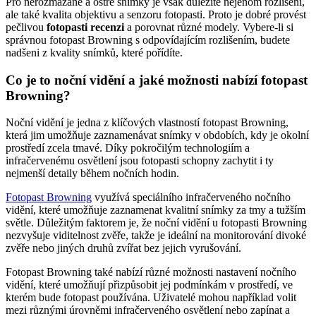
Pro nerozmazané a ostré snímky je však důležité nejenom rozlišení,
ale také kvalita objektivu a senzoru fotopasti. Proto je dobré provést
pečlivou
fotopasti recenzi
a porovnat různé modely. Vybere-li si
správnou fotopast Browning s odpovídajícím rozlišením, budete
nadšeni z kvality snímků, které pořídíte.
Co je to noční vidění a jaké možnosti nabízí fotopast
Browning?
Noční vidění je jedna z klíčových vlastností fotopast Browning,
která jim umožňuje zaznamenávat snímky v obdobích, kdy je okolní
prostředí zcela tmavé. Díky pokročilým technologiím a
infračervenému osvětlení jsou fotopasti schopny zachytit i ty
nejmenší detaily během nočních hodin.
Fotopast Browning
využívá speciálního infračerveného nočního
vidění, které umožňuje zaznamenat kvalitní snímky za tmy a tužším
světle. Důležitým faktorem je, že noční vidění u fotopasti Browning
nezvyšuje viditelnost zvěře, takže je ideální na monitorování divoké
zvěře nebo jiných druhů zvířat bez jejich vyrušování.
Fotopast Browning také nabízí různé možnosti nastavení nočního
vidění, které umožňují přizpůsobit jej podmínkám v prostředí, ve
kterém bude fotopast používána. Uživatelé mohou například volit
mezi různými úrovněmi infračerveného osvětlení nebo zapínat a