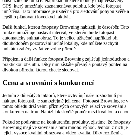
další užitečné funkce. Například některé modely mají vestavěný
GPS, který umožňuje zaznamenávat polohu, kde byla fotopast
umístěna. Tato informace je užitečná pro sledování pohybu zvěře a
lepšího plánování loveckých aktivit.
Další funkcí, kterou fotopasty Browning nabízejí, je časosběr. Tato
funkce umožňuje nastavit interval, ve kterém bude fotopast
automaticky snímat obraz. To je velice užitečné například při
dlouhodobém pozorování určité lokality, kde můžete zachytit
unikátní záběry zvířat ve volné přírodě.
Připojení a další funkce fotopast Browning zajišťují jednoduchou a
praktickou obsluhu. Díky nim získáte přesný a poutavý pohled na
divokou přírodu, kterou chcete sledovat.
Cena a srovnání s konkurencí
Jedním z důležitých faktorů, které ovlivňují naše rozhodnutí při
nákupu fotopasti, je samozřejmě její cena. Fotopast Browning se v
tomto ohledu drží velmi příznivých cenových relací ve srovnání s
konkurencí na trhu. Nabízí tak skvělé poměr mezi kvalitou a cenou.
Pokud se podíváme na konkurenční produkty, zjistíme, že fotopasty
Browning mají ve srovnání s nimi mnoho výhod. Jednou z nich je
jejich vysoce kvalitní obrazová a video kvalita. Díky rozlišení a