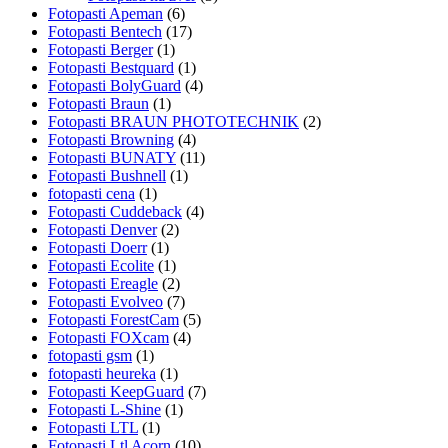
Fotopasti Apeman
(6)
Fotopasti Bentech
(17)
Fotopasti Berger
(1)
Fotopasti Bestquard
(1)
Fotopasti BolyGuard
(4)
Fotopasti Braun
(1)
Fotopasti BRAUN PHOTOTECHNIK
(2)
Fotopasti Browning
(4)
Fotopasti BUNATY
(11)
Fotopasti Bushnell
(1)
fotopasti cena
(1)
Fotopasti Cuddeback
(4)
Fotopasti Denver
(2)
Fotopasti Doerr
(1)
Fotopasti Ecolite
(1)
Fotopasti Ereagle
(2)
Fotopasti Evolveo
(7)
Fotopasti ForestCam
(5)
Fotopasti FOXcam
(4)
fotopasti gsm
(1)
fotopasti heureka
(1)
Fotopasti KeepGuard
(7)
Fotopasti L-Shine
(1)
Fotopasti LTL
(1)
Fotopasti Ltl Acorn
(10)