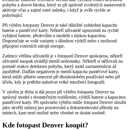
pohybu a dosvit blesku, který se při správně zvolených nastaveních
aktivuje včas a zajistí ostré snímky, i když je zvíře rychle se
pohybující.
Při výběru fotopasty Denver je také důležité zohlednit kapacitu
baterie a paměťové karty. Někteří uživatelé upozornili na rychlé
vybíjení baterie, především u modelů s nízkou kapacitou.
Doporučuje se volit varianty s dlouhou výdrží nebo s možností
připojení externích zdrojů energie.
Zatímco většina uživatelů je s fotopastí Denver spokojena, někteří
uživatelé naopak uvádějí menší nedostatky. Někteří si stěžovali na
pomalé reakce detektoru pohybu, který mohl zaznamenávat až
zpožděně. Dalším negativem je menší kapacita paměťové karty,
která může přinést omezení při dlouhodobém používání nebo při
účelu, kdy je potřeba nahrávat velké množství fotografií.
V závěru je třeba si dát pozor při výběru fotopasty Denver na
správný model s dostatečným rozlišením, výdrží baterie a kapacitou
paměťové karty. Při správném výběru může fotopast Denver sloužit
jako skvělý nástroj pro pozorování a dokumentování přírody na
místech, kam není možné nebo vhodné se dostat osobně.
Kde fotopast Denver koupit?