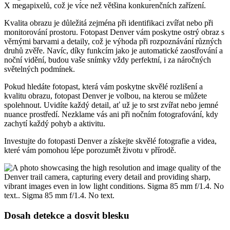
X megapixelů, což je více než většina konkurenčních zařízení.
Kvalita obrazu je důležitá zejména při identifikaci zvířat nebo při
monitorování prostoru. Fotopast Denver vám poskytne ostrý obraz s
věrnými barvami a detaily, což je výhoda při rozpoznávání různých
druhů zvěře. Navíc, díky funkcím jako je automatické zaostřování a
noční vidění, budou vaše snímky vždy perfektní, i za náročných
světelných podmínek.
Pokud hledáte fotopast, která vám poskytne skvělé rozlišení a
kvalitu obrazu, fotopast Denver je volbou, na kterou se můžete
spolehnout. Uvidíte každý detail, ať už je to srst zvířat nebo jemné
nuance prostředí. Nezklame vás ani při nočním fotografování, kdy
zachytí každý pohyb a aktivitu.
Investujte do fotopasti Denver a získejte skvělé fotografie a videa,
které vám pomohou lépe porozumět životu v přírodě.
Dosah detekce a dosvit blesku