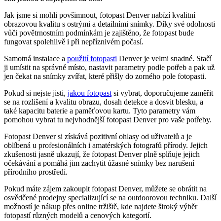
Jak jsme si mohli povšimnout, fotopast Denver nabízí kvalitní
obrazovou kvalitu s ostrými a detailními snímky. Díky své odolnosti
vůči povětrnostním podmínkám je zajištěno, že fotopast bude
fungovat spolehlivě i při nepříznivém počasí.
Samotná instalace a
použití fotopasti
Denver je velmi snadné. Stačí
ji umístit na správné místo, nastavit parametry podle potřeb a pak už
jen čekat na snímky zvířat, které přišly do zorného pole fotopasti.
Pokud si nejste jisti,
jakou fotopast
si vybrat, doporučujeme zaměřit
se na rozlišení a kvalitu obrazu, dosah detekce a dosvit blesku, a
také kapacitu baterie a paměťovou kartu. Tyto parametry vám
pomohou vybrat tu nejvhodnější fotopast Denver pro vaše potřeby.
Fotopast Denver si získává pozitivní ohlasy od uživatelů a je
oblíbená u profesionálních i amatérských fotografů přírody. Jejich
zkušenosti jasně ukazují, že fotopast Denver plně splňuje jejich
očekávání a pomáhá jim zachytit úžasné snímky bez narušení
přírodního prostředí.
Pokud máte zájem zakoupit fotopast Denver, můžete se obrátit na
osvědčené prodejny specializující se na outdoorovou techniku. Další
možností je nákup přes online tržiště, kde najdete široký výběr
fotopastí různých modelů a cenových kategorií.