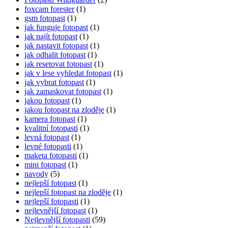
foxcam forester
(1)
gsm fotopast
(1)
jak funguje fotopast
(1)
jak najít fotopast
(1)
jak nastavit fotopast
(1)
jak odhalit fotopast
(1)
jak resetovat fotopast
(1)
jak v lese vyhledat fotopast
(1)
jak vybrat fotopast
(1)
jak zamaskovat fotopast
(1)
jakou fotopast
(1)
jakou fotopast na zloděje
(1)
kamera fotopast
(1)
kvalitní fotopasti
(1)
levná fotopast
(1)
levné fotopasti
(1)
maketa fotopasti
(1)
mini fotopast
(1)
navody
(5)
nejlepší fotopast
(1)
nejlepší fotopast na zloděje
(1)
nejlepší fotopasti
(1)
nejlevnější fotopast
(1)
Nejlevnější fotopasti
(59)