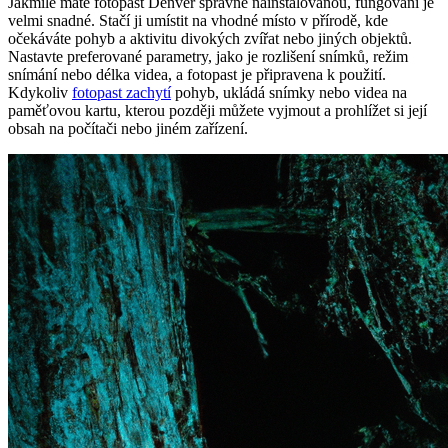
Jakmile máte fotopast Denver správně nainstalovanou, fungování je
velmi snadné. Stačí ji umístit na vhodné místo v přírodě, kde
očekáváte pohyb a aktivitu divokých zvířat nebo jiných objektů.
Nastavte preferované parametry, jako je rozlišení snímků, režim
snímání nebo délka videa, a fotopast je připravena k použití.
Kdykoliv
fotopast zachytí
pohyb, ukládá snímky nebo videa na
paměťovou kartu, kterou později můžete vyjmout a prohlížet si její
obsah na počítači nebo jiném zařízení.