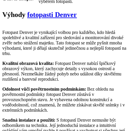
výběrem fotopastí.
Výhody
fotopasti Denver
Fotopast Denver je vynikající volbou pro každého, kdo hledá
spolehlivé a kvalitní zařízení pro sledování a monitorování divoké
zvěře nebo strážení majetku. Tato fotopast se může pyšnit mnoha
výhodami, které ji dělají skutečně jedinečnou a nejlepší fotopastí na
trhu.
Kvalitní obrazová kvalita:
Fotopast Denver nabízí špičkový
obrazový výkon, který zachycuje detaily s vysokou ostrostí a
přesností. Nezmeškáte žádný pohyb nebo událost díky skvělému
rozlišení a barevné reprodukci.
Odolnost vůči povětrnostním podmínkám:
Bez ohledu na
povětrnostní podmínky fotopast Denver zůstává v
provozuschopném stavu. Je vybavena odolnou konstrukcí a
voděodolností, což znamená, že můžete získávat skvělé snímky i v
extrémních podmínkách.
Snadná instalace a použití:
S fotopastí Denver nemusíte být
odborníkem na techniku. Její jednoduchá instalace a intuitivní
ovládání vám umožní rychle ji používat a vychutnat si všechny její