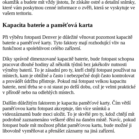
okamžik a budete mít vždy jistotu, že získáte ostré a detailní snímky,
které vám poskytnou cenné informace o zvěři, která se vyskytuje ve
vašem teritoriu.
Kapacita baterie a paměťová karta
Při výběru fotopasti Denver je důležité věnovat pozornost kapacitě
baterie a paměťové karty. Tyto faktory mají rozhodující vliv na
funkčnost a spolehlivost celého zařízení.
Díky správně dimenzované kapacitě baterie, bude fotopast schopna
pracovat dlouhé hodiny až několik týdnů bez jakékoliv nutnosti
výměny baterií. To je zásadní pro ty, kteří chtějí fotopast používat na
místech, kam je obtížné a často i nebezpečné dojít často kontrolovat
a provádět údržbu přístroje. Pokud má fotopast velkou kapacitu
baterie, není třeba se o ni starat po delší dobu, což je velmi praktické
v přírodě nebo na odlehlých místech.
Dalším důležitým faktorem je kapacita paměťové karty. Čím větší
paměťovou kartu fotopast akceptuje, tím více snímků a
videozáznamů bude moci uložit. To je skvělé pro ty, kdož chtějí mít
podrobně zaznamenáno veškeré dění na daném místě. Navíc, pokud
fotopast bude mít možnost přidat paměťovou kartu, bude možné ji
libovolně vyměňovat a přenášet záznamy na jiná zařízení.