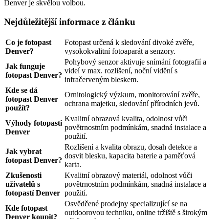
Denver je skvělou volbou.
Nejdůležitější informace z článku
Co je fotopast
Fotopast určená k sledování divoké zvěře,
Denver?
vysokokvalitní fotoaparát a senzory.
Pohybový senzor aktivuje snímání fotografií a
Jak funguje
videí v max. rozlišení, noční vidění s
fotopast Denver?
infračerveným bleskem.
Kde se dá
Ornitologický výzkum, monitorování zvěře,
fotopast Denver
ochrana majetku, sledování přírodních jevů.
použít?
Kvalitní obrazová kvalita, odolnost vůči
Výhody fotopasti
povětrnostním podmínkám, snadná instalace a
Denver
použití.
Rozlišení a kvalita obrazu, dosah detekce a
Jak vybrat
dosvit blesku, kapacita baterie a paměťová
fotopast Denver?
karta.
Zkušenosti
Kvalitní obrazový materiál, odolnost vůči
uživatelů s
povětrnostním podmínkám, snadná instalace a
fotopastí Denver
použití.
Osvědčené prodejny specializující se na
Kde fotopast
outdoorovou techniku, online tržiště s širokým
Denver koupit?