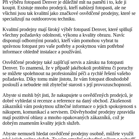
Při výběru fotopasti Denver je důležité mít na paměti i to, kde ji
koupit. Existuje mnoho prodejců, kteří nabízejí fotopasti, ale ne
všichni jsou tak kvalitní jako značkové osvědčené prodejny, které se
specializují na outdoorovou techniku.
Kvalitní prodejny mají široký výběr fotopastí Denver, které splňují
všechny požadavky odolnosti, výkonu a kvality obrazu. Navíc
disponují odbornými poradci, kteří vám pomohou vybrat tu
správnou fotopast pro vaše potřeby a poskytnou vám potřebné
informace ohledně instalace a používání.
Osvědčené prodejny také zajišťují servis a záruku na fotopasti
Denver. To znamená, že v případě jakéhokoli problému či poruchy
se můžete spolehnout na profesionální péči a rychlé řešení vašeho
požadavku. Díky tomu máte jistotu, že vám fotopast dlouhodobě
poslouží a nebudete mít zbytečné starosti s její provozuschopností.
Abyste si mohli být jisti, že nakupujete u osvědčených prodejců, je
dobré vyhledat si recenze a reference na daný obchod. Zkušenosti
zákazníků vám poskytnou užitečné informace o jejich spokojenosti s
nákupem, komunikací a servisem. Důvěryhodné prodejny zpravidla
mají pozitivní ohlasy a mnoho opakovaných zákazníků, což je
dobrým znamením kvality jejich služeb.
Abyste nemuseli hledat osvědčené prodejny osobně, můžete využít