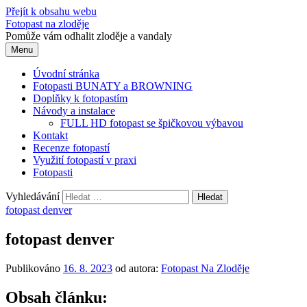
Přejít k obsahu webu
Fotopast na zloděje
Pomůže vám odhalit zloděje a vandaly
Menu
Úvodní stránka
Fotopasti BUNATY a BROWNING
Doplňky k fotopastím
Návody a instalace
FULL HD fotopast se špičkovou výbavou
Kontakt
Recenze fotopastí
Využití fotopastí v praxi
Fotopasti
Vyhledávání
fotopast denver
fotopast denver
Publikováno
16. 8. 2023
od autora:
Fotopast Na Zloděje
Obsah článku: