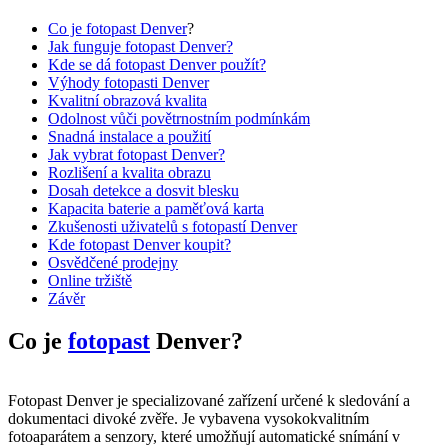
Co je fotopast
Denver
?
Jak funguje fotopast Denver?
Kde se dá fotopast Denver použít?
Výhody fotopasti Denver
Kvalitní obrazová kvalita
Odolnost vůči povětrnostním podmínkám
Snadná instalace a použití
Jak vybrat fotopast Denver?
Rozlišení a kvalita obrazu
Dosah detekce a dosvit blesku
Kapacita baterie a paměťová karta
Zkušenosti uživatelů s fotopastí Denver
Kde fotopast Denver koupit?
Osvědčené prodejny
Online tržiště
Závěr
Co je
fotopast
Denver?
Fotopast Denver je specializované zařízení určené k sledování a
dokumentaci divoké zvěře. Je vybavena vysokokvalitním
fotoaparátem a senzory, které umožňují automatické snímání v