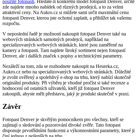
použité fotopasti
. Hledáte-li konkrétní model fotopasti Denver, určitě
zde najdete mnoho nabídek od různých prodejců, a to za velmi
atraktivní ceny. Na Aukro.cz si můžete sami určit maximální cenu
fotopasti Denver, kterou jste ochotní zaplatit, a přihlížet tak vašemu
rozpočtu.
V neposlední řadě je možností nakoupit fotopast Denver také na
webových stránkách samotných prodejců, například na
specializovaných webových stránkách, které jsou zaměřené na
kamery a fotopasti. Tam najdete široký sortiment nejen fotopastí
Denver, ale i dalších značek s popisy a technickými parametry.
Nezáleží na tom, zda se rozhodnete nakoupit na Heureka.cz,
Aukro.cz nebo na specializovaných webových stránkách. Důležité
je zvolit ověřený a spolehlivý e-shop na trhu, který nabízí skutečně
originální produkty. Při výběru je vhodné pročíst si také recenze a
hodnocení od ostatních uživatelů, kteří již fotopast Denver
zakoupili, abyste měli představu, jaký je produkt skutečně v praxi.
Závěr
Fotopast Denver je skvělým pomocníkem pro všechny, kteří se
zajímají o sledování a pozorování divoké zvěře. Tato fotopast
disponuje prvotřídními funkcemi a výkonnostními parametry, které ji
činí jednou z nejlepších na trhu.