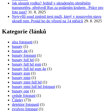
Jak uloupit vodku? Jedině v ukradeném obrněném
transportéru, předvedl Rus za polárním kruhem . Práce pro
foto past?
31. 8. 2025
Nejvyšší soud zmírnil trest muži, který v nouzovém stavu
ukradl rum. Poslal ho do vězení na 14 měsíců
29. 8. 2025
Kategorie článků
alza fotopasti
(1)
bunaty
(1)
bunaty 4g
(1)
bunaty fotopast
(1)
bunaty full hd
(1)
bunaty full hd gsm
(1)
bunaty full hd gsm 4g
(1)
bunaty gsm
(1)
bunaty mini
(1)
bunaty mini full hd
(1)
bunaty mini full hd fotopast
(1)
bunaty one
(1)
cedule fotopast
(1)
Články
(73)
detektor fotopastí
(1)
evolveo fotopast
(1)