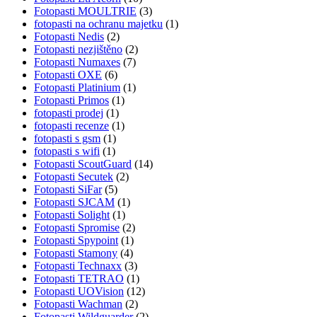
Fotopasti MOULTRIE
(3)
fotopasti na ochranu majetku
(1)
Fotopasti Nedis
(2)
Fotopasti nezjištěno
(2)
Fotopasti Numaxes
(7)
Fotopasti OXE
(6)
Fotopasti Platinium
(1)
Fotopasti Primos
(1)
fotopasti prodej
(1)
fotopasti recenze
(1)
fotopasti s gsm
(1)
fotopasti s wifi
(1)
Fotopasti ScoutGuard
(14)
Fotopasti Secutek
(2)
Fotopasti SiFar
(5)
Fotopasti SJCAM
(1)
Fotopasti Solight
(1)
Fotopasti Spromise
(2)
Fotopasti Spypoint
(1)
Fotopasti Stamony
(4)
Fotopasti Technaxx
(3)
Fotopasti TETRAO
(1)
Fotopasti UOVision
(12)
Fotopasti Wachman
(2)
Fotopasti Wildguarder
(2)