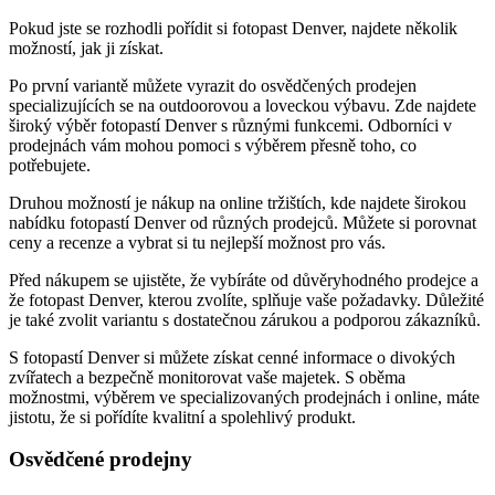
Pokud jste se rozhodli pořídit si fotopast Denver, najdete několik
možností, jak ji získat.
Po první variantě můžete vyrazit do osvědčených prodejen
specializujících se na outdoorovou a loveckou výbavu. Zde najdete
široký výběr fotopastí Denver s různými funkcemi. Odborníci v
prodejnách vám mohou pomoci s výběrem přesně toho, co
potřebujete.
Druhou možností je nákup na online tržištích, kde najdete širokou
nabídku fotopastí Denver od různých prodejců. Můžete si porovnat
ceny a recenze a vybrat si tu nejlepší možnost pro vás.
Před nákupem se ujistěte, že vybíráte od důvěryhodného prodejce a
že fotopast Denver, kterou zvolíte, splňuje vaše požadavky. Důležité
je také zvolit variantu s dostatečnou zárukou a podporou zákazníků.
S fotopastí Denver si můžete získat cenné informace o divokých
zvířatech a bezpečně monitorovat vaše majetek. S oběma
možnostmi, výběrem ve specializovaných prodejnách i online, máte
jistotu, že si pořídíte kvalitní a spolehlivý produkt.
Osvědčené prodejny