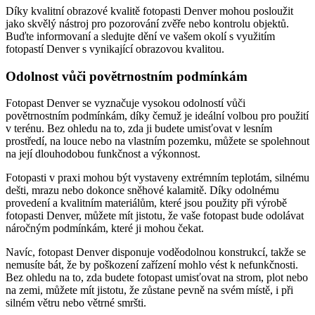
Díky kvalitní obrazové kvalitě fotopasti Denver mohou posloužit
jako skvělý nástroj pro pozorování zvěře nebo kontrolu objektů.
Buďte informovaní a sledujte dění ve vašem okolí s využitím
fotopastí Denver s vynikající obrazovou kvalitou.
Odolnost vůči povětrnostním podmínkám
Fotopast Denver se vyznačuje vysokou odolností vůči
povětrnostním podmínkám, díky čemuž je ideální volbou pro použití
v terénu. Bez ohledu na to, zda ji budete umisťovat v lesním
prostředí, na louce nebo na vlastním pozemku, můžete se spolehnout
na její dlouhodobou funkčnost a výkonnost.
Fotopasti v praxi mohou být vystaveny extrémním teplotám, silnému
dešti, mrazu nebo dokonce sněhové kalamitě. Díky odolnému
provedení a kvalitním materiálům, které jsou použity při výrobě
fotopasti Denver, můžete mít jistotu, že vaše fotopast bude odolávat
náročným podmínkám, které ji mohou čekat.
Navíc, fotopast Denver disponuje voděodolnou konstrukcí, takže se
nemusíte bát, že by poškození zařízení mohlo vést k nefunkčnosti.
Bez ohledu na to, zda budete fotopast umisťovat na strom, plot nebo
na zemi, můžete mít jistotu, že zůstane pevně na svém místě, i při
silném větru nebo větrné smršti.