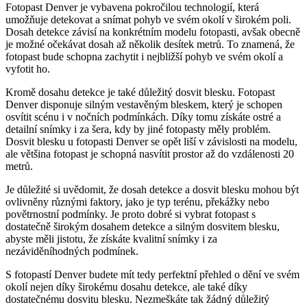
Fotopast Denver je vybavena pokročilou technologií, která
umožňuje detekovat a snímat pohyb ve svém okolí v širokém poli.
Dosah detekce závisí na konkrétním modelu fotopasti, avšak obecně
je možné očekávat dosah až několik desítek metrů. To znamená, že
fotopast bude schopna zachytit i nejbližší pohyb ve svém okolí a
vyfotit ho.
Kromě dosahu detekce je také důležitý dosvit blesku. Fotopast
Denver disponuje silným vestavěným bleskem, který je schopen
osvítit scénu i v nočních podmínkách. Díky tomu získáte ostré a
detailní snímky i za šera, kdy by jiné fotopasty měly problém.
Dosvit blesku u fotopasti Denver se opět liší v závislosti na modelu,
ale většina fotopast je schopná nasvítit prostor až do vzdálenosti 20
metrů.
Je důležité si uvědomit, že dosah detekce a dosvit blesku mohou být
ovlivněny různými faktory, jako je typ terénu, překážky nebo
povětrnostní podmínky. Je proto dobré si vybrat fotopast s
dostatečně širokým dosahem detekce a silným dosvitem blesku,
abyste měli jistotu, že získáte kvalitní snímky i za
nezáviděníhodných podmínek.
S fotopastí Denver budete mít tedy perfektní přehled o dění ve svém
okolí nejen díky širokému dosahu detekce, ale také díky
dostatečnému dosvitu blesku. Nezmeškáte tak žádný důležitý