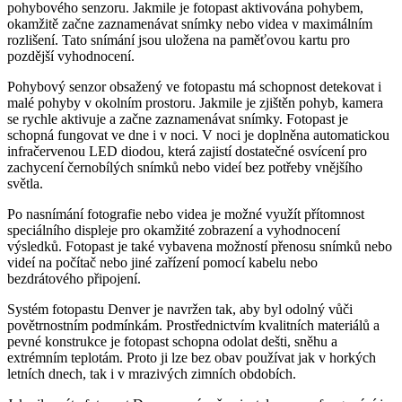
pohybového senzoru. Jakmile je fotopast aktivována pohybem,
okamžitě začne zaznamenávat snímky nebo videa v maximálním
rozlišení. Tato snímání jsou uložena na paměťovou kartu pro
pozdější vyhodnocení.
Pohybový senzor obsažený ve fotopastu má schopnost detekovat i
malé pohyby v okolním prostoru. Jakmile je zjištěn pohyb, kamera
se rychle aktivuje a začne zaznamenávat snímky. Fotopast je
schopná fungovat ve dne i v noci. V noci je doplněna automatickou
infračervenou LED diodou, která zajistí dostatečné osvícení pro
zachycení černobílých snímků nebo videí bez potřeby vnějšího
světla.
Po nasnímání fotografie nebo videa je možné využít přítomnost
speciálního displeje pro okamžité zobrazení a vyhodnocení
výsledků. Fotopast je také vybavena možností přenosu snímků nebo
videí na počítač nebo jiné zařízení pomocí kabelu nebo
bezdrátového připojení.
Systém fotopastu Denver je navržen tak, aby byl odolný vůči
povětrnostním podmínkám. Prostřednictvím kvalitních materiálů a
pevné konstrukce je fotopast schopna odolat dešti, sněhu a
extrémním teplotám. Proto ji lze bez obav používat jak v horkých
letních dnech, tak i v mrazivých zimních obdobích.