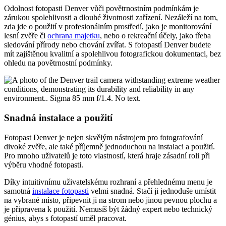
Odolnost fotopasti Denver vůči povětrnostním podmínkám je
zárukou spolehlivosti a dlouhé životnosti zařízení. Nezáleží na tom,
zda jde o použití v profesionálním prostředí, jako je monitorování
lesní zvěře či
ochrana majetku
, nebo o rekreační účely, jako třeba
sledování přírody nebo chování zvířat. S fotopastí Denver budete
mít zajištěnou kvalitní a spolehlivou fotografickou dokumentaci, bez
ohledu na povětrnostní podmínky.
Snadná instalace a použití
Fotopast Denver je nejen skvělým nástrojem pro fotografování
divoké zvěře, ale také příjemně jednoduchou na instalaci a použití.
Pro mnoho uživatelů je toto vlastností, která hraje zásadní roli při
výběru vhodné fotopasti.
Díky intuitivnímu uživatelskému rozhraní a přehlednému menu je
samotná
instalace fotopasti
velmi snadná. Stačí ji jednoduše umístit
na vybrané místo, připevnit ji na strom nebo jinou pevnou plochu a
je připravena k použití. Nemusíš být žádný expert nebo technický
génius, abys s fotopastí uměl pracovat.