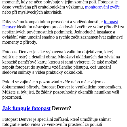
momentě, kdy se něco pohybuje v jejím zorném poli. Fotopast je
často využívána při ornitologickém výzkumu,
monitorování zvěře
nebo při mysliveckých aktivitách.
Díky svému kompaktnímu provedení a voděodolnosti je
fotopast
Denver
ideálním nástrojem pro sledování zvěře ve volné přírodě i za
nepříznivých povětrnostních podmínek. Jednoduchá instalace a
ovládání vám umožní snadno a rychle začít zaznamenávat zajímavé
momenty z přírody.
Fotopast Denver je také vybavena kvalitním objektivem, který
zajišťuje ostrý a detailní obraz. Množství ukládaných dat závisí na
kapacitě paměťové karty, kterou si sami vyberete. Je také možné
zapojit fotopast do systému vzdáleného přístupu, což umožní
sledovat snímky a videa prakticky odkudkoli.
Pokud se zajímáte o pozorování zvěře nebo máte zájem o
dokumentaci přírody, fotopast Denver je vynikajícím pomocníkem.
Můžete si být jisti, že žádný pozoruhodný okamžik neunikne vaší
pozornosti.
Jak funguje fotopast
Denver?
Fotopast Denver je speciální zařízení, které umožňuje snímat
fotografie nebo videa ve venkovním prostředí za použití