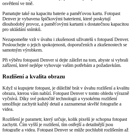
osvětlení ve tmě.
Pamatujte také na kapacitu baterie a paměťovou kartu. Fotopast
Denver je vybavena špičkovými bateriemi, které poskytují
dlouhodobý provoz, a paměťovými kartami s dostatečnou kapacitou
pro ukládání snímků.
Nezapomeňte vzít v úvahu i zkušenosti uživatelů s fotopastí Denver.
Poslouchejte o jejich spokojenosti, doporučeních a zkušenostech se
samotným výrobkem.
Při výběru fotopasti Denver si dejte záležet na tom, abyste si vybrali
zařízení, které nejlépe vyhovuje vašim potřebám a požadavkům.
Rozlišení a kvalita obrazu
Když si kupujete fotopast, je důležité brát v úvahu rozlišení a kvalitu
obrazu, kterou vám nabízí. Fotopast Denver v tomto ohledu výrazně
vyčnívá. Díky své pokročilé technologii a vysokému rozlišení
umožňuje zachytit každý detail a zaznamenat skvělé fotografie a
videa.
Rozlišení je parametr, který určuje, kolik pixelů je schopna fotopast
zachytit. Čím vyšší je rozlišení, tím ostřejší a detailnější jsou
fotografie a videa. Fotopast Denver se může pochlubit rozlišením až