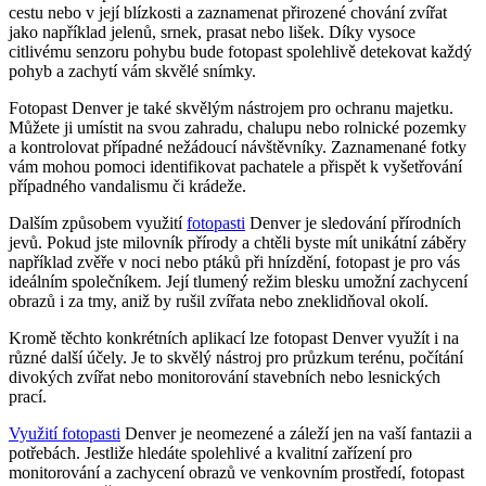
cestu nebo v její blízkosti a zaznamenat přirozené chování zvířat
jako například jelenů, srnek, prasat nebo lišek. Díky vysoce
citlivému senzoru pohybu bude fotopast spolehlivě detekovat každý
pohyb a zachytí vám skvělé snímky.
Fotopast Denver je také skvělým nástrojem pro ochranu majetku.
Můžete ji umístit na svou zahradu, chalupu nebo rolnické pozemky
a kontrolovat případné nežádoucí návštěvníky. Zaznamenané fotky
vám mohou pomoci identifikovat pachatele a přispět k vyšetřování
případného vandalismu či krádeže.
Dalším způsobem využití
fotopasti
Denver je sledování přírodních
jevů. Pokud jste milovník přírody a chtěli byste mít unikátní záběry
například zvěře v noci nebo ptáků při hnízdění, fotopast je pro vás
ideálním společníkem. Její tlumený režim blesku umožní zachycení
obrazů i za tmy, aniž by rušil zvířata nebo zneklidňoval okolí.
Kromě těchto konkrétních aplikací lze fotopast Denver využít i na
různé další účely. Je to skvělý nástroj pro průzkum terénu, počítání
divokých zvířat nebo monitorování stavebních nebo lesnických
prací.
Využití fotopasti
Denver je neomezené a záleží jen na vaší fantazii a
potřebách. Jestliže hledáte spolehlivé a kvalitní zařízení pro
monitorování a zachycení obrazů ve venkovním prostředí, fotopast