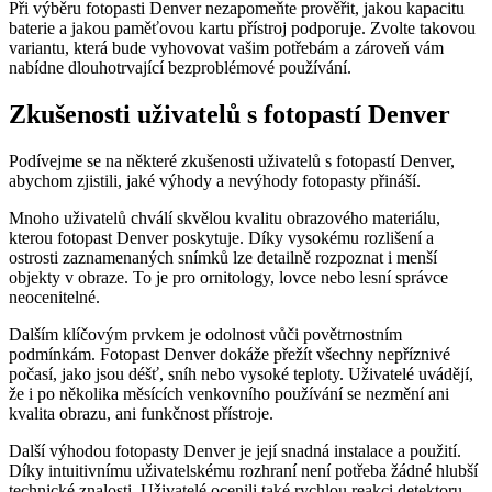
Při výběru fotopasti Denver nezapomeňte prověřit, jakou kapacitu
baterie a jakou paměťovou kartu přístroj podporuje. Zvolte takovou
variantu, která bude vyhovovat vašim potřebám a zároveň vám
nabídne dlouhotrvající bezproblémové používání.
Zkušenosti uživatelů s fotopastí Denver
Podívejme se na některé zkušenosti uživatelů s fotopastí Denver,
abychom zjistili, jaké výhody a nevýhody fotopasty přináší.
Mnoho uživatelů chválí skvělou kvalitu obrazového materiálu,
kterou fotopast Denver poskytuje. Díky vysokému rozlišení a
ostrosti zaznamenaných snímků lze detailně rozpoznat i menší
objekty v obraze. To je pro ornitology, lovce nebo lesní správce
neocenitelné.
Dalším klíčovým prvkem je odolnost vůči povětrnostním
podmínkám. Fotopast Denver dokáže přežít všechny nepříznivé
počasí, jako jsou déšť, sníh nebo vysoké teploty. Uživatelé uvádějí,
že i po několika měsících venkovního používání se nezmění ani
kvalita obrazu, ani funkčnost přístroje.
Další výhodou fotopasty Denver je její snadná instalace a použití.
Díky intuitivnímu uživatelskému rozhraní není potřeba žádné hlubší
technické znalosti. Uživatelé ocenili také rychlou reakci detektoru