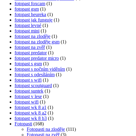
fotopast foxcam
(1)
fotopast gsm
(1)
fotopast heureka
(1)
fotopast jak funguje
(1)
fotopast levné
(1)
fotopast mini
(1)
fotopast na zloděje
(1)
fotopast na zloděje gsm
(1)
fotopast na zvěř
(1)
fotopast predator
(1)
fotopast predator micro
(1)
fotopast s gsm
(1)
fotopast s nočním viděním
(1)
fotopast s odesíláním
(1)
fotopast s wifi
(1)
fotopast scoutguard
(1)
fotopast suntek
(1)
fotopast v lese
(1)
fotopast wifi
(1)
fotopast wk 8 a1
(1)
fotopast wk 8 a2
(1)
fotopast wk 8 b3
(1)
Fotopasti
(168)
Fotopasti na zloděje
(111)
Fotopasti na zvěř
(3)