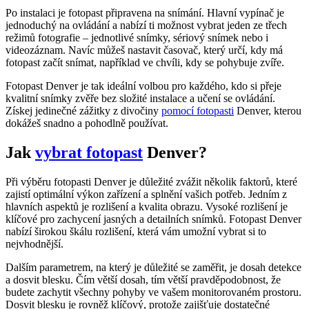
Po instalaci je fotopast připravena na snímání. Hlavní vypínač je
jednoduchý na ovládání a nabízí ti možnost vybrat jeden ze třech
režimů fotografie – jednotlivé snímky, sériový snímek nebo i
videozáznam. Navíc můžeš nastavit časovač, který určí, kdy má
fotopast začít snímat, například ve chvíli, kdy se pohybuje zvíře.
Fotopast Denver je tak ideální volbou pro každého, kdo si přeje
kvalitní snímky zvěře bez složité instalace a učení se ovládání.
Získej jedinečné zážitky z divočiny
pomocí fotopasti
Denver, kterou
dokážeš snadno a pohodlně používat.
Jak
vybrat fotopast
Denver?
Při výběru fotopasti Denver je důležité zvážit několik faktorů, které
zajistí optimální výkon zařízení a splnění vašich potřeb. Jedním z
hlavních aspektů je rozlišení a kvalita obrazu. Vysoké rozlišení je
klíčové pro zachycení jasných a detailních snímků. Fotopast Denver
nabízí širokou škálu rozlišení, která vám umožní vybrat si to
nejvhodnější.
Dalším parametrem, na který je důležité se zaměřit, je dosah detekce
a dosvit blesku. Čím větší dosah, tím větší pravděpodobnost, že
budete zachytit všechny pohyby ve vašem monitorovaném prostoru.
Dosvit blesku je rovněž klíčový, protože zajišťuje dostatečné