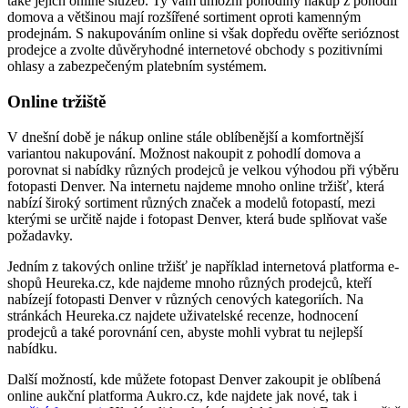
také jejich online služeb. Ty vám umožní pohodlný nákup z pohodlí
domova a většinou mají rozšířené sortiment oproti kamenným
prodejnám. S nakupováním online si však dopředu ověřte serióznost
prodejce a zvolte důvěryhodné internetové obchody s pozitivními
ohlasy a zabezpečeným platebním systémem.
Online tržiště
V dnešní době je nákup online stále oblíbenější a komfortnější
variantou nakupování. Možnost nakoupit z pohodlí domova a
porovnat si nabídky různých prodejců je velkou výhodou při výběru
fotopasti Denver. Na internetu najdeme mnoho online tržišť, která
nabízí široký sortiment různých značek a modelů fotopastí, mezi
kterými se určitě najde i fotopast Denver, která bude splňovat vaše
požadavky.
Jedním z takových online tržišť je například internetová platforma e-
shopů Heureka.cz, kde najdeme mnoho různých prodejců, kteří
nabízejí fotopasti Denver v různých cenových kategoriích. Na
stránkách Heureka.cz najdete uživatelské recenze, hodnocení
prodejců a také porovnání cen, abyste mohli vybrat tu nejlepší
nabídku.
Další možností, kde můžete fotopast Denver zakoupit je oblíbená
online aukční platforma Aukro.cz, kde najdete jak nové, tak i