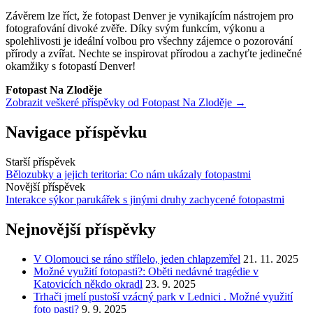
Závěrem lze říct, že fotopast Denver je vynikajícím nástrojem pro
fotografování divoké zvěře. Díky svým funkcím, výkonu a
spolehlivosti je ideální volbou pro všechny zájemce o pozorování
přírody a zvířat. Nechte se inspirovat přírodou a zachyťte jedinečné
okamžiky s fotopastí Denver!
Fotopast Na Zloděje
Zobrazit veškeré příspěvky od Fotopast Na Zloděje →
Navigace příspěvku
Starší příspěvek
Bělozubky a jejich teritoria: Co nám ukázaly fotopastmi
Novější příspěvek
Interakce sýkor parukářek s jinými druhy zachycené fotopastmi
Nejnovější příspěvky
V Olomouci se ráno střílelo, jeden chlapzemřel
21. 11. 2025
Možné využití fotopasti?: Oběti nedávné tragédie v
Katovicích někdo okradl
23. 9. 2025
Trhači jmelí pustoší vzácný park v Lednici . Možné využití
foto pasti?
9. 9. 2025