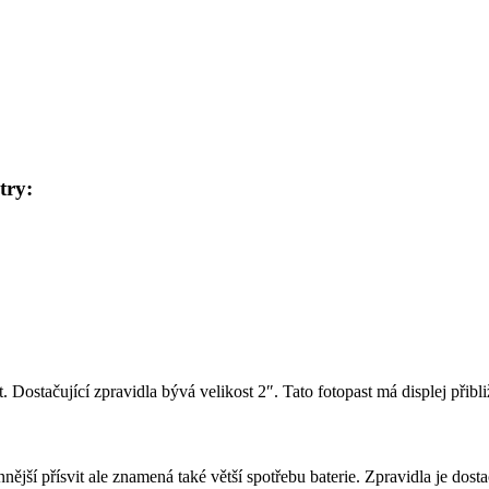
try:
. Dostačující zpravidla bývá velikost 2″. Tato fotopast má displej přibl
ší přísvit ale znamená také větší spotřebu baterie. Zpravidla je dostaču