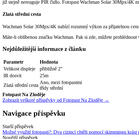
již stejně nereaguje PIR čidlo. Fotopast Wachman Solar 30Mpx/4K má
Zlatá střední cesta
Wachman Solar 30Mpx/4K nabízí rozumný výkon za přijatelnou cenu. Hl
Máte-li oblíbenou značku Wachman. Pak si zde, můžete prohlédnout
Nejdůležitější informace z článku
Parametr
Hodnota
Velikost displeje
přibližně 2″
IR dosvit
25m
Ano, mezi fotopastmi
Zlatá střední cesta
třídy střední
Fotopast Na Zloděje
Zobrazit veškeré příspěvky od Fotopast Na Zloděje →
Navigace příspěvku
Starší příspěvek
Možné využití fotopasti?: Dva cizinci chtěli pomocí skimmingu krást ú
Novější příspěvek