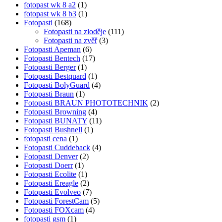
fotopast wk 8 a2
(1)
fotopast wk 8 b3
(1)
Fotopasti
(168)
Fotopasti na zloděje
(111)
Fotopasti na zvěř
(3)
Fotopasti Apeman
(6)
Fotopasti Bentech
(17)
Fotopasti Berger
(1)
Fotopasti Bestquard
(1)
Fotopasti BolyGuard
(4)
Fotopasti Braun
(1)
Fotopasti BRAUN PHOTOTECHNIK
(2)
Fotopasti Browning
(4)
Fotopasti BUNATY
(11)
Fotopasti Bushnell
(1)
fotopasti cena
(1)
Fotopasti Cuddeback
(4)
Fotopasti Denver
(2)
Fotopasti Doerr
(1)
Fotopasti Ecolite
(1)
Fotopasti Ereagle
(2)
Fotopasti Evolveo
(7)
Fotopasti ForestCam
(5)
Fotopasti FOXcam
(4)
fotopasti gsm
(1)