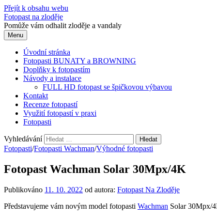
Přejít k obsahu webu
Fotopast na zloděje
Pomůže vám odhalit zloděje a vandaly
Menu
Úvodní stránka
Fotopasti BUNATY a BROWNING
Doplňky k fotopastím
Návody a instalace
FULL HD fotopast se špičkovou výbavou
Kontakt
Recenze fotopastí
Využití fotopastí v praxi
Fotopasti
Vyhledávání
Fotopasti
/
Fotopasti Wachman
/
Výhodné fotopasti
Fotopast Wachman Solar 30Mpx/4K
Publikováno
11. 10. 2022
od autora:
Fotopast Na Zloděje
Představujeme vám novým model fotopasti
Wachman
Solar 30Mpx/4K