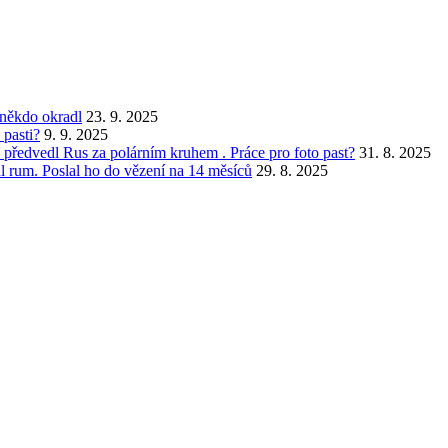
 někdo okradl
23. 9. 2025
 pasti?
9. 9. 2025
 předvedl Rus za polárním kruhem . Práce pro foto past?
31. 8. 2025
dl rum. Poslal ho do vězení na 14 měsíců
29. 8. 2025