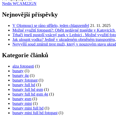
Nedis WCAM22GN
Nejnovější příspěvky
V Olomouci se ráno střílelo, jeden chlapzemřel
21. 11. 2025
Možné využití fotopasti?: Oběti nedávné tragédie v Katovicích
Trhači jmelí pustoší vzácný park v Lednici . Možné využití foto
Jak uloupit vodku? Jedině v ukradeném obrněném transportéru,
Nejvyšší soud zmírnil trest muži, který v nouzovém stavu ukra
Kategorie článků
alza fotopasti
(1)
bunaty
(1)
bunaty 4g
(1)
bunaty fotopast
(1)
bunaty full hd
(1)
bunaty full hd gsm
(1)
bunaty full hd gsm 4g
(1)
bunaty gsm
(1)
bunaty mini
(1)
bunaty mini full hd
(1)
bunaty mini full hd fotopast
(1)