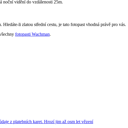
 noční vidění do vzdálenosti 25m.
edáte-li zlatou střední cestu, je tato fotopast vhodná právě pro vás.
 všechny
fotopasti Wachman
.
daje z platebních karet. Hrozí jim až osm let vězení