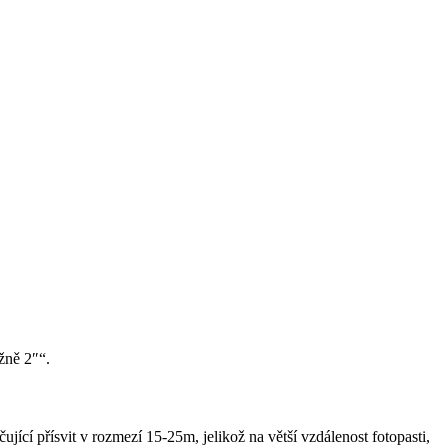
ižně 2″“.
jící přísvit v rozmezí 15-25m, jelikož na větší vzdálenost fotopasti,