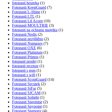
fotopasti heureka
(1)
Fotopasti KeepGuard
(7)
Fotopasti L-Shine
(1)
Fotopasti LTL
(1)
Fotopasti Ltl Acorn
(10)
Fotopasti MOULTRIE
(3)
fotopasti na ochranu majetku
(1)
Fotopasti Nedis
(2)
Fotopasti nezjištěno
(2)
Fotopasti Numaxes
(7)
Fotopasti OXE
(6)
Fotopasti Platinium
(1)
Fotopasti Primos
(1)
fotopasti prodej
(1)
fotopasti recenze
(1)
fotopasti s gsm
(1)
fotopasti s wifi
(1)
Fotopasti ScoutGuard
(14)
Fotopasti Secutek
(2)
Fotopasti SiFar
(5)
Fotopasti SJCAM
(1)
Fotopasti Solight
(1)
Fotopasti Spromise
(2)
Fotopasti Spypoint
(1)
Fotopasti Stamony
(4)