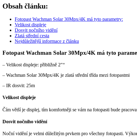
Obsah článku:
Fotopast Wachman Solar 30Mpx/4K má tyto parametry:
Velikost displeje
Dosvit nočního vidění
Zlatá střední cesta
Nejdůležitější informace z článku
Fotopast Wachman Solar 30Mpx/4K má tyto parame
– Velikost displeje: přibližně 2″“
– Wachman Solar 30Mpx/4K je zlatá střední třída mezi fotopastmi
– IR dosvit: 25m
Velikost displeje
Čím větší je displej, tím komfortněji se vám na fotopasti bude pracovat
Dosvit nočního vidění
Noční vidění je velmi důležitým prvkem pro všechny fotopasti. Výkonněj