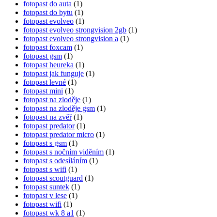
fotopast do auta
(1)
fotopast do bytu
(1)
fotopast evolveo
(1)
fotopast evolveo strongvision 2gb
(1)
fotopast evolveo strongvision a
(1)
fotopast foxcam
(1)
fotopast gsm
(1)
fotopast heureka
(1)
fotopast jak funguje
(1)
fotopast levné
(1)
fotopast mini
(1)
fotopast na zloděje
(1)
fotopast na zloděje gsm
(1)
fotopast na zvěř
(1)
fotopast predator
(1)
fotopast predator micro
(1)
fotopast s gsm
(1)
fotopast s nočním viděním
(1)
fotopast s odesíláním
(1)
fotopast s wifi
(1)
fotopast scoutguard
(1)
fotopast suntek
(1)
fotopast v lese
(1)
fotopast wifi
(1)
fotopast wk 8 a1
(1)