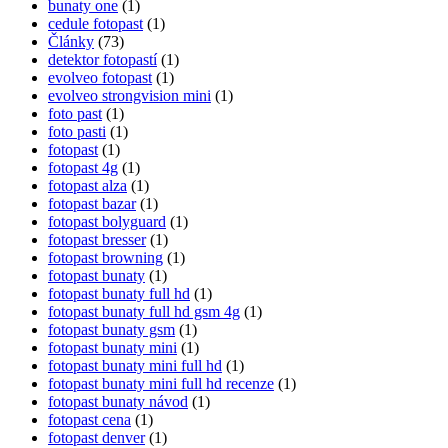
bunaty one
(1)
cedule fotopast
(1)
Články
(73)
detektor fotopastí
(1)
evolveo fotopast
(1)
evolveo strongvision mini
(1)
foto past
(1)
foto pasti
(1)
fotopast
(1)
fotopast 4g
(1)
fotopast alza
(1)
fotopast bazar
(1)
fotopast bolyguard
(1)
fotopast bresser
(1)
fotopast browning
(1)
fotopast bunaty
(1)
fotopast bunaty full hd
(1)
fotopast bunaty full hd gsm 4g
(1)
fotopast bunaty gsm
(1)
fotopast bunaty mini
(1)
fotopast bunaty mini full hd
(1)
fotopast bunaty mini full hd recenze
(1)
fotopast bunaty návod
(1)
fotopast cena
(1)
fotopast denver
(1)