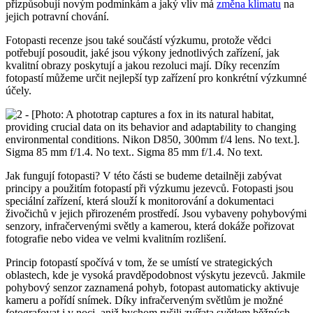
přizpůsobují novým podmínkám a jaký vliv má
změna klimatu
na
jejich potravní chování.
Fotopasti recenze jsou také součástí výzkumu, protože vědci
potřebují posoudit, jaké jsou výkony jednotlivých zařízení, jak
kvalitní obrazy poskytují a jakou rezoluci mají. Díky recenzím
fotopastí můžeme určit nejlepší typ zařízení pro konkrétní výzkumné
účely.
Jak fungují fotopasti? V této části se budeme detailněji zabývat
principy a použitím fotopastí při výzkumu jezevců. Fotopasti jsou
speciální zařízení, která slouží k monitorování a dokumentaci
živočichů v jejich přirozeném prostředí. Jsou vybaveny pohybovými
senzory, infračervenými světly a kamerou, která dokáže pořizovat
fotografie nebo videa ve velmi kvalitním rozlišení.
Princip fotopastí spočívá v tom, že se umístí ve strategických
oblastech, kde je vysoká pravděpodobnost výskytu jezevců. Jakmile
pohybový senzor zaznamená pohyb, fotopast automaticky aktivuje
kameru a pořídí snímek. Díky infračerveným světlům je možné
fotografovat i v noci, aniž bychom rušili zvířata světlem běžných