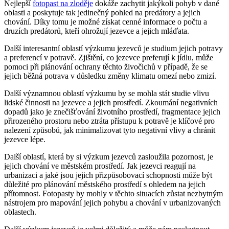
Nejlepší
fotopast na zloděje
dokáže zachytit jakýkoli pohyb v dané
oblasti a poskytuje tak jedinečný pohled na predátory a jejich
chování. Díky tomu je možné získat cenné informace o počtu a
druzích predátorů, kteří ohrožují jezevce a jejich mláďata.
Další interesantní oblastí výzkumu jezevců je studium jejich potravy
a preferencí v potravě. Zjištění, co jezevce preferují k jídlu, může
pomoci při plánování ochrany těchto živočichů v případě, že se
jejich běžná potrava v důsledku změny klimatu omezí nebo zmizí.
Další významnou oblastí výzkumu by se mohla stát studie vlivu
lidské činnosti na jezevce a jejich prostředí. Zkoumání negativních
dopadů jako je znečišťování životního prostředí, fragmentace jejich
přirozeného prostoru nebo ztráta přístupu k potravě je klíčové pro
nalezení způsobů, jak minimalizovat tyto negativní vlivy a chránit
jezevce lépe.
Další oblastí, která by si výzkum jezevců zasloužila pozornost, je
jejich chování ve městském prostředí. Jak jezevci reagují na
urbanizaci a jaké jsou jejich přizpůsobovací schopnosti může být
důležité pro plánování městského prostředí s ohledem na jejich
přítomnost. Fotopasty by mohly v těchto situacích zůstat nezbytným
nástrojem pro mapování jejich pohybu a chování v urbanizovaných
oblastech.