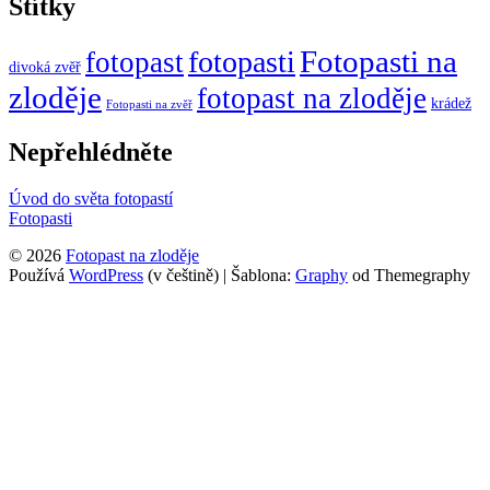
Štítky
Fotopasti na
fotopasti
fotopast
divoká zvěř
zloděje
fotopast na zloděje
krádež
Fotopasti na zvěř
Nepřehlédněte
Úvod do světa fotopastí
Fotopasti
© 2026
Fotopast na zloděje
Používá
WordPress
(v češtině)
|
Šablona:
Graphy
od Themegraphy