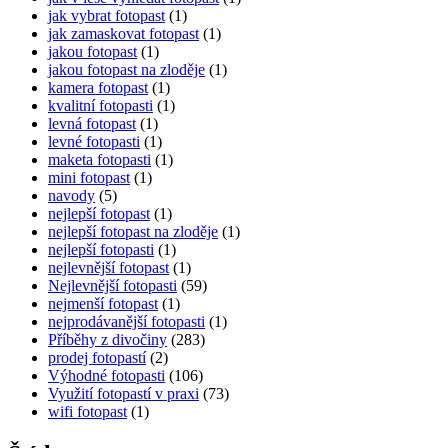
jak vybrat fotopast
(1)
jak zamaskovat fotopast
(1)
jakou fotopast
(1)
jakou fotopast na zloděje
(1)
kamera fotopast
(1)
kvalitní fotopasti
(1)
levná fotopast
(1)
levné fotopasti
(1)
maketa fotopasti
(1)
mini fotopast
(1)
navody
(5)
nejlepší fotopast
(1)
nejlepší fotopast na zloděje
(1)
nejlepší fotopasti
(1)
nejlevnější fotopast
(1)
Nejlevnější fotopasti
(59)
nejmenší fotopast
(1)
nejprodávanější fotopasti
(1)
Příběhy z divočiny
(283)
prodej fotopastí
(2)
Výhodné fotopasti
(106)
Využití fotopastí v praxi
(73)
wifi fotopast
(1)