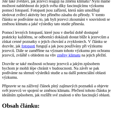
Jste také zvědaví, jak jezevci reagují na změnu klimatu? Nyní máme
možnost nahlédnout do jejich světa díky fascinujícímu výzkumu
pomocí fotopastí. Fotopasti jsou zařízení, která nám umožňují
sledovat zvířecí aktivity bez přímého zásahu do přírody. V tomto
článku se podíváme na to, jak byli jezevci zkoumáni v souvislosti se
změnou klimatu a jaké výsledky tato studie přinesla.
Pomocí levných fotopastí, které jsou v dnešní době dostupné
prakticky každému, se odborníci dokázali dostat blíže k jezevcům a
získat cenné poznatky o jejich chování a zvyklostech. V článku se
dozvíte, jak
fotopasti
fungují a jak jsou používány při výzkumu
jezevců. Dále se zaměříme na význam tohoto výzkumu pro ochranu
jezevců, zvláště s ohledem na vliv
změny klimatu
na jejich přežití.
Dozvíte se také možnosti ochrany jezevců a jakým způsobem
bychom je mohli lépe chránit v budoucnosti. Na závěr se pak
podíváme na shrnutí výsledků studie a na další potenciální oblasti
výzkumu.
Připravte se na záživný článek plný zajímavých poznatků a objevte
svět jezevců ve spojení se změnou klimatu. Přečtení tohoto článku je
ideálním způsobem, jak rozšířit své znalosti o této fascinující oblasti.
Obsah článku: