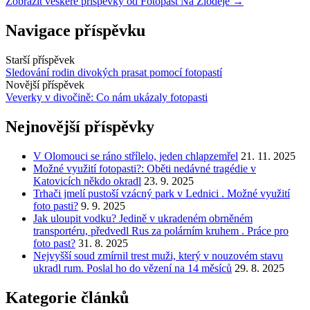
Zobrazit veškeré příspěvky od Fotopast Na Zloděje →
Navigace příspěvku
Starší příspěvek
Sledování rodin divokých prasat pomocí fotopastí
Novější příspěvek
Veverky v divočině: Co nám ukázaly fotopasti
Nejnovější příspěvky
V Olomouci se ráno střílelo, jeden chlapzemřel
21. 11. 2025
Možné využití fotopasti?: Oběti nedávné tragédie v
Katovicích někdo okradl
23. 9. 2025
Trhači jmelí pustoší vzácný park v Lednici . Možné využití
foto pasti?
9. 9. 2025
Jak uloupit vodku? Jedině v ukradeném obrněném
transportéru, předvedl Rus za polárním kruhem . Práce pro
foto past?
31. 8. 2025
Nejvyšší soud zmírnil trest muži, který v nouzovém stavu
ukradl rum. Poslal ho do vězení na 14 měsíců
29. 8. 2025
Kategorie článků