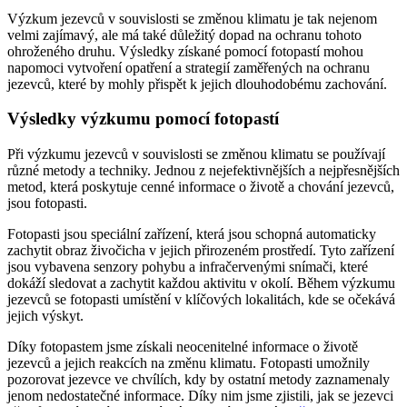
Výzkum jezevců v souvislosti se změnou klimatu je tak nejenom
velmi zajímavý, ale má také důležitý dopad na ochranu tohoto
ohroženého druhu. Výsledky získané pomocí fotopastí mohou
napomoci vytvoření opatření a strategií zaměřených na ochranu
jezevců, které by mohly přispět k jejich dlouhodobému zachování.
Výsledky výzkumu pomocí fotopastí
Při výzkumu jezevců v souvislosti se změnou klimatu se používají
různé metody a techniky. Jednou z nejefektivnějších a nejpřesnějších
metod, která poskytuje cenné informace o životě a chování jezevců,
jsou fotopasti.
Fotopasti jsou speciální zařízení, která jsou schopná automaticky
zachytit obraz živočicha v jejich přirozeném prostředí. Tyto zařízení
jsou vybavena senzory pohybu a infračervenými snímači, které
dokáží sledovat a zachytit každou aktivitu v okolí. Během výzkumu
jezevců se fotopasti umístění v klíčových lokalitách, kde se očekává
jejich výskyt.
Díky fotopastem jsme získali neocenitelné informace o životě
jezevců a jejich reakcích na změnu klimatu. Fotopasti umožnily
pozorovat jezevce ve chvílích, kdy by ostatní metody zaznamenaly
jenom nedostatečné informace. Díky nim jsme zjistili, jak se jezevci