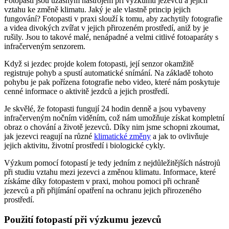
Fotopasti jsou úžasným nástrojem při výzkumu jezevců a jejich
vztahu ke změně klimatu. Jaký je ale vlastně princip jejich
fungování? Fotopasti v praxi slouží k tomu, aby zachytily fotografie
a videa divokých zvířat v jejich přirozeném prostředí, aniž by je
rušily. Jsou to takové malé, nenápadné a velmi citlivé fotoaparáty s
infračerveným senzorem.
Když si jezdec projde kolem fotopasti, její senzor okamžitě
registruje pohyb a spustí automatické snímání. Na základě tohoto
pohybu je pak pořízena fotografie nebo video, které nám poskytuje
cenné informace o aktivitě jezdců a jejich prostředí.
Je skvělé, že fotopasti fungují 24 hodin denně a jsou vybaveny
infračerveným nočním viděním, což nám umožňuje získat kompletní
obraz o chování a životě jezevců. Díky nim jsme schopni zkoumat,
jak jezevci reagují na různé
klimatické změny
a jak to ovlivňuje
jejich aktivitu, životní prostředí i biologické cykly.
Výzkum pomocí fotopastí je tedy jedním z nejdůležitějších nástrojů
při studiu vztahu mezi jezevci a změnou klimatu. Informace, které
získáme díky fotopastem v praxi, mohou pomoci při ochraně
jezevců a při přijímání opatření na ochranu jejich přirozeného
prostředí.
Použití fotopastí při výzkumu jezevců