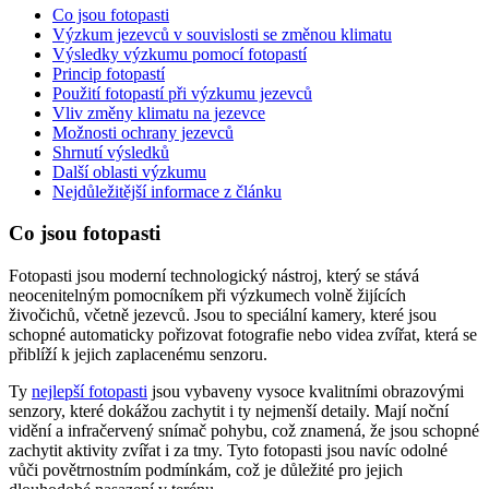
Co jsou fotopasti
Výzkum jezevců v souvislosti se změnou klimatu
Výsledky výzkumu pomocí fotopastí
Princip fotopastí
Použití fotopastí při výzkumu jezevců
Vliv změny klimatu na jezevce
Možnosti ochrany jezevců
Shrnutí výsledků
Další oblasti výzkumu
Nejdůležitější informace z článku
Co jsou fotopasti
Fotopasti jsou moderní technologický nástroj, který se stává
neocenitelným pomocníkem při výzkumech volně žijících
živočichů, včetně jezevců. Jsou to speciální kamery, které jsou
schopné automaticky pořizovat fotografie nebo videa zvířat, která se
přiblíží k jejich zaplacenému senzoru.
Ty
nejlepší fotopasti
jsou vybaveny vysoce kvalitními obrazovými
senzory, které dokážou zachytit i ty nejmenší detaily. Mají noční
vidění a infračervený snímač pohybu, což znamená, že jsou schopné
zachytit aktivity zvířat i za tmy. Tyto fotopasti jsou navíc odolné
vůči povětrnostním podmínkám, což je důležité pro jejich