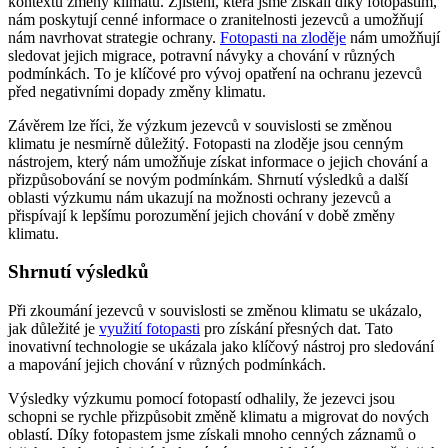
kontextu změny klimatu. Zjištění, která jsme získali díky fotopastím,
nám poskytují cenné informace o zranitelnosti jezevců a umožňují
nám navrhovat strategie ochrany.
Fotopasti na zloděje
nám umožňují
sledovat jejich migrace, potravní návyky a chování v různých
podmínkách. To je klíčové pro vývoj opatření na ochranu jezevců
před negativními dopady změny klimatu.
Závěrem lze říci, že výzkum jezevců v souvislosti se změnou
klimatu je nesmírně důležitý. Fotopasti na zloděje jsou cenným
nástrojem, který nám umožňuje získat informace o jejich chování a
přizpůsobování se novým podmínkám. Shrnutí výsledků a další
oblasti výzkumu nám ukazují na možnosti ochrany jezevců a
přispívají k lepšímu porozumění jejich chování v době změny
klimatu.
Shrnutí výsledků
Při zkoumání jezevců v souvislosti se změnou klimatu se ukázalo,
jak důležité je
využití fotopasti
pro získání přesných dat. Tato
inovativní technologie se ukázala jako klíčový nástroj pro sledování
a mapování jejich chování v různých podmínkách.
Výsledky výzkumu pomocí fotopastí odhalily, že jezevci jsou
schopni se rychle přizpůsobit změně klimatu a migrovat do nových
oblastí. Díky fotopastem jsme získali mnoho cenných záznamů o