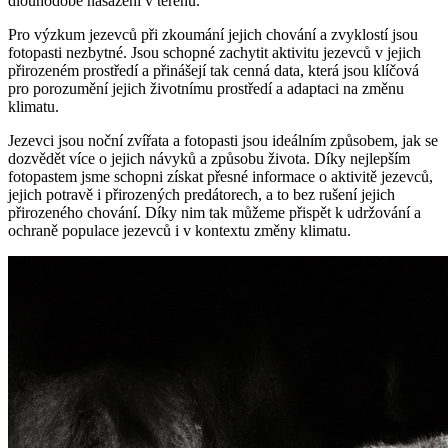
dlouhodobé nasazení v terénu.
Pro výzkum jezevců při zkoumání jejich chování a zvyklostí jsou
fotopasti nezbytné. Jsou schopné zachytit aktivitu jezevců v jejich
přirozeném prostředí a přinášejí tak cenná data, která jsou klíčová
pro porozumění jejich životnímu prostředí a adaptaci na změnu
klimatu.
Jezevci jsou noční zvířata a fotopasti jsou ideálním způsobem, jak se
dozvědět více o jejich návyků a způsobu života. Díky nejlepším
fotopastem jsme schopni získat přesné informace o aktivitě jezevců,
jejich potravě i přirozených predátorech, a to bez rušení jejich
přirozeného chování. Díky nim tak můžeme přispět k udržování a
ochraně populace jezevců i v kontextu změny klimatu.