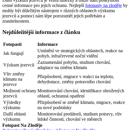
Další výzkum jezevců je velmi důležitý a může nám poskytnout
cenné informace pro jejich ochranu. Nejlepší
fotopasty na zloděje
by
mohly být důležitým nástrojem v různých oblastech výzkumu
jezevců a pomoci nám lépe porozumět jejich potřebám a
zranitelnostem.
Nejdůležitější informace z článku
Fotopasti
Informace
Umístění ve strategických oblastech, reakce na
Jak fungují
pohyb, infračervené noční vidění
Zaznamenání pohybu, studium chování,
Výzkum jezevců
adaptace na změnu klimatu
Vliv změny
Přizpůsobení, migrace v reakci na teplotu,
klimatu na
dehydratace, změny potravního chování
jezevce
Možnosti ochrany
Monitorování chování, identifikace ohrožených
jezevců
oblastí, ochranná opatření
Výsledky
Přizpůsobení se změně klimatu, migrace, reakce
výzkumu
na nové podmínky
Další oblasti
Monitorování predátorů, studium potravy, vliv
výzkumu
lidské činnosti, chování ve městech
Fotopast Na Zloděje