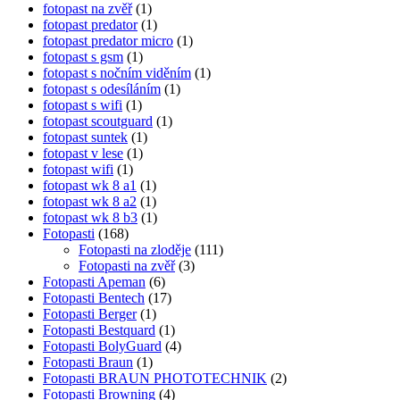
fotopast na zvěř
(1)
fotopast predator
(1)
fotopast predator micro
(1)
fotopast s gsm
(1)
fotopast s nočním viděním
(1)
fotopast s odesíláním
(1)
fotopast s wifi
(1)
fotopast scoutguard
(1)
fotopast suntek
(1)
fotopast v lese
(1)
fotopast wifi
(1)
fotopast wk 8 a1
(1)
fotopast wk 8 a2
(1)
fotopast wk 8 b3
(1)
Fotopasti
(168)
Fotopasti na zloděje
(111)
Fotopasti na zvěř
(3)
Fotopasti Apeman
(6)
Fotopasti Bentech
(17)
Fotopasti Berger
(1)
Fotopasti Bestquard
(1)
Fotopasti BolyGuard
(4)
Fotopasti Braun
(1)
Fotopasti BRAUN PHOTOTECHNIK
(2)
Fotopasti Browning
(4)