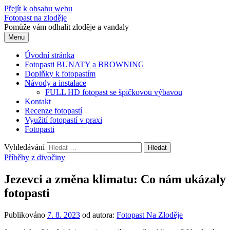
Přejít k obsahu webu
Fotopast na zloděje
Pomůže vám odhalit zloděje a vandaly
Menu
Úvodní stránka
Fotopasti BUNATY a BROWNING
Doplňky k fotopastím
Návody a instalace
FULL HD fotopast se špičkovou výbavou
Kontakt
Recenze fotopastí
Využití fotopastí v praxi
Fotopasti
Vyhledávání
Příběhy z divočiny
Jezevci a změna klimatu: Co nám ukázaly
fotopasti
Publikováno
7. 8. 2023
od autora:
Fotopast Na Zloděje