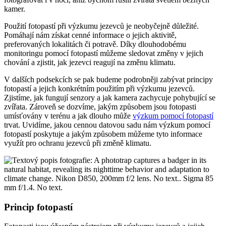
kamer.
Použití fotopastí při výzkumu jezevců je neobyčejně důležité.
Pomáhají nám získat cenné informace o jejich aktivitě,
preferovaných lokalitách či potravě. Díky dlouhodobému
monitoringu pomocí fotopastí můžeme sledovat změny v jejich
chování a zjistit, jak jezevci reagují na změnu klimatu.
V dalších podsekcích se pak budeme podrobněji zabývat principy
fotopastí a jejich konkrétním použitím při výzkumu jezevců.
Zjistíme, jak fungují senzory a jak kamera zachycuje pohybující se
zvířata. Zároveň se dozvíme, jakým způsobem jsou fotopasti
umísťovány v terénu a jak dlouho může
výzkum pomocí fotopastí
trvat. Uvidíme, jakou cennou datovou sadu nám výzkum pomocí
fotopastí poskytuje a jakým způsobem můžeme tyto informace
využít pro ochranu jezevců při změně klimatu.
Princip fotopastí