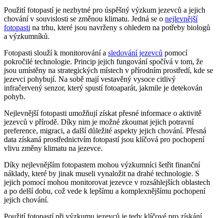
Použití fotopastí je nezbytné pro úspěšný výzkum jezevců a jejich
chování v souvislosti se změnou klimatu. Jedná se o
nejlevnější
fotopasti
na trhu, které jsou navrženy s ohledem na potřeby biologů
a výzkumníků.
Fotopasti slouží k monitorování a
sledování jezevců
pomocí
pokročilé technologie. Princip jejich fungování spočívá v tom, že
jsou umístěny na strategických místech v přírodním prostředí, kde se
jezevci pohybují. Na sobě mají vestavěný vysoce citlivý
infračervený senzor, který spustí fotoaparát, jakmile je detekován
pohyb.
Nejlevnější fotopasti umožňují získat přesné informace o aktivitě
jezevců v přírodě. Díky nim je možné zkoumat jejich potravní
preference, migraci, a další důležité aspekty jejich chování. Přesná
data získaná prostřednictvím fotopastí jsou klíčová pro pochopení
vlivu změny klimatu na jezevce.
Díky nejlevnějším fotopastem mohou výzkumníci šetřit finanční
náklady, které by jinak museli vynaložit na drahé technologie. S
jejich pomocí mohou monitorovat jezevce v rozsáhlejších oblastech
a po delší dobu, což vede k lepšímu a komplexnějšímu pochopení
jejich chování.
Použití fotopastí při výzkumu jezevců je tedy klíčové pro získání