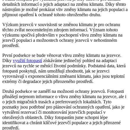
detailních informací o jejich adaptaci na změnu klimatu. Díky těmto
nástrojům je možné prokázat vliv změny klimatu na jejich populaci a
přijmout opatření k ochraně tohoto ohroženého druhu.
Výzkum jezevců v souvislosti se změnou klimatu je pro ochranu
těchto zvířat neocenitelným zdrojem informací. Význam tohoto
výzkumu spočívá především v pochopení vlivu změny klimatu na
jezevčí populaci a možnostech ochrany jezevců v nehostinném
prostředí.
První podsekce se bude věnovat vlivu změny klimatu na jezevce.
Díky
využití fotopastí
získáváme jedinečný pohled na adaptaci
jezevců na rychle se měnící životní podmínky. Podstatná data, která
fotopasti poskytují, nám umožňují zhodnotit, jak se jezevci
vyrovnávají s exponenciálními změnami klimatu, jako jsou teplotní
extrémy či degradace jejich přirozeného prostředí.
Druhá podsekce se zaměří na možnosti ochrany jezevců. Fotopasti
přinášejí nejenom informace o vlivu změny klimatu na jezevce, ale i
o jejich migračních trasách a preferovaných lokalitách. Tyto
poznatky jsou potřebné pro plánování ochranných opatření, jako je
vytváření rezervací či monitorování jezevčích populací v
ohrožených oblastech. Díky fotopastím jsme schopni lépe
identifikovat a chránit klíčové jezevčí populace a jejich přirozené
prostředí.