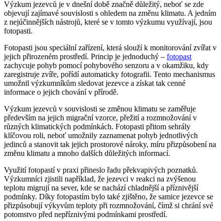
Výzkum jezevců je v dnešní době značně důležitý, neboť se zde
objevují zajímavé souvislosti s ohledem na změnu klimatu. A jedním
z nejúčinnějších nástrojů, které se v tomto výzkumu využívají, jsou
fotopasti.
Fotopasti jsou speciální zařízení, která slouží k monitorování zvířat v
jejich přirozeném prostředí. Princip je jednoduchý –
fotopast
zachycuje pohyb pomocí pohybového senzoru a v okamžiku, kdy
zaregistruje zvíře, pořídí automaticky fotografii. Tento mechanismus
umožnil výzkumníkům sledovat jezevce a získat tak cenné
informace o jejich chování v přírodě.
Výzkum jezevců v souvislosti se změnou klimatu se zaměřuje
především na jejich migrační vzorce, přežití a rozmnožování v
různých klimatických podmínkách. Fotopasti přitom sehrály
klíčovou roli, neboť umožnily zaznamenat pohyb jednotlivých
jedinců a stanovit tak jejich prostorové nároky, míru přizpůsobení na
změnu klimatu a mnoho dalších důležitých informací.
Využití fotopastí v praxi přineslo řadu překvapivých poznatků.
Výzkumníci zjistili například, že jezevci v reakci na zvýšenou
teplotu migrují na sever, kde se nachází chladnější a příznivější
podmínky. Díky fotopastím bylo také zjištěno, že samice jezevce se
přizpůsobují výkyvům teploty při rozmnožování, čímž si chrání své
potomstvo před nepříznivými podmínkami prostředí.