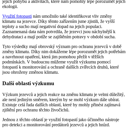
jejich pohybu a aktivitách, které nám pomohly lépe porozumět jejich
ekologii.
Využití fotopasti
nám umožnilo také identifikovat vliv změny
klimatu na jezevce. Díky těmto zařízením jsme zjistili, že vyšší
teploty a sucho mají negativní dopad na jejich populaci.
Zaznamenaná data nám potvrdila, že jezevci jsou náchylnější k
dehydrataci a mají potíže se zajištěním potravy v období sucha.
Tyto výsledky mají obrovský význam pro ochranu jezevců v době
změny klimatu. Díky nim dokážeme lépe porozumět jejich potřebám
a navrhnout opatření, která jim pomohou přežít v těžších
podmínkách. V budoucnu můžeme využít výzkumu pomocí
fotopastí k monitorování a ochraně dalších zvířecích druhů, které
jsou ohroženy změnou klimatu.
Další oblasti výzkumu
Výzkum jezevců a jejich reakce na změnu klimatu je velmi důležitý,
ale není jediným směrem, kterým by se mohl výzkum dále ubírat.
Existuje celá řada dalších oblastí, které by mohly přinést zajímavá
zjištění pro ochranu těchto živočichů.
Jednou z těchto oblastí je využití fotopastí jako účinného nástroje
pro detekci a monitorování predátorů jezevců a jejich hnízd.