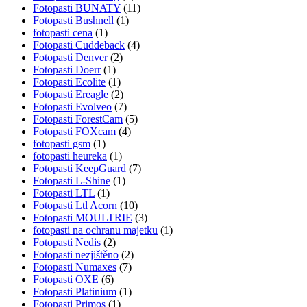
Fotopasti BUNATY
(11)
Fotopasti Bushnell
(1)
fotopasti cena
(1)
Fotopasti Cuddeback
(4)
Fotopasti Denver
(2)
Fotopasti Doerr
(1)
Fotopasti Ecolite
(1)
Fotopasti Ereagle
(2)
Fotopasti Evolveo
(7)
Fotopasti ForestCam
(5)
Fotopasti FOXcam
(4)
fotopasti gsm
(1)
fotopasti heureka
(1)
Fotopasti KeepGuard
(7)
Fotopasti L-Shine
(1)
Fotopasti LTL
(1)
Fotopasti Ltl Acorn
(10)
Fotopasti MOULTRIE
(3)
fotopasti na ochranu majetku
(1)
Fotopasti Nedis
(2)
Fotopasti nezjištěno
(2)
Fotopasti Numaxes
(7)
Fotopasti OXE
(6)
Fotopasti Platinium
(1)
Fotopasti Primos
(1)