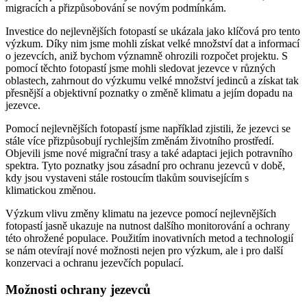
migracích a přizpůsobování se novým podmínkám.
Investice do nejlevnějších fotopastí se ukázala jako klíčová pro tento
výzkum. Díky nim jsme mohli získat velké množství dat a informací
o jezevcích, aniž bychom významně ohrozili rozpočet projektu. S
pomocí těchto fotopastí jsme mohli sledovat jezevce v různých
oblastech, zahrnout do výzkumu velké množství jedinců a získat tak
přesnější a objektivní poznatky o změně klimatu a jejím dopadu na
jezevce.
Pomocí nejlevnějších fotopastí jsme například zjistili, že jezevci se
stále více přizpůsobují rychlejším změnám životního prostředí.
Objevili jsme nové migrační trasy a také adaptaci jejich potravního
spektra. Tyto poznatky jsou zásadní pro ochranu jezevců v době,
kdy jsou vystaveni stále rostoucím tlakům souvisejícím s
klimatickou změnou.
Výzkum vlivu změny klimatu na jezevce pomocí nejlevnějších
fotopastí jasně ukazuje na nutnost dalšího monitorování a ochrany
této ohrožené populace. Použitím inovativních metod a technologií
se nám otevírají nové možnosti nejen pro výzkum, ale i pro další
konzervaci a ochranu jezevčích populací.
Možnosti ochrany jezevců