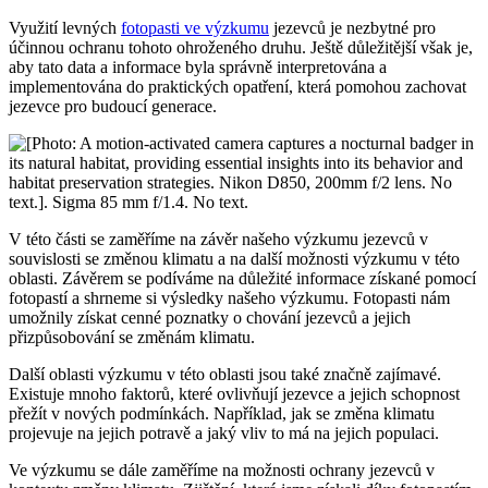
Využití levných
fotopasti ve výzkumu
jezevců je nezbytné pro
účinnou ochranu tohoto ohroženého druhu. Ještě důležitější však je,
aby tato data a informace byla správně interpretována a
implementována do praktických opatření, která pomohou zachovat
jezevce pro budoucí generace.
V této části se zaměříme na závěr našeho výzkumu jezevců v
souvislosti se změnou klimatu a na další možnosti výzkumu v této
oblasti. Závěrem se podíváme na důležité informace získané pomocí
fotopastí a shrneme si výsledky našeho výzkumu. Fotopasti nám
umožnily získat cenné poznatky o chování jezevců a jejich
přizpůsobování se změnám klimatu.
Další oblasti výzkumu v této oblasti jsou také značně zajímavé.
Existuje mnoho faktorů, které ovlivňují jezevce a jejich schopnost
přežít v nových podmínkách. Například, jak se změna klimatu
projevuje na jejich potravě a jaký vliv to má na jejich populaci.
Ve výzkumu se dále zaměříme na možnosti ochrany jezevců v