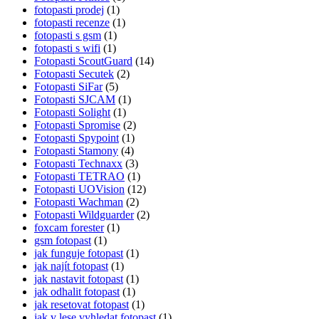
fotopasti prodej
(1)
fotopasti recenze
(1)
fotopasti s gsm
(1)
fotopasti s wifi
(1)
Fotopasti ScoutGuard
(14)
Fotopasti Secutek
(2)
Fotopasti SiFar
(5)
Fotopasti SJCAM
(1)
Fotopasti Solight
(1)
Fotopasti Spromise
(2)
Fotopasti Spypoint
(1)
Fotopasti Stamony
(4)
Fotopasti Technaxx
(3)
Fotopasti TETRAO
(1)
Fotopasti UOVision
(12)
Fotopasti Wachman
(2)
Fotopasti Wildguarder
(2)
foxcam forester
(1)
gsm fotopast
(1)
jak funguje fotopast
(1)
jak najít fotopast
(1)
jak nastavit fotopast
(1)
jak odhalit fotopast
(1)
jak resetovat fotopast
(1)
jak v lese vyhledat fotopast
(1)