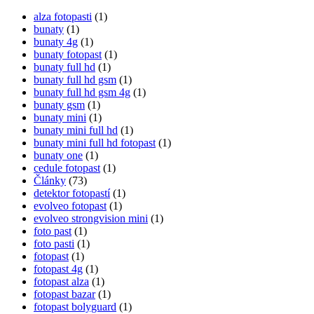
alza fotopasti
(1)
bunaty
(1)
bunaty 4g
(1)
bunaty fotopast
(1)
bunaty full hd
(1)
bunaty full hd gsm
(1)
bunaty full hd gsm 4g
(1)
bunaty gsm
(1)
bunaty mini
(1)
bunaty mini full hd
(1)
bunaty mini full hd fotopast
(1)
bunaty one
(1)
cedule fotopast
(1)
Články
(73)
detektor fotopastí
(1)
evolveo fotopast
(1)
evolveo strongvision mini
(1)
foto past
(1)
foto pasti
(1)
fotopast
(1)
fotopast 4g
(1)
fotopast alza
(1)
fotopast bazar
(1)
fotopast bolyguard
(1)