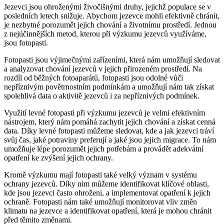
Jezevci jsou ohroženými živočišnými druhy, jejichž populace se v
posledních letech snižuje. Abychom jezevce mohli efektivně chránit,
je nezbytné porozumět jejich chování a životnímu prostředí. Jednou
z nejúčinnějších metod, kterou při výzkumu jezevců využíváme,
jsou fotopasti.
Fotopasti jsou výjimečnými zařízeními, která nám umožňují sledovat
a analyzovat chování jezevců v jejich přirozeném prostředí. Na
rozdíl od běžných fotoaparátů, fotopasti jsou odolné vůči
nepříznivým povětrnostním podmínkám a umožňují nám tak získat
spolehlivá data o aktivitě jezevců i za nepříznivých podmínek.
Využití levné fotopasti při výzkumu jezevců je velmi efektivním
nástrojem, který nám pomáhá zachytit jejich chování a získat cenná
data. Díky levné fotopasti můžeme sledovat, kde a jak jezevci tráví
svůj čas, jaké potraviny preferují a jaké jsou jejich migrace. To nám
umožňuje lépe porozumět jejich potřebám a provádět adekvátní
opatření ke zvýšení jejich ochrany.
Kromě výzkumu mají fotopasti také velký význam v systému
ochrany jezevců. Díky nim můžeme identifikovat klíčové oblasti,
kde jsou jezevci často ohroženi, a implementovat opatření k jejich
ochraně. Fotopasti nám také umožňují monitorovat vliv změn
klimatu na jezevce a identifikovat opatření, která je mohou chránit
před těmito změnami.