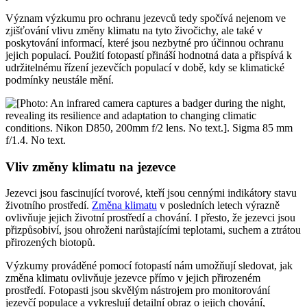
Význam výzkumu pro ochranu jezevců tedy spočívá nejenom ve
zjišťování vlivu změny klimatu na tyto živočichy, ale také v
poskytování informací, které jsou nezbytné pro účinnou ochranu
jejich populací. Použití fotopastí přináší hodnotná data a přispívá k
udržitelnému řízení jezevčích populací v době, kdy se klimatické
podmínky neustále mění.
Vliv změny klimatu na jezevce
Jezevci jsou fascinující tvorové, kteří jsou cennými indikátory stavu
životního prostředí.
Změna klimatu
v posledních letech výrazně
ovlivňuje jejich životní prostředí a chování. I přesto, že jezevci jsou
přizpůsobiví, jsou ohroženi narůstajícími teplotami, suchem a ztrátou
přirozených biotopů.
Výzkumy prováděné pomocí fotopastí nám umožňují sledovat, jak
změna klimatu ovlivňuje jezevce přímo v jejich přirozeném
prostředí. Fotopasti jsou skvělým nástrojem pro monitorování
jezevčí populace a vykreslují detailní obraz o jejich chování,